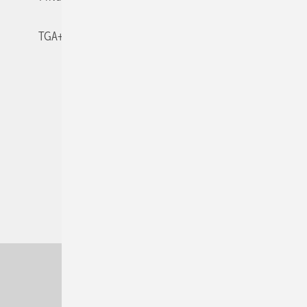
TGA+E-WissensCheck
Veranstaltungen / Webinare
© 2026 TGA+E Fachplaner
Nach oben