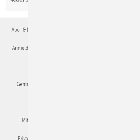
Abo- & Leserservice
AGB
Alle Inhalte chronologisch
Anmelden
Anmeldung & Registrierung
Datenschutz
Editor's choice
E-Paper
Fachbeiträge
Gentner Verlag
Impressum
Karriere bei Gentner
Team
Mediaservice
Mitgliedschaften und Engagement
Newsletter
Privacy Manager
RSS-Feed
TGA+E abonnieren