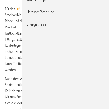
Für das
Rohrsystem Fastloc
hat Rehau die Einfachheit einer
Heizungsförderung
Steckverbindung mit der Sicherheit der Schiebehülse kombiniert: O-
Ringe und das Aufweiten der Rohre sind nicht erforderlich. Das
Energiepreise
Produktsortiment besteht aus dem Metall-Kunststoff-Verbund-Rohr
Fastloc ML im Bereich von 16 bis 32 mm Durchmesser. Hinzukommen
Fittings Fastloc EX+ aus einer bleifreien, siliziumhaltigen
Kupferlegierung. Für Übergänge zu anderen metallischen Werkstoffen
stehen Fittings aus bleifreiem Rotguss zur Verfügung. Die
Schiebehülsen bestehen aus einem Hochleistungskunststoff. Fastloc
kann für die Trinkwasser- und für Heizungs-Installation eingesetzt
werden.
Nach dem Ablängen mit einer zugehörigen Rohrschere wird die
Schiebehülse auf das Rohr geschoben. Ein Aufweiten oder ein
Kalibrieren des Rohres ist nicht erforderlich. Danach wird der Fitting
bis zum Anschlag in das Rohr gesteckt. Mit einem Sichtfenster lässt
sich die korrekte Lage überprüfen. Abschließend wird die