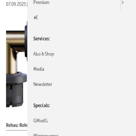
Premium
07.09.2025
|
Veröffentlicht in
Ausgabe 09-2025
|
Druckvorschau
+E
Services
Abo & Shop
Media
Newsletter
Specials
Rehau
GModG
Rehau: Rohrsystem Fastloc.
Wärmepumpe