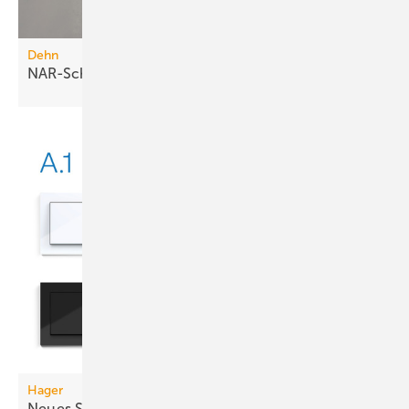
Dehn
NAR-Schutzpakete für 35 und 50
A
Hager
Neues Schaltersystem: Aus Berker wird
Hager