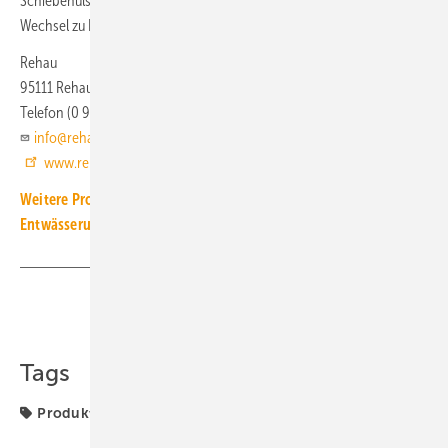
Schiebehülse mit dem Montagewerkzeug auf den Fitting verpresst. Ein
Wechsel zu Rautitan ist mit Übergangskupplungen möglich.
Rehau
95111 Rehau
Telefon (0 92 83) 7 70
info@rehau.com
www.rehau.de
Weitere Produkt-Meldungen zum Thema Installations- und
Entwässerungstechnik
Teilen
Link kopieren
Tags
Produkte
REHAU
ROHRSYSTEM