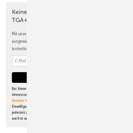
Keine Zeit? Kein Problem mit dem
TGA+E Newsletter!
Mit unserem Newsletter erhalten Sie regelmäßig von uns
ausgewählte Informationen und Neuigkeiten, gebündelt und
kostenlos direkt ins Postfach.
Bei Anmeldung zu diesem Newsletter bin ich damit einverstanden, über
interessante Verlags- und Online-Angebote
der Marken der Alfons W.
Gentner Verlag GmbH & Co. KG
informiert zu werden. Diese
Einwilligung kann ich jederzeit widerrufen und eine Abmeldung ist
jederzeit möglich. Informationen zum Umgang mit Daten finden Sie
auch in unserer
Datenschutzerklärung
.