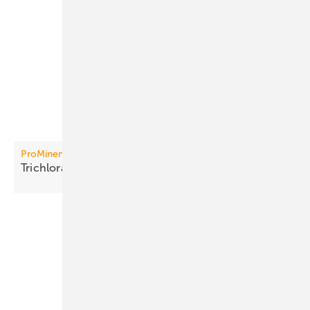
ProMinent
Trichloramin in Echtzeit
überwachen