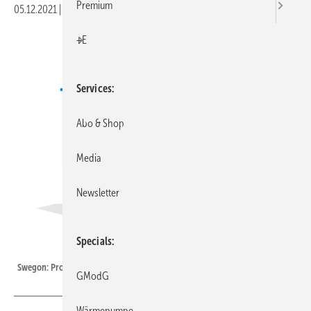
Premium
05.12.2021
|
Veröffentlicht in
Ausgabe 12-2021
|
Druckvorschau
+E
Services
Abo & Shop
Media
Newsletter
Specials
Swegon
Swegon: Propan-Wärmepumpe BlueBox Titan SKY.
GModG
Wärmepumpe