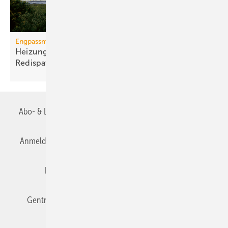
Engpassmanagement
Heizungs-Wärmepumpen können auch
Redispatch
Abo- & Leserservice
AGB
Alle Inhalte chronologisch
Anmelden
Anmeldung & Registrierung
Datenschutz
Editor's choice
E-Paper
Fachbeiträge
Gentner Verlag
Impressum
Karriere bei Gentner