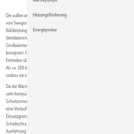
Heizungsförderung
Die außen aufgestellte Propan-Wärmepumpe
BlueBox Titan SKY
von Swegon erreicht Heizleistungen von 30 bis 175 kW und
Energiepreise
Kühlleistungen von 30 bis 195 kW. Ihr SCOP liegt mit optionalen EC-
Ventilatoren und drehzahlgeregelten Pumpen bei bis zu 4,12. Die
Großwärmepumpe ist zum Heizen oder Kühlen von Wasser oder Sole
konzipiert. Für größere Leistungen können mehrere Titan-SKY-
Einheiten über die hauseigene Multilogic-Regelung kaskadiert werden.
Ab ca. 100 kW Heizleistung ist die Anlage zweikreisig ausgeführt,
sodass sie im Abtaubetrieb weiterhin heizen kann.
Da die Wärmepumpe mit dem natürlichen Kältemittel Propan (R290)
sehr kompakt ist (Tiefe 1130 mm), bleibt der einzuhaltende
Schutzzonenbereich besonders klein. Im Heizbetrieb ermöglicht sie
eine Vorlauftemperatur bis 63 °C (bei − 7 °C Außentemperatur). Ihre
Einsatzgrenze liegt bei − 20 °C Außentemperatur. Der separierte
Schaltschrank, Abluftventilatoren und Leckage-Sensoren in ATEX-
Ausführung gewährleisten einen dauerhaft sicheren Anlagenbetrieb.