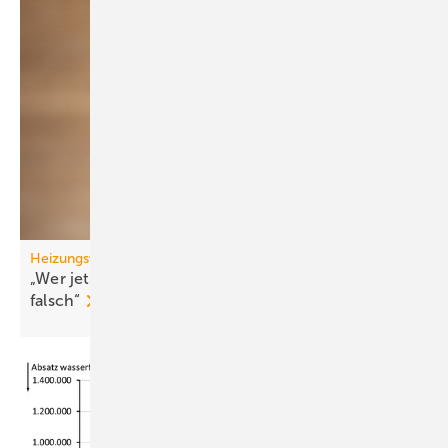
Heizungswende
„Wer jetzt eine Wärme­pumpe kauft, macht nichts
falsch“