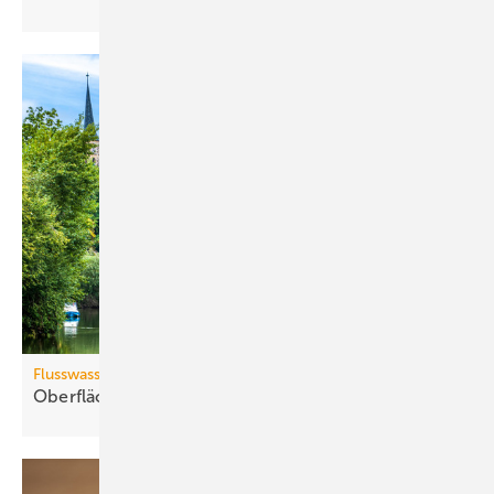
Flusswasserthermie
Oberflächenwässer als
Wärmequelle