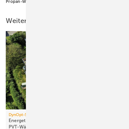
Propan-Wärmepumpe
Swegon
Wärmepumpe
Weitere Inhalte
DynOpt-San für Mehrfamilienhäuser
Energetische Sanierung mit
PVT-Wärmepumpensystemen