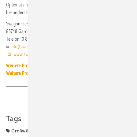
Optional sind integrierte Hydraulikmodule, EC-Ventilatoren sowie eine
besonders leise Anlagenvariante erhältlich.
Swegon Germany
85748 Garching
Telefon (0 89) 32 67 00
info@swegon.de
www.swegon.de
Weitere Produkt-Meldungen zum Thema Wärmeerzeugung
Weitere Produkt-Meldungen zum Thema Wärmepumpe
Teilen
Link kopieren
Tags
Großwärmepumpe
Produkte
Propan (R290)