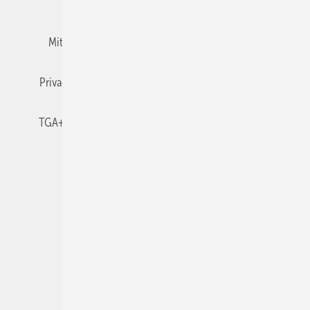
Team
Mediaservice
Mitgliedschaften und Engagement
Newsletter
Privacy Manager
RSS-Feed
TGA+E abonnieren
TGA+E-WissensCheck
Veranstaltungen / Webinare
© 2026 TGA+E Fachplaner