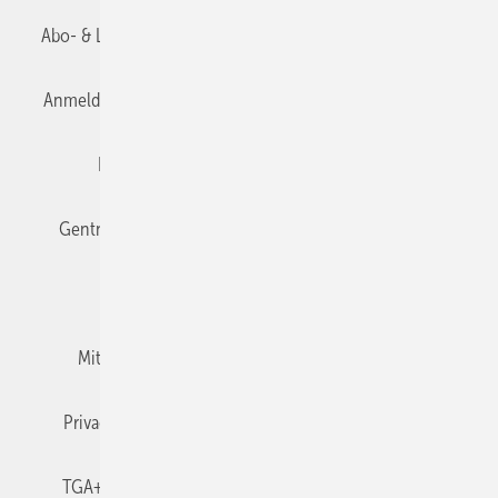
Abo- & Leserservice
AGB
Alle Inhalte chronologisch
Anmelden
Anmeldung & Registrierung
Datenschutz
Editor's choice
E-Paper
Fachbeiträge
Gentner Verlag
Impressum
Karriere bei Gentner
Team
Mediaservice
Mitgliedschaften und Engagement
Newsletter
Privacy Manager
RSS-Feed
TGA+E abonnieren
TGA+E-WissensCheck
Veranstaltungen / Webinare