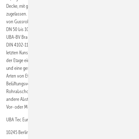
Decke, mit geprüftem Schallschutz), als Rohrverbinder geprüft und
zugelassen. Er erfüllt alle geltenden Vorschriften an die Abschottung
von Gussrohren (R90) und ist für Rohrleitungssysteme aus Guss von
DN 50 bis 100 erhältlich. Als Verwendbarkeitsnachweis wurde dem
UBA-BV Brandschutzverbinder die abZ-Nummer Z-19.17-2075 (nach
DIN 4102-11) erteilt. Der Brandschutzverbinder wird oberhalb des
letzten Kunststoffrohranschlusses anstelle eines Regelverbinders in
der Etage eingesetzt, damit im Brandfall das Hauptrohr verschlossen
und eine geschossweise Abschottung erreicht wird. Es können alle
Arten von Etagenanbindungen angeschlossen werden, auch
Belüftungsventile und jedes Kunststoffrohr. Zu anderen
Rohrabschottungen ist ein Regelabstand von 100 mm einzuhalten,
andere Abstände sind in der abZ definiert. Es wird keine zusätzliche
Vor- oder Metallständerwand zur Abschottung benötigt.
UBA Tec Europa
10245 Berlin