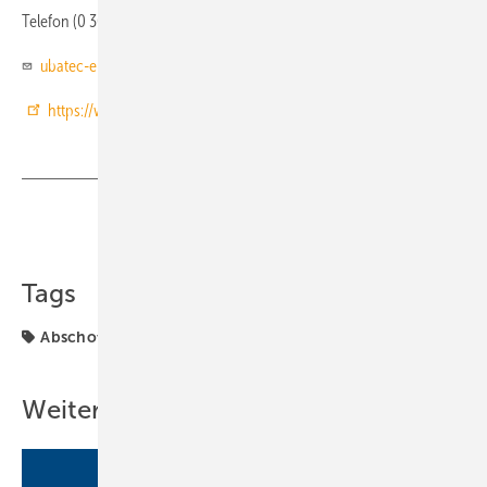
Telefon (0 30) 29 00 02 71
ubatec-eu@email.de
https://www.ubatec-eu.de/
Teilen
Link kopieren
Tags
Abschottung
Mischinstallation
Produkte
Weitere Inhalte