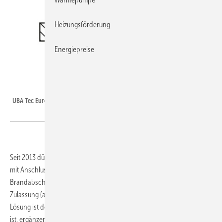
Heizungsförderung
Energiepreise
UBA Tec Europa
UBA Tec Europa: UBA-BV Brandschutz­verbinder für Mischinstallationen.
Seit 2013 dürfen bei der Abwasser-Mischinstallation – Gussrohrstrang
mit Anschlussleitung(en) aus Kunststoff nur noch
Brandabschottungen mit einer allgemeinen bauaufsichtlichen
Zulassung (abZ) verwendet werden. Eine einfach zu realisierende
Lösung ist der UBA-BV Brandschutzverbinder von UBA Tec Europa. Er
ist, ergänzend zur bewährten UBA-Platte (zur Abschottung in der