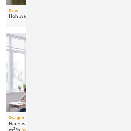
Kaiser
Hohlwanddosen für
Datenleitungen
Swegon
Flaches dezentrales Lüftungsgerät bis 1050
3
m
/h