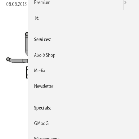
Premium
08.08.2013
|
Veröffentlicht in
Ausgabe 08-2013
|
Druckvorschau
+E
Services
Abo & Shop
Media
Newsletter
Specials
GModG
Wärmepumpe