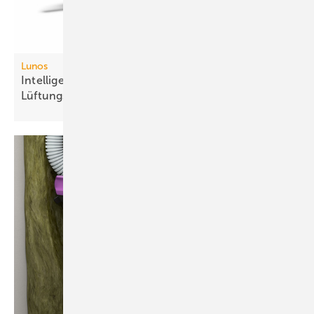
Lunos
Intelligente Fernbedienung für dezen­trale
Lüftungs­systeme