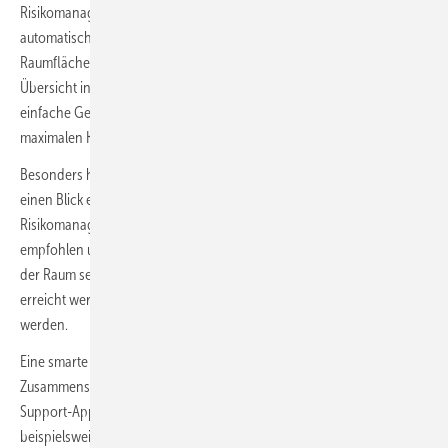
Risikomanagement beantworten. Anschließend ermittelt der Rechner
automatisch die maximale Kältemittelfüllmenge sowie die minimale
Raumfläche. Die Berechnung wird dem Anwender als detaillierte
Übersicht in Form eines Diagramms und einer Detailansicht für die
einfache Gegenüberstellung des zu betrachtenden Raums und der
maximalen Kältemittelfüllmenge aufbereitet.
Besonders hilfreich ist das intuitive Ampelsystem. Damit wird auf
einen Blick ersichtlich, ob und in welchem Umfang ein alternatives
Risikomanagement nötig ist. Zudem werden mögliche Lösungsansätze
empfohlen und berechnet. So wird beispielsweise ermittelt, wie groß
der Raum sein muss, damit eine Kategorie ohne Risikomanagement
erreicht werden kann. Die Ergebnisse können auch als PDF exportiert
werden.
Eine smarte Ergänzung findet der DIN-EN-378-Rechner im
Zusammenspiel mit dem bestehenden Kältemittelrechner der S-Klima-
Support-App für Inbetriebnahme und Neubefüllung. So kann
beispielsweise die errechnete Füllmenge und das entsprechende