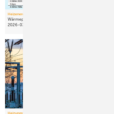
Heizenergiekosten
Wärmepumpen­strom-/Gas­preis-Baro­meter
2026-03
Heizungswende