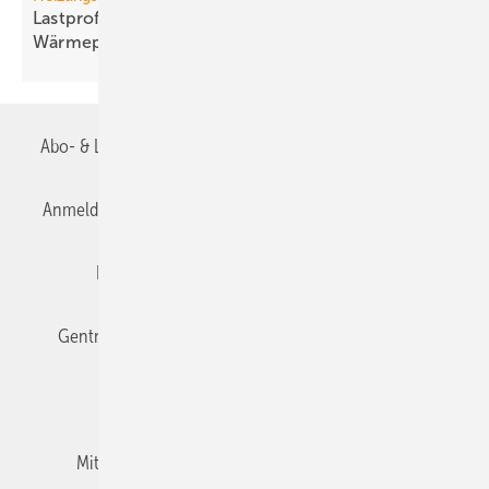
Lastprofile und Gleichzeitigkeit bei
Wärme­pumpen­kollektiven
Abo- & Leserservice
AGB
Alle Inhalte chronologisch
Anmelden
Anmeldung & Registrierung
Datenschutz
Editor's choice
E-Paper
Fachbeiträge
Gentner Verlag
Impressum
Karriere bei Gentner
Team
Mediaservice
Mitgliedschaften und Engagement
Newsletter