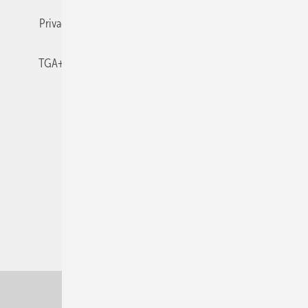
Privacy Manager
RSS-Feed
TGA+E abonnieren
TGA+E-WissensCheck
Veranstaltungen / Webinare
© 2026 TGA+E Fachplaner
Nach oben