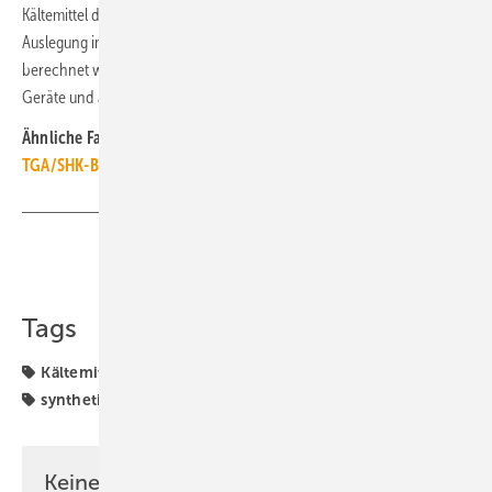
Kältemittel direkt aus dem Kältemittelrechner übernommen und für die
Auslegung im DIN-EN-378-Rechner auf das spezifische System vor Ort
berechnet werden. Die S-Klima-Support-App ist für Android- und iOS-
Geräte und als
Web-App
verfügbar.
www.s-klima.de
Ähnliche Fachartikel bündelt das
TGA+E-Dossier APPs der
TGA/SHK-Branche
Teilen
Link kopieren
Tags
Kältemittel
Projektierung
R32
R410A
S-Klima
synthetische Kältemittel
Keine Zeit? Kein Problem mit dem