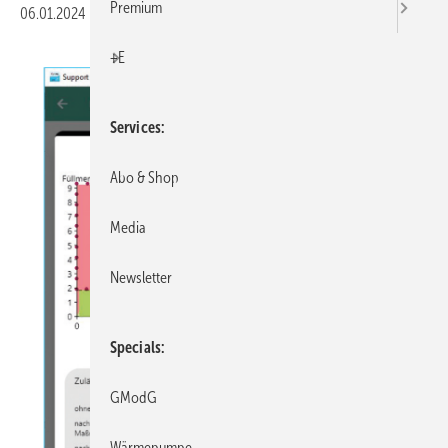
Premium
06.01.2024
|
Veröffentlicht in
Ausgabe 01-2024
|
Druckvorschau
+E
Services
Abo & Shop
Media
Newsletter
Specials
GModG
Wärmepumpe