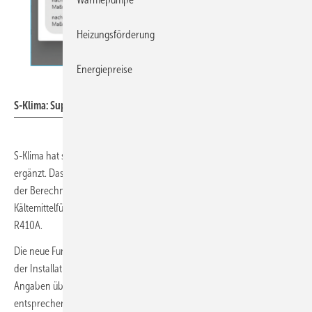
Heizungsförderung
Energiepreise
S-Klima
S-Klima: Support-App.
S-Klima hat seine
Support-App
um einen DIN-EN-378-Rechner
ergänzt. Das Planungstool unterstützt Planer und Servicetechniker bei
der Berechnung und Überprüfung der maximal zulässigen
Kältemittelfüllmenge gemäß DIN EN 378 für die Kältemittel R32 und
R410A.
Die neue Funktion führt schrittweise zu einer ausführlichen Bewertung
der Installation. Die Nutzer müssen dabei die Anwendung auswählen,
Angaben über die Aufstellung, den Zugangsbereich und den
entsprechenden Raum machen, sowie Fragen für das alternative