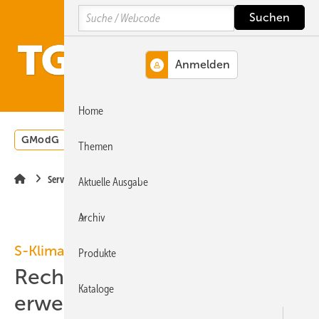
Springe
Springe
Springe
Search
auf
auf
auf
Hauptinhalt
Hauptmenü
SiteSearch
MENÜ
Home
GModG
Wärmepumpe
Heizungsförderung
Energ
Themen
Service
Aktuelle Ausgabe
Archiv
S-Klima
Produkte
Rechner für DIN EN 378
Kataloge
erweitert Support-App