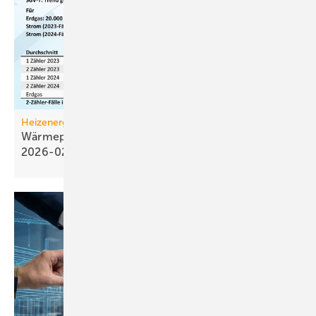
Heizenergiekosten
Wärmepumpen­strom-/Gas­preis-Baro­meter
2026-02