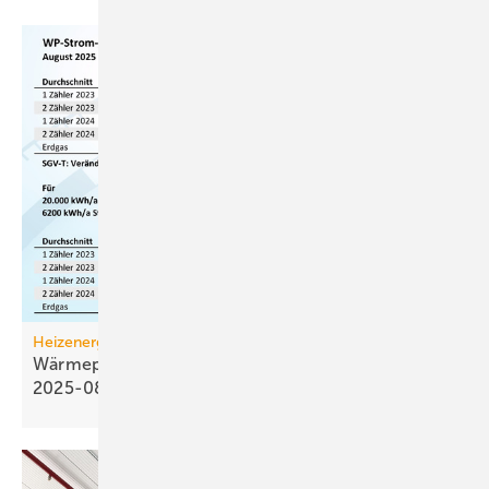
Heizenergiekosten
Wärmepumpen­strom-/Gas­preis-Baro­meter
2025-08