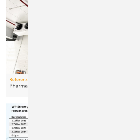
Referenzprojekt Rivacold
Pharmalogistik setzt auf Kälte­mittel
R744