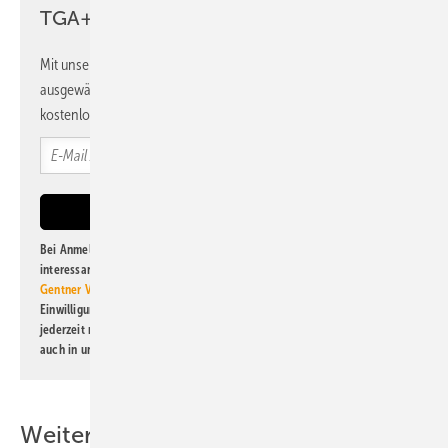
TGA+E Newsletter!
Mit unserem Newsletter erhalten Sie regelmäßig von uns
ausgewählte Informationen und Neuigkeiten, gebündelt und
kostenlos direkt ins Postfach.
Bei Anmeldung zu diesem Newsletter bin ich damit einverstanden, über
interessante Verlags- und Online-Angebote
der Marken der Alfons W.
Gentner Verlag GmbH & Co. KG
informiert zu werden. Diese
Einwilligung kann ich jederzeit widerrufen und eine Abmeldung ist
jederzeit möglich. Informationen zum Umgang mit Daten finden Sie
auch in unserer
Datenschutzerklärung
.
Weitere Inhalte