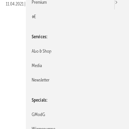
Premium
11.04.2021
|
Veröffentlicht in
Ausgabe 04-2021
|
Druckvorschau
+E
Services
Abo & Shop
Media
Newsletter
Specials
GModG
Wärmepumpe