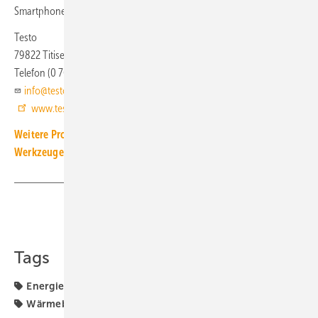
Smartphone oder einen Tablet-PC, z. B. der Messkunden, übertragen.
Testo
79822 Titisee-Neustadt
Telefon (0 76 53) 68 17 00
info@testo.de
www.testo.de
Weitere Produkt-Meldungen zum Thema Messgeräte und
Werkzeuge
Teilen
Link kopieren
Tags
Energieberatung
IR-Kamera
Testo
Thermografie
Wärmebildkamera