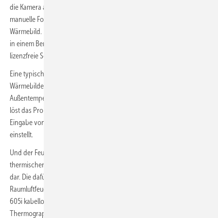
die Kamera auch kleinste Temperaturunterschiede erkennt. Und der
manuelle Fokus gibt Anwendern die volle Kontrolle über das
Wärmebild. Um Wärmebilder schnell und einfach zu analysieren und
in einem Bericht zu dokumentieren, steht die kostenlose und
lizenzfreie Software testo IRSoft zur Verfügung.
Eine typische Herausforderung in der Gebäudethermografie:
Wärmebilder desselben Objektes können je nach Innen- und
Außentemperatur unterschiedlich aussehen. Die ScaleAssist-Funktion
löst das Problem, indem sie die Skala der Wärmebildkamera nach
Eingabe von Innen- und Außentemperatur automatisch optimal
einstellt.
Und der Feuchtemodus der testo 883 stellt Schimmelgefahr an
thermischen Schwachstellen direkt im Wärmebild mit Ampelfarben
dar. Die dafür nötigen Messwerte der Raumlufttemperatur und
Raumluftfeuchte werden vom optionalen Thermo-Hygrometer testo
605i kabellos an die Wärmebildkamera übertragen. Mit der testo
Thermography App lassen sich Messungen zudem live auf ein