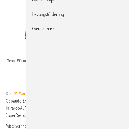
Heizungsförderung
Energiepreise
testo
Testo: Wärmebildkamera testo 883.
Die
Wärmebildkamera testo 883
ist auf die Anforderungen der
Gebäude-Energieberatung ausgerichtet. Die IR-Kamera bietet eine
Infrarot-Auflösung von 320 × 240 Pixeln, die mit der integrierten
SuperResolution-Funktion auf 640 × 480 Pixel erweiterbar ist.
Mit einer thermischen Empfindlichkeit < 40 mK ist sichergestellt, dass