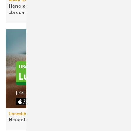
Weise Software
Honorare für Planungsleistungen flexibel
abrechnen
Umweltbundesamt
Neuer Luftqualitätsindex
LQI