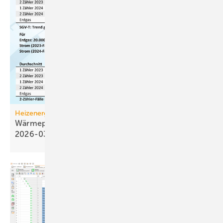
Heizenergiekosten
Wärmepumpen­strom-/Gas­preis-Baro­meter
2026-03