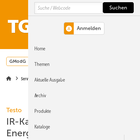
Springe
Springe
Springe
Search
auf
auf
auf
Hauptinhalt
Hauptmenü
SiteSearch
MENÜ
Home
GModG
Wärmepumpe
Heizungsförderung
Energ
Themen
Service
Aktuelle Ausgabe
Archiv
Testo
Produkte
IR-Kamera zur
Kataloge
Energieberatung