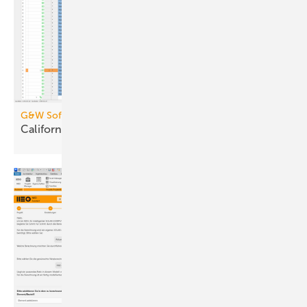
G&W Software
CaliforniaX: Kauf, Abo,
SaaS