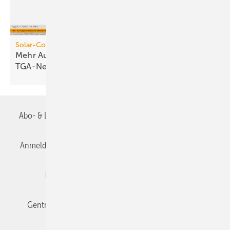
Solar-Computer
Mehr Automatik für die Planung von
TGA-Netzen
Abo- & Leserservice
AGB
Alle Inhalte chronologisch
Anmelden
Anmeldung & Registrierung
Datenschutz
Editor's choice
E-Paper
Fachbeiträge
Gentner Verlag
Impressum
Karriere bei Gentner