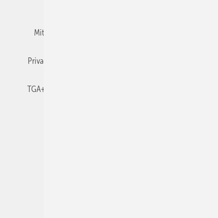
Team
Mediaservice
Mitgliedschaften und Engagement
Newsletter
Privacy Manager
RSS-Feed
TGA+E abonnieren
TGA+E-WissensCheck
Veranstaltungen / Webinare
© 2026 TGA+E Fachplaner