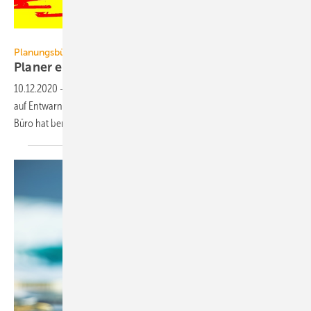
AntonioGuillem / iStock / Getty Images Plus
Planungsbüro
Planer erwarten für 2021 sinkende
Umsätze
10.12.2020
-
Die Zeichen für Planungsbüros stehen weiterhin nicht
auf Entwarnung. 41 % erwarten für 2021 Umsatzrückgänge. Jedes 5.
Büro hat bereits massive
Probleme.