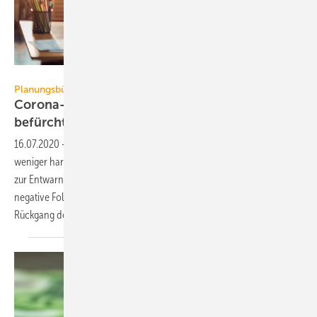
Geber86 / E+ / Getty Images
Planungsbüro
Corona-Krise trifft Planer weniger hart als
befürchtet
16.07.2020
-
Die Coronavirus-Krise trifft Ingenieurbüros bislang
weniger hart als zunächst befürchtet. Dennoch gibt es keinen Grund
zur Entwarnung. 58 % der befragten Kammermitglieder spüren derzeit
negative Folgen, 54 % erwarten in den kommenden 12 Monaten einen
Rückgang der
Aufträge.