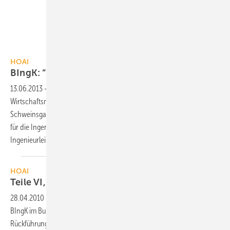
iStockphoto / Thinkstock
HOAI
BIngK: “Ingenieure fühlen sich
verladen“
13.06.2013
-
Die Bundesingenieurkammer kritisiert “die von
Wirtschaftsminister Dr. Philipp Rösler nach langem Nichtstun im
Schweinsgalopp durchgeprügelte und fehlerhafte HOAI als Zumutung
für die Ingenieure, weil sie die unzureichende Honorierung wichtiger
Ingenieurleistungen
zementiert.“
HOAI
Teile VI, X...XIII HOAI 1996 auf dem
Rückweg
28.04.2010
-
In dem gemeinsamen Gespräch von AHO, BAK und
BIngK im Bundesbauministerium gab es ein positives Signal für die
Rückführung der Teile VI, X...XIII HOAI 1996 in den verbindlichen Teil.