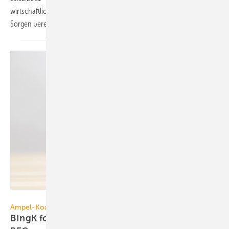
wirtschaftlichen Eckdaten in den Ingenieurbüros überwiegend gut.
Sorgen bereitet der
Fachkräftemangel.
Jakub Krechowicz – stock.adobe.com
Ampel-Koalition
BIngK fordert Synchronisierung von GEG und