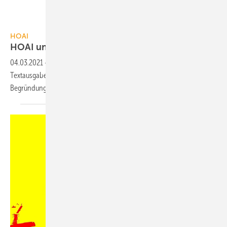
Wolters Kluwer
HOAI
HOAI und ArchLG als
PDF-Download
04.03.2021
-
AHO, BAK und BIngK haben gemeinsam eine
Textausgabe der HOAI 2021 und des ArchLG inklusive der amtlichen
Begründungen
veröffentlicht.