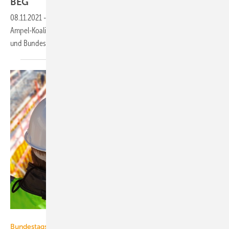
BEG
08.11.2021
-
Die Bundesingenieurkammer (BIngK) fordert von der
Ampel-Koalition die Synchronisierung von Gebäudeenergiegesetz
und Bundesförderung für effiziente
Gebäude.
sculpies – stock.adobe.com
Bundestagswahl 2021