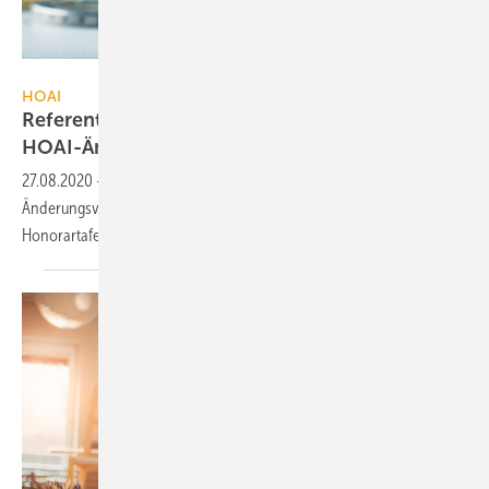
MarianVejcik / iStock / Getty Images Plus
HOAI
Referentenentwurf für
HOAI-Änderungsverordnung
27.08.2020
-
Das BMWi hat seinen Entwurf für eine HOAI-
Änderungsverordnung vorgelegt. Danach enthalten die
Honorartafeln künftig unverbindliche
Orientierungswerte.