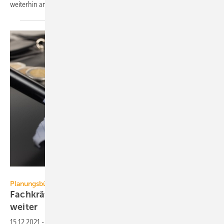
weiterhin anwendbar
sind.
Eigens – stock.adobe.com
Planungsbüro
Fachkräftemangel in Ingenieurbüros steigt
weiter
15.12.2021
-
Trotz pandemiebedingter Rahmenbedingungen sind die