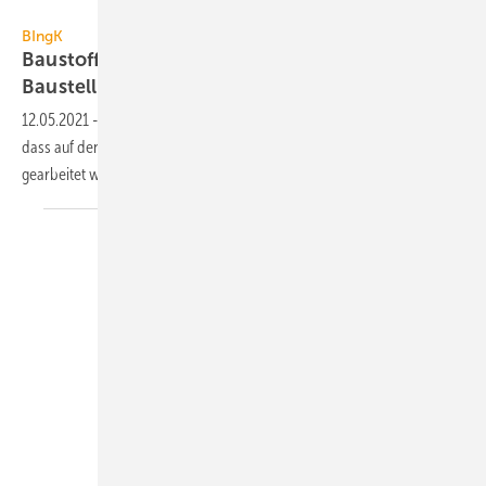
esemelwe / E+ / Getty Images
BIngK
Baustoffmangel: Zunehmend Probleme auf
Baustellen
12.05.2021
-
Aus den Ingenieurbüros mehren sich Rückmeldungen,
dass auf den Baustellen wegen Baustoffmangels nicht mehr so
gearbeitet werden kann, wie es eigentlich sein
sollte.