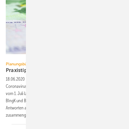
Stadtratte / iStock / Getty Images Plus
Planungsbüro
Praxistipps für die
Umsatzsteuer-Absenkung
18.06.2020
-
Zur Bekämpfung der wirtschaftlichen Folgen der
Coronavirus-Pandemie soll unter anderem die Umsatzsteuer befristet
vom 1. Juli bis zum 31. Dezember 2020 gesenkt werden. VBI, BDB,
BIngK und BVPI haben in Kooperation mit der BDO AG erste
Antworten auf die dringendsten Fragen für Planungsbüros
zusammengestellt.