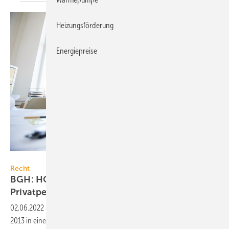
Heizungsförderung
Energiepreise
Seventyfour – stock.adobe.com
Recht
BGH: HOAI-Mindestsätze bei Altverträgen mit
Privatpersonen
anwendbar
02.06.2022
-
Der BGH hat bestätigt, dass die Mindestsätze der HOAI
2013 in einem laufenden Gerichtsverfahren zwischen Privatpersonen