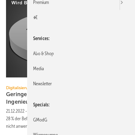
Premium
+E
Services
Abo & Shop
Media
Bundesingenieurkammer
Newsletter
Digitalisierung
Geringe Nachfrage bremst BIM-Anwendung in
Ingenieurbüros
Specials
21.12.2022
-
Bei einer Umfrage der Bundesingenieurkammer gaben
28 % der Befragten an, dass sie die BIM-Planungsmethode aktuell
GModG
nicht anwenden. Es mangelt an
Nachfrage.
Wärmepumpe