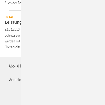
Auch der Brandschutz bekommt eine
Chance.
HOAI
Leistungsbilder werden
überarbeitet
22.03.2010
-
Der AHO hat kürzlich seine Mitglieder über weitere
Schritte zur Modernisierung der HOAI informiert. Die Leistungsbilder
werden mit Beteiligung der Branche durch das Bauministerium
überarbeitet.
Abo- & Leserservice
AGB
Alle Inhalte chronologisch
Anmelden
Anmeldung & Registrierung
Datenschutz
Editor's choice
E-Paper
Fachbeiträge