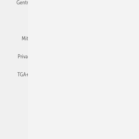
Gentner Verlag
Impressum
Karriere bei Gentner
Team
Mediaservice
Mitgliedschaften und Engagement
Newsletter
Privacy Manager
RSS-Feed
TGA+E abonnieren
TGA+E-WissensCheck
Veranstaltungen / Webinare
© 2026 TGA+E Fachplaner