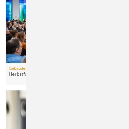
Gebäudebestand
Herbstforum Altbau: NT-ready statt
H2-ready