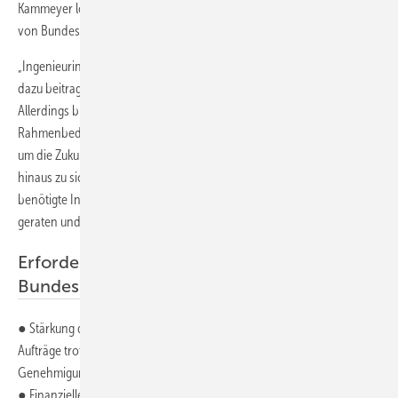
Kammeyer lobte erneut ausdrücklich die bisherigen Hilfsmaßnahmen
von Bundesregierung und Ländern. Er betonte aber auch:
„Ingenieurinnen und Ingenieure stehen bereit und wollen ihren Teil
dazu beitragen, den Konjunkturmotor wieder in Gang zu bringen.
Allerdings brauchen sie dafür die erforderlichen verlässlichen
Rahmenbedingungen. Deshalb muss jetzt alles dafür getan werden,
um die Zukunft der planenden Berufe über die kommenden Monate
hinaus zu sichern und gleichzeitig dafür zu sorgen, dass dringend
benötigte Infrastruktur- und Hochbauprojekte nicht ins Stocken
geraten und der Klimaschutz weiter vorangetrieben wird.“
Erforderliche Maßnahmen aus Sicht der
Bundesingenieurkammer sind u. a.:
● Stärkung der öffentlichen und gewerblichen Auftraggeber, damit
Aufträge trotz der Coronavirus-Krise weiter ausgelöst werden können.
Genehmigungen, Zahlungsflüsse, etc. müssen gewährleistet bleiben.
● Finanzielle Hilfen von Bund, Ländern und Gemeinden müssen auch