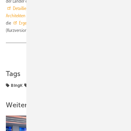
der Länder ebenfalls eine Auswertung veröffentlicht (Download:
Detaillierte Auswertung der Antworten der teilnehmenden
Architekten
von
www.bak.de
). Ein weiterer Download beinhaltet
die
Ergebnisse der Umfrage für Architektur- und Ingenieurbüros
(Kurzversion von
www.bingk.de
). ■
Teilen
Link kopieren
Tags
BIngK
Coronavirus
Planer
Umfragen
Weitere Inhalte