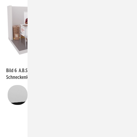
A.B.S.
Bild 6 A.B.S.-Minisilo mit Absaugtopf (links) und mit
Schneckenkasten (rechts).
Dipl.-Ing. (FH) Matthias Petzl
ist technischer Geschäftsführer der A.B.S. Silo- und
Förderanlagen GmbH, 74706 Osterburken,
www.abs-silos.de
A.B.S.