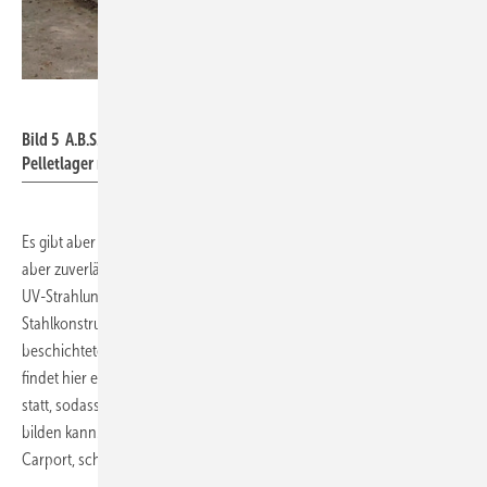
A.B.S.
Bild 5 A.B.S.-Referenz Kita Tausendfüßler Hessigheim mit
Pelletlager neben dem Gebäude.
Es gibt aber auch Gewebesilos für den Außenbereich. Man muss sie
aber zuverlässig vor Witterungseinflüssen, wie Regen, Schnee und
UV-Strahlung, schützen. Dies ist durch eine verzinkte
Stahlkonstruktion, eine Ummantelung und eine Dachabdeckung aus
beschichtetem Polyestergewebe möglich. Anders als in Feststoffsilos
findet hier eine Luftumspülung zwischen Gewebesilo und Außenhülle
statt, sodass sich kein Kondenswasser bei Temperaturschwankungen
bilden kann. Aber auch eine Umhausung, etwa eine Hütte oder ein
Carport, schützt Gewebesilos im Außenbereich.