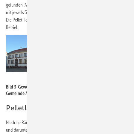
gefunden. Aufgrund der räumlichen Gegebenheiten wurden drei Silos
mit jeweils 3,4 t Fassungsvermögen in einer Kaskade realisiert (
Bild 3
).
Die Pellet-Feuerung und die Silos sind seit acht Jahren störungsfrei in
Betrieb.
A.B.S.
Bild 3 Gewebesilos in einem Gewölbekeller des Rathauses der
Gemeinde Aglasterhausen.
Pelletlager mit niedriger Raumhöhe
Niedrige Räume unter 2 m sind immer eine Herausforderung. Bei 1,6 m
und darunter wird es schwierig, ein vernünftiges Pelletlager (egal ob