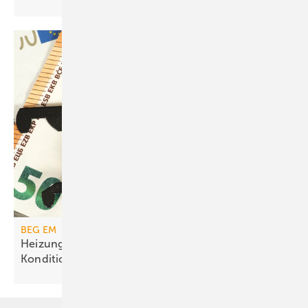
BEG EM
Heizungs­förderung mit de­gres­siven
Kondi­tionen