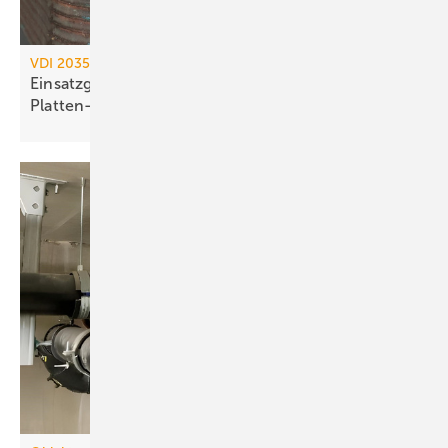
VDI 2035 / AGFW FW 510
Einsatzgrenzen kupfergelöteter
Platten-Wärme­übertrager