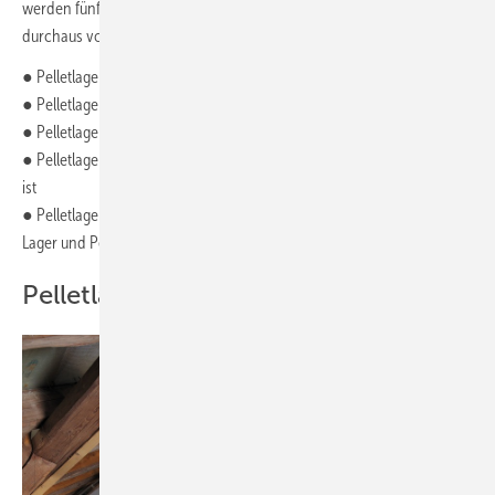
werden fünf Möglichkeiten und dazugehörige Fälle, die in der Praxis
durchaus vorkommen, skizziert:
● Pelletlager auf dem Dachboden
● Pelletlager in Räumen mit Feuchtigkeit
● Pelletlager mit niedriger Raumhöhe
● Pelletlager neben dem Gebäude, wenn kein Kellerraum vorhanden
ist
● Pelletlager in verzweigten Gebäuden mit weiten Wegen zwischen
Lager und Pellet-Heizkessel
Pelletlager auf dem Dachboden