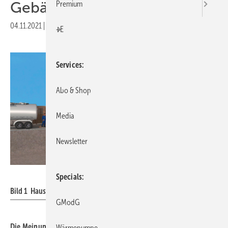
Gebäudesituationen
Premium
04.11.2021
|
Druckvorschau
+E
Services
Abo & Shop
Media
Newsletter
A.B.S.
Specials
Bild 1 Haus mit verschiedenen Optionen für Holzpelletlager.
GModG
Die Meinung, dass sich Holzpelletlager nur unter bestimmten
Wärmepumpe