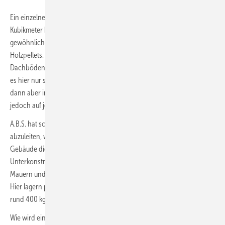
Ein einzelnes Holzpellet mutet winzig und federleicht an. Doch pro
Kubikmeter kommen sie auf ein Schüttgewicht von bis zu 750 kg. Ein
gewöhnliches Einfamilienhaus-Pelletspeicher fasst rund 5 t
Holzpellets. Das drückt auf die Seitenwände und den Boden. Da
Dachböden üblicherweise keine senkrechten Seitenwände haben, ist
es hier nur schwer möglich, Pelletbunker einzubauen. Möglich sind
dann aber immer noch Silolösungen, selbst große. Ein Statiker muss
jedoch auf jeden Fall hinzugezogen werden.
A.B.S. hat schon einige Silos für Dachböden realisiert. Um die Last
abzuleiten, wurden beispielsweise (
Bild 2
) in einem zweigeschossigen
Gebäude die beiden Dachboden-Silos auf eine T-Träger-
Unterkonstruktion aufgesetzt. Die Trägerkonstruktion leitet die Last auf
Mauern und Stützen ab und verhindert einen Durchbruch der Decke.
Hier lagern pro Silo 9,5 t Holzpellets. Das Stahlgestell wiegt jeweils
rund 400 kg, eine Gesamtlast von aufgerundet etwa 20 t also.
Wie wird ein solches Lager befüllt? Waagerechte Befüllleitungen sind