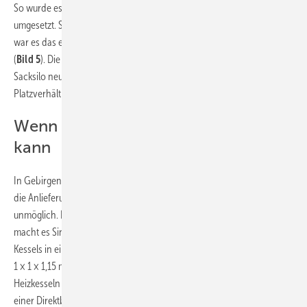
So wurde es in der Kindertagesstätte „Tausendfüßler“ in Hessigheim
umgesetzt. Sie verfügt über kein Untergeschoss mit Kellerraum. Daher
war es das einfachste, das Pelletlager nach draußen zu verlegen
(
Bild 5
). Die Einhausung mit Fundament baute man extra für das
Sacksilo neu. Somit musste die Kindertagestätte trotz geringen
Platzverhältnissen nicht auf eine Pelletheizung verzichten.
Wenn kein Tankwagen anliefern
kann
In Gebirgen oder Wohngegenden mit engen Straßen ist manchmal
die Anlieferung von Holzpellets mit dem Tankwagen erschwert oder
unmöglich. Damit das Heizen dennoch einigermaßen bequem bleibt,
macht es Sinn, den Pelletvorrat anstatt in den Tagesbehälter des
Kessels in ein Minisilo zu füllen. In dieses passen bei einer Größe von
1 × 1 × 1,15 m (LBH) etwa 400 kg Pellets. Das Minisilo ist mit Pellet-
Heizkesseln mit einem Saugsystem oder mit Pellet-Heizkesseln mit
einer Direktbeschickung per Schnecke kombinierbar (
Bild 6
).