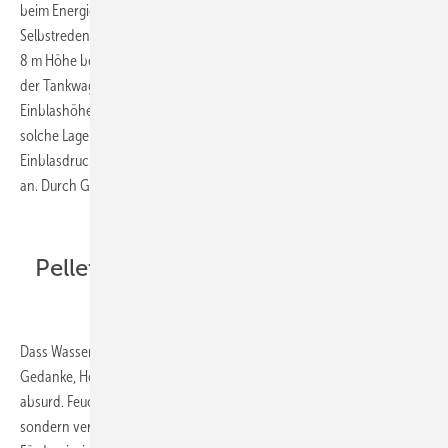
beim Energieträger Holzpellets die Regel, aber senkrechte?
Selbstredend darf der außen angesetzte Befüllstutzen sich nicht in
8 m Höhe befinden, sondern muss ebenerdig angeordnet sein, damit
der Tankwagen ihn erreichen kann. In der Praxis zeigt sich, dass
Einblashöhen von 8 bis 15 m keine Schwierigkeit darstellen und
solche Lager praxistauglich befüllt werden. Das gilt auch für den
Einblasdruck: Den Gegebenheiten vor Ort passt man die Förderluft
an. Durch Gewebesilos entweicht sie dann staubfrei wieder.
Pelletlager in feuchten Räumen
Dass Wasser Sägespäne quellen lässt, ist keine Neuigkeit. Der
Gedanke, Holzpellets in feuchten Kellern zu lagern, scheint deshalb
absurd. Feuchte Pellets sind als Brennstoff nicht nur unbrauchbar,
sondern verstopfen im schlechtesten Fall auch die