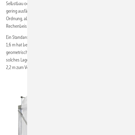
Selbstbau oder Fertiglager) zu errichten, da die Tonnage dann sehr
gering ausfällt. Das ist für den kleinen Kesselleistungsbereich noch in
Ordnung, aber nicht mehr bei Kesseln ab 20 kW. Dazu ein
Rechenbeispiel:
Ein Standardsilo mit konischem Auslauf bei einer Raumhöhe von
1,6 m hat bei A.B.S. Abmessung von (LBH) 1,9 × 1,9 × 1,4 m. Aus
geometrischen Gründen ist keine größere Abmessung möglich. Ein
solches Lager fasst 1,6 t. Das gleiche Silo bei einer Raumhöhe von
2,2 m zum Vergleich würde 3,3 t fassen.