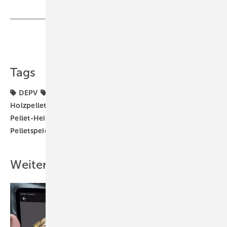
Teilen
Link kopieren
Tags
DEPV
Energieträger
Heizungstechnik
Holzpellet-Heizung
Holzpellets
Pellet-Feuerung
Pellet-Heizkessel
Pelletheizung
Pelletlager
Pelletspeicher
Weitere Inhalte