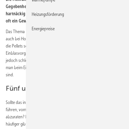
Gegebenheiten realisieren lassen, scheint sich mitunter
hartnäckig zu halten. In ungewöhnlichen Situationen ist jedoch
Heizungsförderung
oft ein Gewebesilo die Lösung.
Energiepreise
Das Thema Lagerung von biogenen Festbrennstoffen ist komplex,
auch bei Holzpellets. Ist das Pelletlager fachgerecht errichtet, können
die Pellets schonend eingeblasen werden. Selbst der beste
Einblasvorgang in ein Pelletlager (Bunker, Silo oder Erdtank) macht
jedoch schlechte Pellets nicht besser – aber gute schlechter, wenn
man beim Einblasen Fehler macht und die Lager mangelhaft gebaut
sind.
Fünf ungewöhnliche Lagerorte
Sollte das in bestimmten besonderen baulichen Situationen also dazu
führen, vom Einbau eines Pelletheizsystems vorsichtshalber
abzuraten? Es mag tatsächlich solche seltenen Fälle geben. Doch viel
häufiger gibt es Lösungen auch für ungewöhnliche Orte. Nachfolgen