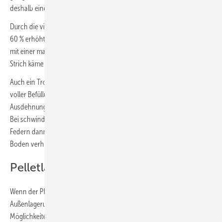
deshalb eine geometrisch andere Form.
Durch die vier Entnahmestellen wird das nutzbare Volumen um rund
60 % erhöht. Die Entnahme erfolgt per Saugsonden in Kombination
mit einer manuellen oder automatischen Umschalteinheit. Unterm
Strich käme man so bei 1,6 m Raumhöhe maximal auf 4,3 t.
Auch ein Trogsilo mit Zugfedern an den Seiten wäre hier denkbar. Bei
voller Befüllung ist hier, durch das Gewicht der Pellets und die
Ausdehnung der Federn, der vorhandene Raum maximal ausgenutzt.
Bei schwindender Füllmenge und Last nimmt das Silo durch die
Federn dann wieder eine eher konische Form an, die Restmengen am
Boden verhindert.
Pelletlager neben dem Gebäude
Wenn der Platz im Gebäude nicht reicht oder fehlt, kann eine
Außenlagerung sinnvoll sein. Hierfür gibt es verschiedene
Möglichkeiten. Es gibt da zum einen den Erdtank, der aber mit