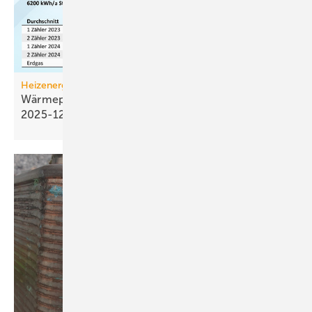
Heizenergiekosten
Wärmepumpen­strom-/Gas­preis-Baro­meter
2025-12