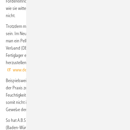
Fördereinrichtungen der Pelletheizung. Eine normale Luftfeuchtigkeit,
wie sie witterungsbedingt in Räumen auftritt, schadet den Pellets aber
nicht.
Trotzdem müssen Pelletlager während des ganzen Jahres trocken
sein. Im Neubau sollten Böden und Wände gut austrocknen, bevor
man ein Pelletlager installiert. Der Deutsche Energieholz- und Pellet-
Verband (DEPV) empfiehlt bei auch nur zeitweiligen feuchten Wänden,
Fertiglager einzusetzen oder einen fachgerechten Feuchtigkeitsschutz
herzustellen (DEPV-Lagerbroschüre als Download:
www.depi.de/lagerbroschuere
).
Beispielsweise hinterlüftete Vorwandschalungen sind hier möglich. In
der Praxis zeigt sich aber oft, dass die Kosten für einen fachgerechten
Feuchtigkeitsschutz in Bunkerlagern nicht wirtschaftlich sind und sie
somit nicht in Frage kommen, Silolösungen aber schon. Denn das
Gewebe der Silos ist atmungsaktiv.
So hat A.B.S. im Altbau-Rathaus der Gemeinde Aglasterhausen
(Baden-Württemberg) für einen Gewölbekeller eine Gewebesilolösung