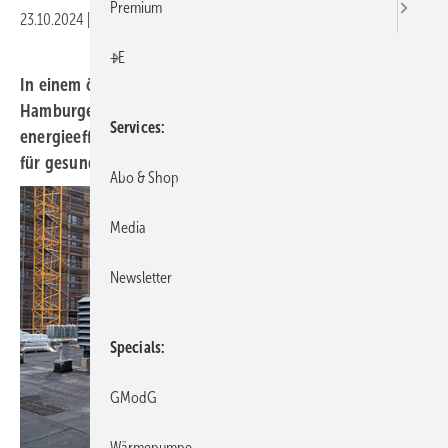
Premium
23.10.2024
|
Druckvorschau
+E
In einem ökologischen Leuchtturmprojekt in der
Hamburger Hafencity sorgen vier leistungsstarke und
Services
energieeffiziente Lüftungsgeräte der Baureihe AL-KO AT4
für gesundes Raumklima.
Abo & Shop
Media
Newsletter
Specials
GModG
Wärmepumpe