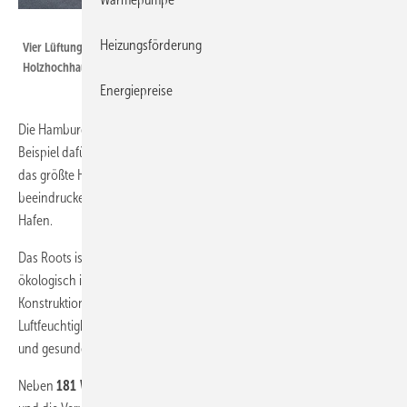
AL-KO
Heizungsförderung
Vier Lüftungsgeräte der Baureihe AL-KO AT4 wurden auf dem Dach des
Holzhochhauses Roots installiert.
Energiepreise
Die Hamburger Hafencity ist bekannt für ihre moderne Architektur. Ein
Beispiel dafür: das Roots, mit
19 Stockwerken
und
65 Metern Höhe
das größte Holzhochhaus Deutschlands. Es bietet einen
beeindruckenden Blick auf die Elbphilharmonie und den Hamburger
Hafen.
Das Roots ist nicht nur architektonisch bemerkenswert, sondern auch
ökologisch interessant:
5.500 m³ Nadelholz
wurden für die
Konstruktion verwendet: Der Baustoff Holz reguliert die
Luftfeuchtigkeit auf natürliche Weise und sorgt so für ein angenehmes
und gesundes Raumklima.
Neben
181 Wohneinheiten
beherbergt das Roots Ausstellungsräume