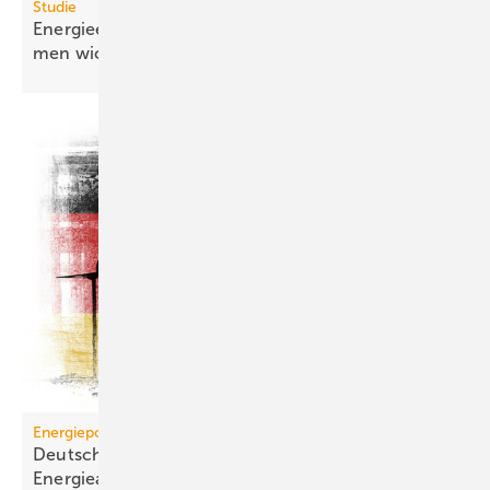
Studie
Energie­effizienz in Gebäu­den wird für Unter­neh­
men
wich­tiger
Energiepolitik
Deutschland erreicht den Tag der
En­er­gie­ab­hän­gig­keit