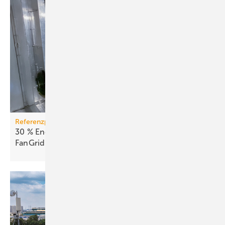
Referenzprojekt
30 % Energie­er­spar­nis durch Retro­fit mit
Fan­Grid