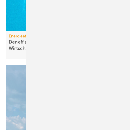
Energieeffizienzgesetz
Deneff zur EnEfG-Novelle: Starke Standards, starke
Wirtschaft