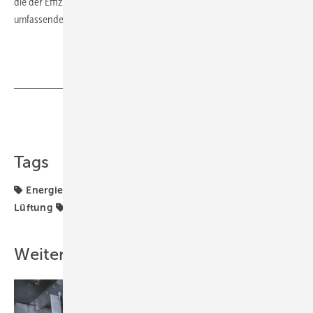
die der Effizienzklasse A+ entsprechen. AL-KO bietet zudem einen
umfassenden
360° Service
, von der Planung bis zur Wartung.
Erfahren Sie mehr
Teilen
Link kopieren
Tags
Energieeffizienz
Klima- und Lüftungstechnik
Lüftung
Raumklima
Weitere Inhalte