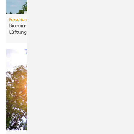
Forschung
Biomimetische Rotorblätter auch für die
Lüf­tungs­tech­nik