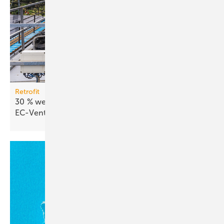
Retrofit
30 % weniger En­er­gie­ver­brauch mit
EC-Ven­ti­la­to­ren