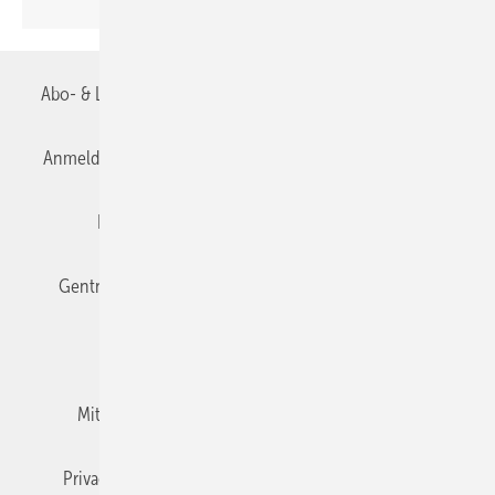
Abo- & Leserservice
AGB
Alle Inhalte chronologisch
Anmelden
Anmeldung & Registrierung
Datenschutz
Editor's choice
E-Paper
Fachbeiträge
Gentner Verlag
Impressum
Karriere bei Gentner
Team
Mediaservice
Mitgliedschaften und Engagement
Newsletter
Privacy Manager
RSS-Feed
TGA+E abonnieren