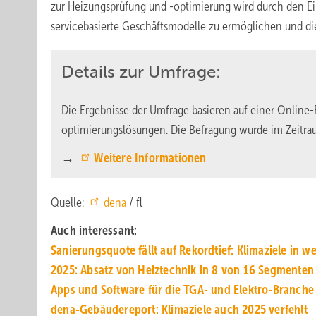
zur Heizungsprüfung und -optimierung wird durch den Eins
servicebasierte Geschäftsmodelle zu ermöglichen und die
Details zur Umfrage:
Die Ergebnisse der Umfrage basieren auf einer Online
optimierungslösungen. Die Befragung wurde im Zeitra
→
Weitere Informationen
Quelle:
dena
/ fl
Auch interessant:
Sanierungsquote fällt auf Re­kord­tief: Kli­ma­zie­le in wei
2025: Absatz von Heiztechnik in 8 von 16 Segmenten
Apps und Soft­ware für die TGA- und Elek­tro-Branche
dena-Gebäudereport: Klima­ziele auch 2025 ver­fehlt