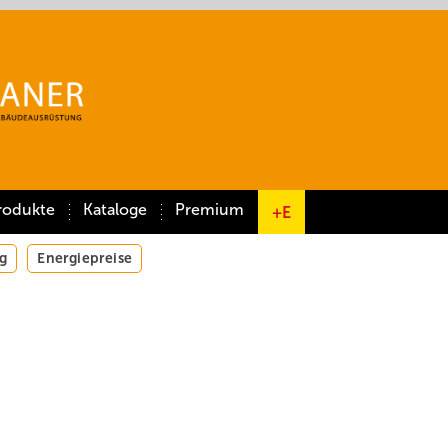
rodukte
Kataloge
Premium
+E
g
Energiepreise