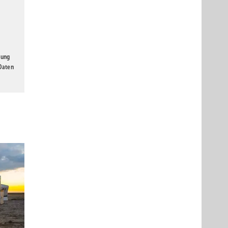
gung
 Daten