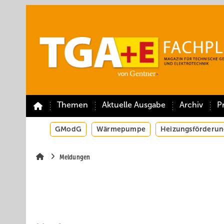
Springe
Springe
Springe
auf
auf
auf
Hauptinhalt
Hauptmenü
SiteSearch
Themen
Aktuelle Ausgabe
Archiv
P
GModG
Wärmepumpe
Heizungsförderun
Meldungen