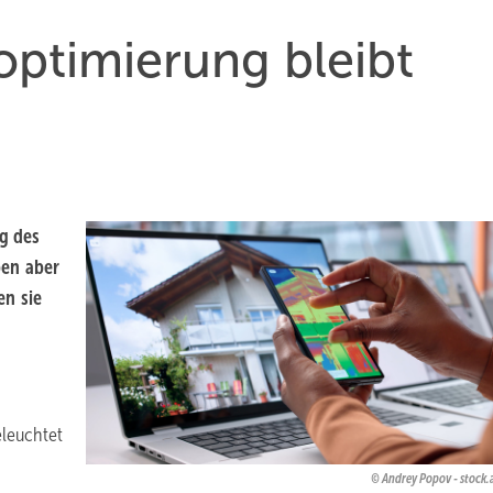
optimie­rung bleibt
g des
ben aber
en sie
eleuchtet
Andrey Popov - stock