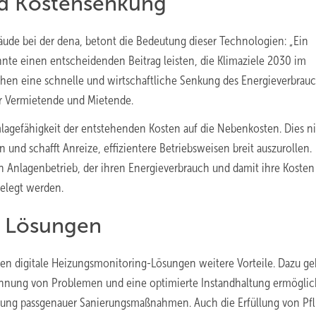
und Kostensenkung
bäude bei der dena, betont die Bedeutung dieser Technologien: „Ein
te einen entscheidenden Beitrag leisten, die Klimaziele 2030 im
chen eine schnelle und wirtschaftliche Senkung des Energieverbrau
r Vermietende und Mietende.
Umlagefähigkeit der entstehenden Kosten auf die Nebenkosten. Dies 
und schafft Anreize, effizientere Betriebsweisen breit auszurollen.
en Anlagenbetrieb, der ihren Energieverbrauch und damit ihre Kosten
gelegt werden.
er Lösungen
eten digitale Heizungsmonitoring-Lösungen weitere Vorteile. Dazu g
ennung von Problemen und eine optimierte Instandhaltung ermöglic
anung passgenauer Sanierungsmaßnahmen. Auch die Erfüllung von Pf