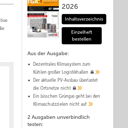
2026
Inhaltsverzeichnis
tive
die
Einzelheft
bestellen
,
Aus der Ausgabe:
Dezentrales Klimasystem zum
Kühlen großer
Logistik­hallen
Der aktuelle PV-Ausbau über­lastet
die Orts­netze
nicht
Ein bisschen Grüngas geht bei den
Klima­schutz­zielen nicht
auf
2 Ausgaben unverbindlich
testen: