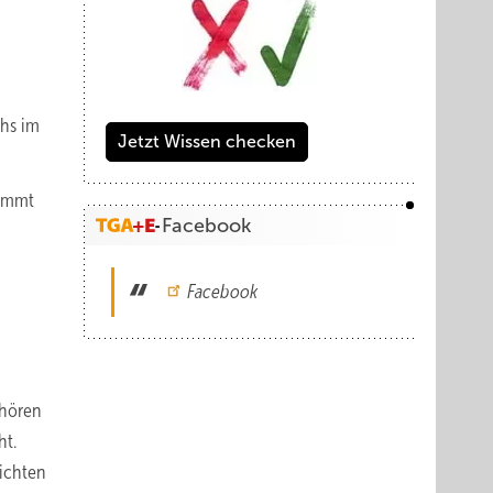
chs im
Jetzt Wissen checken
nimmt
Facebook
Facebook
ehören
ht.
lichten