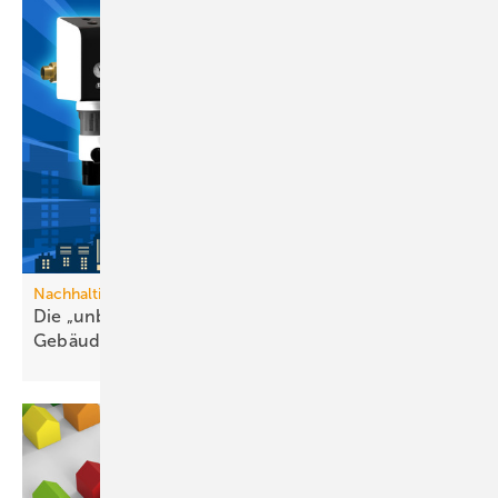
Nachhaltige Trinkwasserversorgung
Die „unbesungenen Helden“ in der
Gebäude­technik