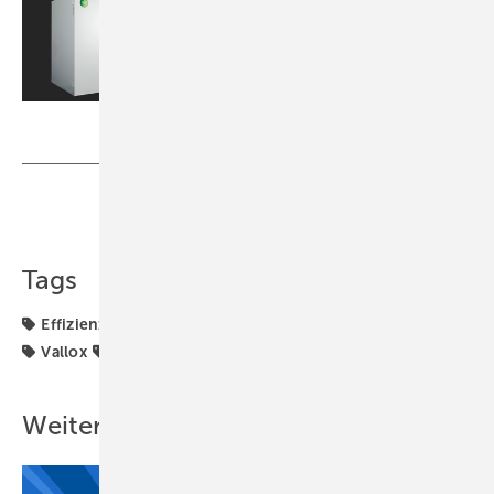
Vallox GmbH
Teilen
Link kopieren
Tags
Effizienz
Klimatechnik
Lüftung
Lüftungsgerät
Vallox
Wärmerückgewinnung
Weitere Inhalte