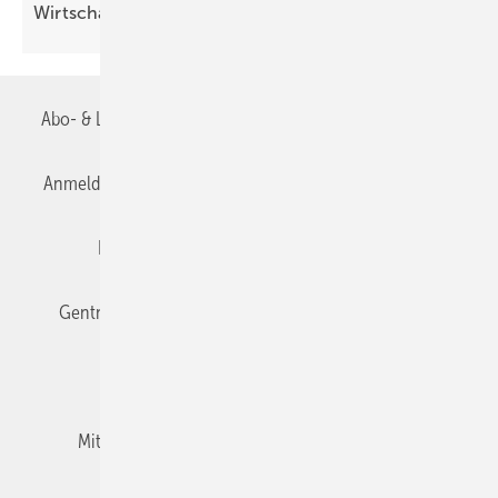
Wirt­schafts­wachstum
Abo- & Leserservice
AGB
Alle Inhalte chronologisch
Anmelden
Anmeldung & Registrierung
Datenschutz
Editor's choice
E-Paper
Fachbeiträge
Gentner Verlag
Impressum
Karriere bei Gentner
Team
Mediaservice
Mitgliedschaften und Engagement
Newsletter