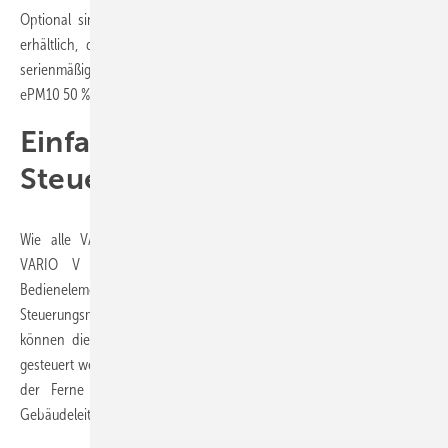
Optional sind bis zu zwei Wasserregister zum Heizen und Kühlen
erhältlich, die sich mühelos in das Gerät integrieren lassen. Die
serienmäßig integrierten, großflächigen Filter ePM1 55 % und
ePM10 50 % sorgen hygienisch für eine gesunde Raumluft.
Einfache und smarte
Steuerung
Wie alle VARIO Geräte von VALLOX lässt sich auch die neue
VARIO V Serie einfach bedienen. Neben dem klassischen
Bedienelement CC 100 T mit Touchpanel gibt es smarte
Steuerungsmöglichkeiten: Durch das serienmäßige Webinterface
können die Geräte komfortabel über Smartphone, Tablet und PC
gesteuert werden. So kann der Servicetechniker die Einstellungen aus
der Ferne optimal überprüfen. Auch eine Anbindung an die
Gebäudeleittechnik ist möglich.