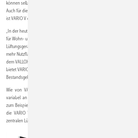
können selbst mehrere Geräte nebeneinander installiert werden.
Auch für die Montage in einer von drei Seiten geschlossenen Nische
ist VARIO V optimal geeignet.
„In der heutigen Zeit, in der jeder Quadratmeter zählt und die Preise
für Wohn- und Gewerbeflächen steigen, ist das VARIO V
Lüftungsgerät ein echter Gewinn. Es kann damit mehr Wohnraum und
mehr Nutzfläche geschaffen werden,“ erklärt Sebastian Wucher aus
dem VALLOX Produktmanagement. Mit seiner kompakten Bauweise
bietet VARIO V auch Vorteile bei beengten Platzverhältnissen in
Bestandsgebäuden.
Wie von VALLOX gewohnt, passen sich die VARIO Lüftungsgeräte
variabel an die Vor-Ort-Situation an: Die Außenluftansaugung kann
zum Beispiel flexibel links oder rechts montiert werden. Somit zählt
die VARIO V Serie zu den montagefreundlichsten und flexibelsten
zentralen Lüftungssystemen auf dem Markt.