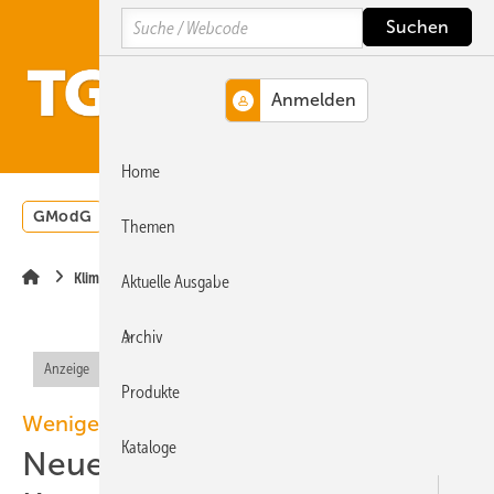
Springe
Springe
Springe
Search
auf
auf
auf
Hauptinhalt
Hauptmenü
SiteSearch
MENÜ
Home
GModG
Wärmepumpe
Heizungsförderung
Energ
Themen
Klimatechnik
Aktuelle Ausgabe
Archiv
Anzeige
Produkte
Weniger Stellfläche, mehr frische Luft
Kataloge
Neue zentrale