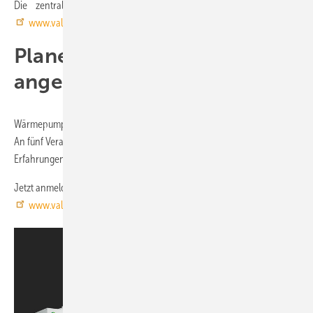
Die zentrale Kompaktlüftung VARIO V jetzt entdecken unter
www.vallox.de
.
Planertage 2024 – schon
angemeldet?
Wärmepumpe, Lüftung mit Wärmerückgewinnung, Brandschutz & Co.:
An fünf Veranstaltungsorten teilen Fachleute aktuelles Fachwissen und
Erfahrungen rund um effiziente Gebäudetechnik.
Jetzt anmelden und Fortbildungspunkte sichern:
www.vallox.de/planertage-2024