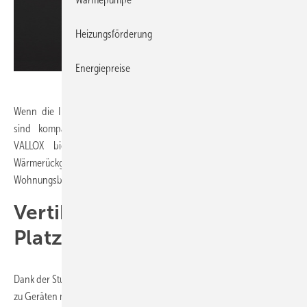
Heizungsförderung
Energiepreise
Vallox GmbH
Wenn die Immobilienpreise steigen und jeder Quadratmeter zählt,
sind kompakte und trotzdem leistungsstarke Lösungen gefragt.
VALLOX bietet mit
VARIO
V
zentrale Lüftungsgeräte mit
Wärmerückgewinnung für gewerbliche Gebäude, Büros und den
3
Wohnungsbau im Luftleistungsbereich von 540 bis 3.500 m
/h.
Vertikale Anschlüsse sparen
Platz
Dank der Stutzen-Anordnung nach oben spart VARIO V im Vergleich
zu Geräten mit horizontalen Stutzen bis zu 75 % Bodenfläche ein. So