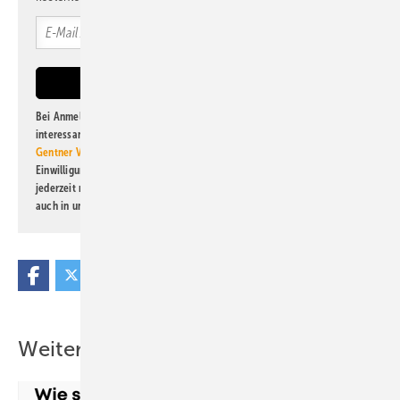
Bei Anmeldung zu diesem Newsletter bin ich damit einverstanden, über
interessante Verlags- und Online-Angebote
der Marken der Alfons W.
Gentner Verlag GmbH & Co. KG
informiert zu werden. Diese
Einwilligung kann ich jederzeit widerrufen und eine Abmeldung ist
jederzeit möglich. Informationen zum Umgang mit Daten finden Sie
auch in unserer
Datenschutzerklärung
.
Weitere Inhalte