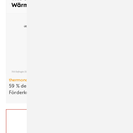
thermondo Wärmepumpen-Monitor
59 % der Haus­be­sit­zer stellen sich gegen
För­der­kür­zungen