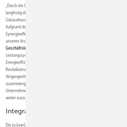
„Durch die Übernahme der enco energie consulting erweitern wir
langfristig die Kapazitäten der Planungsleistungen der Technischen
Gebäudeausrüstung und bauen unsere Präsenz in Nordhessen aus.
Aufgrund der Nähe zum Standort in Hannover, lassen sich
Synergieeffekte bei Generalplanungsprojekten in Zusammenarbeit mit
unseren Architekten nutzen“, so
Andreas Masiorek, Canzler-
Geschäftsleitung.
„enco passt hervorragend zu unserem TGA-
Leistungsspektrum – insbesondere durch den starken Fokus auf
Energieeffizienz und Nachhaltigkeit, der gerade bei
Revitalisierungsprojekten eine wichtige Rolle spielt. Dass wir in der
Vergangenheit bereits bei mehreren Projekten erfolgreich
zusammengearbeitet haben, zeigt die inhaltliche Nähe beider
Unternehmen und bietet jetzt Grundlage, um diese Partnerschaft
weiter auszubauen.“
Integration von Mitarbeitenden
Die zu bearbeitenden Nutzungsarten wie Büro, Handel, Sport und