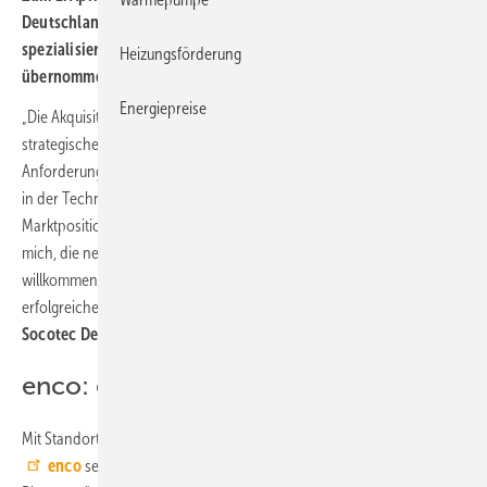
Deutschland Gruppe, die auf Technische Gebäudeausrüstung
spezialisierte enco energie consulting GmbH & Co. KG
(enco)
Heizungsförderung
übernommen.
Energiepreise
„Die Akquisition ist ein bedeutender Schritt im Rahmen unserer
strategischen Weiterentwicklung. Angesichts der steigenden
Anforderungen an Energieeffizienz, Nachhaltigkeit und Digitalisierung
in der Technischen Gebäudeausrüstung stärkt dieser Zuwachs unsere
Marktposition in einem dynamisch wachsenden Segment. Ich freue
mich, die neuen Kolleginnen und Kollegen in unserer Gruppe
willkommen zu heißen und gemeinsam mit ihnen an einer
erfolgreichen Zukunft zu arbeiten“, betont
Ludger Speier, CEO
Socotec Deutschland.
enco: energieoptimierte Planung
Mit Standorten in Kassel, Frankfurt am Main und München ist
enco
seit den frühen 1980er-Jahren auf die energieoptimierte