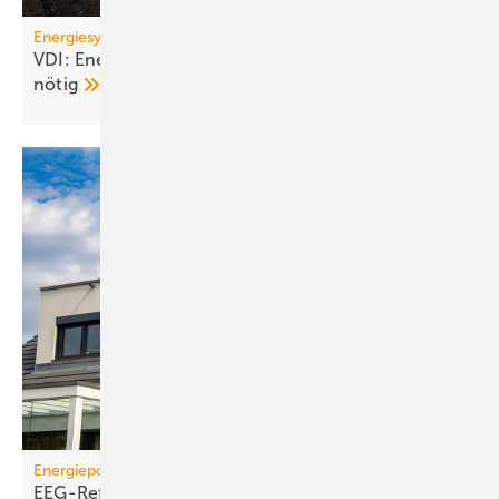
Energiesystem Deutschland
VDI: Energiewende ge­fähr­det – Kurs­kor­rek­tu­ren
nötig
Energiepolitik
EEG-Reform: Wirt­schaft­lich­keit von PV-Dach­an­