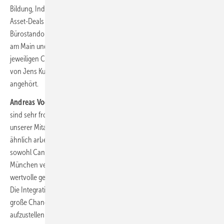
Bildung, Industrie und Wohnen sind nahezu identisch. Im Zuge eines
Asset-Deals werden alle Mitarbeitenden, laufende Projekte und der
Bürostandort Kassel übernommen. Die Mitarbeitenden aus Frankfurt
am Main und München wechseln an ihre neuen Arbeitsplätze in den
jeweiligen Canzler-Büros. Die Integration von enco wird federführend
von Jens Kuhnert geleitet, der seit April der Geschäftsleitung
angehört.
Andreas Vogt, ehemaliger enco-Geschäftsführer,
ergänzt: „Wir
sind sehr froh, dass wir mit Canzler ein Unternehmen zur Übernahme
unserer Mitarbeitenden und Projekte gefunden haben, das nicht nur
ähnlich arbeitet wie wir, sondern auch die gleichen Werte teilt. Da
sowohl Canzler als auch wir mit Büros in Frankfurt am Main und
München vertreten sind, sehen wir in der Zusammenarbeit eine
wertvolle gegenseitige Stärkung unserer Teams an diesen Standorten.
Die Integration in die Socotec Deutschland Gruppe bietet zudem eine
große Chance, uns mit unserer langjährigen Expertise breiter
aufzustellen und weiterzuentwickeln. Mit dieser Perspektive sind wir