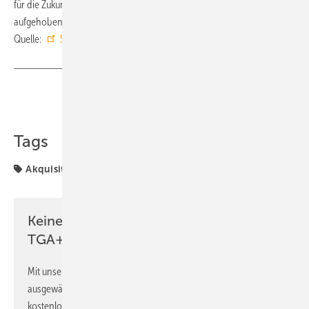
für die Zukunft hervorragend gerüstet und unsere Mitarbeitenden gut
aufgehoben.“ ■
Quelle:
Socotec Deutschland
/ fl
Teilen
Link kopieren
Tags
Akquisitionen
Keine Zeit? Kein Problem mit dem
TGA+E Newsletter!
Mit unserem Newsletter erhalten Sie regelmäßig von uns
ausgewählte Informationen und Neuigkeiten, gebündelt und
kostenlos direkt ins Postfach.