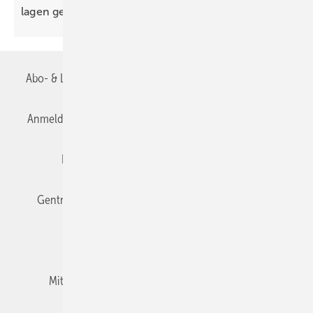
lagen
gefährdet
Abo- & Leserservice
AGB
Alle Inhalte chronologisch
Anmelden
Anmeldung & Registrierung
Datenschutz
Editor's choice
E-Paper
Fachbeiträge
Gentner Verlag
Impressum
Karriere bei Gentner
Team
Mediaservice
Mitgliedschaften und Engagement
Newsletter