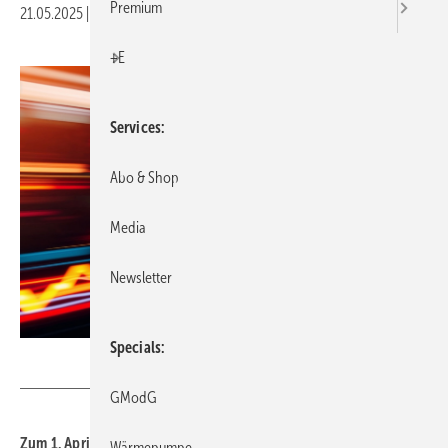
Premium
21.05.2025
|
Druckvorschau
+E
Services
Abo & Shop
Media
Newsletter
Specials
BNMK0819 - stock.adobe.com
GModG
Zum 1.
April
2025 hat Canzler, ein Unternehmen der Socotec
Wärmepumpe