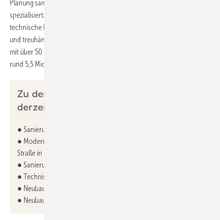
Planung sämtlicher Gewerke der Technischen Gebäudeausrüstung
spezialisiert. Die Ingenieurgesellschaft entwickelt Energie- und
technische Nutzungskonzepte, übernimmt Due Diligences, Gutachten
und treuhänderische Übergaben. Das Unternehmen erwirtschaftet
mit über 50 Mitarbeitenden durchschnittlich ein Umsatzvolumen von
rund 5,5 Mio. Euro per anno.
Zu den größten Projekten zählen
derzeit:
● Sanierung Lufthansa Gebäude 420-9 am Airport Frankfurt
● Modernisierung und Sanierung PecTetris in der Französischen
Straße in Berlin
● Sanierung Central ParX am Rothschildpark in Frankfurt
● Technisches Rathaus in Kassel
● Neubau und Sanierung Radsportzentrum in Köln
● Neubau MSC Headquarter Germany in Hamburg