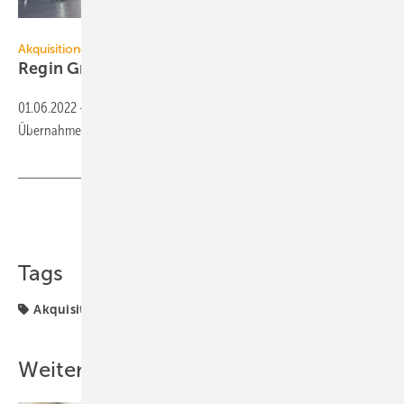
Regin
Akquisitionen
Regin Gruppe übernimmt die DEOS
AG
01.06.2022
-
Die schwedische Regin Gruppe hat am 31. Mai 2022 die
Übernahme der DEOS AG, Rheine, bekannt
gegeben.
Teilen
Link kopieren
Tags
Akquisition
Akquisitionen
Uponor
Weitere Inhalte