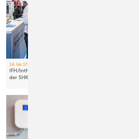
14. bis 17. April 2026, Nürnberg
IFH/Intherm: 400+ Aus­stel­ler zei­gen die Zu­kunft
der
SHK-Branche