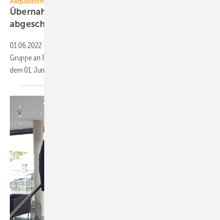
Akquisitionen
Übernahme von Kludi durch RAK Ceramics ist
abgeschlossen
01.06.2022
-
Die Aufsichtsbehörden haben dem Verkauf der Kludi
Gruppe an RAK Ceramics zugestimmt. Die Übernahme ist damit seit
dem 01. Juni 2022
wirksam.