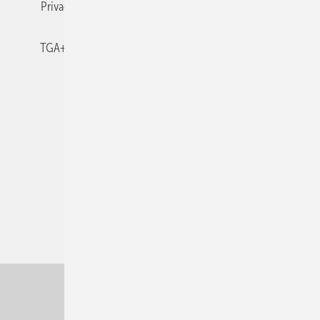
Privacy Manager
RSS-Feed
TGA+E abonnieren
TGA+E-WissensCheck
Veranstaltungen / Webinare
© 2026 TGA+E Fachplaner
Nach oben