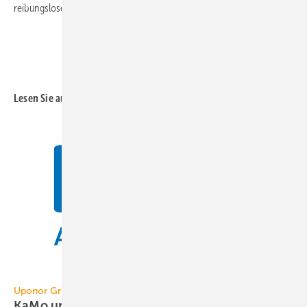
reibungslosen und nahtlosen Übergang zu ermöglichen.“ ■
Lesen Sie auch:
Uponor Kamo
Uponor Gruppe
KaMo und Delta Systemtechnik
verschmolzen