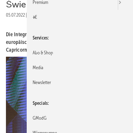
Świebodzice eingeweiht
Premium
05.07.2022
|
Druckvorschau
+E
Die Integration des polnischen Unternehmens ist Teil der
Services
europäischen Wachstumsstrategie von Uponor. So wird
Capricorn nach der Übernahme mit einbezogen.
Abo & Shop
Media
Newsletter
Specials
GModG
Wärmepumpe