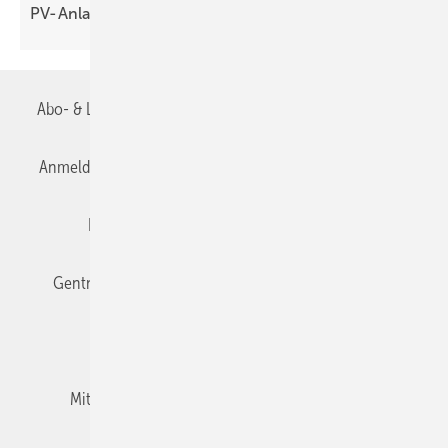
PV-Anlagen
Abo- & Leserservice
AGB
Alle Inhalte chronologisch
Anmelden
Anmeldung & Registrierung
Datenschutz
Editor's choice
E-Paper
Fachbeiträge
Gentner Verlag
Impressum
Karriere bei Gentner
Team
Mediaservice
Mitgliedschaften und Engagement
Newsletter