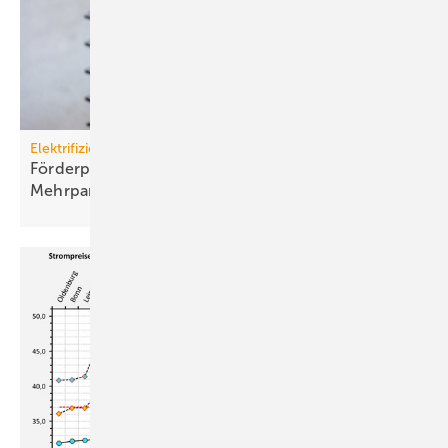
Elektrifizierung
Förderprogramm: Lade­infra­struk­tur an
Mehr­par­tei­en­häu­sern