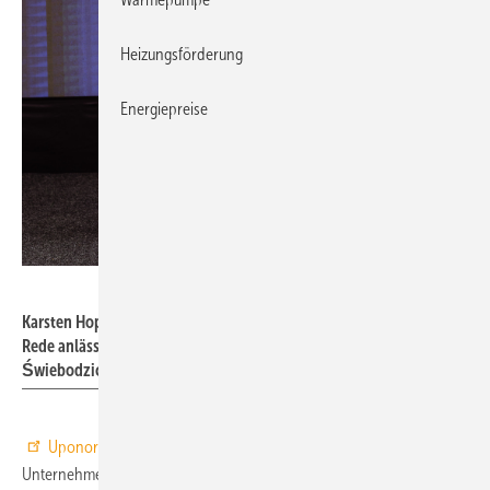
Heizungsförderung
Energiepreise
Uponor
Karsten Hoppe, President Building Solutions - Europe, bei seiner
Rede anlässlich der Einweihung des neuen Capricorn-Lagers in
Świebodzice.
Uponor
arbeitet weiter an der Integration des polnischen
Unternehmens
Capricorn S.A.
– ganz im Sinne seiner