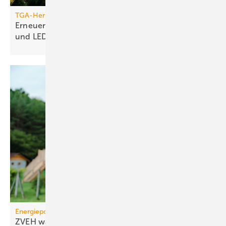
TGA-Hersteller
Erneuerung des Jumo-Turms: Neue Funktionen
und
LED-Technik
Energiepolitik
ZVEH warnt vor Markt­ein­bruch bei klei­nen