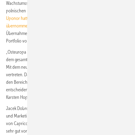
Wachstumsstrategie in Europa. Die Einweihung eines neuen Lagers im
polnischen Świebodzice Anfang Juni war ein nächster Schritt.
Uponor hatte das polnische Unternehmen im November 2021
übernommen
. Alle 400 ehemaligen Mitarbeitenden waren Teil der
Übernahme und werden weiterhin dort beschäftigt. Bis 2023 soll das
Portfolio von Capricorn Teil der Marke werden.
„Osteuropa und insbesondere Polen sind wichtige Märkte für uns, auf
dem gesamten europäischen Kontinent wachsen wir kontinuierlich.
Mit dem neuen Standort in Świebodzice sind wir vor Ort noch stärker
vertreten. Darüber hinaus trägt Capricorn mit seiner Kompetenz in
den Bereichen Fußbodenheizung und vorgefertigten Lösungen
entscheidend dazu bei, unsere Wachstumsziele zu erreichen“, so Dr.
Karsten Hoppe, President Building Solutions - Europe bei Uponor.
Jacek Dobrowolski, Vice President Building Solutions - Europe Sales
und Marketing für Osteuropa bei Uponor, fügt hinzu: „Die Integration
von Capricorn in die Uponor Familie verläuft nach Plan, wir kommen
sehr gut voran. Beide Teams arbeiten sehr gut zusammen, um einen