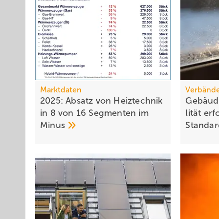
Marktdaten
Verbände
2025: Absatz von Heiztechnik
Gebäude
in 8 von 16 Segmenten im
li­tät er­
Minus
Stan­da