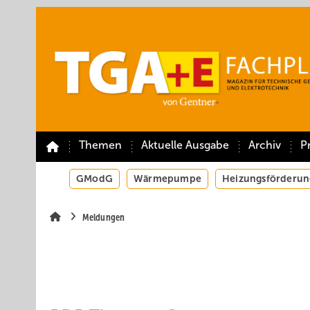
Springe
Springe
Springe
auf
auf
auf
Hauptinhalt
Hauptmenü
SiteSearch
Themen
Aktuelle Ausgabe
Archiv
P
GModG
Wärmepumpe
Heizungsförderun
Meldungen