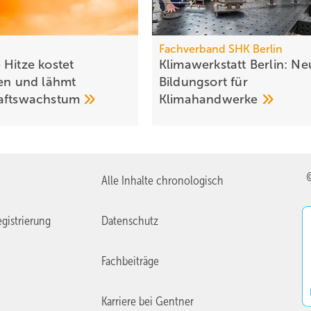
Fachverband SHK Berlin
 Hitze kostet
Klimawerkstatt Berlin: Ne
den und lähmt
Bil­dungs­ort für
hafts­wachs­tum
Klima­handwerke
Alle Inhalte chronologisch
gistrierung
Datenschutz
Fachbeiträge
Karriere bei Gentner