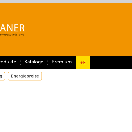
rodukte
Kataloge
Premium
+E
g
Energiepreise