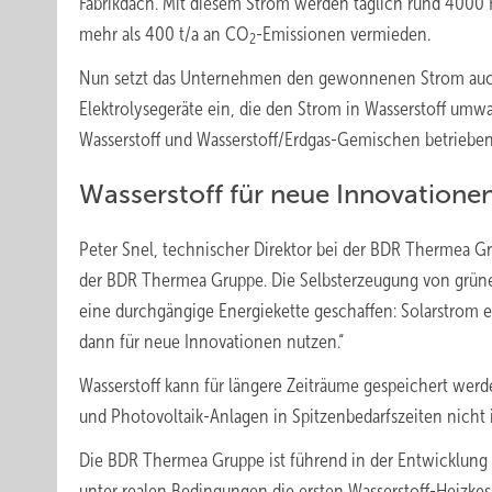
Fabrikdach. Mit diesem Strom werden täglich rund 4000 
mehr als 400 t/a an CO
-Emissionen vermieden.
2
Nun setzt das Unternehmen den gewonnenen Strom auch
Elektrolysegeräte ein, die den Strom in Wasserstoff umw
Wasserstoff und Wasserstoff/Erdgas-Gemischen betriebe
Wasserstoff für neue Innovatione
Peter Snel, technischer Direktor bei der BDR Thermea Gr
der BDR Thermea Gruppe. Die Selbsterzeugung von grünem 
eine durchgängige Energiekette geschaffen: Solarstrom 
dann für neue Innovationen nutzen.“
Wasserstoff kann für längere Zeiträume gespeichert wer
und Photovoltaik-Anlagen in Spitzenbedarfszeiten nicht 
Die BDR Thermea Gruppe ist führend in der Entwicklung 
unter realen Bedingungen die ersten Wasserstoff-Heizkes