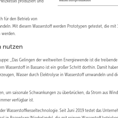
Wasserstoffproduktion
Heizkessel produziert und
 für den Betrieb von
andeln. Mit diesem Wasserstoff werden Prototypen getestet, die mit
n werden.
n nutzen
uppe: „Das Gelingen der weltweiten Energiewende ist die treibende 
Wasserstoff in Bassano ist ein großer Schritt dorthin. Damit habe
erzeugen, Wasser durch Elektrolyse in Wasserstoff umwandeln und d
den, um saisonale Schwankungen zu überbrücken, da Strom aus Wind
immer verfügbar ist.
der Wasserstoffkesseltechnologie. Seit Juni 2019 testet das Untern
sel in Rozenburg (Niederlande), die mit reinem Wasserstoff betriebe