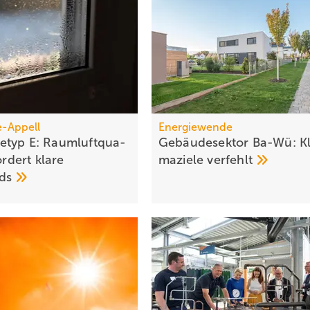
-Appell
Energiewende
typ E: Raum­luft­qua­
Gebäudesektor Ba-Wü: Kl
for­dert kla­re
ma­zie­le
ver­fehlt
rds