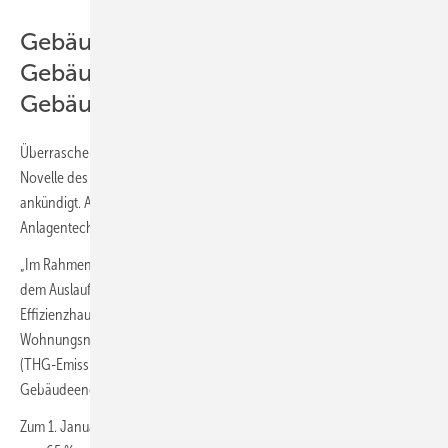
Gebäudestandards /
Gebäudeenergiegesetz /
Gebäudemodernisierung
Überraschend ist, dass der Koalitionsvertrag keine umfassende
Novelle des Gebäudeenergiegesetzes (GEG) mit Systemwechsel
ankündigt. Aber es gibt Ankündigungen zu Gebäudestandards und
Anlagentechnik:
„Im Rahmen des Klimaschutzsofortprogramms führen wir 2022 nach
dem Auslaufen der Neubauförderung für den KfW-
Effizienzhausstandard 55 (EH 55) ein Förderprogramm für den
Wohnungsneubau ein, das insbesondere die Treibhausgasemissionen
2
(THG-Emissionen) pro m
Wohnfläche fokussiert und ändern das
Gebäudeenergiegesetz (GEG) wie folgt:
Zum 1. Januar 2025 soll jede neu eingebaute Heizung auf der Basis