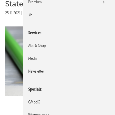
Statements
Premium
25.11.2021
|
Druckvorschau
+E
Services
Abo & Shop
Media
Newsletter
Specials
Ralf – stock.adobe.com
GModG
Wärmepumpe