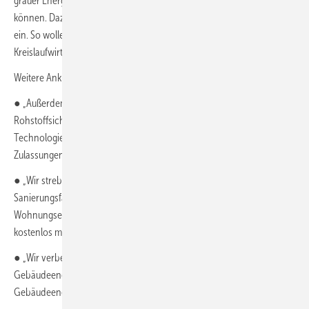
grauer Energie sowie die Lebenszykluskosten verstärkt betrachten zu
können. Dazu führen wir u. a. einen digitalen Gebäuderessourcenpass
ein. So wollen wir auch im Gebäudebereich zu einer
Kreislaufwirtschaft kommen.“
Weitere Ankündigungen:
● „Außerdem werden wir eine nationale Holzbau-, Leichtbau- und
Rohstoffsicherungsstrategie auflegen. Innovativen Materialien,
Technologien und Start-ups wollen wir den Markteintritt und
Zulassungen erleichtern.“
● „Wir streben eine breite, systematische Nutzung von
Sanierungsfahrplänen an und werden diese z. B. für
Wohnungseigentumsgemeinschaften und beim Kauf eines Gebäudes
kostenlos machen.“
● „Wir verbessern, vereinheitlichen und digitalisieren den
Gebäudeenergieausweis. Wir werden die Erstellung eines digitalen
Gebäudeenergiekatasters prüfen.“