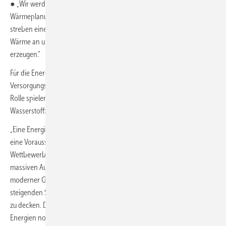
● „Wir werden uns für eine flächendeckende kommunale
Wärmeplanung und den Ausbau der Wärmenetze einsetzen. Wir
streben einen sehr hohen Anteil Erneuerbarer Energien bei der
Wärme an und wollen bis 2030 50 % der Wärme klimaneutral
erzeugen.“
Für die Energiewende insgesamt und für die Absicherung der
Versorgungssicherheit wird (Grüner) Wasserstoff eine sehr wichtige
Rolle spielen. So positioniert sich die Ampel-Koalition zu Erdgas und
Wasserstoff:
„Eine Energieinfrastruktur für erneuerbaren Strom und Wasserstoff ist
eine Voraussetzung für die europäische Handlungsfähigkeit und
Wettbewerbsfähigkeit im 21. Jahrhundert. […] Wir beschleunigen den
massiven Ausbau der Erneuerbare Energien und die Errichtung
moderner Gaskraftwerke, um den im Laufe der nächsten Jahre
steigenden Strom- und Energiebedarf zu wettbewerbsfähigen Preisen
zu decken. Die bis zur Versorgungssicherheit durch Erneuerbare
Energien notwendigen Gaskraftwerke müssen so gebaut werden,