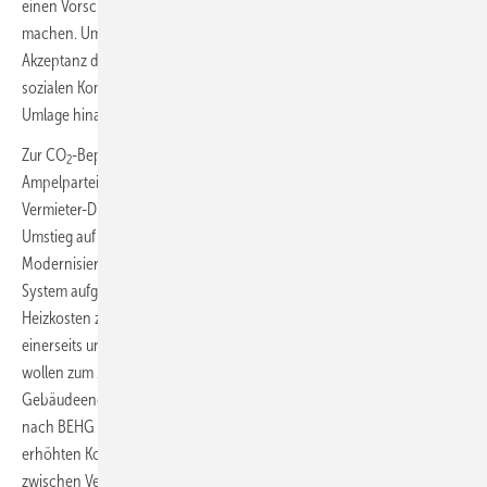
einen Vorschlag zur Ausgestaltung der Marktphase nach 2026
machen. Um einen künftigen Preisanstieg zu kompensieren und die
Akzeptanz des Marktsystems zu gewährleisten, werden wir einen
sozialen Kompensationsmechanismus über die Abschaffung der EEG-
Umlage hinaus entwickeln (Klimageld).“
Zur CO
-Bepreisung gibt es noch eine weitere Festlegung, um die die
2
Ampelparteien vermutlich lange gerungen haben: „Um das Mieter-
Vermieter-Dilemma zu überwinden, prüfen wir einen schnellen
Umstieg auf die Teilwarmmiete. Im Zuge dessen wird die
Modernisierungsumlage für energetische Maßnahmen in diesem
System aufgehen. Wir wollen eine faire Teilung des zusätzlich zu den
Heizkosten zu zahlenden CO
-Preises zwischen den Vermietern
2
einerseits und Mieterinnen und Mietern andererseits erreichen. Wir
wollen zum 1. Juni 2022 ein Stufenmodell nach
Gebäudeenergieklassen einführen, das die Umlage des CO
-Preises
2
nach BEHG regelt. Sollte dies zeitlich nicht gelingen, werden die
erhöhten Kosten durch den CO
-Preis ab dem 1. Juni 2022 hälftig
2
zwischen Vermieter und Mieterin bzw. Mieter geteilt.“