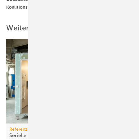
Koalitionsvertrag
SPD
Wasserstoff
Weitere Inhalte
Referenzprojekt Geberit
Serielle Badfertigung im Pful­len­dor­fer