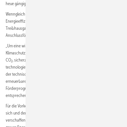
heue gängige Lösungen aussortieren.
Wenngleich für das GEG kein Systemwechsel angekündigt ist, bei der
Energieeffizienz-Förderung scheint die tatsächliche Einsparung von
Treibhausgasemissionen in den Fokus zu rücken. Analog zur EH-55-
Anschlussförderung wird angekündigt:
„Um eine wirtschaftlich effiziente, sozialverträgliche Umsetzung der
Klimaschutzziele, insbesondere orientiert an der eingesparten Tonne
CO
, sicherzustellen, setzen wir auf passgenaue und
2
technologieoffene Maßnahmen aus Optimierung der Gebäudehülle,
der technischen Anlagen zur Erzeugung und Versorgung mit
erneuerbarer Energie am Gebäude und Quartierslösungen. Die
Förderprogramme werden wir den Zielen und Bedarfen
entsprechend weiterentwickeln und umschichten.“
Für die Vorketten im Bau- und Modernisierungsprozess will die Ampel
sich und den Verantwortlichen immerhin einen Überblick
verschaffen. „Wir werden die Grundlagen schaffen, den Einsatz