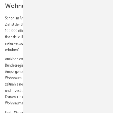
Wohnungsbau
Schon im Ampel-Sondierungspapier gab es diese Festlegung: „Unser
Ziel ist der Bau von 400.000 neuen Wohnungen pro Jahr, davon
100.000 öffentlich geförderte Wohnungen. Dafür werden wir die
finanzielle Unterstützung des Bundes für den sozialen Wohnungsbau
inklusive sozialer Eigenheimförderung fortführen und die Mittel
erhöhen.“
Ambitionierte Wohnungsbauziele hatten auch die vorherigen
Bundesregierungen, konnten sie jedoch nicht erfüllen. Zum Plan der
Ampel gehört dieser Punkt: „Wir werden ein ‚Bündnis bezahlbarer
Wohnraum‘ mit allen wichtigen Akteuren schließen. Wir werden
zeitnah eine neue Wohngemeinnützigkeit mit steuerlicher Förderung
und Investitionszulagen auf den Weg bringen und so eine neue
Dynamik in den Bau und die dauerhafte Sozialbindung bezahlbaren
Wohnraums erzeugen.“
Und: „Wir werden durch serielles Bauen, Digitalisierung,