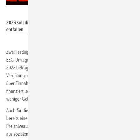
A_Bruno – stock.adobe.com
2023 soll die EEG-Umlage als Bestandteil des Strompreises
entfallen.
Zwei Festlegungen dazu gibt es bereits: Zum 1. Januar 2023 entfällt die
EEG-Umlage als bisheriger Bestandteil des Strompreises. Im Jahr
2022 beträgt sie 3,723 Ct/kWh (zzgl. MwSt.). Ab 2023 wird die EEG-
Vergütung allerdings neben einem Zuschuss aus dem Bundeshaushalt
über Einnahmen aus den Emissionshandelssystemen (BEHG und ETS)
finanziert, sodass dann im Energie- und Klimafonds (EKF) formal
weniger Geld für andere Maßnahmen zur Verfügung steht.
Auch für die
CO
-Bepreisung
von Kraft- und Brennstoffen gibt es
2
bereits eine mehrjährige Festlegung: „Angesichts des derzeitigen
Preisniveaus durch nicht CO
-Preis-getriebene Faktoren halten wir
2
aus sozialen Gründen am bisherigen BEHG-Preispfad fest. Wir werden