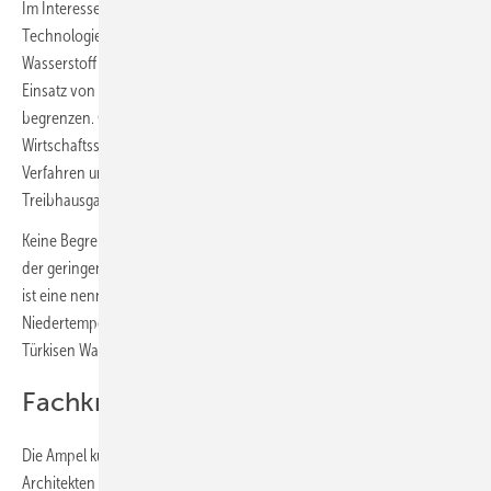
Im Interesse eines zügigen Markthochlaufs fördern wir zukunftsfähige
Technologien auch dann, wenn die Verfügbarkeit von grünem
Wasserstoff noch nicht ausreichend sichergestellt ist. Wir wollen den
Einsatz von Wasserstoff nicht auf bestimmte Anwendungsfelder
begrenzen. Grüner Wasserstoff sollte vorrangig in den
Wirtschaftssektoren genutzt werden, in denen es nicht möglich ist,
Verfahren und Prozesse durch eine direkte Elektrifizierung auf
Treibhausgasneutralität umzustellen.“
Keine Begrenzung, aber letztendlich doch eine Festlegung: Aufgrund
der geringen Verfügbarkeit, der hohen Kosten und anderer Optionen,
ist eine nennenswerte Nutzung von Wasserstoff zur Erzeugung von
Niedertemperaturwärme im Gebäudesektor auch mit der für Blauen /
Türkisen Wasserstoff geöffneten Tür nicht abzusehen.
Fachkräfte / HOAI
Die Ampel kündigt außerdem an: „Wir wollen die Honorarordnung für
Architekten (HOAI) reformieren und die Leistungsbilder anpassen.“