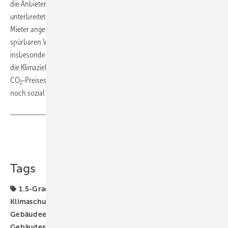
die Anbieter von zwei Dritteln der Mietwohnungen – keine Angebote
unterbreitet, sondern nur dem Parteiproporz geschuldete Politik für
Mieter angeht, wird scheitern.“ Der Koalitionsvertrag bringe keine
spürbaren Verbesserungen für das Wohnen in Deutschland. Dies gelte
insbesondere für die Energiewende im Gebäudebestand. „So werden
die Klimaziele unmöglich erreicht.“ Auch die geplante Aufteilung des
CO
-Preises ohne Rückerstattung sei weder klimapolitisch sinnvoll
2
noch sozial gerecht. ■
Teilen
Link kopieren
Tags
1.5-Grad-Ziel
Ampel-Koalition
BEHG
Bundes-
Klimaschutzgesetz
Deneff
Gebäudebestand
Gebäudeenergiegesetz
Gebäudemodernisierung
Gebäudesektor
Gebäudestandard
H2-ready