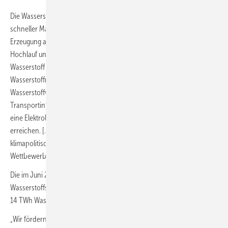
Die Wasserstoffstrategie wird 2022 fortgeschrieben. Ziel ist ein
schneller Markthochlauf. Erste Priorität hat die einheimische
Erzeugung auf Basis Erneuerbarer Energien. Für einen schnellen
Hochlauf und bis zu einer günstigen Versorgung mit grünem
Wasserstoff setzen wir auf eine technologieoffene Ausgestaltung der
Wasserstoffregulatorik. Wir wollen den Aufbau einer leistungsfähigen
Wasserstoffwirtschaft und die dafür notwendige Import- und
Transportinfrastruktur möglichst schnell vorantreiben. Wir wollen
eine Elektrolysekapazität von rund 10 Gigawatt im Jahr 2030
erreichen. […] Beim Import von Wasserstoff werden wir die
klimapolitischen Auswirkungen beachten und faire
Wettbewerbsbedingungen für unsere Wirtschaft sicherstellen.“
Die im Juni 2020 von der Bundesregierung vorgelegte Nationale
Wasserstoffstrategie sieht eine Elektrolysekapazität von 5 GW (für
14 TWh Wasserstoff) bis 2030 vor.
„Wir fördern in Deutschland die Produktion von grünem Wasserstoff.