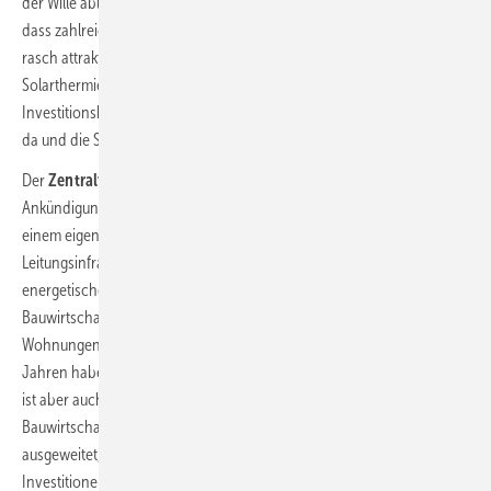
der Wille ablesbar, Solarenergie endlich zu entfesseln. Wir hoffen,
dass zahlreiche Marktbarrieren jetzt tatsächlich schnell beseitigt und
rasch attraktive Investitionsbedingungen für Photovoltaik,
Solarthermie und Speichertechnologien geschaffen werden. Die
Investitionsbereitschaft in der Bevölkerung und bei Unternehmern ist
da und die Solarwirtschaft steht in den Startlöchern.“
Der
Zentralverband Deutsches Baugewerbe
: „Wir begrüßen die
Ankündigung der Ampelkoalition, die Bedeutung des Bauens mit
einem eigenständigen Ministerium hervorzuheben. Denn egal ob
Leitungsinfrastruktur, der Ausbau der Windenergie oder die
energetische Gebäudesanierung – bei der Klimawende ist die
Bauwirtschaft mit ihrem Knowhow gefragt. Das Ziel, 400.000
Wohnungen jährlich zu bauen, ist ambitioniert; denn in vergangenen
Jahren haben wir rund 300.000 Wohnungen jährlich gebaut. Richtig
ist aber auch, dass gegen Wohnungsnot nur neu Bauen hilft. Die
Bauwirtschaft hat ihre Kapazitäten in der Vergangenheit deutlich
ausgeweitet, sie wird das im Vertrauen auf die anstehenden
Investitionen auch weiterhin tun. Dass die Koalition die lineare Afa