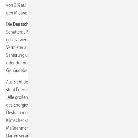
von 2 % auf 3 % erhöht, ist lange überfällig und wird Investitionen in
den Mietwohnungsbau anregen.“
Die
Deutsche Umwelthilfe
sieht im Gebäudebereich Licht und
Schatten: „Positiv zu bewerten ist, dass neue Effizienzstandards
gesetzt werden und der CO
-Preis beim Heizen auf Mieter und
2
Vermieter aufgeteilt wird. Viele weitere Ausführungen vor allem zu
Sanierung und Dämmung bleiben aber zu vage. Die neue Ministerin
oder der neue Minister wird hier sofort nachbessern müssen, um den
Gebäudebereich endlich wirklich auf den Paris-Pfad zu bringen.“
Aus Sicht der
Deutschen Unternehmensinitiative Energieeffizienz
steht Energieeffizienz im Zentrum der kommenden Legislaturperiode.
„Alle großen Energiewende-Studien setzen auf eine deutliche Senkung
des Energieverbrauchs. Das passiere jedoch nicht von Geisterhand.
Deshalb müssen in den angekündigten Sofortprogrammen,
Klimachecks und Plattformen unweigerlich umfassende Ziele und
Maßnahmen zur Steigerung der Energieeffizienz festgelegt werden.
Darum sei auch die versprochene Unterstützung des Fit for 55 Pakets