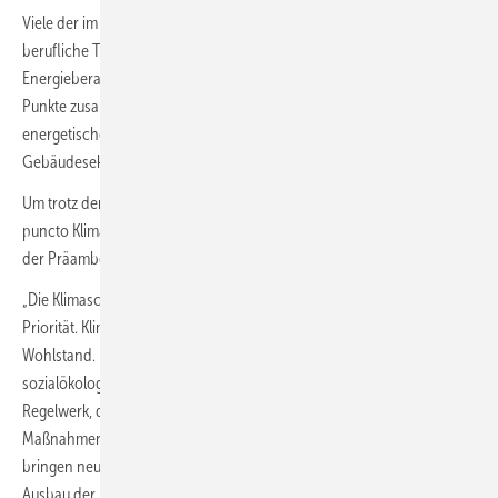
Viele der im Koalitionsvertrag genannten Vorhaben sind für die
berufliche Tätigkeit von TGA-Planern, SHK-Betrieben und
Energieberater relevant. Nachstehend haben wir die wichtigsten
Punkte zusammengestellt, die sich auf die Hochbautätigkeit, die
energetische Gebäudemodernisierung, die Wärmewende und
Gebäudesektor-relevanten Energieträger auswirken.
Um trotz der kurzen Ausschnitte ein Gefühl für das Gesamtwerk in
puncto Klimaschutz zu bekommen, eignet sich dieser Abschnitt aus
der Präambel:
„Die Klimaschutzziele von Paris zu erreichen, hat für uns oberste
Priorität. Klimaschutz sichert Freiheit, Gerechtigkeit und nachhaltigen
Wohlstand. Es gilt, die soziale Marktwirtschaft als eine
sozialökologische Marktwirtschaft neu zu begründen. Wir schaffen ein
Regelwerk, das den Weg frei macht für Innovationen und
Maßnahmen, um Deutschland auf den 1,5-Grad-Pfad zu bringen. Wir
bringen neues Tempo in die Energiewende, indem wir Hürden für den
Ausbau der Erneuerbaren Energien aus dem Weg räumen. Schritt für