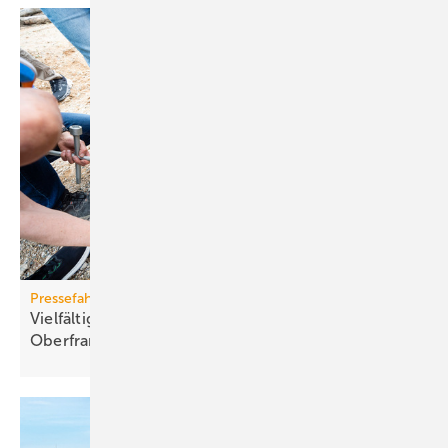
Pressefahrt des BWP
Vielfältiger Einsatz von Wärmepumpen in
Oberfranken