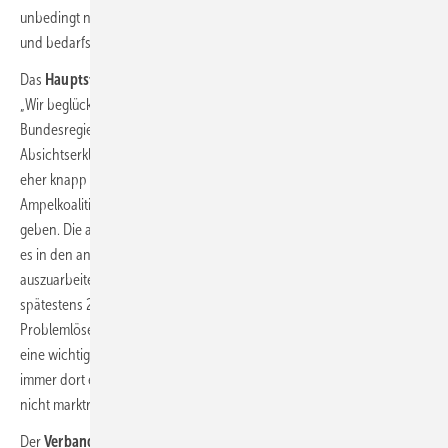
unbedingt notwendig.“ Im Gebäudesektor sei die Weiterentwicklung
und bedarfsgerechte Ausstattung der Förderung zu begrüßen.
Das
Hauptstadtbüro Bioenergie
im Namen der Bioenergiebranche:
„Wir beglückwünschen die Koalitionäre der zukünftigen
Bundesregierung für ihre sicherlich unter großer Anstrengung erstellte
Absichtserklärung für die Politik der nächsten vier Jahre. Wenngleich
eher knapp gehalten, begrüßen wir die explizite Ankündigung der
Ampelkoalition, der Bioenergie in Deutschland eine neue Zukunft zu
geben. Die angestrebte Biomassestrategie ist längst überfällig. Nun gilt
es in den anstehenden Gesetzgebungsprozessen die Details
auszuarbeiten, um das wichtige Ziel der Treibhausgasneutralität bis
spätestens 2045 zu erreichen. Dabei muss nachhaltige Bioenergie als
Problemlöser bei der Reduktion von Emissionen in allen Sektoren
eine wichtige Rolle spielen. Innovativ wie sie ist, kann und sollte sie
immer dort eingesetzt werden, wo andere Lösungen derzeit noch
nicht marktreif oder auch langfristig nicht zu erwarten sind.“
Der
Verband der Elektro- und Digitalindustrie
(ZVEI): „Es richtig,