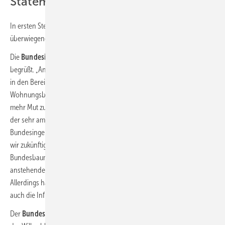
Statements aus der Branche
In ersten Stellungnahmen wurde der vorgelegte Koalitionsvertrag
überwiegend positiv kommentiert:
Die
Bundesingenieurkammer
hat weite Teile des Koalitionsvertrags
begrüßt. „Angesichts der bevorstehenden großen Herausforderungen
in den Bereichen Klimawandel, Energiewende, Digitalisierung,
Wohnungsbau, Stadtentwicklung und Infrastruktur wäre jedoch noch
mehr Mut zur Neugestaltung wünschenswert gewesen. Das Erreichen
der sehr ambitionierten Ziele für die CO
-Reduktion unterstützt die
2
Bundesingenieurkammer aber vollumfänglich. Es freut uns sehr, dass
wir zukünftig – wie von uns gefordert – wieder ein eigenes
Bundesbauministerium haben. Wir hoffen, dass damit dringend
anstehende Maßnahmen gebündelt und zügig angegangen werden.
Allerdings hätten wir uns genau aus diesem Grund gewünscht, künftig
auch die Infrastruktur unter diesem Dach zu finden.“
Der
Bundesverband Solarwirtschaft:
„Aus dem Koalitionsvertrag ist