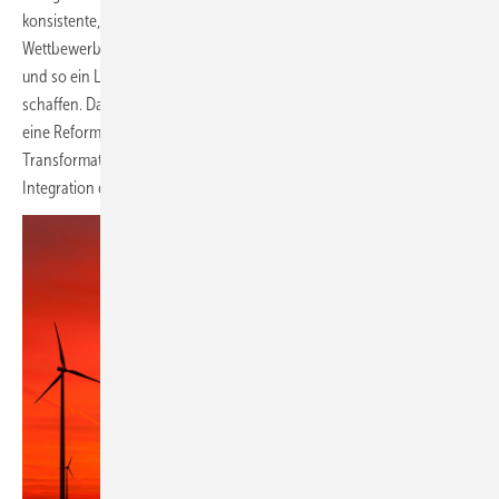
konsistente, transparente und möglichst verzerrungsfreie
Wettbewerbsbedingungen abzielen, Sektorenkopplung ermöglichen
und so ein Level-Playing-Field für alle Energieträger und Sektoren
schaffen. Dabei spielt der CO
-Preis eine zentrale Rolle. Wir treiben
2
eine Reform der Netzentgelte voran, die die Transparenz stärkt, die
Transformation zur Klimaneutralität fördert und die Kosten der
Integration der Erneuerbaren Energien fair verteilt.“