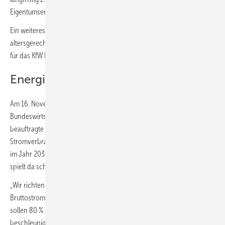
Eigentumserwerb unterstützen.“
Ein weiteres Versprechen: „Wir werden unseren Einsatz für
altersgerechtes Wohnen und Barriereabbau verstärken und die Mittel
für das KfW Programm auskömmlich aufstocken.“
Energieträger
Am 16. November 2021 hat der geschäftsführende
Bundeswirtschaftsminister Peter Altmaier eine von seinem Haus
beauftragte ausführliche Analyse zur Entwicklung des
Stromverbrauchs bis 2030 vorgelegt, die den Bruttostromverbrauch
im Jahr 2030 auf 658 TWh abschätzt. Der Ampel-Koalitionsvertrag
spielt da schon fast in einer anderen Liga:
„Wir richten unser Erneuerbaren-Ziel auf einen höheren
Bruttostrombedarf von 680 – 750 TWh im Jahr 2030 aus. Davon
sollen 80 % aus Erneuerbaren Energien stammen. Entsprechend
beschleunigen wir den Netzausbau. Die jährlichen