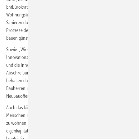
Entbürokratisierung und Standardisierung die Kosten für den
Wohnungsbau senken. Wir wollen modulares und serielles Bauen und
Sanieren durch Typengenehmigungen beschleunigen. Wir wollen die
Prozesse der Normung und Standardisierung so anpassen, dass
Bauen günstiger wird.“
Sowie: „Wir werden mit der Wohnungswirtschaft die begonnene
Innovationspartnerschaft wieder aufgreifen und den Quartiersansatz
und die Innovationsklausel fortschreiben. Wir heben die lineare
Abschreibung für den Neubau von Wohnungen von 2 auf 3 % an und
behalten dabei die unterschiedlichen Effekte auf die verschiedenen
Bauherren im Blick. So starten wir die klimagerechte
Neubauoffensive.“
Auch das könnte zum Wohnungsbau beitragen: „Wir wollen mehr
Menschen in Deutschland ermöglichen, im selbstgenutzten Eigentum
zu wohnen. Die Hürden beim Eigentumserwerb wollen wir durch
eigenkapitalersetzende Darlehen senken und Schwellenhaushalte
langfristig z. B. mit Tilgungszuschüssen und Zinsverbilligungen beim