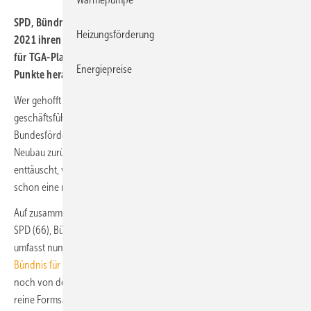
SPD, Bündnis 90 / Die Grünen und FDP haben am 24. November
Heizungsförderung
2021 ihren Ampel-Koalitionsvertrag präsentiert. Wir haben die
für TGA-Planer, SHK-Betriebe und Energieberater wichtigen
Energiepreise
Punkte herausgelesen.
Wer gehofft hat, dass die Ampel-Koalition das noch von der
geschäftsführenden Bundesregierung angekündigte Ende der
Bundesförderung für effiziente Gebäude für den KfW-55-Standard im
Neubau zurückpfeift, wird in diesem Punkt vom Koalitionsvertrag
enttäuscht, vielmehr wird das jähe Ende indirekt bestätigt – aber auch
schon eine neue Förderung angekündigt …
Auf zusammen 406 Seiten kamen die offiziellen Wahlprogramme von
SPD (66), Bündnis 90 / Die Grünen (272) und FDP (68). 178 Seiten
umfasst nun ihr Koalitionsvertrag
Mehr Fortschritt wagen.
Bündnis für Freiheit, Gerechtigkeit und Nachhaltigkeit
. Er muss zwar
noch von den Parteigremien abgesegnet werden, das gilt aber als
reine Formsache.