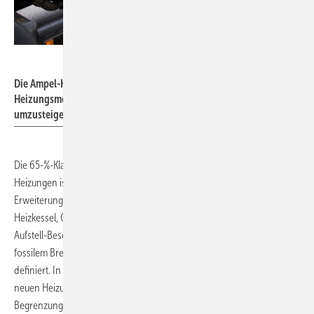
VRD – stock.adobe.com
Die Ampel-Koalition erhöht den Druck, bei der
Heizungsmodernisierung von fossilen auf erneuerbare Energien
umzusteigen.
Die 65-%-Klausel für erneuerbare Energien neu eingebauter
Heizungen ist nicht eindeutig, vermutlich ist ein Vorziehen mit
Erweiterung und Verschärfung von § 72 GEG „Betriebsverbot für
Heizkessel, Ölheizungen“ angedacht. Aktuell sind hier Einbau- und
Aufstell-Beschränkungen für Heizkessel, die mit Heizöl oder mit festem
fossilem Brennstoff beschickt werden, ab dem 1. Januar 2026
definiert. In § 72 Abs. 5 GEG bezeichnet jedenfalls der „Einbau einer
neuen Heizung“ die Heizungserneuerung. In jedem Fall dürfte die
Begrenzung auf mindestens 65 % erneuerbare Energie zahlreiche