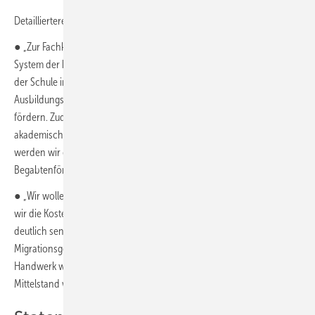
Detailliertere Planungen gibt es für das Handwerk:
● „Zur Fachkräftesicherung im Handwerk werden wir das Duale
System der beruflichen Ausbildung stärken und den Übergang von
der Schule in die berufliche Bildung verbessern und im Rahmen eines
Ausbildungspakts Ausbildungsbotschafterinnen und -botschafter
fördern. Zudem wollen wir die Durchlässigkeit von beruflicher und
akademischer Bildung verbessern. Die Ausbildung im Handwerk
werden wir gezielt fördern. Zusätzlich wollen wir eine
Begabtenförderung in der beruflichen Bildung einführen.“
● „Wir wollen den Zugang zur Meisterausbildung erleichtern, indem
wir die Kosten von Meisterkursen und -briefen für die Teilnehmer
deutlich senken. Im Ausbildungsmarkt wollen wir Menschen mit
Migrationsgeschichte mit einer Förderinitiative stärken. Frauen im
Handwerk werden wir stärken. Die Tarifbindung im Handwerk und
Mittelstand wollen wir stärken.“