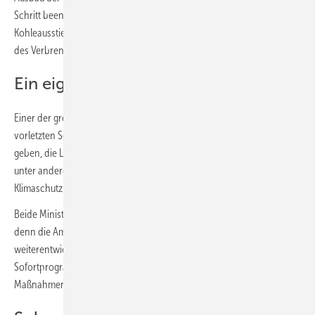
Schritt beenden wir das fossile Zeitalter, auch, indem wir den
Kohleausstieg idealerweise auf 2030 vorziehen und die Technologie
des Verbrennungsmotors hinter uns lassen.“
Ein eigenständiges Bauministerium…
Einer der größten Wünsche der Baubranche erfüllt sich erst auf der
vorletzten Seite: es wird ein eigenständiges Ministerium für Bauen
geben, die Leitung fällt der SPD zu. Bündnis 90 / Die Grünen stellen
unter anderem die Leitung des Ministeriums für Wirtschaft und
Klimaschutz.
Beide Ministerien werden gleich zum Start eng zusammenarbeiten,
denn die Ampel will das Bundes-Klimaschutzgesetz konsequent
weiterentwickeln und noch im Jahr 2022 ein Klimaschutz-
Sofortprogramm mit allen notwendigen Gesetzen, Verordnungen und
Maßnahmen auf den Weg bringen und abschließen.