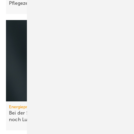
Pfle­ge­zen­trum
Energiepreise
Bei der Strompreissenkung für Wärmepumpen ist
noch
Luft