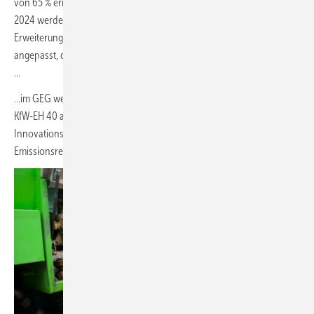
von 65 % erneuerbarer Energien betrieben werden; zum 1. Januar
2024 werden für wesentliche Ausbauten, Umbauten und
Erweiterungen von Bestandsgebäuden im GEG die Standards so
angepasst, dass die auszutauschenden Teile dem EH 70 entsprechen;
…
…im GEG werden die Neubau-Standards zum 1. Januar 2025 an den
KfW-EH 40 angeglichen. Daneben können im Rahmen der
Innovationsklausel gleichwertige, dem Ziel der THG-
Emissionsreduzierung folgende Maßnahmen eingesetzt werden.“