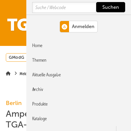
Springe
Springe
Springe
Search
auf
auf
auf
Hauptinhalt
Hauptmenü
SiteSearch
MENÜ
Home
GModG
Wärmepumpe
Heizungsförderung
Energ
Themen
Meldungen
Aktuelle Ausgabe
Archiv
Berlin
Produkte
Ampel-Koalitionsvertrag:
Kataloge
TGA-Themen und