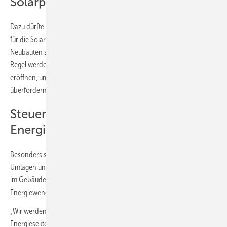
Solarpflicht
Dazu dürfte auch gehören, dass künftig alle geeigneten Dachflächen
für die Solarenergie genutzt werden sollen. „Bei gewerblichen
Neubauten soll dies verpflichtend, bei privaten Neubauten soll es die
Regel werden. Bürokratische Hürden werden wir abbauen und Wege
eröffnen, um private Bauherren finanziell und administrativ nicht zu
überfordern.“
Steuern, Umlagen und Abgaben für
Energieträger
Besonders spannend dürfte das Vorhaben werden, die Steuern,
Umlagen und Abgaben für Energieträger zukunftstauglich zu machen,
im Gebäudesektor haben die aktuellen Rahmenbedingungen die
Energiewende deutlich eingebremst:
„Wir werden die staatlich induzierten Preisbestandteile im
Energiesektor grundlegend reformieren und dabei auf systematische,