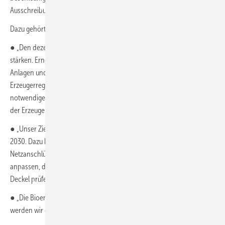
Ausschreibungsmengen passen wir dynamisch an.“
Dazu gehört auch:
● „Den dezentralen Ausbau der Erneuerbaren Energien wollen wir
stärken. Erneuerbarer Strom, insbesondere aus ausgeförderten
Anlagen und Anlagen außerhalb der EEG-Förderung soll stärker in der
Erzeugerregion genutzt werden können. Dafür werden wir alle
notwendigen Regelungen überprüfen. Grün erzeugter Strom muss in
der Erzeugerregion auch als grüner Strom genutzt werden dürfen.“
● „Unser Ziel für den Ausbau der Photovoltaik sind ca. 200 GW bis
2030. Dazu beseitigen wir alle Hemmnisse, u. a. werden wir
Netzanschlüsse und die Zertifizierung beschleunigen, Vergütungssätze
anpassen, die Ausschreibungspflicht für große Dachanlagen und die
Deckel prüfen.“
● „Die Bioenergie in Deutschland soll eine neue Zukunft haben. Dazu
werden wir eine nachhaltige Biomasse-Strategie erarbeiten.“