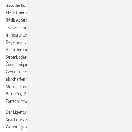
dass die Koalition im Kern ihrer Klimaschutzprogrammatik auf die
Elektrifizierung und Digitalisierung und ein massiv ausgebautes,
flexibles Stromsystem setzt. Der Ausbaupfad der Erneuerbaren muss
jetzt wie angekündigt tatsächlich in eine Schnellstraße verwandelt, die
Infrastruktur modernisiert und die Stromnetze digitalisiert werden.
Regenerativ erzeugter Strom braucht Netze, an die künftig andere
Anforderungen gestellt werden, schon um den steigenden
Strombedarf decken zu können. Es ist gut, dass die Planungs- und
Genehmigungsverfahren dafür massiv ausgebaut werden sollen.
Genauso richtig ist es, dass die Koalition endlich die EEG-Umlage
abschaffen will. Investitionen in die Elektrifizierung der Industrie,
Mobilität und Gebäude wird damit auch wirtschaftlich attraktiver.
Beim CO
-Preis dürfte die neue Koalition – in ihren Worten – „mehr
2
Fortschritt wagen“.
Der Eigentümerverband
Haus & Grund Deutschland
findet im
Koalitionsvertrag allerdings kein Aufbruchssignal in der
Wohnungspolitik: „Wer den vermietenden Privatpersonen – das sind