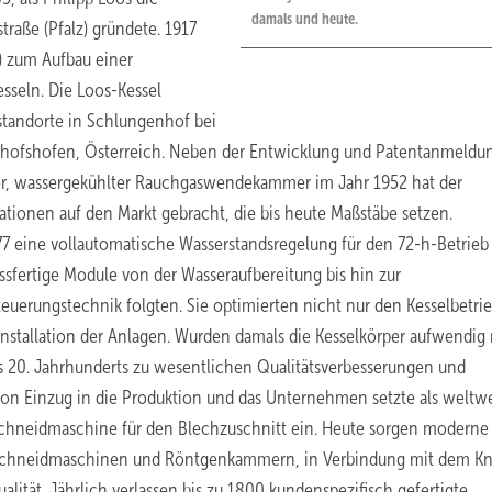
damals und heute.
raße (Pfalz) gründete. 1917
) zum Aufbau einer
sseln. Die Loos-Kessel
standorte in Schlungenhof bei
schofshofen, Österreich. Neben der Entwicklung und Patentanmeldu
er, wassergekühlter Rauchgaswendekammer im Jahr 1952 hat der
ationen auf den Markt gebracht, die bis heute Maßstäbe setzen.
7 eine vollautomatische Wasserstandsregelung für den 72-h-Betrie
ssfertige Module von der Wasseraufbereitung bis hin zur
rungstechnik folgten. Sie optimierten nicht nur den Kesselbetrie
nstallation der Anlagen. Wurden damals die Kesselkörper aufwendig 
 20. Jahrhunderts zu wesentlichen Qualitätsverbesserungen und
ion Einzug in die Produktion und das Unternehmen setzte als weltwe
nschneidmaschine für den Blechzuschnitt ein. Heute sorgen moderne
erschneidmaschinen und Röntgenkammern, in Verbindung mit dem K
alität. Jährlich verlassen bis zu 1800 kundenspezifisch gefertigte