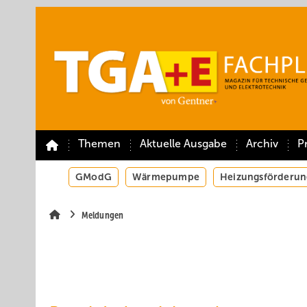
Springe
Springe
Springe
auf
auf
auf
Hauptinhalt
Hauptmenü
SiteSearch
Themen
Aktuelle Ausgabe
Archiv
P
GModG
Wärmepumpe
Heizungsförderun
Meldungen