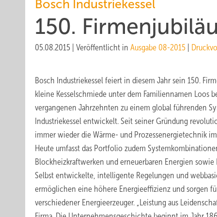
Bosch Industriekessel
150. Firmenjubil
05.08.2015
|
Veröffentlicht in
Ausgabe 08-2015
|
Druckvo
Bosch Industriekessel feiert in diesem Jahr sein 150. Fir
kleine Kesselschmiede unter dem Familiennamen Loos be
vergangenen Jahrzehnten zu einem global führenden Sys
Industriekessel entwickelt. Seit seiner Gründung revolu
immer wieder die Wärme- und Prozessenergietechnik im 
Heute umfasst das Portfolio zudem Systemkombinatione
Blockheizkraftwerken und erneuerbaren Energien sowie 
Selbst entwickelte, intelligente Regelungen und webba
ermöglichen eine höhere Energieeffizienz und sorgen f
verschiedener Energieerzeuger. „Leistung aus Leidenschaft
Firma. Die Unternehmensgeschichte beginnt im Jahr 1865