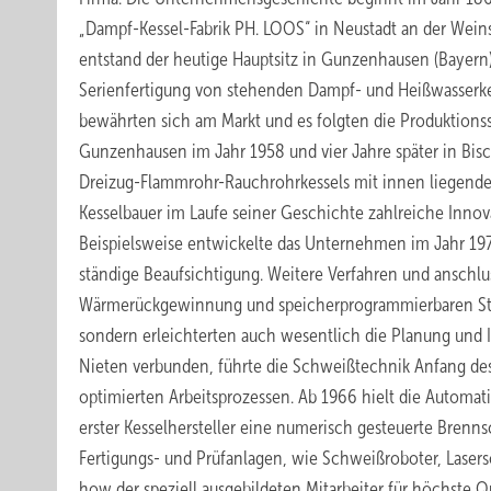
„Dampf-Kessel-Fabrik PH. LOOS“ in Neustadt an der Weinst
entstand der heutige Hauptsitz in Gunzenhausen (Bayern
Serienfertigung von stehenden Dampf- und Heißwasserke
bewährten sich am Markt und es folgten die Produktions
Gunzenhausen im Jahr 1958 und vier Jahre später in Bi
Dreizug-Flammrohr-Rauchrohrkessels mit innen liegend
Kesselbauer im Laufe seiner Geschichte zahlreiche Innov
Beispielsweise entwickelte das Unternehmen im Jahr 197
ständige Beaufsichtigung. Weitere Verfahren und anschlu
Wärmerückgewinnung und speicherprogrammierbaren Steue
sondern erleichterten auch wesentlich die Planung und I
Nieten verbunden, führte die Schweißtechnik Anfang des
optimierten Arbeitsprozessen. Ab 1966 hielt die Automat
erster Kesselhersteller eine numerisch gesteuerte Bren
Fertigungs- und Prüfanlagen, wie Schweißroboter, Las
how der speziell ausgebildeten Mitarbeiter für höchste Qu