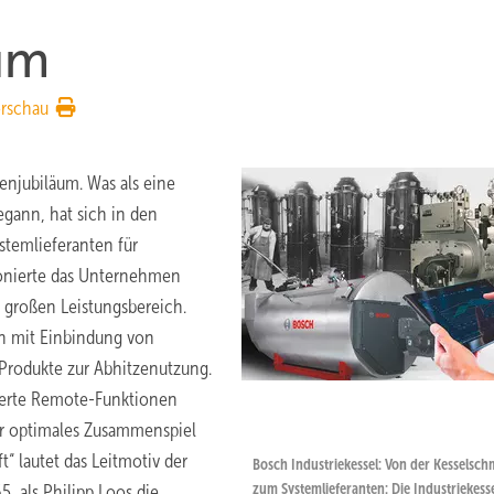
äum
rschau
menjubiläum. Was als eine
gann, hat sich in den
temlieferanten für
tionierte das Unternehmen
großen Leistungsbereich.
n mit Einbindung von
Produkte zur Abhitzenutzung.
sierte Remote-Funktionen
ür optimales Zusammenspiel
“ lautet das Leitmotiv der
Bosch Industriekessel: Von der Kesselsch
zum Systemlieferanten: Die Industriekess
, als Philipp Loos die