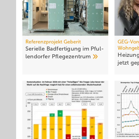
Referenzprojekt Geberit
GEG-Vorg
Wohnge
Serielle Badfertigung im Pful­
Heizun
len­dor­fer
Pfle­ge­zen­trum
jetzt ge