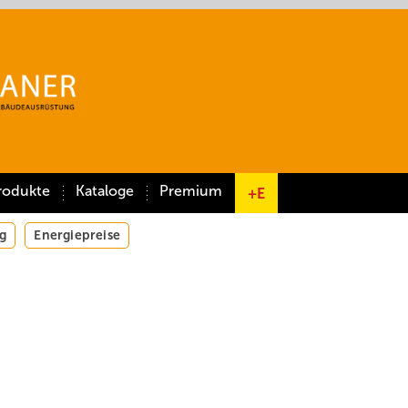
rodukte
Kataloge
Premium
+E
g
Energiepreise