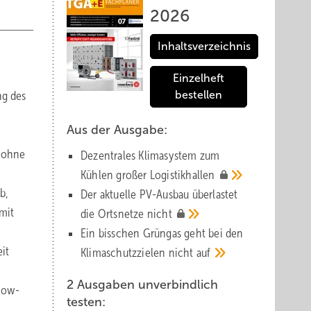
2026
Inhaltsverzeichnis
Einzelheft
ng des
bestellen
Aus der Ausgabe:
b ohne
Dezentrales Klimasystem zum
Kühlen großer
Logistik­hallen
b,
Der aktuelle PV-Ausbau über­lastet
mit
die Orts­netze
nicht
Ein bisschen Grüngas geht bei den
it
Klima­schutz­zielen nicht
auf
2 Ausgaben unverbindlich
now-
testen: