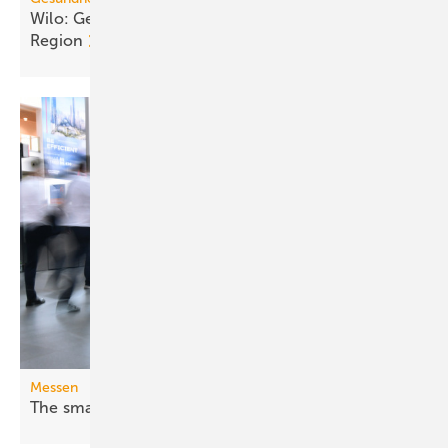
Wilo: Ge­sund­heits­zen­trum für Be­leg­schaft und
Re­gi­on
Messen
The smarter E Europe 2026: Fossil war
gestern