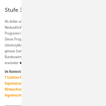
Stufe 3 ab Januar 2023
Als dritter und finaler Schritt der Neuausrichtung der
Neubauförderung ist ab Januar 2023 ein neues umfassendes
Programm mit dem Titel „Klimafreundliches Bauen“ vorgesehen.
Dieses Programm wird insbesondere die Treibhausgas-Emissionen im
Lebenszyklus der Gebäude noch stärker in den Fokus stellen. Die
genaue Justierung des Programmes wird allerdings zurzeit noch vom
Bundeswirtschaftsministerium und Bundesbauministerium
erarbeitet. ■
Im Kontext:
7 Schritte für die Elektrifizierung im Heizungskeller
Expertenrat bestätigt Zielverfehlung im Gebäudesektor
Klimaschutz im Gebäudesektor: Klage gegen Bauministerium
Ingenieurmangel in Planungsbüros verschärft sich deutlich