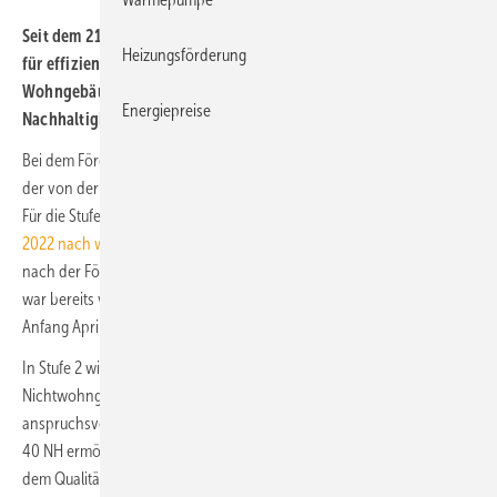
Seit dem 21. April 2022 kann über die KfW eine Bundesförderung
Heizungsförderung
für effiziente Gebäude (BEG) im Programm „Effizienzhaus (EH,
Wohngebäude) / Effizienzgebäude (EG, Nichtwohngebäude) 40-
Energiepreise
Nachhaltigkeit (EH/EG 40 NH)“ beantragt werden.
Bei dem Förderprogramm EH/EG 40 NH handelt es sich um die Stufe 2
der von der Bundesregierung neu ausgerichteten Neubauförderung.
Für die Stufe 1 war das auf 1 Mrd. Euro begrenzte
Budget am 20. April
2022 nach wenigen Stunden ausgeschöpft
. Ein nahtloser Übergang
nach der Fördermittelvergabe im Windhundprinzip über die Stufe 1
war bereits vom Bundesministerium für Wirtschaft und Klimaschutz
Anfang April 2022 angekündigt worden.
In Stufe 2 wird die Neubauförderung für Wohngebäude und
Nichtwohngebäude im Programm EH/EG 40 NH mit
anspruchsvolleren Anforderungen fortgeführt: Das Programm EH/EG
40 NH ermöglicht eine Neubauförderung nur noch in Kombination mit
dem Qualitätssiegel Nachhaltiges Gebäude (QNG), das im