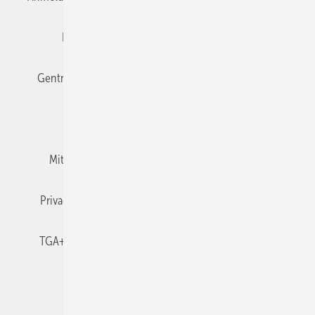
Editor's choice
E-Paper
Fachbeiträge
Gentner Verlag
Impressum
Karriere bei Gentner
Team
Mediaservice
Mitgliedschaften und Engagement
Newsletter
Privacy Manager
RSS-Feed
TGA+E abonnieren
TGA+E-WissensCheck
Veranstaltungen / Webinare
© 2026 TGA+E Fachplaner