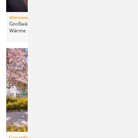
Wärmenetz
Großwärmepumpen: Weg­be­rei­ter für fossil­freie
Wär­me
Gesundheitsvorsorge