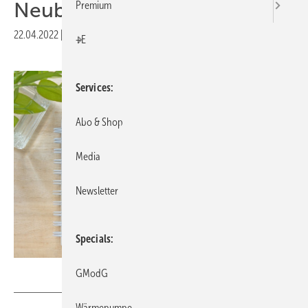
Neubauförderung gestartet
Premium
22.04.2022
|
Druckvorschau
+E
Services
Abo & Shop
Media
Newsletter
Specials
tamayura39 – stock.adobe.com
GModG
Wärmepumpe