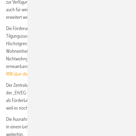
zur Verfügung gestellt werden, sodass dann das Förderprogramm
auch für weitere Typen von Nichtwohngebäuden schrittweise
erweitert werden kann.
Die Förderung erfolgt als zinsgünstiger Kredit mit einem
Tilgungszuschuss in Höhe von 12,5 % der förderfähigen Kosten. Die
Höchstgrenze der förderfähigen Kosten beträgt 150 000 Euro pro
Wohneinheit bei Wohngebäuden und 30 Mio. Euro bei
Nichtwohngebäuden. Es werden nur noch Wärmeerzeuger auf Basis
erneuerbarer Energien gefördert. Die Beantragung erfolgt
bei der
KfW über die etablierten Programmstrukturen der BEG
.
Der Zentralverband Deutsches Baugewerbe (ZDB) befürchtet, dass bei
der „EH/EG 40 NH“-Förderung das Qualitätssiegel Nachhaltiges Bauen
als Förderbedingung für viele Bauwillige ein Hemmnis darstellen wird,
weil es noch nicht genug Kapazitäten zur Siegel-Vergabe gebe.
Die Ausnahmeregelungen für die Betroffenen des Hochwassers 2021
in einem betroffenen Gebiet gemäß Aufbauhilfegesetz gelten
weiterhin.