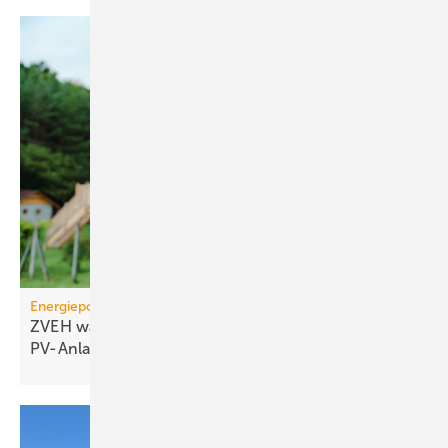
Energiepolitik
ZVEH warnt vor Markt­ein­bruch bei klei­nen
PV-Anlagen