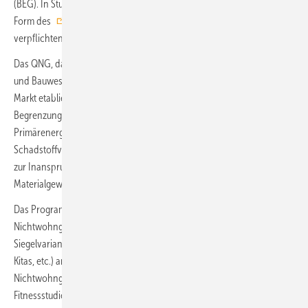
(BEG). In Stufe 2 werden die Anforderungen an die Nachhaltigkeit in
Form des
Qualitätssiegels Nachhaltiges Gebäude
nun zur
verpflichtenden Fördervoraussetzung.
Das QNG, das im Bundesministerium für Wohnen, Stadtentwicklung
und Bauwesen (BMWSB) verantwortet wird, nutzt bestehende, im
Markt etablierte Bewertungssysteme. Es definiert Kriterien zur
Begrenzung der Treibhausgasemissionen und des
Primärenergiebedarfs im Lebenszyklus, aber auch
Schadstoffvermeidung in Baumaterialien, zur Barrierefreiheit sowie
zur Inanspruchnahme von Ressourcen und zur nachhaltigen
Materialgewinnung.
Das Programm EH/EG 40 NH wird für Wohngebäude sowie für
Nichtwohngebäude auf Basis der im Markt verfügbaren
Siegelvarianten (Büro- /Verwaltungs-, Unterrichtsgebäude, Schulen,
Kitas, etc.) angeboten. Weitere Siegelvarianten für
Nichtwohngebäude, beispielsweise für Einkaufszentren oder
Fitnessstudios, werden derzeit entwickelt und sollen im Herbst 2022