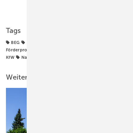
Teilen
Link kopieren
Tags
BEG
Bundesförderung für effiziente Gebäude
Förderprogramm
Förderprogramme
Förderung
KfW
Nachhaltigkeit
Neubauförderung
Weitere Inhalte