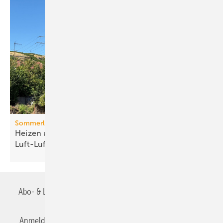
Sommerlicher Wärmeschutz
Heizen und kühlen mit
Luft-Luft-Wärmepumpen
Abo- & Leserservice
AGB
Alle Inhalte chronologisch
Anmelden
Anmeldung & Registrierung
Datenschutz