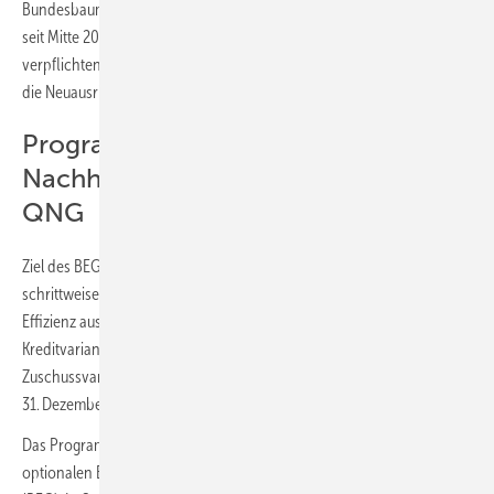
Bundesbauministerium entwickelt und verantwortet wird. Das QNG ist
seit Mitte 2021 bereits optionaler Teil der BEG und wird nun in Stufe 2
verpflichtend. Damit soll ein klares Signal für mehr Klimaschutz und
die Neuausrichtung hin zu nachhaltigem Bauen gesetzt werden.
Programm EH / EG 40
Nachhaltigkeit (EH/EG 40 NH) /
QNG
Ziel des BEG-Programms EH/EG 40 NH ist es, die Neubauförderung
schrittweise immer stärker an Nachhaltigkeit, Klimaschutz und
Effizienz auszurichten. Das Programm steht über die KfW als
Kreditvariante zur Verfügung. Für Kommunen gibt es auch eine
Zuschussvariante. Eine Förderung in Stufe 2 kann bis zum
31. Dezember 2022 beantragt werden.
Das Programm EH/EG 40 NH existierte bereits in Form eines
optionalen Bonus in der Bundesförderung für effiziente Gebäude