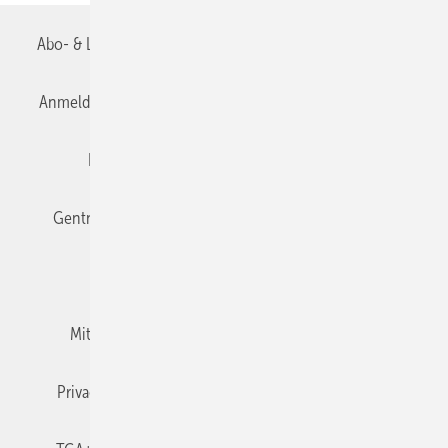
Abo- & Leserservice
AGB
Alle Inhalte chronologisch
Anmelden
Anmeldung & Registrierung
Datenschutz
Editor's choice
E-Paper
Fachbeiträge
Gentner Verlag
Impressum
Karriere bei Gentner
Team
Mediaservice
Mitgliedschaften und Engagement
Newsletter
Privacy Manager
RSS-Feed
TGA+E abonnieren