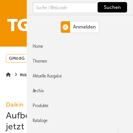
Springe
Springe
Springe
Search
auf
auf
auf
Hauptinhalt
Hauptmenü
SiteSearch
MENÜ
Home
GModG
Wärmepumpe
Heizungsförderung
Energ
Themen
Meldungen
Aktuelle Ausgabe
Archiv
Daikin
Produkte
Aufbereitetes Kältemittel
Kataloge
jetzt auch in