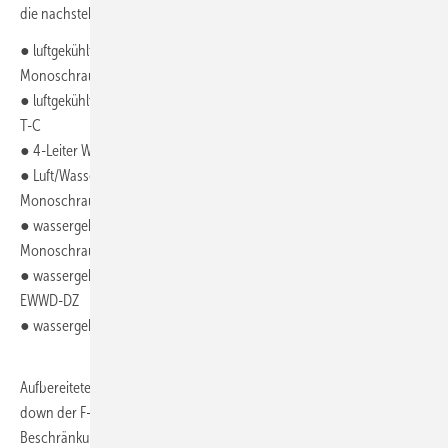
die nachstehenden Produktserien aufgenommen:
● luftgekühlter Kaltwassersatz mit drehzahlgeregeltem
Monoschraubenverdichter EWAD-TZ-B/C
● luftgekühlter Kaltwassersatz mit Monoschraubenverdichter EWAD-
T-C
● 4-Leiter Wärmepumpe EWYD-4Z B
● Luft/Wasser-Wärmepumpe mit invertergeregeltem
Monoschraubenverdichter EWYD-BZ
● wassergekühlter Kaltwassersatz mit invertergeregeltem
Monoschraubenverdichter EWWD-VZ
● wassergekühlter Kaltwassersatz mit ölfreiem Turboverdichter
EWWD-DZ
● wassergekühlte Kaltwassersätze mit Turboverdichter DWSC / DWDC
Aufbereitete synthetische Kältemittel sind nicht vom F-Gase-Phase-
down der F-Gase-Verordnung betroffen und unterliegen keiner
Beschränkung. Langfristig plant Daikin eine Ausweitung des L∞P-