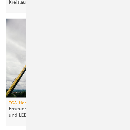
Kreis­lauf­wirt­schaft
TGA-Hersteller
Erneuerung des Jumo-Turms: Neue Funktionen
und
LED-Technik