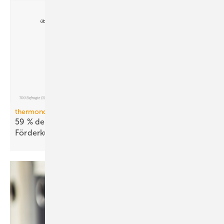
thermondo Wärmepumpen-Monitor
59 % der Haus­be­sit­zer stellen sich gegen
För­der­kür­zungen