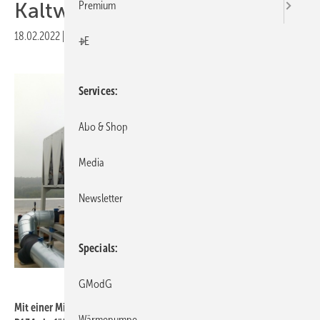
Kaltwassersätzen
Premium
18.02.2022
|
Druckvorschau
+E
Services
Abo & Shop
Media
Newsletter
Specials
Daikin
GModG
Mit einer Mischung aus rückgewonnenem und neuem Kältemittel
Wärmepumpe