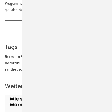
Programms auf andere Produkte und Kältemittel als Teil seiner
globalen Kältemittelpolitik.
www.daikin.de/kreislaufwirtschaft
■
Teilen
Link kopieren
Tags
Daikin
F-Gas
F-Gase-Phase-down
F-Gase-
Verordnung
Kaltwassersatz
Kältemittel
synthetische Kältemittel
Weitere Inhalte