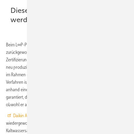
Dieselben Qualitätsstandards
werden erfüllt
Beim L∞P-Programm von Daikin werden vom Markt
zurückgewonnene Kältemittel aufbereitet. Eine unabhängige
Zertifizierung garantiert, dass diese dieselben Qualitätsstandards wie
neu produzierte Kältemittel erfüllen und den ausgewiesenen Einheiten
im Rahmen eines Massenbilanzverfahrens korrekt zugeteilt wird. Das
Verfahren ist vergleichbar mit einem Ökostromtarif: Dem Kunden wird
anhand einer Bilanzierung der eingekauften Mengen rechnerisch
garantiert, dass sein Strom aus erneuerbaren Quellen gespeist wird,
obwohl er am Verteilnetz des Gesamtsystems angeschlossen ist.
Daikin Applied Europe
verwendet eine Mischung aus
wiedergewonnenem und neu produziertem Kältemittel, um neue
Kaltwassersätze zu befüllen. In das L∞P-Programm von Daikin werden