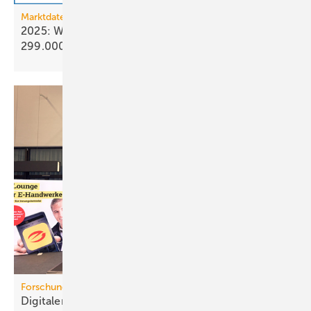
Marktdaten
2025: Wärmepumpenabsatz steigt um 55 % auf
299.000
Geräte
Forschungsprojekt
Digitaler Pro­dukt­pass für mehr