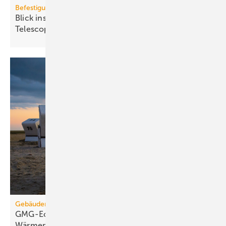
Befestigungstechnik
Blick ins All: fischer-Sys­te­me im Ex­treme­ly Large
Te­le­scope
Gebäudemodernisierungsgesetz
GMG-Eckpunkte: Es kommt jetzt auf
Wärmepumpen
an