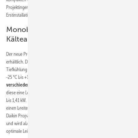
Projektingenieur bei der Melzer Kälte Klima Lüftung GmbH, die die
Erstinstallation durchgeführt hat.
Monoblock für alle
Kälteanforderungen
Der neue Propan-Monoblock ist in
polyvalenter Ausführung
erhältlich. Dadurch kann er sowohl für die Normal- als auch für die
Tiefkühlung eingesetzt werden und bewältigt Raumtemperaturen von
-25 °C bis +10 °C. Der Daikin Propan-Monoblock ist in
vier
verschiedenen Modellen
erhältlich. Bei Normalkühlung erbringen
diese eine Leistung von 0,95 kW–2,45 kW, bei Tiefkühlung von 0,56 kW
bis 1,41 kW. Das ermöglicht große Planungsfreiheit, da die Geräte für
einen breiten Anwendungsbereich genutzt werden können. Der
Daikin Propan-Monoblock verfügt über ein standardisiertes Design
und wird ab Werk betriebsfertig vorkonfiguriert geliefert, um eine
optimale Leistungsfähigkeit sicherzustellen.