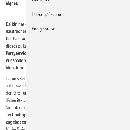
eignet.
Heizungsförderung
Daikin hat einen invertergeregelten Monoblock mit dem
Energiepreise
natürlichen Kältemittel Propan (R290) entwickelt. In
Deutschland erfolgte nun europaweit die erste Inbetriebnahme
dieses zukunftssicheren Geräts zur Normal- und Tiefkühlung: Ein
Partyservice- und Catering-Unternehmen in der Nähe von
Wiesbaden kühlt mit dem Propan-Monoblock geräuscharm,
klimafreundlich und kostensparend seine Lebensmittel.
Daikin setzt mit seinem Propan-Monoblock neue Maßstäbe in Bezug
auf Umweltfreundlichkeit, Energieeffizienz und Flexibilität im Bereich
der Kälte- und Kühltechnik. Durch die Verwendung des natürlichen
*
Kältemittels R290 (Propan) mit einem GWP
von 3 ist dieser
Monoblock eine umweltfreundliche und zukunftssichere
Technologie, die auch nach der geplanten F-Gase-Revision
zugelassen sein wird.
Darüber hinaus ist das Gerät BAFA-
förderfähig.