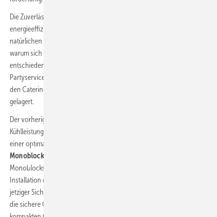
Die Zuverlässigkeit und Flexibilität des Systems, die neuartige und
energieeffiziente Invertertechnologie
sowie die Verwendung des
natürlichen Kältemittels Propan waren auch die wesentlichen Gründe,
warum sich der Erstkunde für den Daikin Propan-Monoblock
entschieden hat: In der 2 m x 2 m x 2,2 m großen Kühlzelle des
Partyservice- und Catering-Unternehmens werden Lebensmittel für
den Cateringbedarf bei einer Solltemperatur von -18 °C tiefgekühlt
gelagert.
Der vorherige Monoblock erbrachte nur eine unzureichende
Kühlleistung und fiel zudem immer wieder aus. Deshalb wurde nach
einer optimalen Lösung gesucht und mit dem
Daikin Propan-
Monoblock
auch gefunden. „Der Einbau des neuen Daikin Propan-
Monoblocks klappte reibungslos. Da dies europaweit die erste
Installation dieses Geräts war, waren wir natürlich sehr gespannt. Aus
jetziger Sicht können wir sagen, dass wir mit den Anforderungen an
die sichere Geräteinstallation und mit der Handhabung des
kompakten Geräts sehr zufrieden sind“, berichtet Moritz Warkentin,