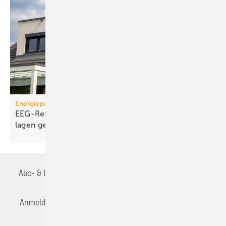
Energiepolitik
EEG-Reform: Wirt­schaft­lich­keit von PV-Dach­an­
lagen
gefährdet
Abo- & Leserservice
AGB
Alle Inhalte chronologisch
Anmelden
Anmeldung & Registrierung
Datenschutz