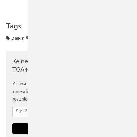
Teilen
Link kopieren
Tags
Daikin
Geräte
Kältemittel
Propan (R290)
Keine Zeit? Kein Problem mit dem
TGA+E Newsletter!
Mit unserem Newsletter erhalten Sie regelmäßig von uns
ausgewählte Informationen und Neuigkeiten, gebündelt und
kostenlos direkt ins Postfach.