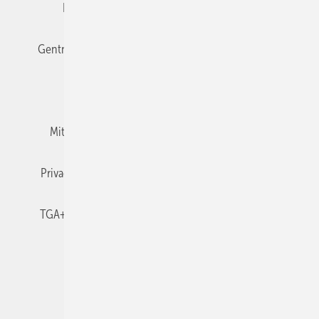
Editor's choice
E-Paper
Fachbeiträge
Gentner Verlag
Impressum
Karriere bei Gentner
Team
Mediaservice
Mitgliedschaften und Engagement
Newsletter
Privacy Manager
RSS-Feed
TGA+E abonnieren
TGA+E-WissensCheck
Veranstaltungen / Webinare
© 2026 TGA+E Fachplaner