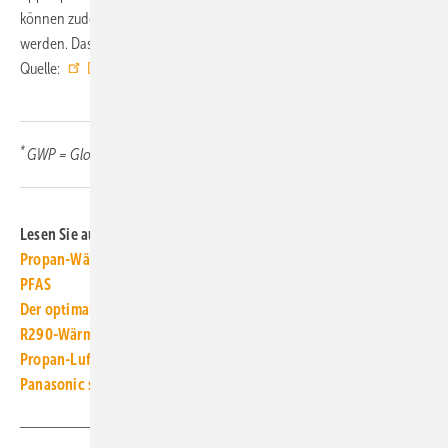
können zudem vorkonfigurierte Parameter einfach übertragen
werden. Das spart auch bei der Installation Zeit und Geld. ■
Quelle:
Daikin
/ ml
*
GWP = Global Warming Potential = Treibhausgaspotenzial
Lesen Sie auch:
Propan-Wärmepumpe: Effizient, umweltfreundlich und ohne
PFAS
Der optimale Aufstellort für eine Propan-Wärmepumpe
R290-Wärmepumpe mit aktiver Kühlung
Propan-Luft/Wasser-Wärmepumpe bis 500 kW kaskadierbar
Panasonic startet R290-Wärmepumpenfertigung in Tschechien