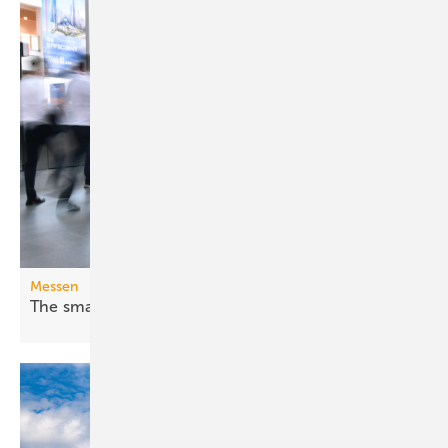
Messen
The smarter E Europe 2026: Fossil war
gestern