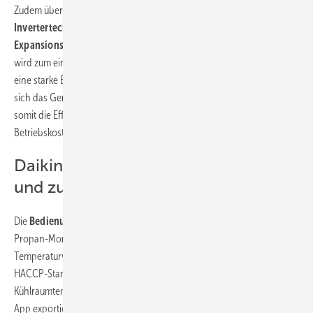
Zudem überzeugt der Daikin Propan-Monoblock mit
neuartiger
Invertertechnologie in Kombination mit einem elektronischen
Expansionsventil und drehzahlgeregelten Ventilatoren.
Dadurch
wird zum einen eine konstante Kühlung der Ware sichergestellt und
eine starke Entfeuchtung der Raumluft verhindert. Zum anderen passt
sich das Gerät jeder Betriebssituation bedarfsgerecht an und steigert
somit die Effizienz des Systems erheblich, was wiederum die
Betriebskosten deutlich senkt.
Daikin Propan-Monoblock flexibel
und zuverlässig bedienen
Die
Bedienung, Fernüberwachung und Auswertung
des Daikin
Propan-Monoblocks erfolgt über eine
App via Bluetooth
. Der
Temperaturverlauf im Kühlraum wird von einem Regler gemäß
HACCP-Standard automatisch gespeichert. Der Nachweis des
Kühlraumtemperaturverlaufs für Lebensmittel kann somit einfach per
App exportiert und versendet werden. Durch die App-Steuerung