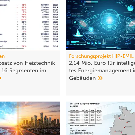
en
Forschungsprojekt HIP-EMIL
bsatz von Heiztechnik
2,14 Mio. Euro für intel­li­
n 16 Segmenten im
tes Ener­gie­ma­nage­ment 
Gebäuden