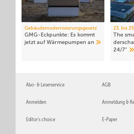
Gebäudemodernisierungsgesetz
23. bis 
GMG-Eckpunkte: Es kommt
The sma
jetzt auf Wärmepumpen
an
der­sch
24/7“
Abo- & Leserservice
AGB
Anmelden
Anmeldung & Re
Editor's choice
E-Paper