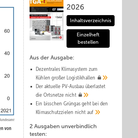
2026
Inhaltsverzeichnis
Einzelheft
bestellen
Aus der Ausgabe:
Dezentrales Klimasystem zum
Kühlen großer
Logistik­hallen
Der aktuelle PV-Ausbau über­lastet
die Orts­netze
nicht
Ein bisschen Grüngas geht bei den
Klima­schutz­zielen nicht
auf
 Bundesamt
2 Ausgaben unverbindlich
en von
testen: