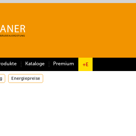
rodukte
Kataloge
Premium
+E
g
Energiepreise