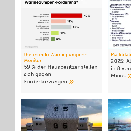
thermondo Wärmepumpen-
Marktdat
Monitor
2025: A
59 % der Haus­be­sit­zer stellen
in 8 vo
sich gegen
Minus
För­der­kür­zungen