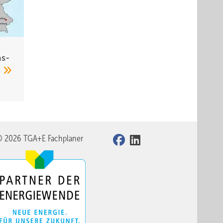
s­
4
© 2026 TGA+E Fachplaner