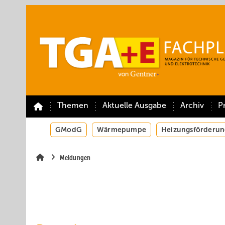
Springe
Springe
Springe
auf
auf
auf
Hauptinhalt
Hauptmenü
SiteSearch
Themen
Aktuelle Ausgabe
Archiv
P
GModG
Wärmepumpe
Heizungsförderun
Meldungen