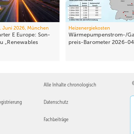
25. Juni 2026, München
Heizenergiekosten
rter E Europe: Son­
Wärmepumpen­strom-/Ga
au „Renewables
preis-Baro­meter
2026-0
Alle Inhalte chronologisch
gistrierung
Datenschutz
Fachbeiträge