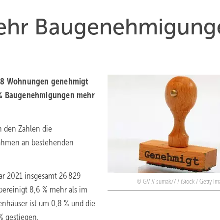
mehr Baugenehmigung
 058 Wohnungen genehmigt
,3 % Baugenehmigungen mehr
in den Zahlen die
ahmen an bestehenden
r 2021 insgesamt 26 829
GV // sumak77 / iStock / Getty I
ereinigt 8,6 % mehr als im
nhäuser ist um 0,8 % und die
 gestiegen.