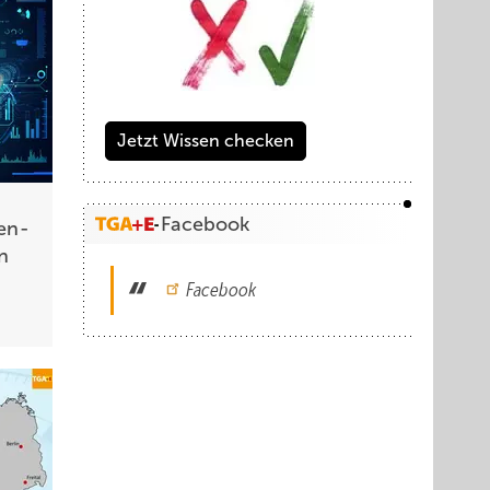
Jetzt Wissen checken
Facebook
gen­
in
Facebook