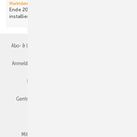
Marktdaten
Ende 2025 waren 4,8 Mio. Photovoltaik-Anlagen
installiert
Abo- & Leserservice
AGB
Alle Inhalte chronologisch
Anmelden
Anmeldung & Registrierung
Datenschutz
Editor's choice
E-Paper
Fachbeiträge
Gentner Verlag
Impressum
Karriere bei Gentner
Team
Mediaservice
Mitgliedschaften und Engagement
Newsletter