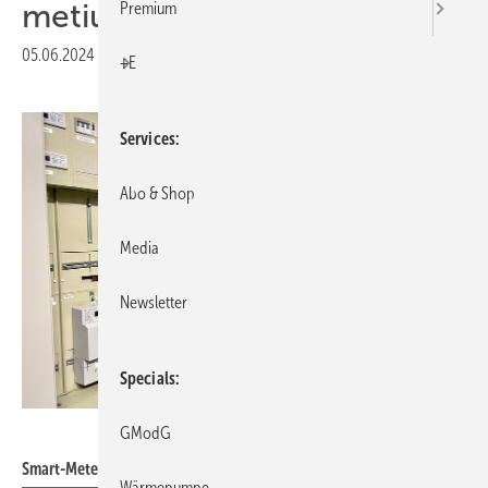
metiundo
Premium
05.06.2024
|
Druckvorschau
+E
Services
Abo & Shop
Media
Newsletter
Specials
metiundo
GModG
Smart-Meter-Installation.
Wärmepumpe