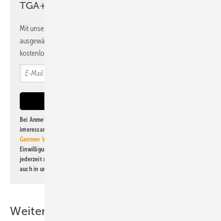
TGA+E Newsletter!
Mit unserem Newsletter erhalten Sie regelmäßig von uns
ausgewählte Informationen und Neuigkeiten, gebündelt und
kostenlos direkt ins Postfach.
Bei Anmeldung zu diesem Newsletter bin ich damit einverstanden, über
interessante Verlags- und Online-Angebote
der Marken der Alfons W.
Gentner Verlag GmbH & Co. KG
informiert zu werden. Diese
Einwilligung kann ich jederzeit widerrufen und eine Abmeldung ist
jederzeit möglich. Informationen zum Umgang mit Daten finden Sie
auch in unserer
Datenschutzerklärung
.
Weitere Inhalte