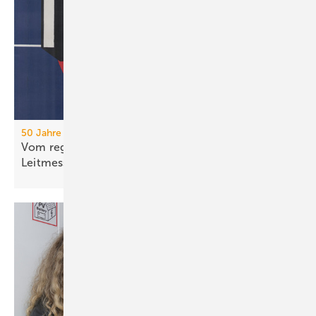
50 Jahre IFH/Intherm
Vom regionalen Bran­chen­treff zur süd­deut­schen
Leit­messe