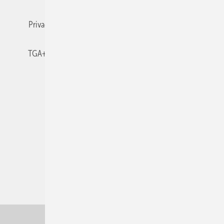
Privacy Manager
RSS-Feed
TGA+E abonnieren
TGA+E-WissensCheck
Veranstaltungen / Webinare
© 2026 TGA+E Fachplaner
Nach oben