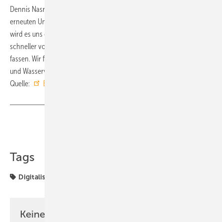
Dennis Nasrun, CEO von metiundo: „Wir sind begeistert von der
erneuten Unterstützung durch Enpulse und Viega. Diese Investition
wird es uns ermöglichen, die Einführung unserer Smart Meter noch
schneller voranzutreiben und noch stärker auf dem Markt Fuß zu
fassen. Wir freuen uns darauf, gemeinsam die Zukunft der Energie-
und Wasserversorgung effizienter und transparenter zu gestalten.“ ■
Quelle:
Enpulse Ventures
/ jv
Teilen
Link kopieren
Tags
Digitalisierung
Smart Meter
Viega
Keine Zeit? Kein Problem mit dem