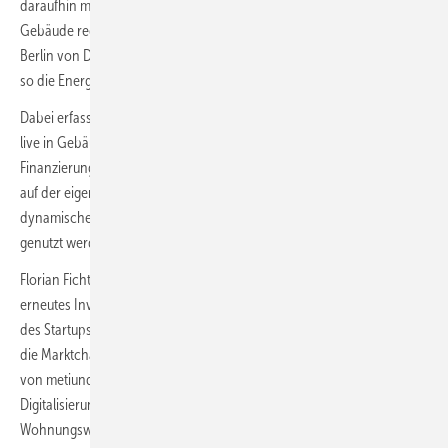
daraufhin mit gezielten Maßnahmen den CO
-Fußabdruck ihrer
2
Gebäude reduzieren und den Immobilienwert steigern. Das 2021 in
Berlin von Dennis Nasrun und Felix Mücke gegründete PropTech will
so die Energiewende mitgestalten.
Dabei erfassen Smart Meter alle Verbrauchs- und Erzeugungsdaten
live in Gebäuden. metiundo kümmert sich um Beschaffung und
Finanzierung der Geräte sowie deren Installation. Alle Daten werden
auf der eigenen Plattform bereitgestellt und können direkt zur Nutzung
dynamischer Stromtarife oder zur Steuerung von Wärmepumpen
genutzt werden.
Florian Fichter, Geschäftsführer von Enpulse Ventures: „Unser
erneutes Investment in metiundo zeigt, wie positiv wir die Entwicklung
des Startups in den letzten Monaten sehen und wie aussichtsreich wir
die Marktchancen einschätzen. Die Produkte und Dienstleistungen
von metiundo können einen signifikanten Beitrag bei der
Digitalisierung der Energie- und Wasseranschlüsse in der
Wohnungswirtschaft leisten.“