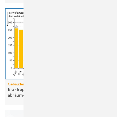
Gebäudemodernisierungsgesetz
Bio-Treppe? Erdgas wird die Grüngas-Quote
abräumen
müssen