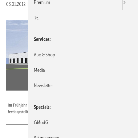
Premium
03.01.2012
|
Veröffentlicht in
Ausgabe 01-2012
|
Druckvorschau
+E
Services
Abo & Shop
Media
Newsletter
ebm-papst
Im Frühjahr 2013 soll das neue ebm-papst Logistikzentrum in Landshut
Specials
fertiggestellt sein.
GModG
Wärmepumpe