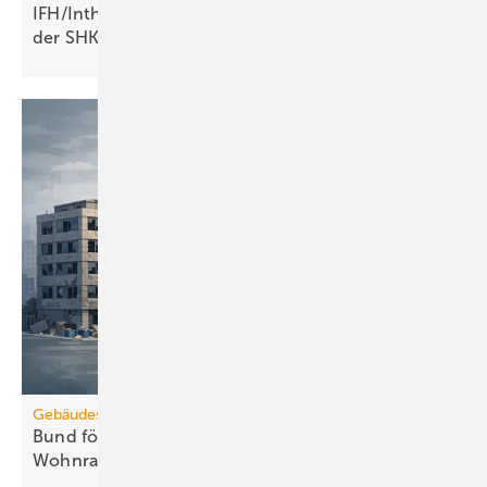
IFH/Intherm: 400+ Aus­stel­ler zei­gen die Zu­kunft
der
SHK-Branche
Gebäudesanierung
Bund fördert Umbau von Gewerbe zu
Wohnraum