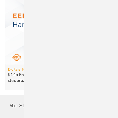
Digitale Tools
§ 14a EnWG: Neues Tool prüft Er­reich­bar­keit
steuer­barer
Anlagen
Abo- & Leserservice
AGB
Alle Inhalte chronologisch