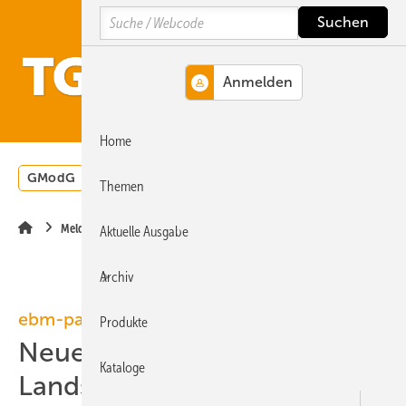
Springe
Springe
Springe
Search
auf
auf
auf
Hauptinhalt
Hauptmenü
SiteSearch
MENÜ
Home
GModG
Wärmepumpe
Heizungsförderung
Energ
Themen
Meldungen
Aktuelle Ausgabe
Archiv
ebm-papst
Produkte
Neues Logistikzentrum in
Kataloge
Landshut