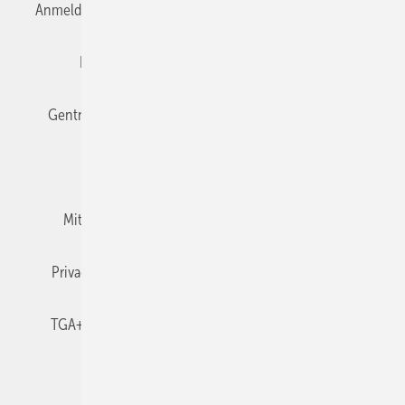
Anmelden
Anmeldung & Registrierung
Datenschutz
Editor's choice
E-Paper
Fachbeiträge
Gentner Verlag
Impressum
Karriere bei Gentner
Team
Mediaservice
Mitgliedschaften und Engagement
Newsletter
Privacy Manager
RSS-Feed
TGA+E abonnieren
TGA+E-WissensCheck
Veranstaltungen / Webinare
© 2026 TGA+E Fachplaner