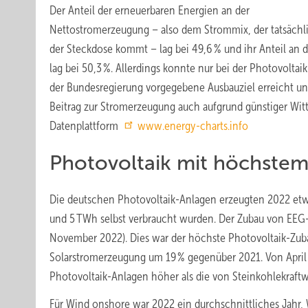
Der Anteil der erneuerbaren Energien an der
Nettostromerzeugung – also dem Strommix, der tatsächl
der Steckdose kommt – lag bei 49,6 % und ihr Anteil an d
lag bei 50,3 %. Allerdings konnte nur bei der Photovoltai
der Bundesregierung vorgegebene Ausbauziel erreicht un
Beitrag zur Stromerzeugung auch aufgrund günstiger Witt
Datenplattform
www.energy-charts.info
Photovoltaik mit höchstem
Die deutschen Photovoltaik-Anlagen erzeugten 2022 etwa
und 5 TWh selbst verbraucht wurden. Der Zubau von EEG-A
November 2022). Dies war der höchste Photovoltaik-Zuba
Solarstromerzeugung um 19 % gegenüber 2021. Von April
Photovoltaik-Anlagen höher als die von Steinkohlekraft
Für Wind onshore war 2022 ein durchschnittliches Jahr, 