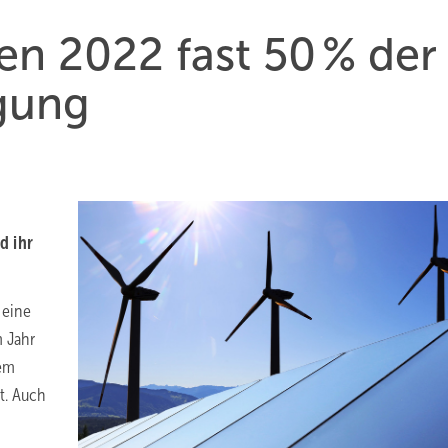
n 2022 fast 50 % der
gung
d ihr
 eine
 Jahr
nem
t. Auch