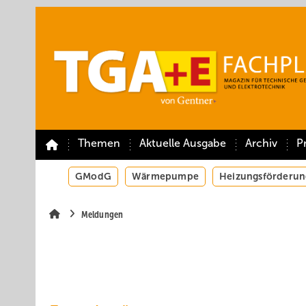
Springe
Springe
Springe
auf
auf
auf
Hauptinhalt
Hauptmenü
SiteSearch
Themen
Aktuelle Ausgabe
Archiv
P
GModG
Wärmepumpe
Heizungsförderun
Meldungen