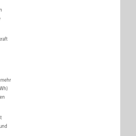
en
e
raft
h mehr
TWh)
den
t
rund