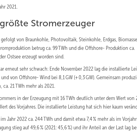
ahr 2021.
 größte Stromerzeuger
efolgt von Braunkohle, Photovoltaik, Steinkohle, Erdgas, Biomasse
tromproduktion betrug ca. 99 TWh und die Offshore- Produktion ca.
der Ostsee erzeugt worden sind.
r erneut sehr schwach: Ende November 2022 lag die installierte Le
und von Offshore- Wind bei 8,1 GW (+ 0,3 GW). Gemeinsam produzi
, ca. 21 TWh mehr als 2021.
 Sommers in der Erzeugung mit 16 TWh deutlich unter dem Wert von
t des Vorjahres. Die installierte Leistung hat sich hier kaum veränd
im Jahr 2022 ca. 244 TWh und damit etwa 7,4 % mehr als im Vorjahr
ung stieg auf 49,6 % (2021: 45,6 %) und ihr Anteil an der Last lag be