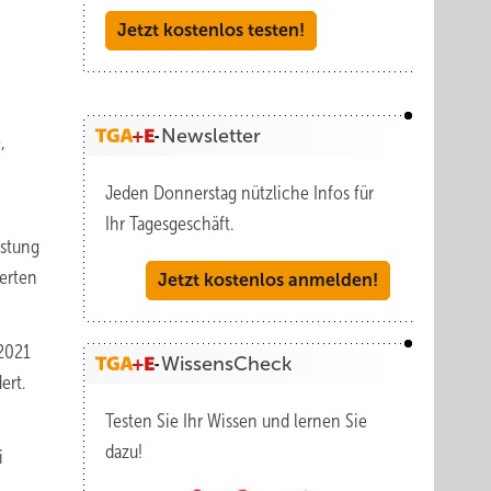
Jetzt kostenlos testen!
Newsletter
,
Jeden Donnerstag nützliche Infos für
Ihr Tagesgeschäft.
istung
erten
Jetzt kostenlos anmelden!
 2021
WissensCheck
ert.
Testen Sie Ihr Wissen und lernen Sie
dazu!
i