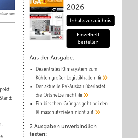
2026
k.adobe.com
Inhaltsverzeichnis
Einzelheft
bestellen
Aus der Ausgabe:
Dezentrales Klimasystem zum
Kühlen großer
Logistik­hallen
Der aktuelle PV-Ausbau über­lastet
peist
die Orts­netze
nicht
Stand:
Ein bisschen Grüngas geht bei den
Klima­schutz­zielen nicht
auf
n
n.
2 Ausgaben unverbindlich
testen:
re