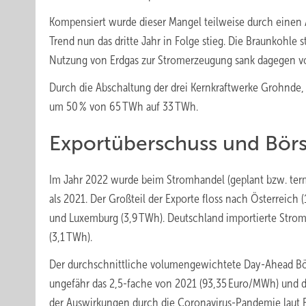
Kompensiert wurde dieser Mangel teilweise durch einen 
Trend nun das dritte Jahr in Folge stieg. Die Braunkohle s
Nutzung von Erdgas zur Stromerzeugung sank dagegen v
Durch die Abschaltung der drei Kernkraftwerke Grohnde
um 50 % von 65 TWh auf 33 TWh.
Exportüberschuss und Börs
Im Jahr 2022 wurde beim Stromhandel (geplant bzw. termi
als 2021. Der Großteil der Exporte floss nach Österreich
und Luxemburg (3,9 TWh). Deutschland importierte Stro
(3,1 TWh).
Der durchschnittliche volumengewichtete Day-Ahead Bör
ungefähr das 2,5-fache von 2021 (93,35 Euro/MWh) und d
der Auswirkungen durch die Coronavirus-Pandemie laut F