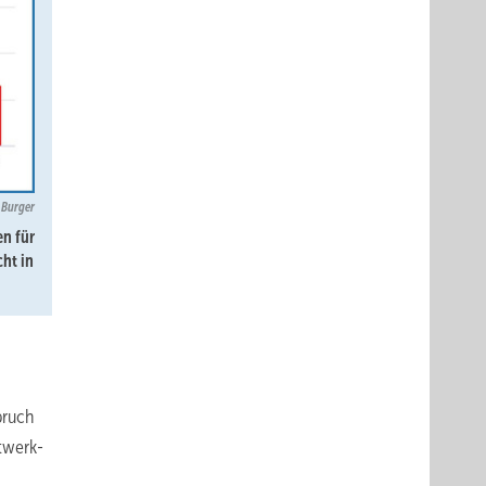
 Burger
n für
ht in
bruch
ftwerk-