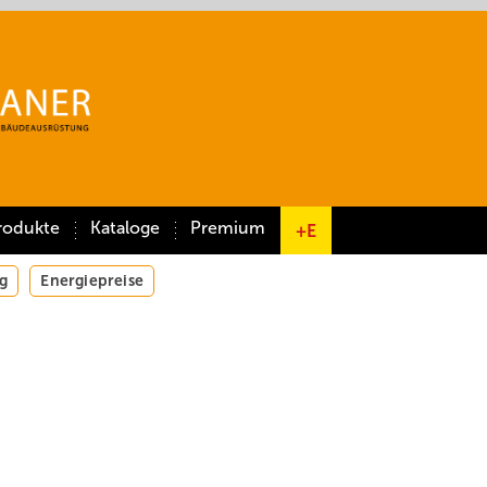
rodukte
Kataloge
Premium
+E
g
Energiepreise