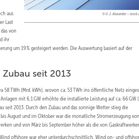
ich aus
U. J. Alexander – stoc
er Last
k das von
d ihr
erung um 19 % gesteigert werden. Die Auswertung basiert auf der
 Zubau seit 2013
 58 TWh (Mrd. kWh), wovon ca. 53 TWh ins öffentliche Netz einges
nlagen mit 6,1 GW erhöhte die installierte Leistung auf ca. 66 GW (
u seit 2013. Durch den Zubau und das sonnige Wetter stieg die
 bis August und im Oktober war die monatliche Stromerzeugung vo
werken und von März bis September höher als die von Gaskraftwerke
Wind offshore war eher unterdurchschnittlich. Wind on- und offsho