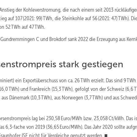
Anstieg der Kohleverstromung, die nach einem seit 2013 rückläufig
tieg auf 107 (2021: 99) TWh, die Steinkohle auf 56 (2021: 47) TWh). Di
on 52 TWh auf 47 TWh.
, Gundremmingen C und Brokdorf sank 2022 die Erzeugung aus Kernk
enstrompreis stark gestiegen
niert) ein Exportüberschuss von ca. 26 TWh erzielt. Das sind 9 TW
 (16,0 TWh) und Frankreich (15,3 TWh), gefolgt von der Schweiz (6,6 
m aus Dänemark (10,3 TWh), aus Norwegen (3,7 TWh) und aus Schwe
senstrompreis lag bei 230,58 Euro/MWh bzw. 23,058 Ct/kWh. Das is
as 6,3-fache von 2019 (36,65 Euro/MWh). Das Jahr 2020 sollte aufg
raunhofer ISE nicht für Vergleiche genutzt werden. ■