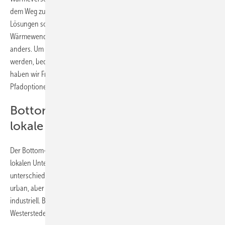
dem Weg zur Klimaneutralität. Wir müssen effiziente und nachhaltige
Lösungen schaffen, die gleichzeitig auch sozial fair sind. Dabei gilt: Die
Wärmewende findet lokal statt. Jede Kommune, jeder Stadtteil ist
anders. Um dieser Komplexität und Individualität vor Ort gerecht zu
werden, bedarf es eines dezentralen Betrachtungsansatzes. Deshalb
haben wir Fraunhofer beauftragt, mit der Bottom-up-Studie
Pfadoptionen aufzuzeigen.“
Bottom-up-Ansatz berücksichtigt
lokale Besonderheiten
Der Bottom-up-Ansatz der Studie berücksichtigt die regionalen und
lokalen Unterschiede in der Gebäude- und Prozesswärme in vier
unterschiedlich ausgeprägten Versorgungsgebieten: Fellbach ist
urban, aber nicht-industriell geprägt, Mainz sowohl urban als auch
industriell. Burg bei Magdeburg ist ländlich, aber industriell geprägt,
Westerstede ländlich und nicht-industriell.