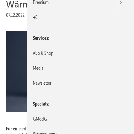
Wärmepumpen
Premium
07.12.2022
|
Druckvorschau
+E
Services
Abo & Shop
Media
Newsletter
Specials
Dzmitry – stock.adobe.com
GModG
Für eine erfolgreiche Energiewende ist grüner Wasserstoff
Wärmepumpe