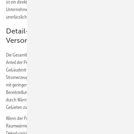
ist ein direkter Dialog zwischen Versorgern, Kommune und
Unternehmen im Kontext der kommunalen Wärmeplanung
unerlässlich.
Detail-Ergebnisse für die vier
Versorgungsgebiete
Die Gesamtlösung für die Wärmebereitstellung variiert abhängig vom
Anteil der Prozesswärmenachfrage, Einwohnerdichte,
Gebäudestruktur und lokalen Potenzialen an Umweltwärme und zur
Stromerzeugung aus Erneuerbaren Energien. In Gebieten ohne oder
mit geringem Prozesswärmebedarf (Westerstede, Fellbach) erfolgt die
Bereitstellung der Raumwärme abhängig vom Szenario überwiegend
durch Wärmepumpen und Fernwärme. Wasserstoff kann in solchen
Gebieten zunächst in der Fernwärme zum Einsatz kommen.
Wenn der Prozesswärmebedarf in der Industrie den
Raumwärmebedarf deutlich übersteigt (Burg), entscheidet die
Dekarbonisierungsstrategie der energiebeziehenden Unternehmen