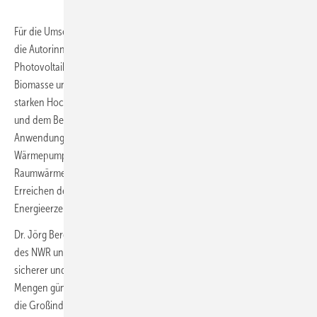
Für die Umsetzung einer klimaneutralen Wärmeversorgung in 2045, so
die Autorinnen und Autoren der Studie, werde der Ausbau von
Photovoltaik, Windkraft, Fernwärme, Solarthermie, Geothermie,
Biomasse und Wasserstoff benötigt. Alle Szenarien gehen von einem
starken Hochlauf der Photovoltaik- und Wärmepumpenleistungen
und dem Beginn des Wasserstoffhochlaufs für die industrielle
Anwendung und die zentrale Wärmeerzeugung aus. Während die
Wärmepumpe die primäre Dekarbonisierungstechnologie in der
Raumwärme darstellt, sichert der Einsatz von Wasserstoff das
Erreichen der langfristigen Klimaziele (nach 2030) in Industrie und
Energieerzeugung (Fernwärme) ab.
Dr. Jörg Bergmann, Leiter der Arbeitsgruppe Infrastruktur und Wärme
des NWR unterstreicht: „Mit Wasserstoff wird die Energiewende
sicherer und bezahlbarer. Es ist wichtig, nun sehr schnell große
Mengen günstigen Wasserstoff verfügbar zu machen – nicht nur für
die Großindustrie, sondern auch für die an das Verteilnetz