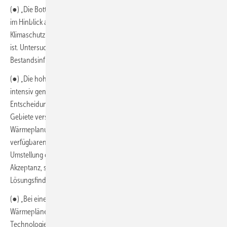
(●) „Die Bottom-Up-Betrachtung weist eine hohe Komplexität auf, die
im Hinblick auf die kommunale Wärmeplanung und
Klimaschutzmaßnahmen mit ausreichend Ressourcen zu hinterlegen
ist. Untersuchungen sind für alle Versorgungsgebiete über alle
Bestandsinfrastrukturen regional spezifisch durchzuführen. […]“
(●) „Die hohe Kongruenz der Szenarien in der Phase bis 2030 sollte
intensiv genutzt werden, um in dieser Zeit alle Vorbereitungen für die
Entscheidung zu treffen, mit welchen Verteilnetzinfrastrukturen die
Gebiete versorgt werden. Dazu gehören die kommunale
Wärmeplanung, Information der Gebäudebesitzer über die
verfügbaren Optionen, Herstellung einer Verbindlichkeit für Ausbau,
Umstellung oder Rückbau. Dies schafft Raum und Zeit für soziale
Akzeptanz, sowie die Möglichkeit der Partizipation bei der lokalen
Lösungsfindung.“
(●) „Bei einer Einführung von verpflichtenden kommunalen
Wärmeplänen sollten zum jetzigen Zeitpunkt keine
Technologieoptionen ausgeschlossen werden, insbesondere die