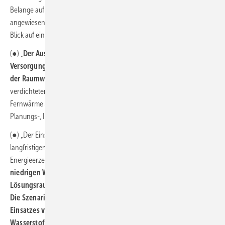
Belange auf Prozesswärme und teilweise auf Prozessgase
angewiesenen Industrie- und Gewerbebetriebe sind vor allem mit
Blick auf eine frühzeitige Infrastrukturentwicklung zu beachten.“
(●) „
Der Ausbau von Wärmepumpen ist in allen
Versorgungsgebieten die primäre Dekarbonisierungsstrategie in
der Raumwärme bis 2030, aber auch langfristig bis 2045
. In
verdichteten Gebieten müssen weitere Verbraucher an die
Fernwärme angeschlossen werden. Der Ausbau ausreichender
Planungs-, Installations- und Produktionskapazitäten ist essenziell.“
(●) „Der Einsatz von Wasserstoff sichert das Erreichen der
langfristigen Klimaziele (nach 2030) in der Industrie und
Energieerzeugung (Fernwärme) ab.
Sofern die Marktentwicklung zu
niedrigen Wasserstoffendkundenpreisen führt, erweitert sie den
Lösungsraum für die Dekarbonisierung der privaten Haushalte.
Die Szenarien zeigen, dass für die ökonomische Attraktivität des
Einsatzes von Wasserstoff in der dezentralen Raumwärme die
Wasserstoffendkundenpreise höchstens halb so hoch wie die