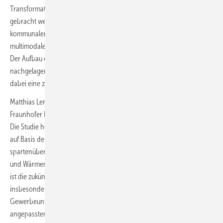
Transformation der regionalen Versorgungsinfrastrukturen in Einklang
gebracht werden. Verteilnetzbetreiber sollten auf Basis der
kommunalen Wärmeplanung eine spartenübergreifenden,
multimodalen Zielplanung für Strom-, Gas- und Wärmenetze erstellen.
Der Aufbau eines leistungsfähigen Wasserstoffnetzes und der
nachgelagerten Infrastrukturen für die relevanten Anwendungen ist
dabei eine zwingende Voraussetzung.“
Matthias Lenz, Geschäftsfeldleiter Netzplanung und Netzbetrieb,
Fraunhofer IEE: „Die Netzbetreiber benötigen Investitionssicherheit.
Die Studie hebt die Notwendigkeit für die Verteilnetzbetreiber hervor,
auf Basis der kommunalen Wärmeplanung unverzüglich mit einer
spartenübergreifenden, multimodalen Zielplanung für Strom-, Gas-
und Wärmenetze zu beginnen und diese zu operationalisieren.“ Dafür
ist die zukünftige lokale Versorgungsaufgabe der Verteilnetze,
insbesondere die Versorgung lokaler Industrie- und
Gewerbeunternehmen ist zu ermitteln und um einen sinnvoll
angepassten regulatorischen Rahmen zu ergänzen. In diesem Prozess