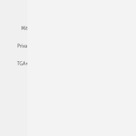
Team
Mediaservice
Mitgliedschaften und Engagement
Newsletter
Privacy Manager
RSS-Feed
TGA+E abonnieren
TGA+E-WissensCheck
Veranstaltungen / Webinare
© 2026 TGA+E Fachplaner