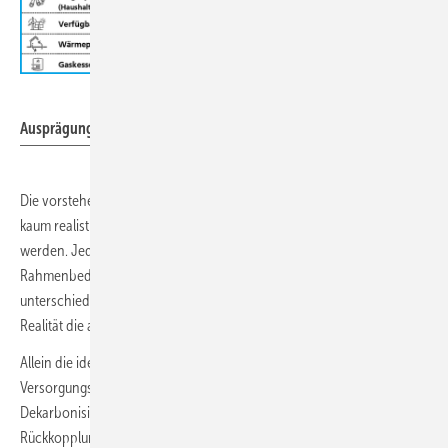
Fraunhofer ISE
Ausprägungen der Szenarien der Bottom-Up-Studie.
Die vorstehenden Aussagen sind nachvollziehbar, allerdings ist es
kaum realistisch, dass sich alle „Betroffenen“ konsistent verhalten
werden. Jedes der fünf Szenarien kommt durch die unterschiedlichen
Rahmenbedingungen über einen sehr langen Zeitraum naturgemäß zu
unterschiedlichen Lösungen. Es ist allerdings unrealistisch, dass die
Realität die angenommen Rahmenbedingungen widerspiegelt.
Allein die idealisierte Annahme, dass man sich in allen
Versorgungsgebieten tatsächlich an der lokal bestmöglichen
Dekarbonisierungsstrategie ausrichtet, kann so große
Rückkopplungseffekte haben, dass die dadurch veränderten