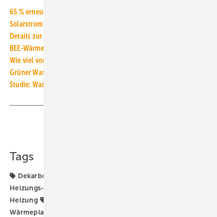
65 % erneuerbare Energien: Auch bei Heizungssanierung
Solarstrom bringt Kostensicherheit beim Wärmepumpenbetrieb
Details zur Strompreisbremse beim Heizen mit Wärmepumpen
BEE-Wärmeszenario 2045 mit 100 % Wärme aus Erneuerbaren
Wie viel vom Wärmepumpenstrom liefert die eigene PV-Anlage?
Grüner Wasserstoff: Kurzfristig knapp, langfristig unsicher
Studie: Wasserstoff ohne Gebäudewärme priorisieren
Teilen
Link kopieren
Tags
Dekarbonisierung
Energieträger
Fraunhofer ISE
Heizungs-Wärmepumpe
Wasserstoff
Wasserstoff-
Heizung
Wasserstoffwirtschaft
Wärmeerzeugung
Wärmeplanung
Wärmepumpe
Wärmepumpen-