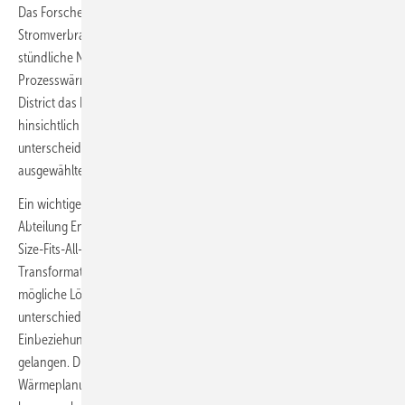
Das Forscherteam erhob Daten (z. B. jährlicher Wärmebedarf und
Stromverbrauch, Gebäudetypen, Kraftwerkspark) und generierte
stündliche Nutzenergieprofile (z. B. Haushaltsstrom, Raum- und
Prozesswärme). Auf Basis dieser Daten wurde mit dem Rechenmodell
District das Energiesystem für fünf Szenarien optimiert, die sich u.a.
hinsichtlich Strom- und Wasserstoffkosten und -verfügbarkeit
unterscheiden. Für die Jahre 2025 bis 2045 wurden schließlich
ausgewählte Strom- und Gasnetzgebiete simuliert.
Ein wichtiges Studienergebnis ist laut Sebastian Herkel, Leiter der
Abteilung Energieeffiziente Gebäude am Fraunhofer ISE: „Eine One-
Size-Fits-All-Lösung existiert für den Wärmemarkt nicht.
Transformationspfade müssen alle wesentlichen Technologien als
mögliche Lösungsoption beinhalten, um für die lokal sehr
unterschiedlich ausgeprägten Versorgungsaufgaben unter
Einbeziehung aller Gesichtspunkte zu bestmöglichen Lösungen zu
gelangen. Dies muss mit verpflichtenden kommunalen
Wärmeplanungen angegangen werden. Bei der Erstellung von