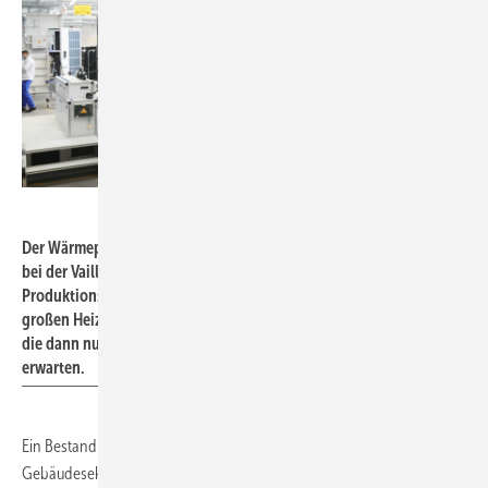
Vaillant Group
Der Wärmepumpenhochlauf hat bereits begonnen. 2021 flossen
bei der Vaillant Group erhebliche Mittel in den Ausbau der
Produktionskapazitäten für Wärmepumpen. 2022 haben alle
großen Heiztechnikanbieter hohe Investitionen angekündigt. Dass
die dann nur wenige Jahre später stillgelegt werden, ist kaum zu
erwarten.
Ein Bestand von 6 Mio. Heizungs-Wärmepumpen bis 2030 im
Gebäudesektor ist spätestens mit dem
Wärmepumpengipfel