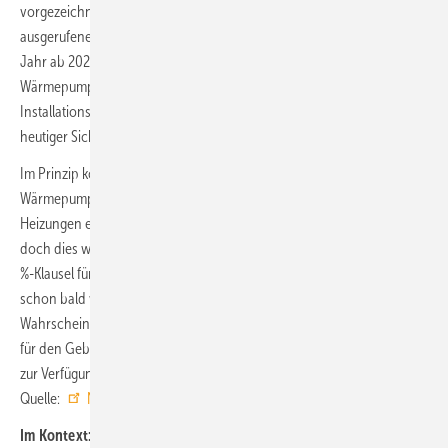
vorgezeichnet. Ein halbwegs gesunder Zubaupfad, mit dem politisch
ausgerufenen Eckpunkt „mindestens 500 000 Wärmepumpen pro
Jahr ab 2024“ bedeutet die Installation von etwa 765 000
Wärmepumpen im Jahr 2030. Danach einen Schwenk bei der
Installationskapazität auf Wasserstoff-Heizungen zu machen, ist aus
heutiger Sicht kaum vorstellbar.
Im Prinzip könnte man die Zeit bis 2030 nutzen, parallel zum
Wärmepumpen-Rollout notwendige Erneuerungen von Gas-
Heizungen er mit Wasserstoff-fähigen Heizkesseln vorzunehmen,
doch dies wäre nur mit einer starken Dehnung der angekündigten 65-
%-Klausel für erneuerbare Energien kompatibel. Zudem müsste man
schon bald wissen, in welchen Netzen Wasserstoff künftig mit welcher
Wahrscheinlichkeit eine aus Kundensicht wirtschaftliche Alternative
für den Gebäudesektor ist. Dass diese Informationen schnell überall
zur Verfügung stehen, ist kaum realistisch. ■
Quelle:
NWR
/ jv
Im Kontext: