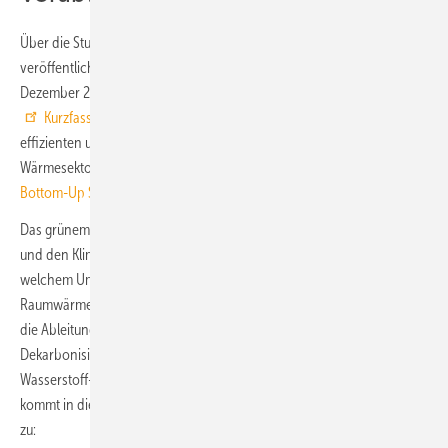
Über die Studie wird schon seit Anfang 2021 gesprochen,
veröffentlicht werden soll die vollständige Studie nun am 14.
Dezember 2022. Am 28. November 2022 wurde bereits eine
Kurzfassung
der „Bottom-Up Studie zu Pfadoptionen einer
effizienten und sozialverträglichen Dekarbonisierung des
Wärmesektors“ veröffentlicht und vorgestellt (
Präsentation zur
Bottom-Up Studie Wärmesektor
).
Das grünem Wasserstoff eine Schlüsselrolle bei der Energiewende
und den Klimazielen zukommt, ist aus heutiger Sicht ein Fakt. In
welchem Umfang dies auch auf die dezentrale Erzeugung von
Raumwärme zutrifft, ist umstritten. In diesem Zusammenhang zeigen
die Ableitungen aus den Vorabveröffentlichungen, dass bei der
Dekarbonisierung des Raumwärmemarkts mindestens bis 2030
Wasserstoff-Heizungen keine Relevanz haben. Die tragende Rolle
kommt in diesem Zeitfenster elektrisch angetriebenen Wärmepumpen
zu: