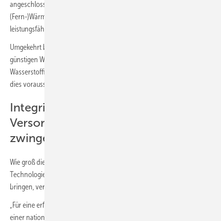
angeschlossenen Industrie- und Gewerbebetriebe sowie die
(Fern-)Wärmeversorgung. Dafür benötigen wir umgehend eine
leistungsfähige Wasserstoffinfrastruktur in Deutschland.“
Umgekehrt bedeutet dies: Gibt es nicht schnell große Mengen
günstigen Wasserstoff und nicht frühzeitig eine leistungsfähige
Wasserstoffinfrastruktur in Deutschland, sind die Szenarien, die genau
dies voraussetzen unrealistisch.
Integrierte
Versorgungsinfrastrukturen sind
zwingend
Wie groß die Herausforderungen sind, um überhaupt alle
Technologien im Rennen zu behalten bzw. Wasserstoff ins Rennen zu
bringen, verdeutlichen folgende Botschaften:
„Für eine erfolgreiche Wärmewende müssen die Entwicklungspläne
einer nationalen und europäischen Wasserstoffinfrastruktur mit der