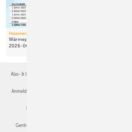
Heizenergiekosten
Wärmepumpen­strom-/Gas­preis-Baro­meter
2026-06
Abo- & Leserservice
AGB
Alle Inhalte chronologisch
Anmelden
Anmeldung & Registrierung
Datenschutz
Editor's choice
E-Paper
Fachbeiträge
Gentner Verlag
Impressum
Karriere bei Gentner