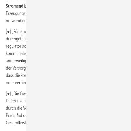
Stromendkundenpreise sein sollten.
Zusätzlich zum Hochlauf des
Erzeugungsmarktes ist ein vorausschauender Aus- bzw. Umbau der
notwendigen Infrastrukturen zwingend erforderlich.“
(●) „Für eine erfolgreiche Wärmewende ist nach erfolgreich
durchgeführter kommunaler Wärmeplanung über geeignete
regulatorische Maßgaben eine Verbindlichkeit zur Umsetzung auf der
kommunalen Ebene herzustellen, da sonst Interessenskonflikte und
anderweitige gesetzliche Verpflichtung, wie z. B. die Gewährleistung
der Versorgungssicherheit bei allen Kunden, dazu führen könnten,
dass die kommunale Wärmewende unnötig verteuert, verlangsamt
oder verhindert wird.“
(●) „Die Gesamtkosten der Szenarien zeigen in jedem Gebiet geringe
Differenzen zwischen den Transformationspfaden und sind geprägt
durch die Verbrauchskosten. Liegt einer der Energieträger im hohen
Preispfad oder beide im durchschnittlichen, steigen die
Gesamtkosten, […]“