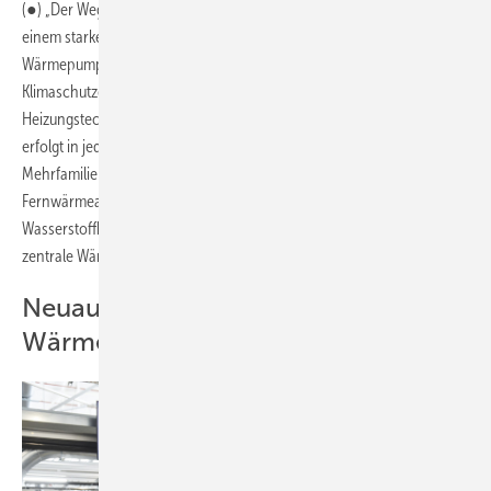
(●) „Der Weg bis 2030 ist in allen Szenarien sehr ähnlich und durch
einem starken Hochlauf der Photovoltaik- und
Wärmepumpenleistungen zur Erreichung der Ziele des
Klimaschutzgesetzes geprägt. Der Energieträger- und
Heizungstechnologiewechsel in Richtung Strom und Wärmepumpen
erfolgt in jedem Szenario in allen Bereichen (also Einfamilienhäusern,
Mehrfamilienhäusern und auch GHD- sowie
Fernwärmeanwendungen). Gleiches gilt für den Beginn des
Wasserstoffhochlaufes für die industriellen Anwendungen und die
zentrale Wärmeerzeugung, der bis 2030 initiiert wird.“
Neuausrichtung im
Wärmeerzeugermarkt ab 2030?