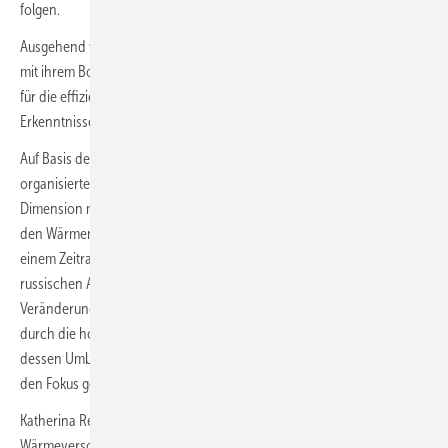
folgen.
Ausgehend von vier realen Versorgungsgebieten schließt die Studie
mit ihrem Bottom-up-Ansatz eine Forschungslücke. Sie zeigt Optionen
für die effiziente Dekarbonisierung des Wärmesektors und
Erkenntnisse für die kommunale Wärmeplanung auf.
Auf Basis der Klimaziele muss ab 2045 der lokal und regional
organisierte Wärmesektor klimaneutral sein. Aufgrund der großen
Dimension muss dieses Ziel volkswirtschaftlich kosteneffizient und für
den Wärmenutzer bezahlbar erreicht werden. Die Studie wurde in
einem Zeitraum erstellt, in dem die Energiemärkte aufgrund des
russischen Angriffskriegs gegen die Ukraine erheblichem Druck und
Veränderungen unterliegen. Gleichzeitig hat sich im Wärmesektor
durch die hohen Energiepreise eine neue Dynamik entwickelt, die
dessen Umbau beschleunigen wird und das Thema Bezahlbarkeit in
den Fokus gerückt hat.
Katherina Reiche, Vorsitzende des NWR: „Die Dekarbonisierung der
Wärmeversorgung gehört zu den größten Herausforderungen auf