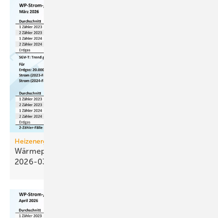
Heizenergiekosten
Wärmepumpen­strom-/Gas­preis-Baro­meter
2026-03