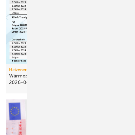
Heizenergiekosten
Wärmepumpen­strom-/Gas­preis-Baro­meter
2026-04