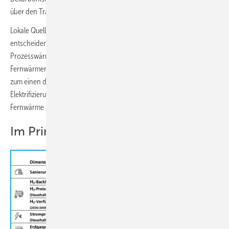
über den Transformationspfad des Versorgungsgebietes.
Lokale Quellenverfügbarkeit und bestehende Infrastruktur sind
entscheidend für Energieträger. So werden in Mainz, wo Raum- und
Prozesswärmebedarf ähnlich hoch sind, bereits vorhandene
Fernwärmenetze stärker ausgelastet. Die Prozesswärme wird in Mainz
zum einen durch Großwärmepumpen in Verbindung mit direkter
Elektrifizierung und zum anderen durch wasserstoffbasierte
Fernwärme und Kraft-Wärme-Kopplungsanlagen bereitgestellt.
Im Prinzip Planwirtschaft