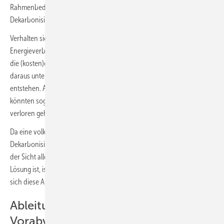
Rahmenbedingungen an vielen Stellen zu einer ganz anderen
Dekarbonisierungsstrategie führen würden.
Verhalten sich aber die Akteure – sofern lokal ein industrieller
Energieverbraucher dominierend ist, nur ein Akteur – anders als es
die (kosten)optimale Dekarbonisierungsstrategie aufzeigt, würde
daraus unter Umständen eine ganz neue Dekarbonisierungsstrategie
entstehen. Abhängig vom Zeitpunkt des abweichenden Verhaltens
könnten sogar bereits getätigte Investitionen in großem Umfang
verloren gehen.
Da eine volkswirtschaftlich kosteneffiziente
Dekarbonisierungsstrategie nicht automatisch bedeutet, dass sie aus
der Sicht alle betroffenen Energiekunden ebenfalls die optimale
Lösung ist, ist abweichendes Verhalten quasi vorprogrammiert. Dass
sich diese Abweichungen gegenseitig aufheben, ist kaum zu erwarten.
Ableitungen aus den
Vorabveröffentlichungen