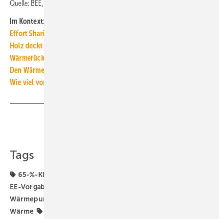
Quelle: BEE,
BEE-Wärmeszenario 2045
/ jv
Im Kontext:
Effort Sharing: Deutschland drohen hohe Strafzahlungen
Holz deckt 46 Tage den kompletten Wärmebedarf Deutschlands
Wärmerückgewinnung mit RLT-Anlagen spart 20 TWh/a
Den Wärmepumpenhochlauf zukunftsfähig ausgestalten
Wie viel vom Wärmepumpenstrom liefert die eigene PV-Anlage?
Teilen
Link kopieren
Tags
65-%-Klausel für erneuerbare Energien
65-Prozent-
EE-Vorgabe
BEE
Erneuerbare Energien
Heizungs-
Wärmepumpe
Klimaneutralität 2045
Klimaziele
Wärme
Wärmepumpe
Wärmepumpen-Rollout