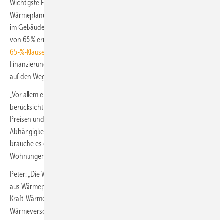
Wichtigste Forderungen des BEE seien, bei der kommunalen
Wärmeplanung Erneuerbare von vornherein in den Blick zu nehmen,
im Gebäudeenergiegesetz eine Verankerung der Pflicht zur Nutzung
von 65 % erneuerbaren Energien ab 2024 vorzunehmen (siehe auch:
65-%-Klausel für erneuerbare Energien
) sowie eine dauerhafte
Finanzierung und planbare Weiterentwicklung der Förderprogramme
auf den Weg zu bringen.
„Vor allem einkommensschwache Haushalte müssen dabei stärker
berücksichtigt werden. Sie leiden am meisten unter den hohen
Preisen und müssen ebenfalls die Chance bekommen, sich aus der
Abhängigkeit von fossilen Energien zu lösen“, so Peter. Außerdem
brauche es eine Fachkräfteoffensive, um die Wärmewende in den
Wohnungen und Häusern auch umzusetzen.
Peter: „Die Wärmewende ist vielfältig und lokal. Das Zusammenspiel
aus Wärmepumpen, Tiefer Geothermie, Solarthermie, Bioenergie und
Kraft-Wärme-Kopplungs-Anlagen ist die Zukunft unserer
Wärmeversorgung. Die Bundesregierung muss sie jetzt entfesseln.“ ■