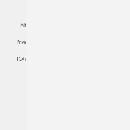
Team
Mediaservice
Mitgliedschaften und Engagement
Newsletter
Privacy Manager
RSS-Feed
TGA+E abonnieren
TGA+E-WissensCheck
Veranstaltungen / Webinare
© 2026 TGA+E Fachplaner