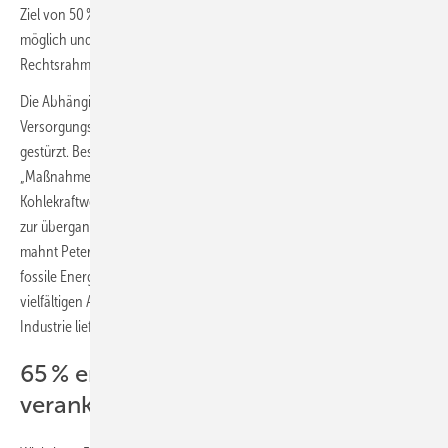
Ziel von 50 % erneuerbarer Wärme bis 2030 ist ambitioniert, aber
möglich und nötig. Erreichen kann man es aber nur, wenn der
Rechtsrahmen jetzt schnell angepasst wird.“
Die Abhängigkeit von fossilem Gas und die damit verbundene
Versorgungs- und Kostenkrise habe Deutschland in eine tiefe Krise
gestürzt. Besonders die Wärmeversorgung ist davon betroffen.
„Maßnahmen wie LNG-Belieferung oder die Reaktivierung von
Kohlekraftwerken können aber nur eine vorübergehende Notlösung
zur übergangsweisen Sicherung unserer Wärmeversorgung sein“,
mahnt Peter. „Denn die Antwort auf die fossile Krise sind nicht mehr
fossile Energien, sondern erneuerbare Energien, die in ihrer
vielfältigen Anwendung Wärme für Heizungsanlagen, Netze und
Industrie liefern.“
65 % erneuerbaren Energien ab 2024
verankern