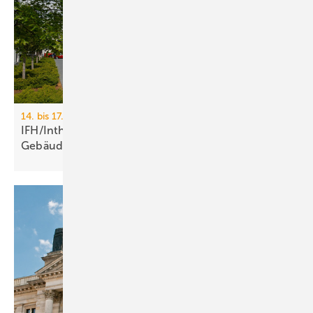
14. bis 17. April 2026, Messe Nürnberg
IFH/Intherm 2026: Sanitär-, Haus- und
Ge­bäu­de­tech­nik