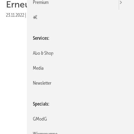
Erneuerbaren
Premium
23.11.2022
|
Druckvorschau
+E
Services
Abo & Shop
Media
Newsletter
Specials
GModG
Wärmepumpe