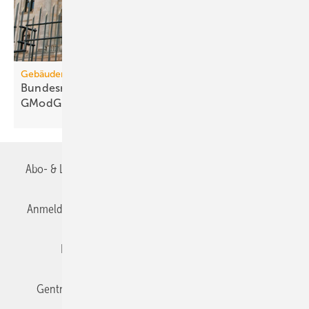
Gebäudemodernisierungsgesetz
Bundesrats­aus­schüsse: 67 Kritik­punkte zum
GModG-Entwurf
Abo- & Leserservice
AGB
Alle Inhalte chronologisch
Anmelden
Anmeldung & Registrierung
Datenschutz
Editor's choice
E-Paper
Fachbeiträge
Gentner Verlag
Impressum
Karriere bei Gentner