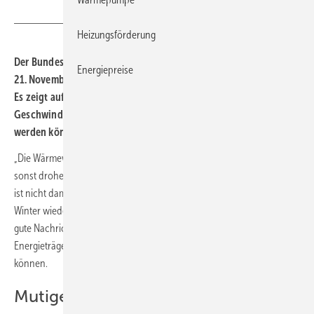
BEE
Heizungsförderung
Der Bundesverband Erneuerbare Energie (BEE) hat am
Energiepreise
21. November 2022 das „BEE-Wärmeszenario 2045“ vorgestellt.
Es zeigt auf, in welchem Umfang und mit welcher
Geschwindigkeit Erneuerbare-Wärme-Technologien eingesetzt
werden können.
„Die Wärmewende gehört ganz oben auf die politische Prioritätenliste,
sonst drohen weiter hohe Kosten und eine unsichere Versorgung. Es
ist nicht damit zu rechnen, dass die Gasspeicher im kommenden
Winter wieder voll sind“, so
BEE
-Präsidentin Dr. Simone Peter. Die
gute Nachricht sei aber, dass erneuerbare Energien fossile
Energieträger bei der Wärmebereitstellung vollständig ersetzen
können.
Mutiger Wärmepumpenhochlauf