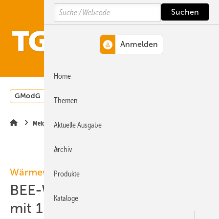
Springe
Springe
Springe
Search
auf
auf
auf
Hauptinhalt
Hauptmenü
SiteSearch
MENÜ
Home
GModG
Wärmepumpe
Heizungsförderung
Energ
Themen
Meldungen
Aktuelle Ausgabe
Archiv
Wärmewende
Produkte
BEE-Wärmeszenario 2045
Kataloge
mit 100 % Wärme aus