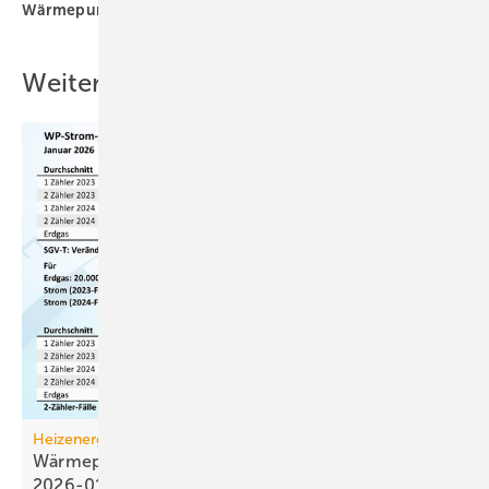
Wärmepumpenhochlauf
Wärmewende
Weitere Inhalte
Heizenergiekosten
Wärmepumpen­strom-/Gas­preis-Baro­meter
2026-01