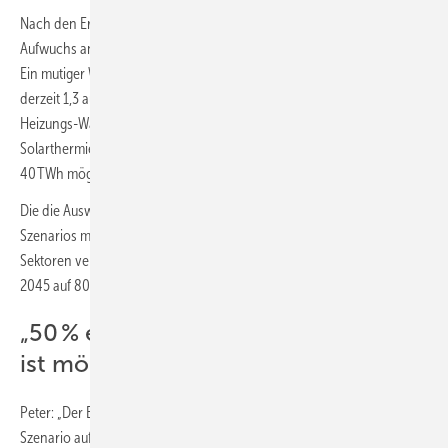
Nach den Ergebnissen des BEE-Szenarios steht ein massiver
Aufwuchs an erneuerbaren Energien über alle Anwendungen bevor.
Ein mutiger Wärmepumpenhochlauf treibe die Anlagenzahl von
derzeit 1,3 auf 6 Mio. bis zum Jahr 2030 und auf 14 bis 18 Mio.
Heizungs-Wärmepumpen bis 2045 hoch. Ein Zuwachs der
Solarthermie ist bis zum Jahr 2030 um weitere 30 TWh auf dann
40 TWh möglich.
Die die Ausweitung nachhaltig erzeugter Bioenergie ist laut des BEE-
Szenarios machbar; wobei ausreichende Kapazitäten für andere
Sektoren verbleiben werden. Die Tiefe Geothermie wird bis zum Jahr
2045 auf 80 TWh ausgebaut.
„50 % erneuerbare Wärme bis 2030
ist möglich und nötig“
Peter: „Der Erneuerbare Anteil an der Wärmeversorgung steigt laut
Szenario auf 54 % im Jahr 2030. Das im Koalitionsvertrag verankerte