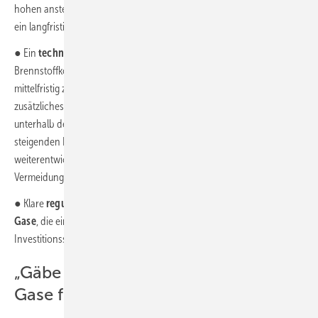
hohen anstehenden Investitionen im In- und Ausland benötigen dazu
ein langfristig planbares Marktumfeld.
● Ein
technologieoffener Ansatz
könnte helfen, die
Brennstoffkosten zu senken, z. B. wenn auch blauer Wasserstoff
mittelfristig zugelassen würde. Auch Biogas könne als Brücke ein
zusätzliches Angebot an klimafreundlichen Gasen zu Kosten
unterhalb des grünen Wasserstoffs bereitstellen. Zudem sollten bei
steigenden Heizkosten soziale Maßnahmen gegen „Energiearmut“
weiterentwickelt werden, die aber den gewollten Anreiz zur CO
-
2
Vermeidung nicht konterkarieren sollten.
● Klare
regulatorische Rahmenbedingungen für klimafreundliche
Gase
, die einen schnellen Hochlauf ermöglichen und
Investitionssicherheit für Investoren schaffen.
„Gäbe es genügend klimafreundliche
Gase für Deutschland…“