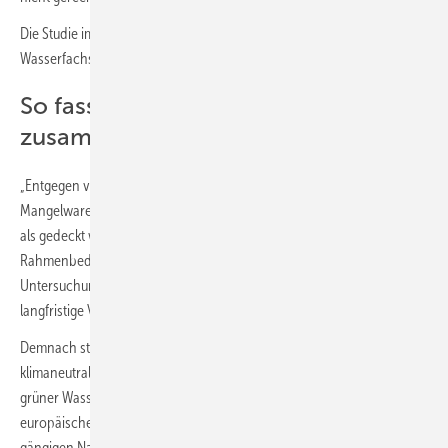
Die Studie im Auftrag des Deutschen Vereins des Gas- und
Wasserfachs (DVGW) wurde von Frontier Economics erstellt.
So fasst der DVGW die Studie
zusammen:
„Entgegen vieler Annahmen muss Wasserstoff jedoch keine
Mangelware bleiben. Bereits ab dem Jahr 2030 kann der Bedarf mehr
als gedeckt werden. Voraussetzung ist jedoch, dass die politischen
Rahmenbedingungen entsprechend geschaffen werden. […] Die
Untersuchung hat in verschiedenen Szenarien die mittel- und
langfristige Verfügbarkeit klimaneutraler Gase ermittelt.
Demnach stehen im Jahr 2030 rund 290 TWh CO
-armer bis
2
klimaneutraler Wasserstoff zur Verfügung. Etwa 60 % davon wären
grüner Wasserstoff aus heimischer Elektrolyse und anderen
europäischen Ländern. Diese Menge übertrifft um ein Vielfaches alle
gängigen Nachfrageprognosen. So geht der Nationale Wasserstoffrat