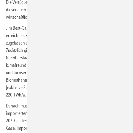
Die Verfügbarkeit von Wasserstoff bedeutet allerdings nicht, dass
dieser auch tatsächlich zum Einsatz kommt, insbesondere aus
wirtschaftlichen Überlegungen. Dazu heißt es in der Studie:
„Im Best-Case-Szenario werden die nationalen Elektrolyseurziele
erreicht, es werden blaue Wasserstoffmengen im limitierten Rahmen
zugelassen und erste Erfolge im Bereich Pyrolyse werden unterstellt.
Zusätzlich gibt es internationalen Handel via Pipeline mit den direkten
Nachbarstaaten. Insgesamt führt dies zu einem Angebot an
klimafreundlichen Gasen im Jahr 2030 von rund 400 TWh/a. Blauer
und türkiser Wasserstoff sowie die Erschließung der
Biomethanmengen erlauben ein Preisplateau von rund 8 Ct/kWh
[exklusive Steuern, Abgaben und Netzkosten] für die ersten
220 TWh/a.
Danach muss auf einheimischen grünen Wasserstoff (25 TWh/a) bzw.
importierten Wasserstoff (146 TWh) zurückgegriffen werden. Im Jahr
2030 ist dieser noch teurer als die vorgenannten klimafreundlichen
Gase. Importierter grüner Wasserstoff und einheimisch produzierter