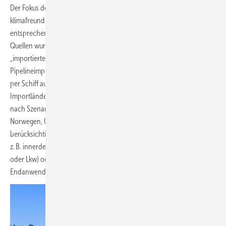
Der Fokus der Analyse ist die Frage: „Gäbe es genügend
klimafreundliche Gase für Deutschland ‚frei Grenze‘, wenn es eine
entsprechende Nachfrage aus verschiedenen Sektoren gäbe?“ Die
Quellen wurden unterteilt in „einheimische Produktion“ und
„importierte Mengen“ aus anderen Staaten. Hierbei wurden nur
Pipelineimporte angesetzt – ein Import von gasförmigem Wasserstoff
per Schiff aus fernen Exportländern wurde nicht berücksichtigt. Als
Importländer via Pipeline kommen in der Studie annahmegemäß (je
nach Szenario) sämtliche EU-Staaten in Betracht, zuzüglich
Norwegen, UK, Schweiz, Ukraine, Belarus und der MENA-Region. Nicht
berücksichtigt wurden zudem Restriktionen auf der Nachfrageseite,
z. B. innerdeutsche Gasfernleitungen oder Gasverteilung (via Pipeline
oder Lkw) oder erforderliche Umrüstungen bei den
Endanwendungen.