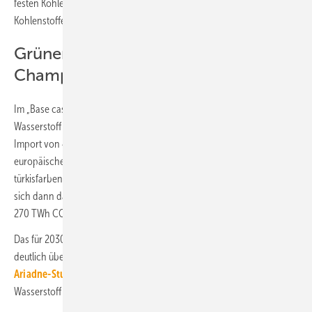
festen Kohlenstoffes als „Baumaterial“ ohne Freisetzung des
Kohlenstoffes in der weiteren Verwendung.
Grüner Wasserstoff bleibt 2030
Champagner
Im „Base case“-Szenario errechnet die Studie beim grünen
Wasserstoff mit einer Inlandserzeugung von 25 TWh, mit einem
Import von 48 TWh aus Nachbarländern und 98 TWh aus anderen
europäischen Ländern, insgesamt also 171 TWh. Mit 20 TWh
türkisfarbenem Wasserstoff und 100 TWh blauem Wasserstoff ergibt
sich dann das vom DVGW genannte Angebotspotenzial von „rund
270 TWh CO
-armer bis klimaneutraler Wasserstoff“.
2
Das für 2030 angenommene Wasserstoff-Angebot liegt im Base Case
deutlich über allen Prognosen für die Wasserstoff-Nachfrage der
Ariadne-Studie
. Dies gilt auch, wenn ausschließlich auf grünen
Wasserstoff abgestellt wird.