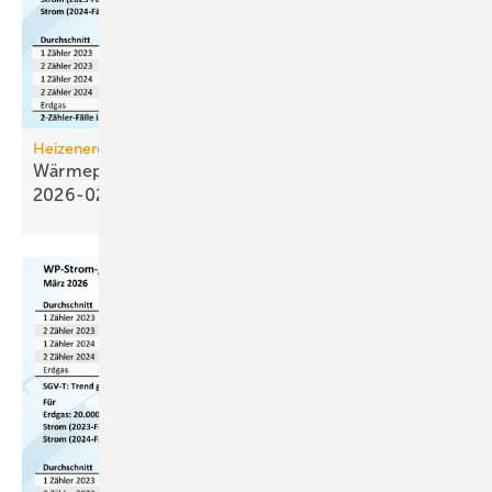
Heizenergiekosten
Wärmepumpen­strom-/Gas­preis-Baro­meter
2026-02