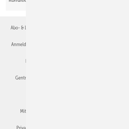
Kondi­tionen
Abo- & Leserservice
AGB
Alle Inhalte chronologisch
Anmelden
Anmeldung & Registrierung
Datenschutz
Editor's choice
E-Paper
Fachbeiträge
Gentner Verlag
Impressum
Karriere bei Gentner
Team
Mediaservice
Mitgliedschaften und Engagement
Newsletter
Privacy Manager
RSS-Feed
TGA+E abonnieren