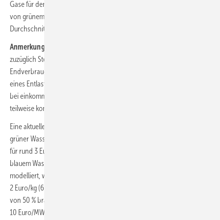
Gase für den Gebäudesektor zu teuer seien: Die Herstellungskosten
von grünem Wasserstoff könnten von aktuell 25 bis 30 Ct/kWh auf im
Durchschnitt 5 bis 7 Ct/kWh im Jahr 2045 sinken.
Anmerkung:
Reine Herstellkosten von 5 bis 7 Ct/kWh bedeuten
zuzüglich Steuern, Abgaben, Vertriebs- und Netzkosten
Endverbraucherpreise, die zuletzt die Bundesregierung zum Schnüren
eines Entlastungspakets aktiviert haben, wobei dieses insbesondere
bei einkommensschwachen Haushalten die Preissteigerungen nur
teilweise kompensiert.
Eine aktuelle Studie von Aurora Energy Research erwartet sogar, das
grüner Wasserstoff schon im Jahr 2030 in einigen Ländern Europas
für rund 3 Euro/kg (9 Ct/kWh
) produziert und damit Kostenparität zu
Hi
blauem Wasserstoff erreichen kann. Aurora Energy Research hat auch
modelliert, was zum Erreichen von Wasserstoffproduktionskosten von
2 Euro/kg (6 Ct/kWh
) nötig wäre: Bei einer Elektrolyseur-Auslastung
Hi
von 50 % bräuchte es dafür durchschnittliche Stromkosten von
10 Euro/MWh (1 Ct/kWh) – die Annahme so niedriger Stromkosten sei