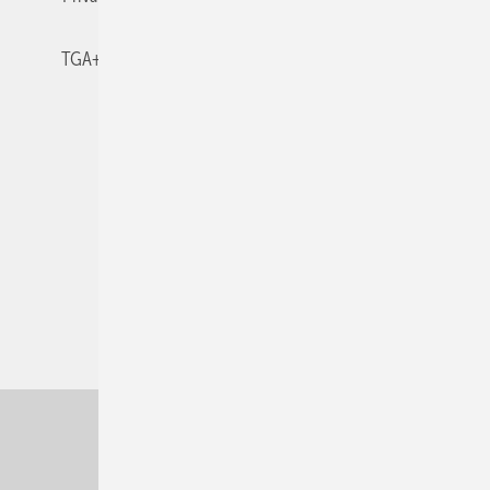
TGA+E-WissensCheck
Veranstaltungen / Webinare
© 2026 TGA+E Fachplaner
Nach oben