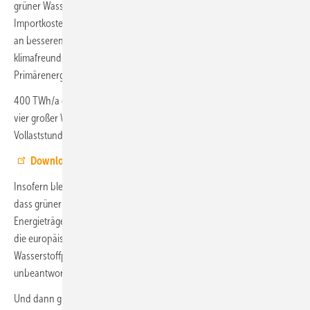
grüner Wasserstoff weisen in der Mittelfrist ähnliche Kosten auf – die
Importkosten werden durch verbesserte Auslastung der EE Anlagen
an besseren Standorten ausgeglichen. Damit würden
klimafreundliche Gase nur knapp 12 % des heutigen deutschen
Primärenergiebedarfes decken können.“
400 TWh/a entsprechen laut der Studie grob der Transportleistung
vier großer Wasserstoffpipelines (48" bei 13 GW und 7000
Vollaststunden).
Download der DVGW-Studie
.
Insofern bleibt auch im Rahmen der Sandkastenspiele festzuhalten,
dass grüner Wasserstoff 2030 doch noch der Champagner unter den
Energieträgern ist, zumindest was den Preis anbelangt. Und warum
die europäischen Länder zwischen 3 und 20 % ihrer eigenen
Wasserstoffproduktion nach Deutschland liefern sollten, bleibt auch
unbeantwortet, letztendlich wird dies wohl der Preis entscheiden.
Und dann gibt es noch einen Punkt, den die Studie nicht anspricht: