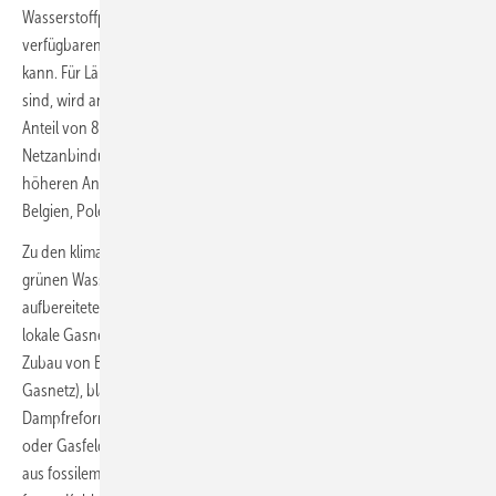
Wasserstoffproduktion als „fair share“ einen Exportanteil von 15 % der
verfügbaren Wasserstoffmenge eines Nachbarlands beanspruchen
kann. Für Länder, die nicht direkte Nachbarstaaten von Deutschland
sind, wird angenommen, dass sie Deutschland zu einem geringeren
Anteil von 8 % beliefern werden. Aus Regionen mit guter
Netzanbindung geht die Studie davon aus, dass sie einen um 5 %
höheren Anteil, also 20 % liefern, genannt sind die Niederlande,
Belgien, Polen, die Ukraine, Russland und Belarus.
Zu den klimafreundlichen Gasen zählt Frontier Economics nicht nur
grünen Wasserstoff, sondern Biomethan (Einspeisung von
aufbereitetem Biogas aus heutigen Biogasverstromungsanlagen in das
lokale Gasnetz, die Vergasung von Holzreststoffen „SNG Route“, den
Zubau von Biogasanlagen und den Import von Biomethan über das
Gasnetz), blauen Wasserstoff aus fossilem Methan aus
Dampfreformierung und Einlagerung des gasförmigen CO
in alten Öl-
2
oder Gasfeldern oder Salzkavernen sowie türkisfarbenen Wasserstoff
aus fossilem Methan aus industrieller Pyrolyse und Verwendung des