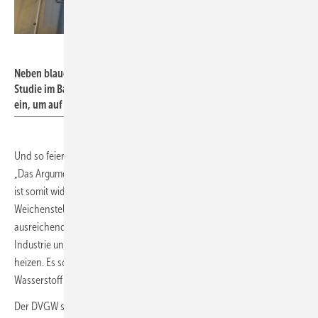
Guntar Feldmann – stock.adobe.com
Neben blauem und türkisfarbenem Wasserstoff bezieht die DVGW-
Studie im Base-Case-Szenario 102 TWh Biometahn im Jahr 2030
ein, um auf einen günstigen Preis zu kommen.
Und so feiert Prof. Dr. Gerald Linke, Vorstandsvorsitzender des DVGW:
„Das Argument, Wasserstoff sei der Champagner der Energiewende,
ist somit widerlegt. Mit politischem Willen und den notwendigen
Weichenstellungen können über die deutschen Verteilnetze
ausreichende Mengen für alle Sektoren zur Verfügung stehen – für die
Industrie und auch für die über 20 Mio. Haushalte, die heute mit Gas
heizen. Es sollten also alle Sektoren für die Anwendung von
Wasserstoff berücksichtigt werden.“
Der DVGW sieht mit der Studie auch entkräftet, dass klimafreundliche