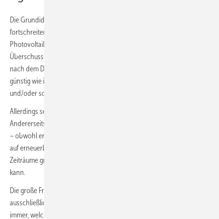
Die Grundidee ist sogar realistisch: Irgendwann werden aufgrund der
fortschreitenden dezentralen Stromerzeugung mit Windkraft- und
Photovoltaik-Anlagen über so lange Zeiträume große Mengen an
Überschussstrom so günstig zur Verfügung stellen, dass mit ihnen
nach dem Durchschreiten vieler Lernkurven Wasserstoff ähnlich
günstig wie in eigens dafür errichteten Großanlagen an wind-
und/oder sonnenreichen Standorten erzeugt werden kann.
Allerdings setzt dies voraus, dass es eine starke Elektrifizierung gibt.
Andererseits sollen insbesondere Wärmekunden nicht elektrifizieren
– obwohl erst der Lastgang im Gebäudebereich dazu führt, dass ein
auf erneuerbaren Energien aufbauendes Stromsystem über lange
Zeiträume große Mengen an Überschussstrom zur Verfügung stellen
kann.
Die große Frage beim klimaneutralen und insbesondere beim
ausschließlich langfristig zukunftsfähigen grünen Wasserstoff ist
immer, welche kostenseitigen Zielmarken und Produktions- und