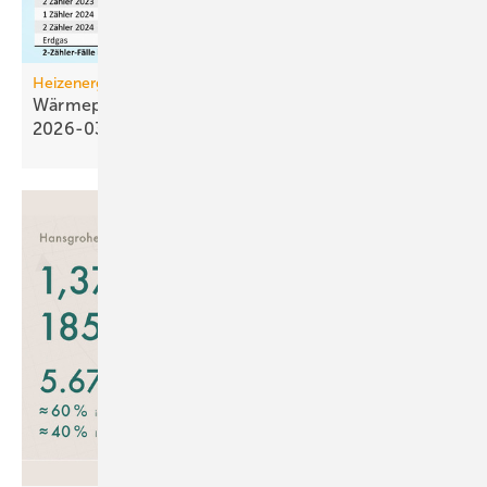
Heizenergiekosten
Wärmepumpen­strom-/Gas­preis-Baro­meter
2026-03