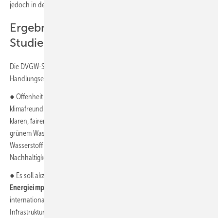
jedoch in den kommenden Jahren unrealistisch.
Ergebnisse und Annahmen der
Studie
Die DVGW-Studie enthält in der Zusammenfassung vier
Handlungsempfehlungen für die politische Weichenstellung:
● Offenheit und Neutralität gegenüber diversen Quellen von
klimafreundlichen Gasen und anderen Energieträgern basierend auf
klaren, fairen
Grenzwerten für Nachhaltigkeit
. Dadurch soll neben
grünem Wasserstoff grundsätzlich auch blauer und türkisfarbener
Wasserstoff eine Option darstellen, wenn sie die Grenzwerte für
Nachhaltigkeit erfüllen.
● Es soll akzeptiert werden:
Deutschland bleibt ein
Energieimportland
. Deshalb müssten Grundlagen für den
internationalen Energiehandel mit grünen Molekülen in puncto
Infrastruktur und beim regulatorischen Rahmen gelegt werden. Die