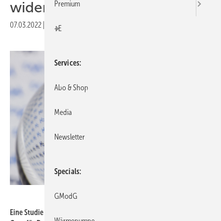
widerlegt
Premium
07.03.2022
|
Druckvorschau
+E
Services
Abo & Shop
Media
Newsletter
Specials
Wirestock – stock.adobe.com
GModG
Eine Studie hat untersucht: „Gäbe es genügend klimafreundliche
Wärmepumpe