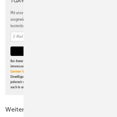
TGA+E Newsletter!
Mit unserem Newsletter erhalten Sie regelmäßig von uns
ausgewählte Informationen und Neuigkeiten, gebündelt und
kostenlos direkt ins Postfach.
Bei Anmeldung zu diesem Newsletter bin ich damit einverstanden, über
interessante Verlags- und Online-Angebote
der Marken der Alfons W.
Gentner Verlag GmbH & Co. KG
informiert zu werden. Diese
Einwilligung kann ich jederzeit widerrufen und eine Abmeldung ist
jederzeit möglich. Informationen zum Umgang mit Daten finden Sie
auch in unserer
Datenschutzerklärung
.
Weitere Inhalte