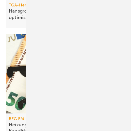
TGA-Hersteller
Hansgrohe: trotz leichtem Um­satz­rück­gang
opti­mis­tisch
BEG EM
Heizungs­förderung mit de­gres­siven