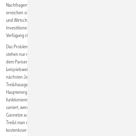
Nachfragemengen zu welchen Zeitpunkten sicher und nachhaltig zu
erreichen sind, sonst werden die dafür notwendigen Akteure in Politik
und Wirtschaft kaum handeln, sprich die dafür notwendigen
Investitionen tätigen bzw. Fördermittel und Subventionen zur
Verfügung stellen.
Das Problem: Die zur Verfügung stehende Zeit ist sehr knapp, es
stehen nur noch wenige Jahre zur Dekarbonisierung im Einklang mit
dem Pariser Übereinkommen zur Verfügung. Nimmt man
beispielsweise in Deutschland den Gebäudesektor, sind hier in den
nächsten Jahren gewaltige Fortschritte bei der
Treibhausgasminderung notwendig. Mit fossilem Erdgas als
Hauptenergieträger kann das auch mit einer Brückenfunktion nicht
funktionieren. Wird aber umfangreich elektrifiziert oder energetisch
saniert, werden die Kosten zum Betrieb und zur Umrüstung der
Gasnetze auf immer geringere Gasmengen umgelegt werden müssen.
Treibt man diese Überlegung weit, wird irgendwann selbst
kostenloser Wasserstoff nicht mehr wirtschaftlich an wenige