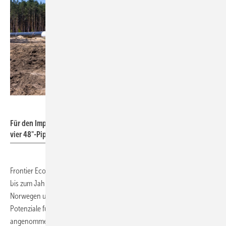
CeHa – stock.adobe.com
Für den Import von 400 TWh/a Wasserstoff wäre ein Äquivalent von
vier 48"-Pipelines (Umrüstung oder Neubau) erforderlich.
Frontier Economics geht in der Studie davon aus, dass im Standardfall
bis zum Jahr 2030 in den europäischen Ländern 3 % sowie in
Norwegen und den Niederlanden 5 % der Erneuerbaren-Energien-
Potenziale für Wasserstoff genutzt werden. Weiterhin wird
angenommen, dass Deutschland aus der regionalen europäischen