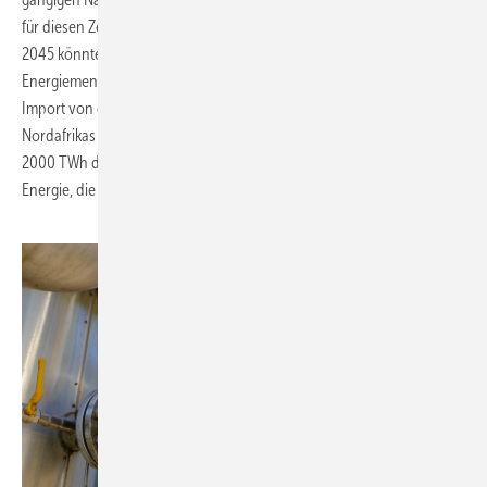
für diesen Zeitraum von einem Bedarf von bis zu 110 TWh/a aus. Bis
2045 könnten Industrie, Fahrzeuge sowie Gebäude dann mit einer
Energiemenge von 850 TWh/a versorgt werden. Durch den [weiteren]
Import von grünem Wasserstoff beispielsweise aus Ländern
Nordafrikas wäre auf lange Sicht sogar ein Angebot von etwa
2000 TWh denkbar. Dies entspricht mindestens dem Doppelten der
Energie, die im klimaneutralen Deutschland der Zukunft benötigt wird.“