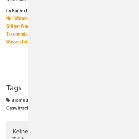
Im Kontext:
Nur Wärmepumpen oder auch Wasserstoff-Heizungen?
Grüner Wasserstoff aus Europa bleibt noch lange teuer
Taxonomie: Gaswirtschaft glaubt nicht zeitnah an Wasserstoff
Wasserstoff-Importe bis 2030 mehr Illusion als Option
Teilen
Link kopieren
Tags
Biomethan
DVGW
Energieträger
Gas
Gaswirtschaft
Gebäudesektor
Studie
Wasserstoff
Keine Zeit? Kein Problem mit dem