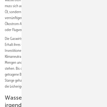
muss sich auf happige Preise einstellen. Wasserstoff ist nicht das neue
Öl, sondern der Champagner unter den Energieträgern. Er dürfte
vernünftigerweise nur da eingesetzt werden, wo es keine direkte
Ökostrom-Alternative gibt, beispielsweise im Schiffs-, Schwerlast-
oder Flugverkehr.“
Die Gaswirtschaft pflegt ein anderes Bild, das nachvollziehbar vom
Erhalt ihres Geschäftsmodells und der Refinanzierung der hohen
Investitionen in die Gasinfrastruktur geprägt ist. Stark vereinfacht:
Klimaneutraler Wasserstoff wird schon bald in ausreichenden
Mengen und wirtschaftlicher als Stromanwendungen zur Verfügung
stehen. Bis dahin soll Erdgas (und ggf. auch Biogas) eine politisch
getragene Brücke sein, die heutigen Erdgaskunden sollen bei der
Stange gehalten und nach Möglichkeit im Gebäudebereich auch noch
die bisherigen Heizölkunden eingesammelt werden.
Wasserstoff wird günstig werden –
irgendwann