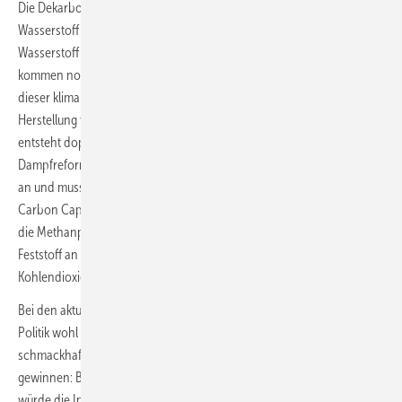
Die Dekarbonisierung von Erdgas (Methan) per Methanpyrolyse zu
Wasserstoff bedeutet, dass zur Gewinnung von 1 kWh türkisfarbenem
Wasserstoff allein stofflich 1,67 kWh Methan erforderlich sind. Dazu
kommen noch der Energieaufwand für den Prozess, allerdings kann
dieser klimaneutral erzeugt werden. Stofflich deutlich günstiger ist die
Herstellung von blauem Wasserstoff mittels Dampfreformierung, es
entsteht doppelt so viel Wasserstoff wie bei der Pyrolyse. Bei der
Dampfreformierung fällt der Kohlenstoff allerdings als CO
gasförmig
2
an und muss in der Regel unter Einsatz von Energie gelagert (CCS,
Carbon Capture and Storage) und zuvor transportiert werden. Hier ist
die Methanpyrolyse günstiger: Der erhaltene Kohlenstoff fällt als
Feststoff an und kann abgelagert oder ohne die Entstehung von
Kohlendioxid genutzt werden.
Bei den aktuellen Sorgen um die Versorgungssicherheit dürfte die
Politik wohl eher ungläubig die Stirn runzeln, wenn man ihr
schmackhaft machen will, aus 1,67 kWh Erdgas 1,0 kWh Wasserstoff zu
gewinnen: Bei der Methanpyrolyse mit Konversion in Deutschland
würde die Importabhängigkeit bei Erdgas steigen. ■