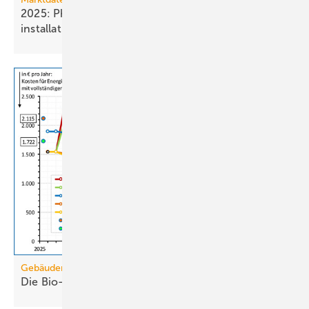
2025: Photovoltaik- und Strom­speicher­
installationen
rückläufig
Gebäudemodernisierungsgesetz
Die Bio-Treppe im GModG ist ein
Scheinzwerg