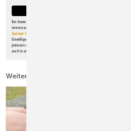
Bei Anmeldung zu diesem Newsletter bin ich damit einverstanden, über
interessante Verlags- und Online-Angebote
der Marken der Alfons W.
Gentner Verlag GmbH & Co. KG
informiert zu werden. Diese
Einwilligung kann ich jederzeit widerrufen und eine Abmeldung ist
jederzeit möglich. Informationen zum Umgang mit Daten finden Sie
auch in unserer
Datenschutzerklärung
.
Weitere Inhalte