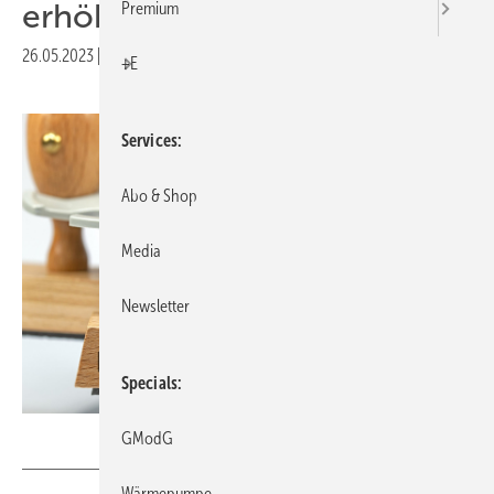
erhöht
Premium
26.05.2023
|
Druckvorschau
+E
Services
Abo & Shop
Media
Newsletter
Specials
M. Schuppich – stock.adobe.com
GModG
Wärmepumpe