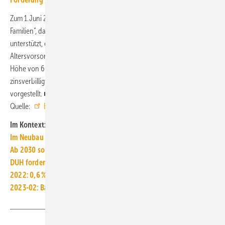
Zum 1. Juni 2023 startet das Programm „Wohneigentumsförderung für
Familien“, das Familien mit kleinen und mittleren Einkommen dabei
unterstützt, ein eigenes Haus zu bauen und gleichzeitig etwas für die
Altersvorsorge zu machen. Familien mit einem Jahreseinkommen in
Höhe von 60 000 Euro (pro Kind plus 10 000 Euro) erhalten
zinsverbilligte Kredite. Die Förderkonditionen werden in Kürze
vorgestellt. ■
Quelle:
BMWSB
/ jv
Im Kontext:
Im Neubau wird die Gas-Heizung auch ohne Verbot aussortiert
Ab 2030 sollen Neubauten Nullemissionsgebäude sein
DUH fordert Beschleunigung der Wärmepumpen-Förderung
2022: 0,6 % mehr Baufertigstellungen als im Vorjahr
2023-02: Baupreise für Wohngebäude um 15,1 % gestiegen