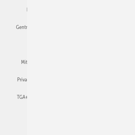
Editor's choice
E-Paper
Fachbeiträge
Gentner Verlag
Impressum
Karriere bei Gentner
Team
Mediaservice
Mitgliedschaften und Engagement
Newsletter
Privacy Manager
RSS-Feed
TGA+E abonnieren
TGA+E-WissensCheck
Veranstaltungen / Webinare
© 2026 TGA+E Fachplaner