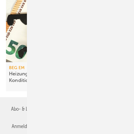
BEG EM
Heizungs­förderung mit de­gres­siven
Kondi­tionen
Abo- & Leserservice
AGB
Alle Inhalte chronologisch
Anmelden
Anmeldung & Registrierung
Datenschutz