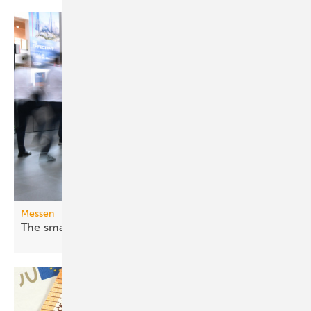
Messen
The smarter E Europe 2026: Fossil war
gestern