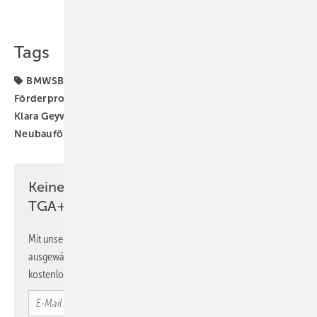
Teilen
Link kopieren
Tags
BMWSB
Bundesförderung für effiziente Gebäude
Förderprogramm
Förderprogramme
Förderung
Klara Geywitz
Klimafreundlicher Neubau
Neubauförderung
Robert Habeck
Keine Zeit? Kein Problem mit dem
TGA+E Newsletter!
Mit unserem Newsletter erhalten Sie regelmäßig von uns
ausgewählte Informationen und Neuigkeiten, gebündelt und
kostenlos direkt ins Postfach.