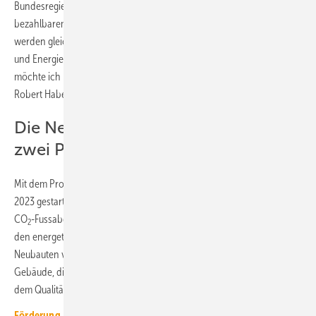
Bundesregierung leistet einen wichtigen Beitrag zu Schaffung von
bezahlbarem Wohnraum und zum klimafreundlichen Bauen. Mit ihr
werden gleichzeitig Anreize gesetzt, trotz Inflation, erhöhter Zinssätze
und Energiepreise in das Bauen zu investieren. Für die Unterstützung
möchte ich mich bei meinen Kabinettskollegen Christian Lindner und
Robert Habeck bedanken.“
Die Neubauförderung besteht aus
zwei Programmen:
Mit dem Programm „Klimafreundlicher Neubau“ (KFN), das zum 1. März
2023 gestartet ist, werden Neubauvorhaben gefördert, bei denen der
CO
-Fussabdruck über den gesamten Lebenszyklus gering ist, und die
2
den energetischen Standard eines Effizienzhauses 40 (EH 40) für
Neubauten vorweisen. Eine noch größere Unterstützung gibt es für
Gebäude, die zusätzlich über eine Nachhaltigkeitszertifizierung nach
dem Qualitätssiegel Nachhaltiges Gebäude (QNG) verfügen.
Förderung „Klimafreundlicher Neubau“ ab 1. März 2023