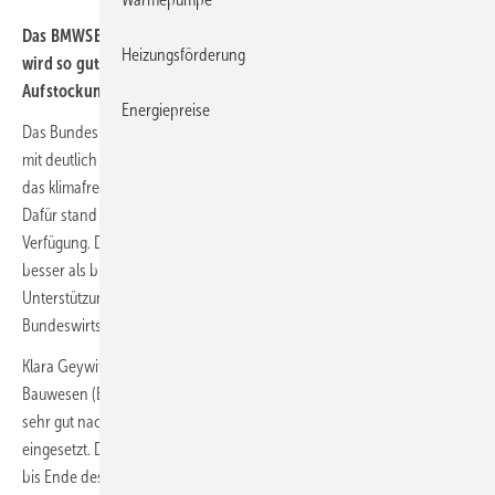
Das BMWSB-Förderprogramm „Klimafreundlicher Neubau“ (KFN)
Heizungsförderung
wird so gut angenommen, dass bereits für 2023 eine
Aufstockung um 888 Mio. Euro vorgenommen wird.
Energiepreise
Das Bundesbauministerium hat in diesem Jahr eine Neubauförderung
mit deutlich höheren Anforderungen als zuvor gestartet. Sie fördert
das klimafreundliche Bauen und die Bildung von Wohneigentum.
Dafür stand seit dem 1. März 2023 ein Budget von 1,1 Mrd. Euro zur
Verfügung. Da das Förderprogramm „Klimafreundlicher Neubau“
besser als budgetiert angenommen wird, erfolgt jetzt mit
Unterstützung des Bundesfinanz- und des
Bundeswirtschaftsministeriums eine Aufstockung um 888 Mio. Euro.
Klara Geywitz, Bundesministerin für Wohnen, Stadtentwicklung und
Bauwesen (BMWSB): „Unsere Neubauförderung ist ein Erfolg. Sie wird
sehr gut nachgefragt, deshalb habe ich mich für eine Aufstockung
eingesetzt. Diese haben wir jetzt bekommen, sodass das Programm
bis Ende des Jahres gesichert ist. Die Neubauförderung der