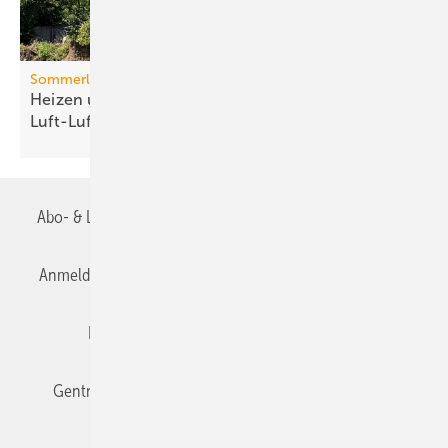
Sommerlicher Wärmeschutz
Heizen und kühlen mit
Luft-Luft-Wärmepumpen
Abo- & Leserservice
AGB
Alle Inhalte chronologisch
Anmelden
Anmeldung & Registrierung
Datenschutz
Editor's choice
E-Paper
Fachbeiträge
Gentner Verlag
Impressum
Karriere bei Gentner