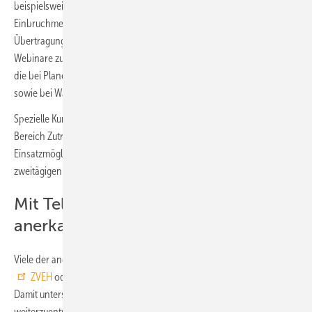
beispielsweise grundlegendes Know-how für die
Einbruchmeldesysteme hiplex8400 sowie die comXline-
Übertragungstechnik vermittelt. Zusätzlich gibt es zahlreiche
Webinare zu Grundlagen der Sicherheits- und Brandmeldetechnik,
die bei Planern und Architekten aber auch Versicherern, der Polizei
sowie bei Wachpersonal besonders beliebt sind.
Spezielle Kurse zur hilock 5000 ZK vermitteln umfassendes Wissen im
Bereich Zutrittskontrollsysteme. Praktische Übungen zu Funktionen,
Einsatzmöglichkeiten und Parametrierung des Systems runden diese
zweitägigen Seminare ab und machen sie ideal für Errichter.
Mit Telenot weiterbilden und
anerkannte Nachweise erhalten
Viele der angebotenen Kurse werden von Fachverbänden wie dem
ZVEH
oder
VdS
als offizielle Schulungsnachweise anerkannt.
Damit unterstützt Telenot Fachkräfte dabei, sich kontinuierlich
weiterzuentwickeln und ihr Wissen stets auf dem neuesten Stand zu