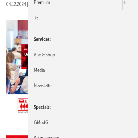
Premium
04.12.2024
|
Druckvorschau
+E
Services
Abo & Shop
Media
Newsletter
Specials
GModG
Wärmepumpe