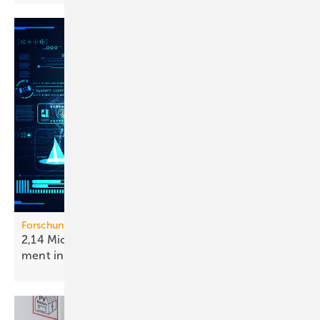
Forschungsprojekt HIP-EMIL
2,14 Mio. Euro für intel­li­gen­tes Ener­gie­ma­nage­
ment in
Gebäuden