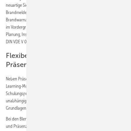
neuartige Sicherheitstechnologien. Im Bereich der
Brandmeldetechnik stehen beispielsweise Schulungen zur
Brandwarnanlage hifire 4100 und zum Brandmeldesystem hifire 4000
im Vordergrund. Die Kurse vermitteln dabei praxisnahes Wissen zur
Planung, Installation und Inbetriebnahme gemäß Regulierungen wie
DIN VDE V 0826-2 und DIN 14675.
Flexibel lernen: E-Learning und
Präsenz kombiniert
Neben Präsenzveranstaltungen an zahlreichen Standorten sind E-
Learning-Module ein zweiter wichtiger Bestandteil des
Schulungsprogramms 2025. Deren Teilnehmer können flexibel und
unabhängig von festen Terminen Kurse wie „Einbruchmeldetechnik –
Grundlagen und Begriffe“ oder „Zutrittskontrollsysteme“ absolvieren.
Bei den Blended-Learning-Formaten werden beide Formen – online
und Präsenz – miteinander verbunden. In diesem Rahmen wird