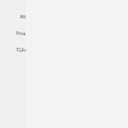
Team
Mediaservice
Mitgliedschaften und Engagement
Newsletter
Privacy Manager
RSS-Feed
TGA+E abonnieren
TGA+E-WissensCheck
Veranstaltungen / Webinare
© 2026 TGA+E Fachplaner