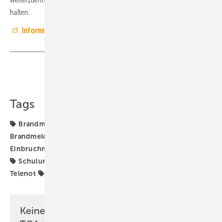
halten.
Informieren und anmelden
Teilen
Link kopieren
Tags
Brandmeldeanlage
Brandmelderzentrale
Brandmeldesystem
Brandschutz
Einbruchmeldeanlage
Einbruchschutz
Fortbildung
Schulungen
Seminare
Sicherheitstechnik
Telenot
Webinare
Weiterbildung
Keine Zeit? Kein Problem mit dem