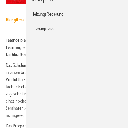
Telenot
Heizungsförderung
Hier gibts das Schulungsprogramm als PDF.
Energiepreise
Telenot bietet mit über 400 Kursen in 20 Städten sowie E-
Learning ein umfangreiches Weiterbildungsprogramm für
Fachkräfte der Sicherheitstechnik an.
Das Schulungsprogramm von Telenot kombiniert Theorie und Praxis
in einem breiten Angebot von Grundlagen-, System- und
Produktkursen, die individuell auf die Anforderungen von
Fachbetrieben, Planern, Bauträgern und -ämtern sowie Architekten
zugeschnitten sind. Teilnehmende profitieren von der Erfahrung
eines hochqualifizierten Trainerteams und praxisorientierten
Seminaren, die nicht nur technisches Fachwissen, sondern auch
normgerechte Umsetzung vermitteln.
Das Programmangebot des Jahres 2025 legt besonderen Fokus auf