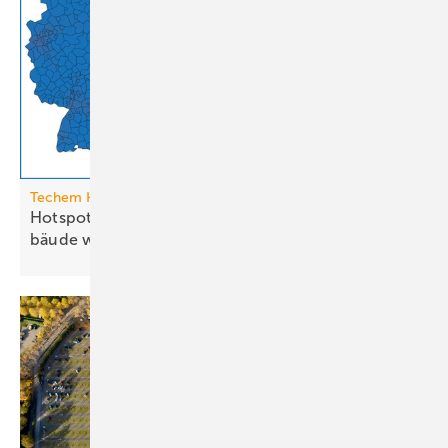
Techem Hitzeatlas
Hotspots: Wo Hitze zur Heraus­for­de­rung im Ge­
bäude
wird