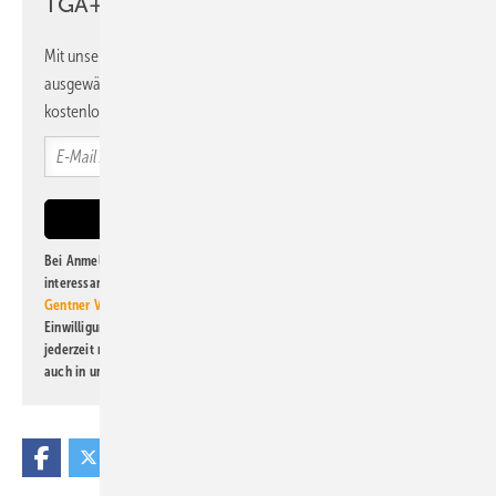
TGA+E Newsletter!
Mit unserem Newsletter erhalten Sie regelmäßig von uns
ausgewählte Informationen und Neuigkeiten, gebündelt und
kostenlos direkt ins Postfach.
Bei Anmeldung zu diesem Newsletter bin ich damit einverstanden, über
interessante Verlags- und Online-Angebote
der Marken der Alfons W.
Gentner Verlag GmbH & Co. KG
informiert zu werden. Diese
Einwilligung kann ich jederzeit widerrufen und eine Abmeldung ist
jederzeit möglich. Informationen zum Umgang mit Daten finden Sie
auch in unserer
Datenschutzerklärung
.