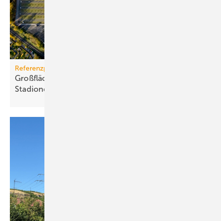
Referenzprojekt
Großflächige PV-Anlage auf Dort­mun­der
Sta­di­on­dach