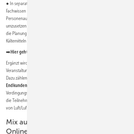
● In separaten
Planungstrainings
wird das erforderliche
Fachwissen vermittelt, um Projekte mit A2L Kältemitteln zum Einsatz in
Personenaufenthaltsbereichen oder Maschinenräumen erfolgreich
umzusetzen. Gleichzeitig werden die Kenntnisse über den Umgang,
die Planung und Installation von Wärmepumpen mit den natürlichen
Kältemitteln R290 und R744 in den Veranstaltungen vertieft.
➡️
Hier gehts zum
Trainingsprogramm
Ergänzt wird das umfangreiche Trainingsprogramm durch
Veranstaltungen rund um juristische Aspekte in der täglichen Praxis.
Dazu zählen ebenso
Kurse zum Vertragsrecht im
Endkundengeschäft
wie Details zu Grundlagen der
Verdingungsordnung Bau (VOB). Auf den neuesten Stand können sich
die Teilnehmenden beim Onlinetraining zur staatlichen Förderung
von Luft/Luft-Wärmepumpen bringen lassen.
Mix aus Präsenz- und
Onlinetrainings