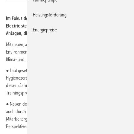
Heizungsförderung
Im Fokus des neuen Schulungsprogramms von Mitsubishi
Electric stehen natürliche Kältemittel sowie die Planung von
Energiepreise
Anlagen, die diese verwenden.
Mit neuen, aktuellen Schwerpunkten hat Mitsubishi Electric, Living
Environment Systems sein Trainingsprogramm 2024/2025 für die
Klima- und Lüftungstechnik vorgestellt:
● Laut gesetzlicher Vorschriften ist die Verlängerung von
Hygienezertifizierungen durch Auffrischungskurse nach
VDI 6022
in
diesem Jahr abgelaufen. Deswegen bietet das neue
Trainingsprogramm entsprechende
Zertifizierungskurse
.
● Neben den fachlich geprägten Branchenthemen wird das Angebot
auch durch
Persönlichkeitstrainings
und z. B. die Möglichkeiten der
Mitarbeitergewinnung durch Social-Media-Kanäle und die
Perspektiven von KI-Tools vorgestellt.