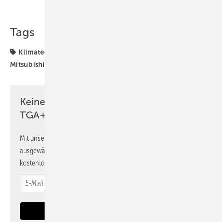
Tags
Klimatechnik
Kältemittel
Lüftungstechnik
Mitsubishi Electric
Keine Zeit? Kein Problem mit dem
TGA+E Newsletter!
Mit unserem Newsletter erhalten Sie regelmäßig von uns
ausgewählte Informationen und Neuigkeiten, gebündelt und
kostenlos direkt ins Postfach.