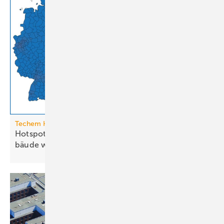
Techem Hitzeatlas
Hotspots: Wo Hitze zur Heraus­for­de­rung im Ge­
bäude
wird