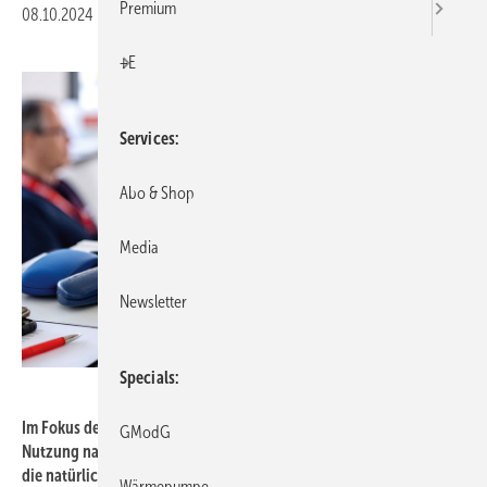
Premium
08.10.2024
|
Druckvorschau
+E
Services
Abo & Shop
Media
Newsletter
Specials
Mitsubishi Electric
Im Fokus des neuen Trainingsprogramms stehen Umgang und
GModG
Nutzung natürlicher Kältemittel, sowie die Planung von Anlagen,
die natürliche Kältemittel verwenden.
Wärmepumpe