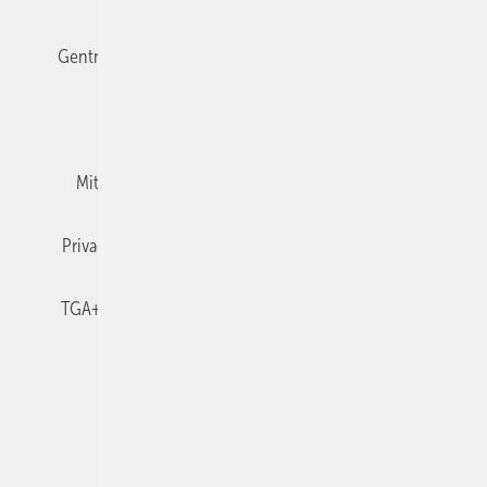
Gentner Verlag
Impressum
Karriere bei Gentner
Team
Mediaservice
Mitgliedschaften und Engagement
Newsletter
Privacy Manager
RSS-Feed
TGA+E abonnieren
TGA+E-WissensCheck
Veranstaltungen / Webinare
© 2026 TGA+E Fachplaner