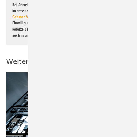
Bei Anmeldung zu diesem Newsletter bin ich damit einverstanden, über
interessante Verlags- und Online-Angebote
der Marken der Alfons W.
Gentner Verlag GmbH & Co. KG
informiert zu werden. Diese
Einwilligung kann ich jederzeit widerrufen und eine Abmeldung ist
jederzeit möglich. Informationen zum Umgang mit Daten finden Sie
auch in unserer
Datenschutzerklärung
.
Weitere Inhalte