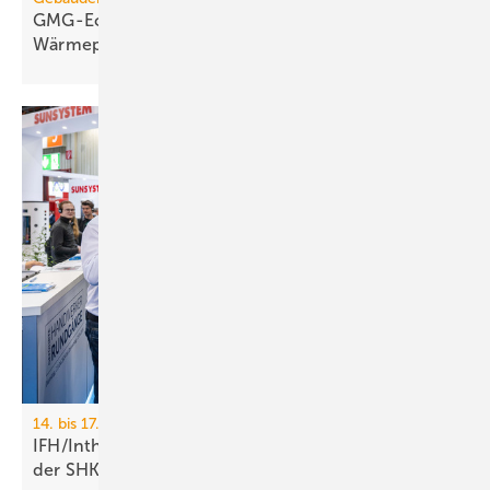
GMG-Eckpunkte: Es kommt jetzt auf
Wärmepumpen
an
14. bis 17. April 2026, Nürnberg
IFH/Intherm: 400+ Aus­stel­ler zei­gen die Zu­kunft
der
SHK-Branche