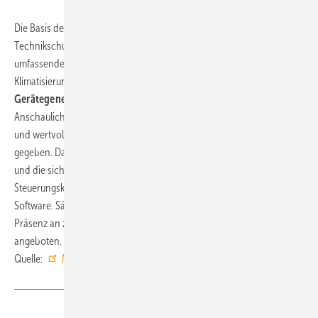
Die Basis des neuen Trainingsprogramms bilden praxisnahe
Technikschulungen für Einsteiger, Fortgeschrittene und Profis an den
umfassenden Systemlösungen des Ratinger Unternehmens zur
Klimatisierung und Lüftung. Hier stehen insbesondere die
neuen
Gerätegenerationen mit ihren Möglichkeiten im Vordergrund.
Anschaulich werden Lösungskonzepte für den Praxisalltag dargestellt
und wertvolle Hinweise für die Planung und Installation der Anlagen
gegeben. Dazu zählen auch die verschiedenen Regelungskonzepte
und die sichere Handhabung sowie Einrichtung der
Steuerungskomponenten inklusive des Umgangs mit der jeweiligen
Software. Sämtliche Veranstaltungen werden zum Teil online oder in
Präsenz an zehn unterschiedlichen Standorten in Deutschland
angeboten. ■
Quelle:
Mitsubishi Electric
/ ml
Teilen
Link kopieren