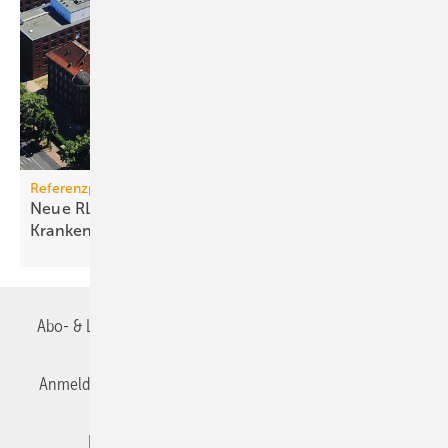
Referenzprojekt Wolf
Neue RLT-Anlagen im historischen
Krankenhaus
Abo- & Leserservice
AGB
Alle Inhalte chronologisch
Anmelden
Anmeldung & Registrierung
Datenschutz
Editor's choice
E-Paper
Fachbeiträge