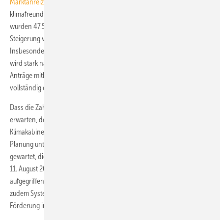
Marktanreiz mit neuer Dimension
), sind Investitionen in
klimafreundliche Heizungen stark gestiegen: Im ersten Quartal 2020
wurden 47.500 Förderanträge gestellt. Dies entspricht einer
Steigerung von über 150 % im Vergleich zum Vorjahreszeitraum.
Insbesondere die neu eingeführte Austauschprämie für Ölheizungen
wird stark nachgefragt. Sie wird fast bei der Hälfte der gestellten
Anträge mitbeantragt, Voraussetzung ist, dass eine Öl-Heizung
vollständig ersetzt wird.
Dass die Zahlen Anfang 2020 deutlich steigen werden, war zu
erwarten, denn nach dem Bekanntwerden der Eckpunkte des
Klimakabinetts im September 2019 haben etliche Modernisierer ihre
Planung unterbrochen und auf die neuen Förderbedingungen
gewartet, die Abwrackprämie für Öl-Heizungen wurde schon am
11. August 2019 in die Waagschale geworfen und von allen Medien
aufgegriffen. Über das erneuerte Marktanreizprogramm werden
zudem Systeme üppig mitgefördert, die zuvor vielfach ohne
Förderung installiert worden sind.