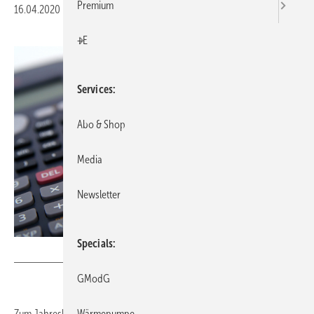
Premium
16.04.2020
|
Druckvorschau
+E
Services
Abo & Shop
Media
Newsletter
Specials
TwilightEye / E+ / Getty Images
GModG
Wärmepumpe
Zum Jahresbeginn 2020 hat der Bund seine Förderprogramme für