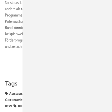
So ist das 1. Quartal 2020 unabhängig von der Coronavirus-Krise alles
andere als repräsentativ. Gleichwohl ist die Attraktivität der
Programme so deutlich verbessert worden, dass sie tatsächlich das
Potenzial haben, auch die Konjunktur maßgeblich zu stützen. Und der
Bund könnte mit intelligenten Maßnahmen noch nachhelfen,
beispielsweise mit einer weiteren Flexibilisierung des KfW-
Förderprogramms 167, einer staatlichen Ausfallgarantie für Kredite
und zeitlich begrenzten Sonderboni. ■
Teilen
Link kopieren
Tags
Austauschprämie für Öl-Heizungen
BAFA
Coronavirus
Förderung
Heizungsmodernisierung
KfW
Klimapaket
Marktanreizprogramm