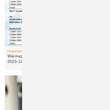
Heizenergiekosten
Wärmepumpen­strom-/Gas­preis-Baro­meter
2025-12