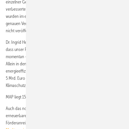
einzelner Gebäudeteile oder Komplettsanierungen) zeigen die
verbesserten Förderkonditionen Wirkung: Über 26.500 Anträge
wurden im ersten Quartal in diesem Segment gestellt. Zahlen die einen
genauen Vergleich mit dem Vorjahr ermöglichen, wurden allerdings
nicht veröffentlicht.
Dr. Ingrid Hengster, Mitglied des KfW-Vorstandes: „Wir stellen fest,
dass unser Programm ‚Energieeffizient Bauen und Sanieren‘
momentan – trotz der Coronavirus-Krise – stark nachgefragt wird.
Allein in den ersten drei Monaten des Jahres haben wir rund 110 000
energieeffiziente Wohneinheiten mit einem Zusagevolumen von rund
5 Mrd. Euro gefördert. Das sind alles wichtige Impulse, sowohl für den
Klimaschutz als auch für den Arbeitsmarkt in Deutschland.“
MAP liegt 150 % über dem Vorjahr
Auch das novellierte Marktanreizprogramm für Wärme aus
erneuerbaren Energien (MAP) ist erfolgreich gestartet. Seitdem die
Förderanreize im Januar 2020 deutlich verstärkt wurden (vgl.: