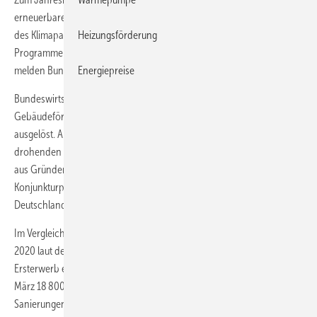
erneuerbare Energien und Energieeffizienz im Gebäudesektor als Teil
Heizungsförderung
des Klimapakets erheblich verbessert. Die Antragszahlen dieser
Programme sind im ersten Quartal 2020 bereits deutlich gestiegen,
Energiepreise
melden Bundeswirtschaftsministerium, KfW und BAFA.
Bundeswirtschaftsminister Peter Altmaier: „Mit der der
Gebäudeförderung haben wir in Deutschland eine Investitionswelle
ausgelöst. Angesichts einer wegen der Coronavirus-Pandemie
drohenden Rezession zeigt sich, dass wir die Energiewende nicht nur
aus Gründen des Klimaschutzes benötigen – sondern auch als
Konjunkturprogramm für Wachstum und Beschäftigung in
Deutschland.“
Im Vergleich zum Vorjahr sind die Förderzahlen im ersten Quartal
2020 laut der Mitteilung stark gestiegen: Für die Errichtung oder den
Ersterwerb eines Effizienzhauses wurden in den Monaten Januar bis
März 18 800 Anträge bei der KfW gestellt. Auch bei energieeffizienten
Sanierungen (z. B. durch den Einbau neuer Fenster, die Dämmung