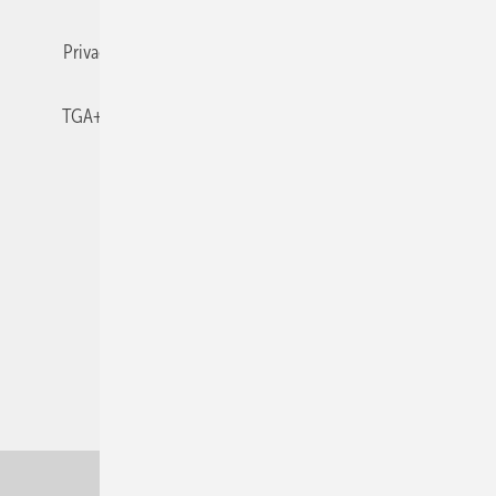
Privacy Manager
RSS-Feed
TGA+E abonnieren
TGA+E-WissensCheck
Veranstaltungen / Webinare
© 2026 TGA+E Fachplaner
Nach oben