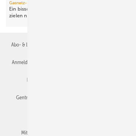
Gasnetz-Dekarbonisierung
Ein bisschen Grüngas geht bei den Klima­schutz­
zielen nicht
auf
Abo- & Leserservice
AGB
Alle Inhalte chronologisch
Anmelden
Anmeldung & Registrierung
Datenschutz
Editor's choice
E-Paper
Fachbeiträge
Gentner Verlag
Impressum
Karriere bei Gentner
Team
Mediaservice
Mitgliedschaften und Engagement
Newsletter