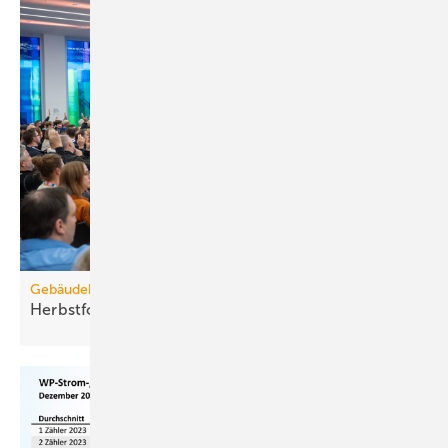
Gebäudebestand
Herbstforum Altbau: NT-ready statt
H2-ready