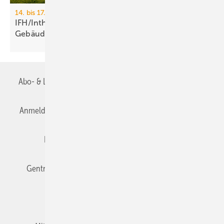
14. bis 17. April 2026, Messe Nürnberg
IFH/Intherm 2026: Sanitär-, Haus- und
Ge­bäu­de­tech­nik
Abo- & Leserservice
AGB
Alle Inhalte chronologisch
Anmelden
Anmeldung & Registrierung
Datenschutz
Editor's choice
E-Paper
Fachbeiträge
Gentner Verlag
Impressum
Karriere bei Gentner
Team
Mediaservice