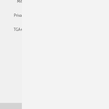
Mitgliedschaften und Engagement
Newsletter
Privacy Manager
RSS-Feed
TGA+E abonnieren
TGA+E-WissensCheck
Veranstaltungen / Webinare
© 2026 TGA+E Fachplaner