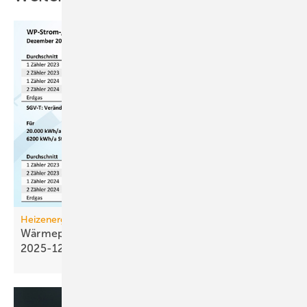
Heizenergiekosten
Wärmepumpen­strom-/Gas­preis-Baro­meter
2025-12