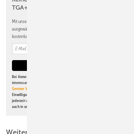
TGA+E Newsletter!
Mit unserem Newsletter erhalten Sie regelmäßig von uns
ausgewählte Informationen und Neuigkeiten, gebündelt und
kostenlos direkt ins Postfach.
Bei Anmeldung zu diesem Newsletter bin ich damit einverstanden, über
interessante Verlags- und Online-Angebote
der Marken der Alfons W.
Gentner Verlag GmbH & Co. KG
informiert zu werden. Diese
Einwilligung kann ich jederzeit widerrufen und eine Abmeldung ist
jederzeit möglich. Informationen zum Umgang mit Daten finden Sie
auch in unserer
Datenschutzerklärung
.
Weitere Inhalte