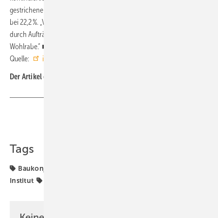
gestrichenen Aufträgen. Im Oktober letzten Jahres lag der Anteil noch
bei 22,2 %. „Viele Unternehmen versuchen die Krise im Wohnungsbau
durch Aufträge aus dem Straßenbau auszugleichen“, ergänzt
Wohlrabe.“ ■
Quelle:
ifo Institut
/ jv
Der Artikel gehört zur
TGA+E-Themenseite TGA-Marktdaten
Teilen
Link kopieren
Tags
Baukonjunktur
Baumarkt
Geschäftsklima
Ifo
Institut
TGA-Marktdaten
Wohnungsbau
Keine Zeit? Kein Problem mit dem