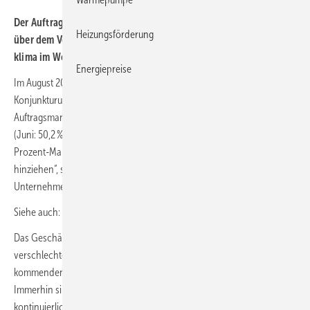
Der Auftrags­mangel im Woh­nungs­bau ist im Juli 2024 gegen­
Heizungsförderung
über dem Vor­mo­nat wie­der leicht ge­stie­gen und das Geschäfts­
kli­ma im Woh­nungs­bau tief im Minus.
Energiepreise
Im August 2024 haben 50,6 % der im Rahmen der ifo
Konjunkturumfrage befragten Bauunternehmen von einem
Auftragsmangel im Wohnungsbau berichtet, nach 51,3 % im Juli 2024
(Juni: 50,2 %). Der Anteil liegt nun seit neun Monaten über der 50-
Prozent-Marke. „Die Krise im Wohnungsbau wird sich noch lange
hinziehen“, sagt Klaus Wohlrabe, Leiter der ifo Umfragen. „Die
Unternehmen suchen weiterhin nach Hoffnungssignalen.“
Siehe auch:
ifo Konjunkturperspektiven 08/2024
Das Geschäftsklima im Wohnungsbau hat sich im August 2024
verschlechtert. Jedes zweite Unternehmen blickt pessimistisch auf die
kommenden Monate. Es gibt aktuell nur wenig positive Nachrichten.
Immerhin sinkt die Stornoquote bei Aufträgen seit einem halben Jahr
kontinuierlich. Im August 2024 berichten 11,7 % der Unternehmen von