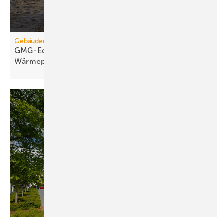
Gebäudemodernisierungsgesetz
GMG-Eckpunkte: Es kommt jetzt auf
Wärmepumpen
an