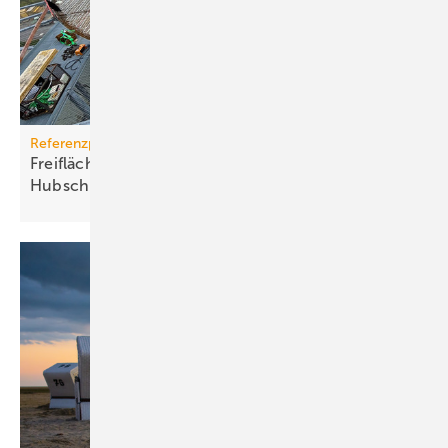
Referenzprojekt
Freiflächenheizung für ganz­jäh­rige
Hub­schrau­ber­lan­dun­gen