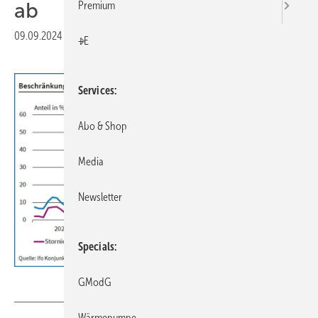
ab
Premium
09.09.2024
|
Druckvorschau
+E
Services
Abo & Shop
Media
Newsletter
Specials
ifo Institut
GModG
Wärmepumpe