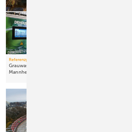
Referenzprojekt
Grauwassernutzung spart Frisch­was­ser in
Mann­heim