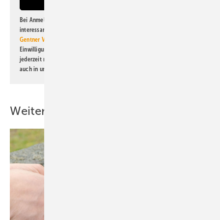
Bei Anmeldung zu diesem Newsletter bin ich damit einverstanden, über
interessante Verlags- und Online-Angebote
der Marken der Alfons W.
Gentner Verlag GmbH & Co. KG
informiert zu werden. Diese
Einwilligung kann ich jederzeit widerrufen und eine Abmeldung ist
jederzeit möglich. Informationen zum Umgang mit Daten finden Sie
auch in unserer
Datenschutzerklärung
.
Weitere Inhalte