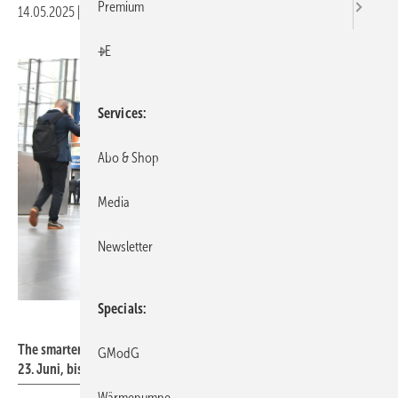
Premium
14.05.2025
|
Druckvorschau
+E
Services
Abo & Shop
Media
Newsletter
Specials
Solar Promotion GmbH
The smarter E Europe 2026 wird im kommenden Jahr von Dienstag,
GModG
23. Juni, bis Donnerstag, 25. Juni stattfinden.
Wärmepumpe