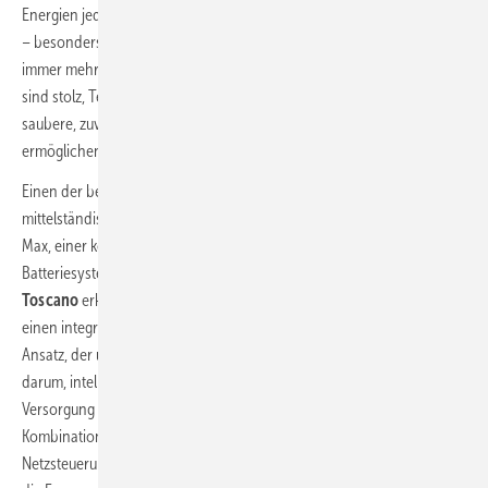
Energien jederzeit verfügbar zu machen; es wird zunehmend Realität
– besonders in Europa, wo Politik, Technologie und Marktkräfte
immer mehr konvergieren, um die Energiewende voranzutreiben. Wir
sind stolz, Teil dieser Bewegung zu sein und bleiben entschlossen,
saubere, zuverlässige und sichere Energie rund um die Uhr zu
ermöglichen.“
Einen der begehrten Branchenpreise konnte sich auch das
mittelständische spanische Unternehmen Toscano mit Combi-Pro-
Max, einer kompakten Backup-Steuereinheit für Solar- und
Batteriesysteme, sichern. Der
CEO und Managing Director Carlos
Toscano
erklärte: „Unser Erfolg spiegelt unseren festen Glauben an
einen integrierten Ansatz für erneuerbare Energien wider – einen
Ansatz, der über isolierte Lösungen hinausgeht. Für uns geht es
darum, intelligente, integrierte Systeme zu entwickeln, die eine 24/7-
Versorgung mit nachhaltiger Energie ermöglichen – durch die
Kombination von Solarenergie, Energiespeicherung, intelligenter
Netzsteuerung und Echtzeit-Datenüberwachung. Es geht nicht nur um