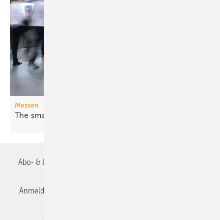
Messen
The smarter E Europe 2026: Fossil war
gestern
Abo- & Leserservice
AGB
Alle Inhalte chronologisch
Anmelden
Anmeldung & Registrierung
Datenschutz
Editor's choice
E-Paper
Fachbeiträge