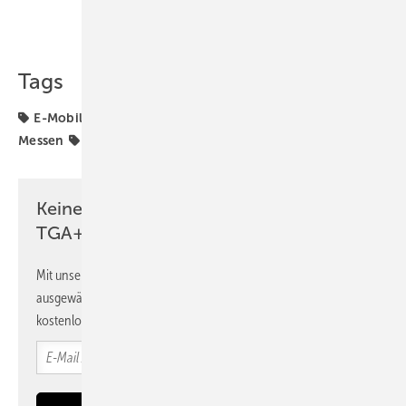
Teilen
Link kopieren
Tags
E-Mobility
E-Mobilität
Erneuerbare Energien
Messen
The smarter E Europe
bidirektionales Laden
Keine Zeit? Kein Problem mit dem
TGA+E Newsletter!
Mit unserem Newsletter erhalten Sie regelmäßig von uns
ausgewählte Informationen und Neuigkeiten, gebündelt und
kostenlos direkt ins Postfach.