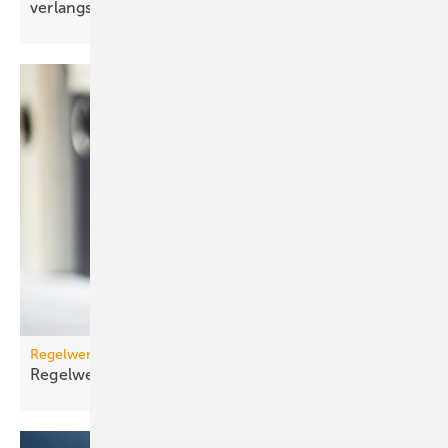
verlangsamt
Regelwerk
Regelwerk-Update für Dezember
2025