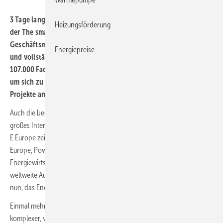
3
Tage lang präsentierten 2737
Aussteller aus 57
Ländern auf
Heizungsförderung
der The smarter E Europe
2025 ihre Technologien,
Geschäftsmodelle und Lösungen für ein intelligentes, vernetztes
Energiepreise
und vollständig erneuerbares Energiesystem. Rund
107.000
Fachbesucher aus 157
Ländern nutzten die Gelegenheit,
um sich zu vernetzen, Partnerschaften zu initiieren und neue
Projekte anzustoßen.
Auch die begleitenden Fachkonferenzen und Side-Events stießen auf
großes Interesse und zogen über 2600 Teilnehmende an. The smarter
E Europe zeigte mit ihren 4 Fachmessen Intersolar Europe, ees
Europe, Power2Drive Europe und EM-Power Europe: Die
Energiewirtschaft ist bereit für die nächste Phase. Denn während der
weltweite Ausbau erneuerbarer Energien in vollem Gange ist, gilt es
nun, das Energiesystem flexibel, digital und integrativer zu gestalten.
Einmal mehr wurde deutlich: Die Energiesysteme werden immer
komplexer, vernetzter und integrierter. Sektoren und Branchen sind