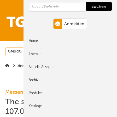
Springe
Springe
Springe
Search
auf
auf
auf
Hauptinhalt
Hauptmenü
SiteSearch
MENÜ
Home
GModG
Wärmepumpe
Heizungsförderung
Energ
Themen
Meldungen
Aktuelle Ausgabe
Archiv
Messen
Produkte
The smarter E Europe 2025:
Kataloge
107.000 Be­su­cher