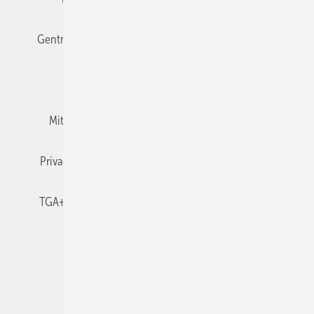
Gentner Verlag
Impressum
Karriere bei Gentner
Team
Mediaservice
Mitgliedschaften und Engagement
Newsletter
Privacy Manager
RSS-Feed
TGA+E abonnieren
TGA+E-WissensCheck
Veranstaltungen / Webinare
© 2026 TGA+E Fachplaner