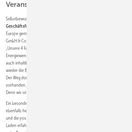
Veranstalter ziehen positive Bilanz
Selbstbewusst blickt
Markus Elsässer, Gründer und
Geschäftsführer der Solar Promotion GmbH,
die The smarter E
Europe gemeinsam mit der Freiburg Wirtschaft Touristik und Messe
GmbH & Co. KG (FWTM) veranstaltet, auf die 3 Messetage zurück:
„Unsere 4 Fachmessen decken die zentralen Themen der
Energiewende komplementär ab – sowohl in thematischer Breite als
auch inhaltlicher Tiefe. The smarter E Europe war auch in diesem Jahr
wieder die Blaupause für die klimaneutrale Energiewelt der Zukunft.
Der Weg dorthin ist klar, die Technologien und Lösungen sind
vorhanden. Jetzt geht es darum, diesen Weg konsequent zu gehen.
Denn wir sind das Energiesystem.“
Ein besonderes Highlight der diesjährigen Veranstaltung hob Elsässer
ebenfalls hervor: „Ich freue mich sehr über die große Aufmerksamkeit
und die positive Resonanz, die unsere Sonderschau Bidirektionales
Laden erfahren hat. Wir haben damit eine unserer großen Stärken