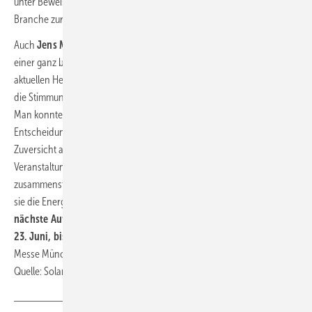
unter Beweis gestellt: Wir sind am Puls der Zeit und setzen mit der
Branche zur richtigen Zeit die richtigen Themen.“
Auch
Jens Mohrmann, Geschäftsführer der FWTM,
sprach von
einer ganz besonderen Atmosphäre während der Messe: „Trotz der
aktuellen Herausforderungen in einigen Bereichen der Branche war
die Stimmung bei The smarter E Europe durchweg äußerst positiv.
Man konnte bei den versammelten Denkern, Machern und
Entscheidungsträgern deutlich spüren, dass sie voller Tatendrang und
Zuversicht an der Weiterentwicklung der Energiewende arbeiten. Die
Veranstaltung hat einmal mehr gezeigt, wie stark die Branche
zusammensteht und mit welcher Leidenschaft und Innovationskraft
sie die Energiewende vorantreibt. Ich freue mich schon jetzt auf
die
nächste Auflage von
The smarter E Europe
, die vom Dienstag,
23.
Juni, bis Donnerstag, 25.
Juni
2026
auf dem Gelände der
Messe München stattfinden wird.“ ■
Quelle: Solar Promotion / fl