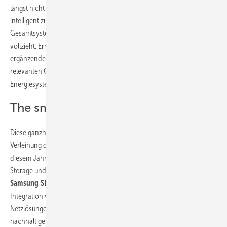
längst nicht mehr nur gekoppelt. Sie wachsen dezentral, digital und
intelligent zusammen. Was entsteht, ist ein dynamisches
Gesamtsystem, in dem sich die Energiewende real und wirtschaftlich
vollzieht. Erneuerbare Energien sind dabei nicht länger ein
ergänzendes Element – sie sind in vielen Märkten bereits zu einer
relevanten Größe geworden und bestimmen zunehmend, wie
Energiesysteme aufgebaut werden.
The smarter E Award
Diese ganzheitliche Perspektive wurde auch bei der diesjährigen
Verleihung der The smarter E Awards deutlich. Samsung SDI wurde in
diesem Jahr gleich zweimal ausgezeichnet – in den Kategorien Energy
Storage und E-Mobility.
Hyunyoung Kwak, Vice President von
Samsung SDI,
betonte: „Der holistische Ansatz der Messe – mit der
Integration von Speicherung, Erzeugung, Digitalisierung und
Netzlösungen – entspricht genau unserer Vision einer sicheren und
nachhaltigen Zukunft. Es ist kein fernes Ziel mehr, erneuerbare