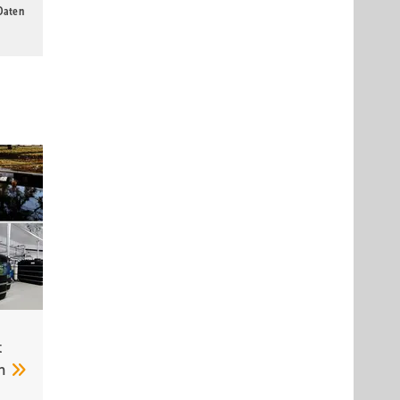
 Daten
t
im