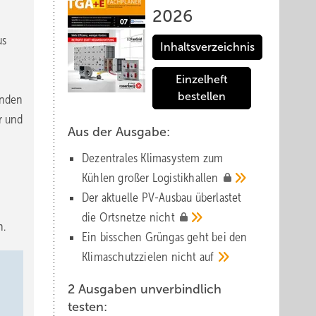
2026
us
Inhaltsverzeichnis
Einzelheft
bestellen
enden
r und
Aus der Ausgabe:
i
Dezentrales Klimasystem zum
Kühlen großer
Logistik­hallen
Der aktuelle PV-Ausbau über­lastet
die Orts­netze
nicht
n.
Ein bisschen Grüngas geht bei den
Klima­schutz­zielen nicht
auf
2 Ausgaben unverbindlich
testen: