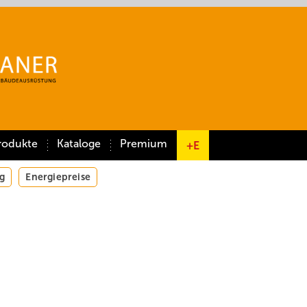
rodukte
Kataloge
Premium
+E
g
Energiepreise