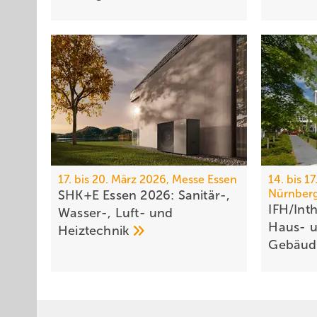
17. bis 20. März 2026, Messe Essen
14. bis 1
Nürnber
SHK+E Essen 2026: Sanitär-,
IFH/Int
Wasser-, Luft- und
Haus- 
Heiztechnik
Ge­bäu­d