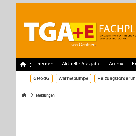
Springe
Springe
Springe
auf
auf
auf
Hauptinhalt
Hauptmenü
SiteSearch
Themen
Aktuelle Ausgabe
Archiv
P
GModG
Wärmepumpe
Heizungsförderun
Meldungen