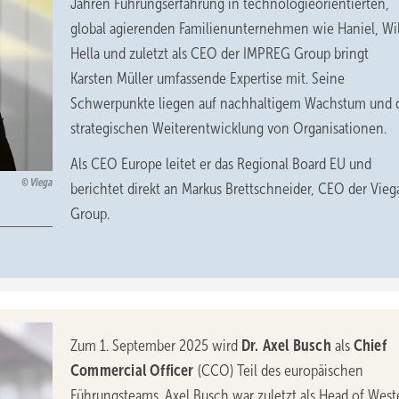
Jahren Führungserfahrung in technologieorientierten,
global agierenden Familienunternehmen wie Haniel, Wi
Hella und zuletzt als CEO der IMPREG Group bringt
Karsten Müller umfassende Expertise mit. Seine
Schwerpunkte liegen auf nachhaltigem Wachstum und 
strategischen Weiterentwicklung von Organisationen.
Als CEO Europe leitet er das Regional Board EU und
Viega
berichtet direkt an Markus Brettschneider, CEO der Vieg
Group.
Zum 1. September 2025 wird
Dr. Axel Busch
als
Chief
Commercial Officer
(CCO) Teil des europäischen
Führungsteams. Axel Busch war zuletzt als Head of West