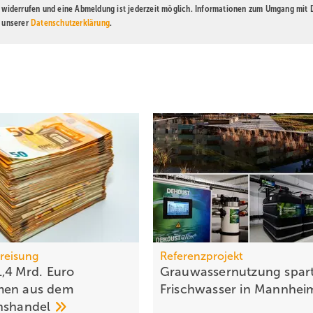
t widerrufen und eine Abmeldung ist jederzeit möglich. Informationen zum Umgang mit
n unserer
Datenschutzerklärung
.
reisung
Referenzprojekt
1,4 Mrd. Euro
Grauwassernutzung spar
men aus dem
Frisch­was­ser in
Mann­he
nshandel