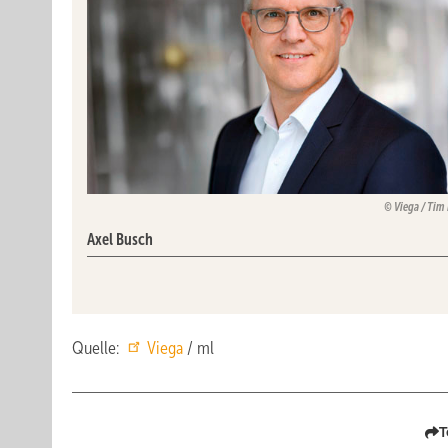
Viega / Tim
Axel Busch
Quelle:
Viega
/ ml
T