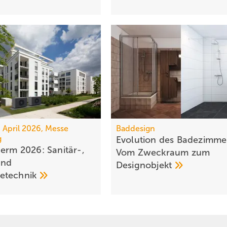
7. April 2026, Messe
Baddesign
g
Evolution des Ba­de­zim­me
herm 2026: Sanitär-,
Vom Zweck­raum zum
und
De­sign­ob­jekt
e­tech­nik