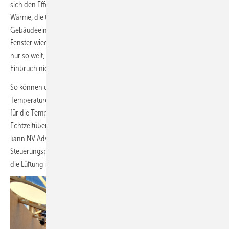
sich den Effekt der Nachtauskühlung zu Nutze. Das heißt, dass die
Wärme, die tagsüber durch Wände, Decken und die
Gebäudeeinrichtung gespeichert wurde, nachts durch die geöffneten
Fenster wieder abgeführt wird. Dabei öffnen die Antriebe die Fenster
nur so weit, dass der Versicherungsschutz gewährleistet und ein
Einbruch nicht möglich ist.
So können die Schüler auch im Sommer bei angenehmen
Temperaturen am Unterricht teilnehmen, ohne dass eine Klimaanlage
für die Temperaturregulierung notwendig wird. Durch die
Echtzeitüberwachung der Bedingungen im Innen- und Außenbereich
kann NV Advance zudem das Raumklima optimieren, indem es die
Steuerungsparameter anpasst. So kann die Schule sichergehen, dass
die Lüftung intelligent und damit effizient initiiert wird.