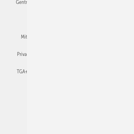
Gentner Verlag
Impressum
Karriere bei Gentner
Team
Mediaservice
Mitgliedschaften und Engagement
Newsletter
Privacy Manager
RSS-Feed
TGA+E abonnieren
TGA+E-WissensCheck
Veranstaltungen / Webinare
© 2026 TGA+E Fachplaner