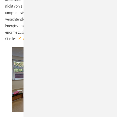
nicht von einem ständigen Surren von Lüftungs- und Klimaanlagen
umgeben sind. Zudem bringen zentrale Lüftungsgeräte nicht zu
verachtende Unterhaltskosten durch einen erhöhten
Energieverbrauch mit sich, die insbesondere in Schulen häufig eine
enorme zusätzliche Belastung darstellen. ■
Quelle:
WindowMaster
/ fl
WindowMaster