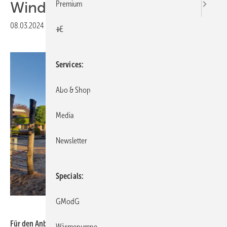
WindowMaster
Premium
08.03.2024
|
Druckvorschau
+E
Services
Abo & Shop
Media
Newsletter
Specials
GModG
WindowMaster
Für den Anbau mehrerer Klassenräume und einer großen Halle der
Wärmepumpe