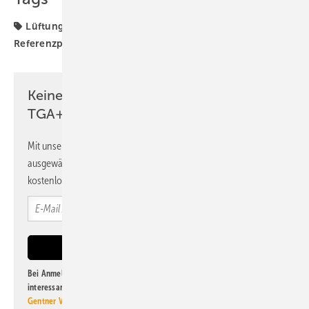
Lüftung
Raumluftqualität
Raumlufttechnik
Referenzprojekt
Schullüftung
Keine Zeit? Kein Problem mit dem
TGA+E Newsletter!
Mit unserem Newsletter erhalten Sie regelmäßig von uns
ausgewählte Informationen und Neuigkeiten, gebündelt und
kostenlos direkt ins Postfach.
Bei Anmeldung zu diesem Newsletter bin ich damit einverstanden, über
interessante Verlags- und Online-Angebote
der Marken der Alfons W.
Gentner Verlag GmbH & Co. KG
informiert zu werden. Diese