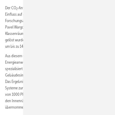
Der CO
-Anteil in der Raumluft kann einen nicht zu unterschätzenden
2
Einfluss auf die Leistung der Schüler haben. Das belegen auch
Forschungsarbeiten von Wissenschaftlern, wie dem dänischen Prof.
Pavel Wargocki. So ergaben Versuche in zwei vergleichbaren
Klassenräumen, dass die Geschwindigkeit, mit der Rechenaufgaben
gelöst wurden, bei Verdopplung der Außenluftrate durchschnittlich
um bis zu 14 % stieg.
Aus diesem Grund wurde das Planungsbüro Ökoplan
Energieanwendung, das sich auf zeitgemäße Energieanwendung
spezialisiert hat, von der Schule in Holm beauftragt, eine
Gebäudesimulation für die passende Lüftungsanlage durchzuführen.
Das Ergebnis war eindeutig: Die CO
-Konzentration kann durch
2
Systeme zur natürlichen Lüftung jederzeit unter der kritischen Marke
von 1000 PPM gehalten werden. Auch die Temperaturregulation in
den Innenräumen kann ausreichend durch die natürliche Lüftung
übernommen werden.