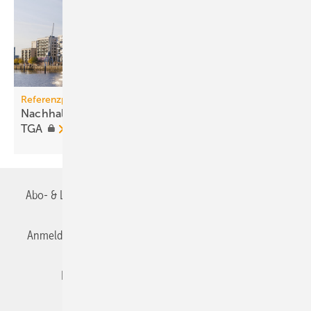
Referenzprojekt von Kieback&Peter
Nachhaltige Gebäude fordern intelli­gent geregelte
TGA
Abo- & Leserservice
AGB
Alle Inhalte chronologisch
Anmelden
Anmeldung & Registrierung
Datenschutz
Editor's choice
E-Paper
Fachbeiträge