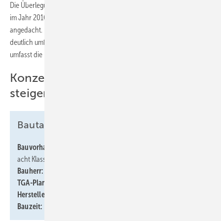
Die Überlegungen zur Erweiterung der Grundschule begannen bereits
im Jahr 2016. Damals waren zwei weitere Räume für die Betreuung
angedacht. Der Anbau für die Schule wurde letztendlich jedoch
deutlich umfangreicher. Sechs Klassenzimmer und eine neue Halle
umfasst die Erweiterung, welche im Sommer 2023 eingeweiht wurde.
Konzentration durch Raumluft
steigern
Bautafel
Bauvorhaben
: Neubau einer Erweiterung der Grundschule mit
acht Klassenräumen und einer großen Halle
Bauherr:
Gemeinde Holm
TGA-Planung:
Planungsbüro Ökoplan Energieanwendung
Hersteller Lüftungssystem:
WindowMaster
Bauzeit:
Ende 2021 bis Juli 2023