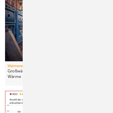
Wärmenetz
Großwärmepumpen: Weg­be­rei­ter für fossil­freie
Wär­me