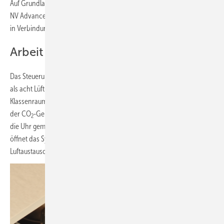
Auf Grundlage dieser Ergebnisse entschied man sich in Holm für
NV Advance, ein System zur natürlichen Lüftung von WindowMaster,
in Verbindung mit den CO
-Sensoren des Herstellers.
2
Arbeit für Lehrkräfte erleichtert
Das Steuerungssystem ist insbesondere auf große Gebäude mit mehr
als acht Lüftungszonen ausgelegt. Mithilfe von Sensoren in jedem
Klassenraum und in der Halle werden sowohl die Temperatur als auch
der CO
-Gehalt der Innenräume sowie die Außentemperatur rund um
2
die Uhr gemessen. Bei einem erhöhten CO
-Anteil in der Raumluft
2
öffnet das System eigenständig die Fenster und sorgt so für einen
Luftaustausch in den entsprechenden Räumen.