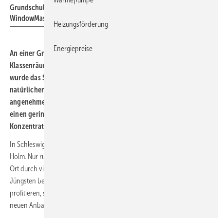
Grundschule in Holm kamen Systeme zur natürlichen Lüftung von
WindowMaster zum Einsatz.
Heizungsförderung
Energiepreise
An einer Grundschule in Holm wurde ein Neubau mit mehreren
Klassenräumen errichtet. Für eine optimale Lernumgebung
wurde das System NV
Advance von WindowMaster zur
natürlichen Lüftung eingesetzt. Es sorgt nicht nur für
angenehme Innenraumtemperaturen, sondern insbesondere für
einen geringen CO
-Anteil in der Raumluft. Dies steigert die
2
Konzentrationsfähigkeit der Schülerinnen und Schüler.
In Schleswig-Holstein im Kreis Pinneberg liegt die kleine Gemeinde
Holm. Nur rund zehn Kilometer von Hamburg entfernt, besticht der
Ort durch viel Natur; Moore und die Elbmarsch. Damit auch die
Jüngsten beim Lernen von der guten Luftqualität des Ortes
profitieren, setzte die Heinrich-Eschenburg Grundschule bei ihrem
neuen Anbau auf Systeme zur natürlichen Lüftung.