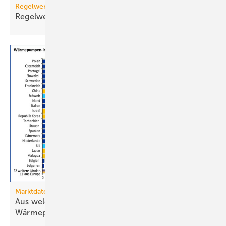
Regelwerk
Regelwerk-Update für November
2025
Marktdaten
Aus welchen Ländern importiert Deutschland
Wärmepumpen?