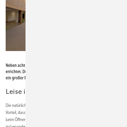
WindowMaster
Neben acht Klassenräumen wurde auch eine große Halle im Neubau
errichtet. Durch das System zur natürlichen Lüftung ist auch solch
ein großer Raum bestens mit Frischluft versorgt.
Leise im Betrieb
Die natürliche Lüftung hat gegenüber zentralen RLT-Anlagen den
Vorteil, dass sie besonders leise arbeitet und Geräusche lediglich
beim Öffnen und Schließen der Fenster entstehen. Das ist
insbesondere für die Schule ein wichtiger Punkt, da so die Schüler