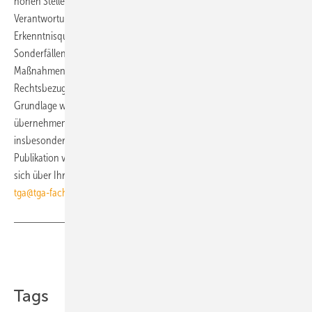
hohen Stellenwert. Zwar entbinden sie niemanden aus der
Verantwortung für eigenes Handeln, stellen aber eine wichtige
Erkenntnisquelle für fachgerechtes Verhalten im Normalfall dar. In
Sonderfällen können weitergehende oder einschränkende
Maßnahmen geboten sein. Technische Regeln können durch
Rechtsbezug, Verwaltungsvorschriften und Verträge zur verbindlichen
Grundlage werden. Trotz größter Sorgfalt bei der Recherche
übernehmen wir keine Gewährleistung für diesen Infodienst,
insbesondere nicht bezüglich der Vollständigkeit. Sollten Sie eine
Publikation vermissen, freuen wir und andere Nutzer dieses Dienstes
sich über Ihren Hinweis damit wir die Liste ergänzen können:
tga@tga-fachplaner.de
■
Teilen
Link kopieren
Tags