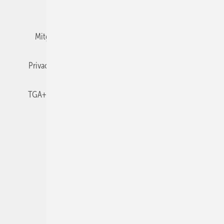
Team
Mediaservice
Mitgliedschaften und Engagement
Newsletter
Privacy Manager
RSS-Feed
TGA+E abonnieren
TGA+E-WissensCheck
Veranstaltungen / Webinare
© 2026 TGA+E Fachplaner