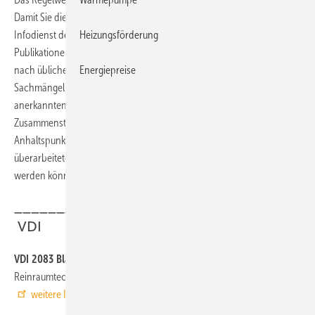
Damit Sie die Übersicht behalten, haben wir in unserem monatlichen
Heizungsförderung
Infodienst des TGAnewsletters 17 Hinweise auf neue bzw. aktualisierte
Publikationen bis einschließlich Februar 2020 berücksichtigt. Weil
Energiepreise
nach üblichen VOB/B-Verträgen eine Leistung nur frei von
Sachmängeln ist, wenn sie zum Zeitpunkt der Abnahme den
anerkannten Regeln der Technik entspricht, weisen wir bei unserer
Zusammenstellung auch auf Entwürfe hin. Sie geben einen
Anhaltspunkt wo Überarbeitungsbedarf besteht, bzw. wo neue oder
überarbeitete Regeln demnächst zu anerkannten Regeln der Technik
werden können.
___________________________________
VDI
VDI 2083 Blatt 3 (Entwurf)
Reinraumtechnik – Messtechnik, Februar 2020
weitere Infos auf www.beuth.de