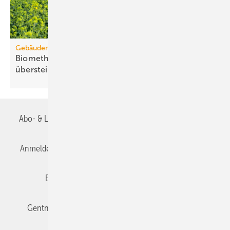
Gebäudemodernisierungsgesetz
Biomethanbedarf für Bio-Treppe könnte Ange­bot
über­steigen
Abo- & Leserservice
AGB
Alle Inhalte chronologisch
Anmelden
Anmeldung & Registrierung
Datenschutz
Editor's choice
E-Paper
Fachbeiträge
Gentner Verlag
Impressum
Karriere bei Gentner