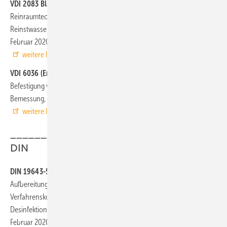
VDI 2083 Blatt 13.3 (Entwurf)
Reinraumtechnik – Qualität, Erzeugung und Verteilung von
Reinstwasser – Pharmazie und andere Life-Science-Anwendungen,
Februar 2020
weitere Infos auf www.beuth.de
VDI 6036 (Entwurf)
Befestigung von Heizkörpern – Anforderungen für Planung und
Bemessung, Februar 2020
weitere Infos auf www.beuth.de
___________________________________
DIN
DIN 19643-5 (Entwurf)
Aufbereitung von Schwimm- und Badebeckenwasser – Teil 5:
Verfahrenskombinationen mit Nutzung von Brom als
Desinfektionsmittel, erzeugt durch Ozonung bromidreichen Wassers,
Februar 2020