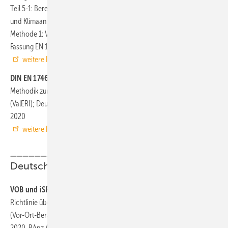
Teil 5-1: Berechnungsmethoden für den Energiebedarf von Lüftungs-
und Klimaanlagen (Module M5-6, M5-8, M6-5, M6-8, M7-5, M7-8) –
Methode 1: Verteilung und Erzeugung; Deutsche und Englische
Fassung EN 16798-5-1:2017/prA1:2019, Februar 2020
weitere Infos auf www.beuth.de
DIN EN 17463 (Entwurf)
Methodik zur Bewertung von energiebezogenen Investitionen
(ValERI); Deutsche und Englische Fassung prEN 17463:2020, Februar
2020
weitere Infos auf www.beuth.de
___________________________________
Deutschland
VOB und iSFP
Richtlinie über die Förderung der Energieberatung für Wohngebäude
(Vor-Ort-Beratung, individueller Sanierungsfahrplan) vom 28. Januar
2020, BAnz AT vom 04. Februar 2020 B1