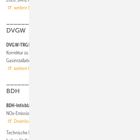
weitere Infos auf www.bundesanzeiger.de
___________________________________
DVGW
DVGW-TRGI (Korrektur)
Korrektur zu DVGW-Arbeitsblatt G 600 Technische Regel für
Gasinstallationen; DVGW-TRGI, Februar 2020
weitere Infos auf www.dvgw.de
___________________________________
BDH
BDH-Infoblatt Nr. 66 (Revision)
NOx-Emission bei Feuerungsanlagen, Februar 2020
Download auf www.bdh-koeln.de
Technische Regeln haben bei der täglichen Ingenieursarbeit einen