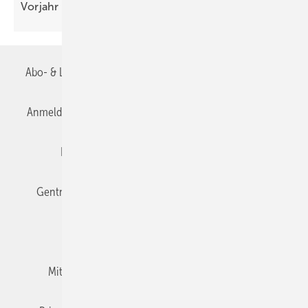
Vorjahr
Abo- & Leserservice
AGB
Alle Inhalte chronologisch
Anmelden
Anmeldung & Registrierung
Datenschutz
Editor's choice
E-Paper
Fachbeiträge
Gentner Verlag
Impressum
Karriere bei Gentner
Team
Mediaservice
Mitgliedschaften und Engagement
Newsletter