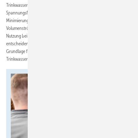
Trinkwasserhygiene und den Nutzerkomfort auswirken – etwa im
Spannungsfeld zwischen möglichst geringen Rohrdurchmessern zur
Minimierung von Wasserinhalten und ausreichenden
Volumenströmen mit den nötigen Fließdrücken für eine komfortable
Nutzung bei zu erwartender Gleichzeitigkeit. Somit wird deutlich, wie
entscheidend ein präzises sanitärtechnisches Raumbuch als
Grundlage für eine normgerechte und funktionale
Trinkwasserplanung ist.