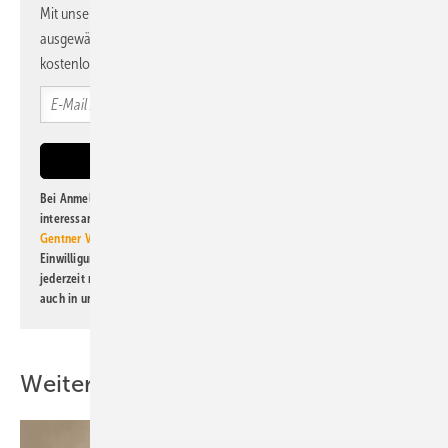
Mit unserem Newsletter erhalten Sie regelmäßig von uns
ausgewählte Informationen und Neuigkeiten, gebündelt und
kostenlos direkt ins Postfach.
Bei Anmeldung zu diesem Newsletter bin ich damit einverstanden, über
interessante Verlags- und Online-Angebote
der Marken der Alfons W.
Gentner Verlag GmbH & Co. KG
informiert zu werden. Diese
Einwilligung kann ich jederzeit widerrufen und eine Abmeldung ist
jederzeit möglich. Informationen zum Umgang mit Daten finden Sie
auch in unserer
Datenschutzerklärung
.
Weitere Inhalte