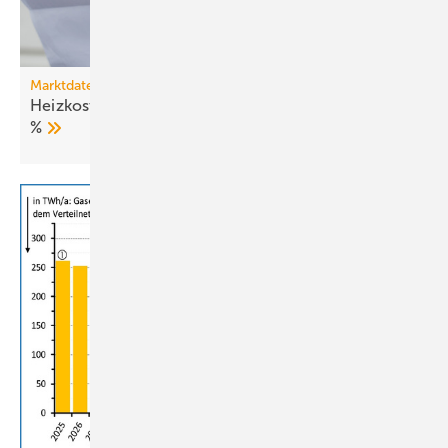
Marktdaten
Heizkosten 2025: Fernwärme verteuert sich um 27
%