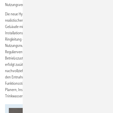
Nutzungsverhalten abbilden muss.
Die neue Hydraulikwand unterstützt diesen Planungsprozess mit einer
realistischen Simulation einer Trinkwasser-Installation in einem
Gebäude mit 12 Nutzungseinheiten auf 4 Etagen. Verschiedene
Installationsarten – wie Reihenleitung, T-Stück-Installation oder
Ringleitung – können flexibel kombiniert und unterschiedliche
Nutzungsmuster dargestellt werden. Dabei stehen 18 stufenlose
Regulierventile und rund 70 Sensoren zur Verfügung, um sämtliche
Betriebszustände exakt zu erfassen. Die Darstellung der Strömung
erfolgt zusätzlich über mechanische Durchflussanzeiger. So wird
nachvollziehbar, wie sich das Nutzerverhalten auf den Fließdruck an
den Entnahmestellen auswirkt und unter welchen Bedingungen
Funktionsstörungen auftreten können. Diese Erkenntnisse helfen
Planern, Installateuren und Betreibern sämtliche Parameter im
Trinkwassersystem ganzheitlich zu berücksichtigen.