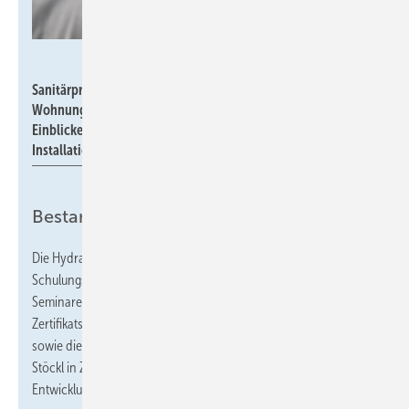
Geberit
Sanitärprofis aus der Planung und Installation sowie der
Wohnungswirtschaft können in den Seminaren vor Ort
Einblicke in die realen Vorgänge innerhalb der Trinkwasser-
Installation gewinnen.
Bestandteil des Schulungsprogramms
Die Hydraulikwand ist jetzt auch ein fester Bestandteil des
Schulungsangebots im GIZ Langenfeld. Sie wird insbesondere in
Seminaren zum Thema Trinkwasser eingesetzt, darunter die
Zertifikatslehrgänge „ZVSHK-Fachkraft für Trinkwasserhygiene“
sowie die „VDI 6023 Seminare“. Entwickelt wurde die Anlage von
Stöckl in Zusammenarbeit mit Yves Dieplinger aus dem Geberit
Entwicklungszentrum in Jona, Schweiz.