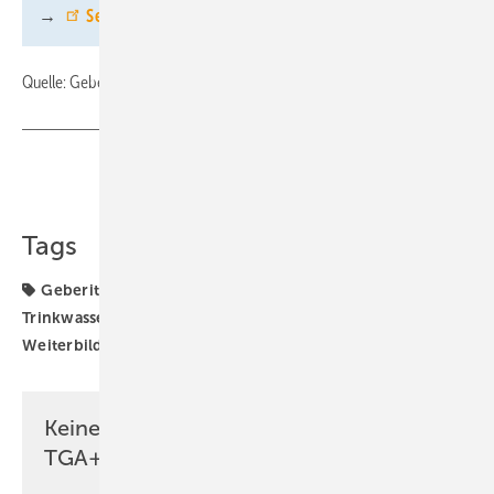
→
Seminare im GIZ Langenfeld
Quelle: Geberit / fl
Teilen
Link kopieren
Tags
Geberit
Hydraulik
Schulungen
Seminare
Trinkwasser-Installation
Trinkwasserhygiene
Weiterbildung
Keine Zeit? Kein Problem mit dem
TGA+E Newsletter!