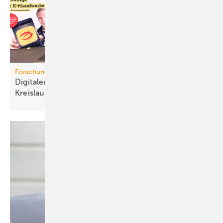
Forschungsprojekt
Digitaler Pro­dukt­pass für mehr
Kreis­lauf­wirt­schaft