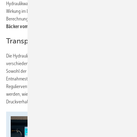
Hydraulikwand wird jedoch anschaulicher sichtbar, wie Ursache und
Wirkung im Leitungsnetz zusammenhängen – anstatt dies nur aus
Berechnungen ableiten zu müssen“, erklärt
Prof. Dr.-Ing. Carsten
Bäcker vom Technologie-Campus Steinfurt.
Transparenz für die Praxis
Die Hydraulikwand schafft eine praxisorientierte Umgebung, in der
verschiedene Betriebszustände realistisch simuliert werden können.
Sowohl der Versorgungsdruck als auch die Volumenströme an allen
Entnahmestellen lassen sich stufenlos regulieren. Mit präzisen
Regulierventilen können gezielt Szenarien erzeugt und analysiert
werden, wie etwa die Auswirkungen gleichzeitiger Entnahmen auf das
Druckverhalten im Leitungsnetz.