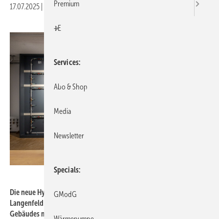
Premium
17.07.2025
|
Druckvorschau
+E
Services
Abo & Shop
Media
Newsletter
Specials
Geberit
Die neue Hydraulikwand im Geberit Informationszentrum
GModG
Langenfeld simuliert realitätsnah die Trinkwasser-Installation eines
Gebäudes mit 12 Nutzungseinheiten und macht komplexe
Wärmepumpe