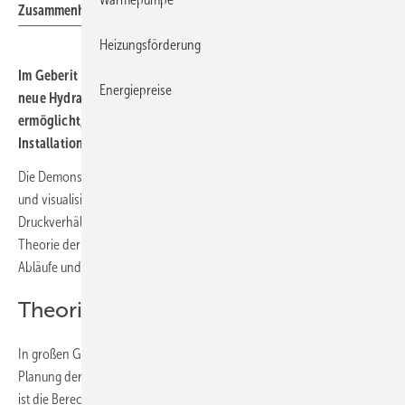
Zusammenhänge transparent.
Heizungsförderung
Im Geberit Informationszentrum
(GIZ) Langenfeld wurde eine
Energiepreise
neue Hydraulikwand in Betrieb genommen, die es Fachleuten
ermöglicht, die komplexen Zusammenhänge der Trinkwasser-
Installation in der Praxis zu erleben.
Die Demonstrationsanlage simuliert typische Gebäude-Installationen
und visualisiert Rohrnetzparameter wie Fließgeschwindigkeit,
Druckverhältnisse und Entnahmemengen. Auf diese Weise wird die
Theorie der Trinkwasser-Hydraulik greifbar – bisher unsichtbare
Abläufe und Zusammenhänge werden anschaulich.
Theorie wird sichtbar
In großen Gebäuden mit zahlreichen Entnahmestellen ist eine präzise
Planung der Trinkwasser-Installation unverzichtbar. Grundlage hierfür
ist die Berechnung nach DIN 1988-300, die das voraussichtliche