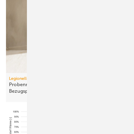
Legionellenuntersuchungen nach TrinkwV
Probennahme: Neue tech­nische und juristische
Bezugspunkte