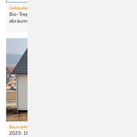
Gebäudemodernisierungsgesetz
Bio-Treppe? Erdgas wird die Grüngas-Quote
abräumen
müssen
Baumarkt
2025: 18 % weniger Bau­fertig­stellun­gen als im