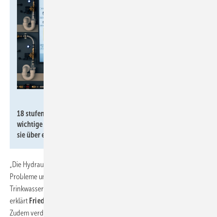
Geberit
18 stufenlose Regulierventile und 70 Sensoren erfassen
wichtige hydraulische Parameter in Echtzeit und visualisieren
sie über einen Monitor an der Wand.
„Die Hydraulikwand bietet umfassende Möglichkeiten, bestehende
Probleme und deren Ursachen sowie mögliche Lösungsansätze in
Trinkwasserinstallationen messtechnisch zu veranschaulichen“,
erklärt
Friedrich Stöckl, Fachreferent Sanitärtechnik bei Geberit.
Zudem verdeutlicht sie, wie sich hydraulische Optimierungen auf die