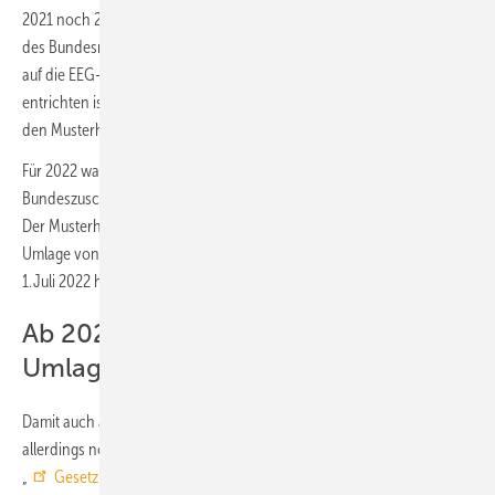
2021 noch 227,50 Euro für die EEG-Umlage, heißt es in einer Mitteilung
des Bundesministeriums für Wirtschaft und Klimaschutz (BMWK). Da
auf die EEG-Umlage jedoch noch der volle Mehrwertsteuersatz zu
entrichten ist, betrugen die wahren Kosten aus der EEG-Umlage für
den Musterhaushalt 270,73 Euro.
Für 2022 war die EEG-Umlage unter anderem durch einen
Bundeszuschuss von 6,500 Ct/kWh (2021) auf 3,723 Ct/kWh gesunken.
Der Musterhaushalt hätte also im Jahr 2022 Kosten aus der EEG-
Umlage von 155,06 Euro tragen müssen. Durch die Absenkung zum
1. Juli 2022 halbieren sie sich auf 77,53 Euro.
Ab 2023: Nur die Erhebung der EEG-
Umlage wird ausgesetzt
Damit auch ab 2023 die Absenkung auf null wirksam bleibt, muss
allerdings noch ein weiteres Gesetz beschlossen werden, denn das
„
Gesetz zur Absenkung der Kostenbelastungen durch die EEG-