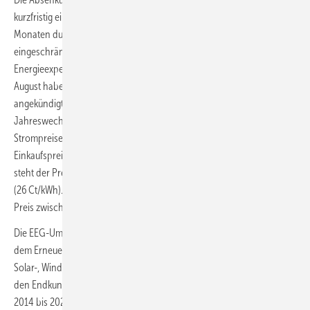
kurzfristig einen rechnerischen Effekt haben, der in den nächsten
Monaten durch steigende Strompreise und einen zurzeit
eingeschränkten Wettbewerb untergehen. Thorsten Storck,
Energieexperte beim Vergleichsportal Verivox: „Für Juni, Juli und
August haben bereits 153 örtliche Versorger Preiserhöhungen
angekündigt – um durchschnittlich 19 %. Spätestens zum
Jahreswechsel 2022/23 rechnen wir erneut mit flächendeckenden
Strompreiserhöhungen für Millionen Haushalte.“ Der Grund: Die
Einkaufspreise sind weiterhin auf hohem Niveau. An den Spotmärkten
steht der Preis für das kommende Jahr aktuell bei rund 260 Euro/MWh
(26 Ct/kWh). Zur Einordnung: Im langjährigen Mittel bewegt sich der
Preis zwischen 35 und 55 Euro/MWh.
Die EEG-Umlage (auch: „Ökostrom-Umlage“) wurde im Jahr 2000 mit
dem Erneuerbare-Energien-Gesetz zur Förderung des Ausbaus von
Solar-, Wind-, Biomasse- und Wasserkraftwerken eingeführt und bei
den Endkunden über die Stromrechnung erhoben. In den Jahren
2014 bis 2021 lag sie jeweils über 6 Ct/kWh, der höchste Stand wurde