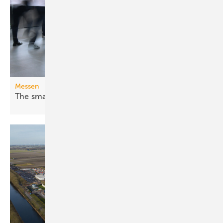
Messen
The smarter E Europe 2026: Fossil war
gestern