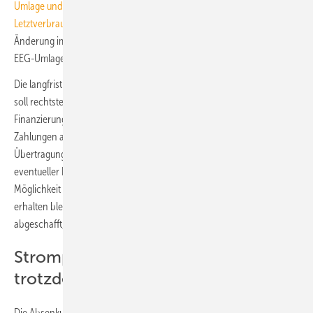
Umlage und zur Weitergabe dieser Absenkung an die
Letztverbraucher vom 23. Mai 2022
“ bewirkt als Artikelgesetz eine
Änderung im Erneuerbare-Energien-Gesetz (EEG), die die Höhe der
EEG-Umlage nur bis zum 31. Dezember 2022 regelt.
Die langfristige „Abschaffung der EEG-Umlage“ ab dem 1. Januar 2023
soll rechtstechnisch dadurch umgesetzt werden, dass die
Finanzierung des EEG-Förderbedarfs durch entsprechende
Zahlungen auf das etablierte EEG-Konto der
Übertragungsnetzbetreiber (ÜNB) geleistet werden. Zur Vermeidung
eventueller Finanzierungsrisiken bei den ÜNB soll die bisherige
Möglichkeit zur Refinanzierung der EEG-Förderkosten hilfsweise
erhalten bleiben. Man könnte auch sagen, dass die EEG-Umlage nicht
abgeschafft, sondern nicht mehr erhoben wird.
Strompreise werden voraussichtlich
trotzdem weiter steigen
Die Absenkung der EEG-Umlage wird allerdings voraussichtlich nur