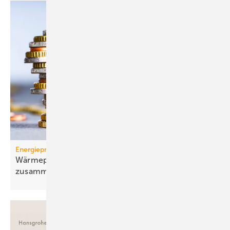
Energiepreise
Wärmepumpen-Strompreis: wie er sich
zusammensetzt