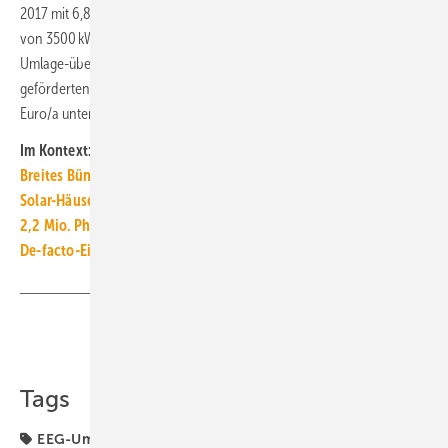
2017 mit 6,88 Ct/kWh erreicht. Ein Musterhaushalt mit einer Abnahme
von 3500 kWh/a aus dem öffentlichen Stromnetz hat in der EEG-
Umlage-über-den-Strompreis-Ära den Zubau von über das EEG
geförderten Anlagen mit etwa 3135 Euro (brutto) bzw. knapp 140
Euro/a unterstützt. ■
Im Kontext:
Breites Bündnis für mindestens 500 000 Wärmepumpen pro Jahr
Solar-Häuser können zehn Kohlekraftwerke ersetzen
2,2 Mio. Photovoltaik-Anlagen sind in Deutschland installiert
De-facto-Einbauverbot für Öl und Gas schon ab 2024 ist richtig
Teilen
Link kopieren
Tags
EEG-Umlage
Erneuerbare Energien
Robert Habeck