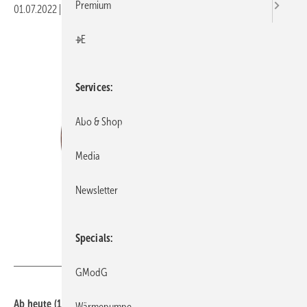
Premium
01.07.2022
|
Druckvorschau
+E
Services
Abo & Shop
Media
Newsletter
Specials
mpanch – stock.adobe.com
GModG
Ab heute (1. Juli 2022) fällt die EEG-Umlage im Strompreis
Wärmepumpe