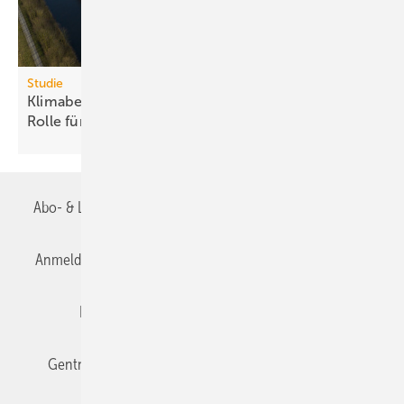
Studie
Klimabelastung durch Rechen­zent­ren: Euro­pas
Rolle für „Green
AI“
Abo- & Leserservice
AGB
Alle Inhalte chronologisch
Anmelden
Anmeldung & Registrierung
Datenschutz
Editor's choice
E-Paper
Fachbeiträge
Gentner Verlag
Impressum
Karriere bei Gentner