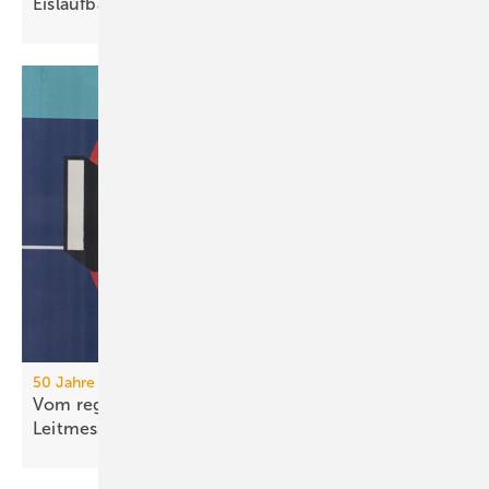
Eis­lauf­bahn
50 Jahre IFH/Intherm
Vom regionalen Bran­chen­treff zur süd­deut­schen
Leit­messe