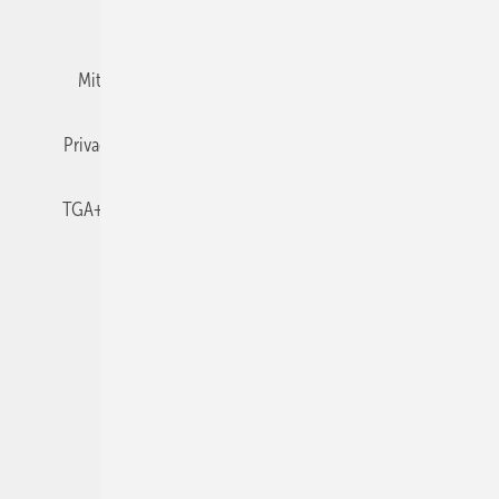
Team
Mediaservice
Mitgliedschaften und Engagement
Newsletter
Privacy Manager
RSS-Feed
TGA+E abonnieren
TGA+E-WissensCheck
Veranstaltungen / Webinare
© 2026 TGA+E Fachplaner