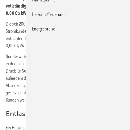
vollständig weg: Die EEG-Umlage sinkt von 3,72 Ct/kWh auf
0,00 Ct/kWh. Vorerst.
Heizungsförderung
Die seit 2000 (damals 0,19 Ct/kWh) von den nicht privilegierten
Energiepreise
Stromkunden (Letztverbraucher) über die Stromrechnung zu
entrichtende EEG-Umlage ist per Gesetz ab dem 1. Juli 2022 auf
0,00 Ct/kWh festgelegt worden.
Bundeswirtschafts- und Klimaschutzminister Robert Habeck: „Das ist
in der aktuellen Hochpreisphase wichtiger denn je und kann den
Druck für Stromverbraucher zumindest etwas mindern. Wir haben
außerdem die gesetzlichen Regelungen angepasst, damit die
Absenkung auch beim Endkunden ankommt. Die Anbieter sind
gesetzlich klar verpflichtet, die Absenkung in vollem Umfang an ihre
Kunden weiterzugeben.“
Entlastung nicht genau bezifferbar
Ein Haushalt mit einem Jahresstromverbrauch von 3500 kWh zahlte