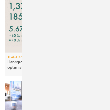
TGA-Hersteller
Hansgrohe: trotz leichtem Um­satz­rück­gang
opti­mis­tisch