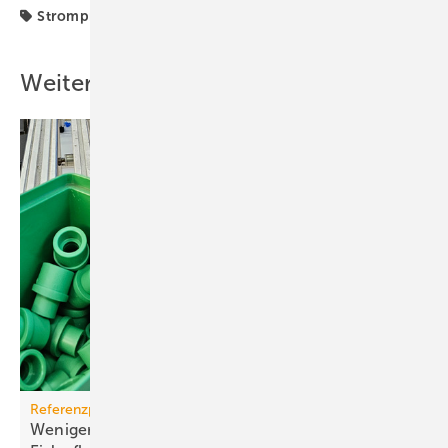
Strompreise
Weitere Inhalte
Referenzprojekt aquatherm
Weniger Energie und bes­se­res Eis für Haar­lems