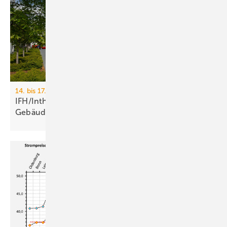
14. bis 17. April 2026, Messe Nürnberg
IFH/Intherm 2026: Sanitär-, Haus- und
Ge­bäu­de­tech­nik