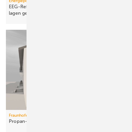
Energiepolitik
EEG-Reform: Wirt­schaft­lich­keit von PV-Dach­an­
lagen
gefährdet
Fraunhofer ISE
Propan-Wärme­pum­pen für
Mehr­fa­mi­lien­häuser