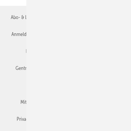
Abo- & Leserservice
AGB
Alle Inhalte chronologisch
Anmelden
Anmeldung & Registrierung
Datenschutz
Editor's choice
E-Paper
Fachbeiträge
Gentner Verlag
Impressum
Karriere bei Gentner
Team
Mediaservice
Mitgliedschaften und Engagement
Newsletter
Privacy Manager
RSS-Feed
TGA+E abonnieren