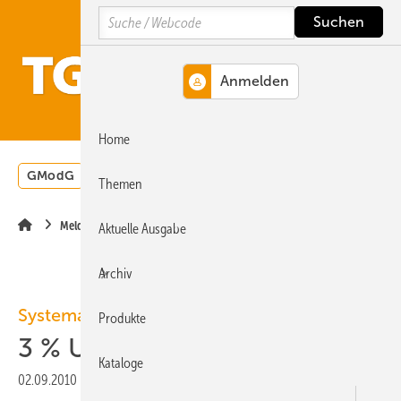
Springe
Springe
Springe
Search
auf
auf
auf
Hauptinhalt
Hauptmenü
SiteSearch
MENÜ
Home
GModG
Wärmepumpe
Heizungsförderung
Energ
Themen
Meldungen
Aktuelle Ausgabe
Archiv
Systemair
Produkte
3 % Umsatzrückgang
Kataloge
02.09.2010
|
Veröffentlicht in
Ausgabe 09-2010
|
Druckvorschau