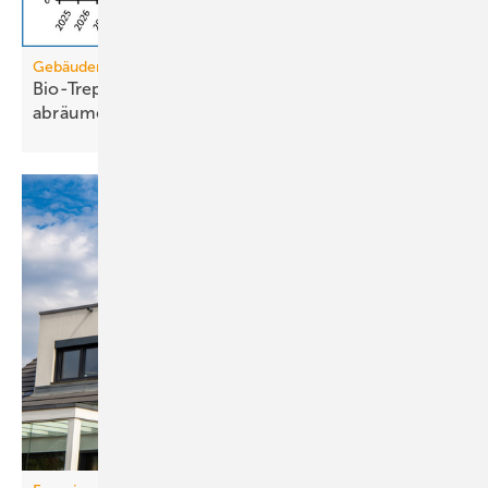
Gebäudemodernisierungsgesetz
Bio-Treppe? Erdgas wird die Grüngas-Quote
abräumen
müssen