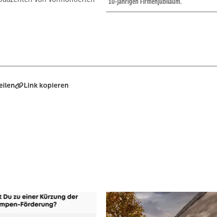
10-jährigen Firmenjubiläum.
eilen
Link kopieren