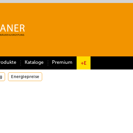
rodukte
Kataloge
Premium
+E
g
Energiepreise