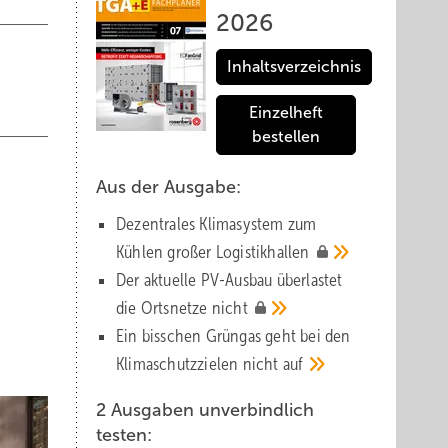
2026
Inhaltsverzeichnis
Einzelheft
bestellen
Aus der Ausgabe:
Dezentrales Klimasystem zum
Kühlen großer
Logistik­hallen
Der aktuelle PV-Ausbau über­lastet
die Orts­netze
nicht
Ein bisschen Grüngas geht bei den
Klima­schutz­zielen nicht
auf
2 Ausgaben unverbindlich
testen: