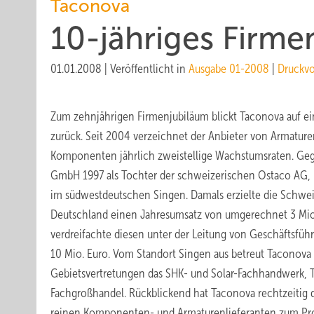
Taconova
10-jähriges Firme
01.01.2008
|
Veröffentlicht in
Ausgabe 01-2008
|
Druckv
Zum zehnjährigen Firmenjubiläum blickt Taconova auf ein
zurück. Seit 2004 verzeichnet der Anbieter von Armatur
Komponenten jährlich zweistellige Wachstumsraten. Ge
GmbH 1997 als Tochter der schweizerischen Ostaco AG,
im südwestdeutschen Singen. Damals erzielte die Schweiz
Deutschland einen Jahresumsatz von umgerechnet 3 Mio
verdreifachte diesen unter der Leitung von Geschäftsführ
10 Mio. Euro. Vom Standort Singen aus betreut Taconova
Gebietsvertretungen das SHK- und Solar-Fachhandwerk,
Fachgroßhandel. Rückblickend hat Taconova rechtzeitig 
reinen Komponenten- und Armaturenlieferanten zum Pr