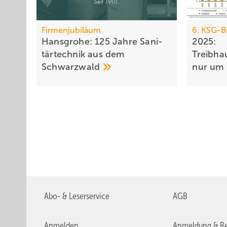
Firmenjubiläum
6. KSG-B
Hansgrohe: 125 Jahre Sa­ni­
2025:
tär­tech­nik aus dem
Treibha
Schwarz­wald
nur um 
Abo- & Leserservice
AGB
Anmelden
Anmeldung & Re