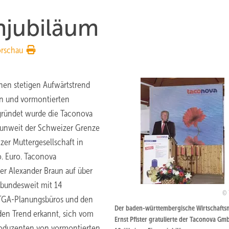
njubiläum
orschau
en stetigen Aufwärts­trend
en und vormontierten
gründet wurde die Taconova
 unweit der Schweizer Grenze
er Muttergesellschaft in
. Euro. Taconova
er Alexander Braun auf über
 bundesweit mit 14
 TGA-Planungsbüros und den
Der baden-württembergische Wirtschaftsm
den Trend erkannt, sich vom
Ernst Pfister gratulierte der Taconova G
oduzenten von vormontierten