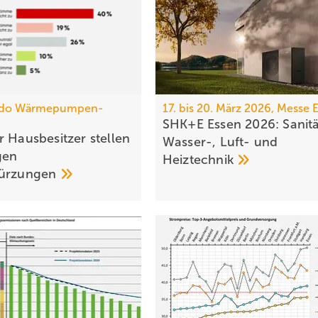
do Wärmepumpen-
17. bis 20. März 2026, Messe 
SHK+E Essen 2026: Sanitä
 Haus­be­sit­zer stellen
Wasser-, Luft- und
gen
Heiztechnik
kür­zungen