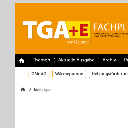
Springe
Springe
Springe
auf
auf
auf
Hauptinhalt
Hauptmenü
SiteSearch
Themen
Aktuelle Ausgabe
Archiv
P
GModG
Wärmepumpe
Heizungsförderun
Meldungen