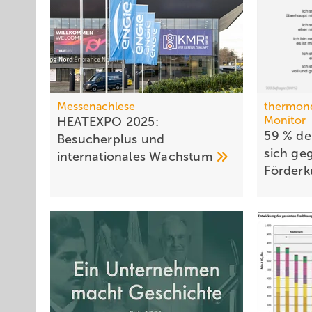
Messenachlese
thermon
Monitor
HEATEXPO 2025:
59 % der
Besucherplus und
sich ge
internationales
Wachstum
För­der­