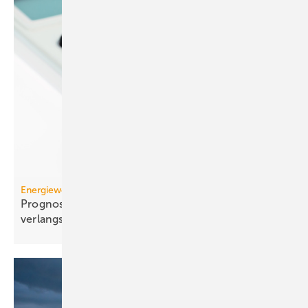
Energiewende
Prognose: Dekarbonisierung hat sich 2025 stark
verlangsamt