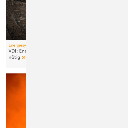
Energiesystem Deutschland
VDI: Energiewende ge­fähr­det – Kurs­kor­rek­tu­ren
nötig