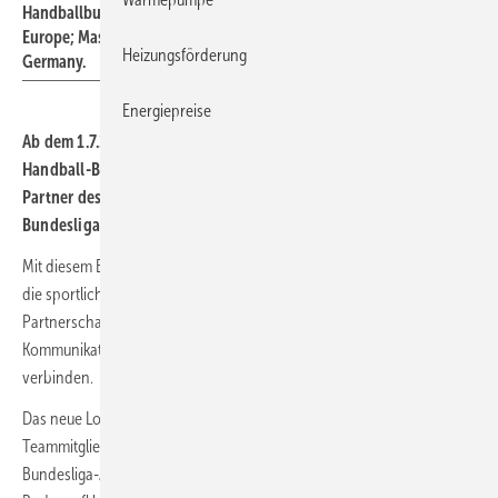
Handballbundes; Takayuki Kamekawa, Vice President Daikin
Europe; Masaharu Tada, Geschäftsführer Daikin Airconditioning
Heizungsförderung
Germany.
Energiepreise
Ab dem 1.7.2024 ist der Hersteller neuer Namensgeber der 1.
Handball-Bundesliga. Seit März 2023 ist Daikin bereits offizieller
Partner des Deutschen Handballbundes sowie der Handball-
Bundesliga.
Mit diesem Engagement soll der Handballsport in Deutschland und
die sportliche Leistung der Spieler weiter gefördert werden. Die
Partnerschaft beinhaltet umfangreiche Werbe- und
Kommunikationsmaßnahmen, die die beiden Marken miteinander
verbinden.
Das neue Logo wird auf dem Trikotärmel der Spieler als auch der
Teammitglieder aufgedruckt sein. Es wird außerdem in sämtlichen
Bundesliga-Arenen auf Eckwürfeln und auf jeweils zwei