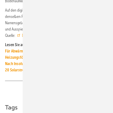
Bodenaufklebern zu sehe sein.
Auf den digitalen Kanälen der Handball-Bundesliga sowie auf
denselben Plattformen aller Erstligisten, erhält der zukünftige HBL-
Namensgeber umfangreiche Rechte und die Möglichkeit zur Erstellung
und Ausspielung von exklusivem Content. ■
Quelle:
Daikin
/ fl
Lesen Sie auch:
Für Abwärme aus Rechen­zentren fehlen oft Abnehmer
Heizungs­för­derung: Fach­unter­neh­mer benötigen Regis­trie­rung!
Nach Insolvenz: BWT übernimmt Heizungshersteller Windhager
20 Solarstromspeicher von 14 Herstellern getestet
Teilen
Link kopieren
Tags