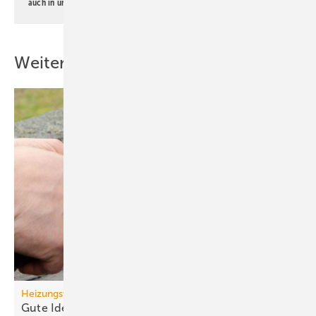
auch in unserer
Datenschutzerklärung
.
Weitere Inhalte
Heizungswende
Gute Ideen für den
Wärmepumpenhochlauf