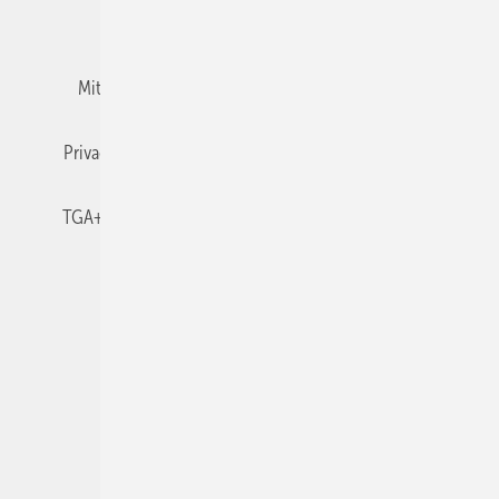
Team
Mediaservice
Mitgliedschaften und Engagement
Newsletter
Privacy Manager
RSS-Feed
TGA+E abonnieren
TGA+E-WissensCheck
Veranstaltungen / Webinare
© 2026 TGA+E Fachplaner