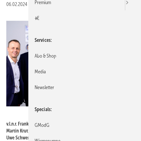
Premium
06.02.2024
|
Druckvorschau
+E
Services
Abo & Shop
Media
Newsletter
Specials
Costa Belibasakis
v.l.n.r. Frank Bohmann, Geschäftsführer der Handball-Bundesliga;
GModG
Martin Krutz, Geschäftsführer Daikin Airconditioning Germany;
Uwe Schwenker, HBL-Präsident und Vizepräsident des Deutschen
Wärmepumpe