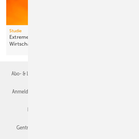
Studie
Extreme Hitze kostet Milliarden und lähmt
Wirt­schafts­wachs­tum
Abo- & Leserservice
AGB
Alle Inhalte chronologisch
Anmelden
Anmeldung & Registrierung
Datenschutz
Editor's choice
E-Paper
Fachbeiträge
Gentner Verlag
Impressum
Karriere bei Gentner