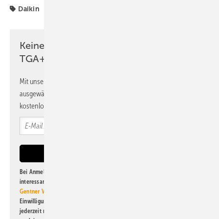
Daikin
Keine Zeit? Kein Problem mit dem
TGA+E Newsletter!
Mit unserem Newsletter erhalten Sie regelmäßig von uns
ausgewählte Informationen und Neuigkeiten, gebündelt und
kostenlos direkt ins Postfach.
Bei Anmeldung zu diesem Newsletter bin ich damit einverstanden, über
interessante Verlags- und Online-Angebote
der Marken der Alfons W.
Gentner Verlag GmbH & Co. KG
informiert zu werden. Diese
Einwilligung kann ich jederzeit widerrufen und eine Abmeldung ist
jederzeit möglich. Informationen zum Umgang mit Daten finden Sie