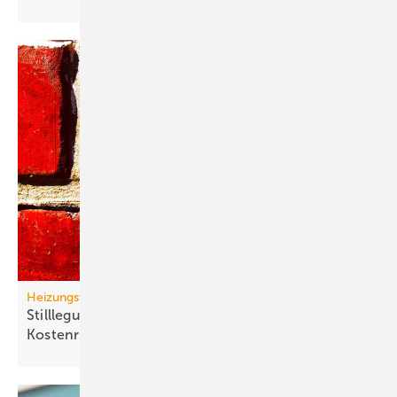
Heizungswende
Stilllegung von Gasnetzen: neue Gas-Heizung ein
Kostenrisiko