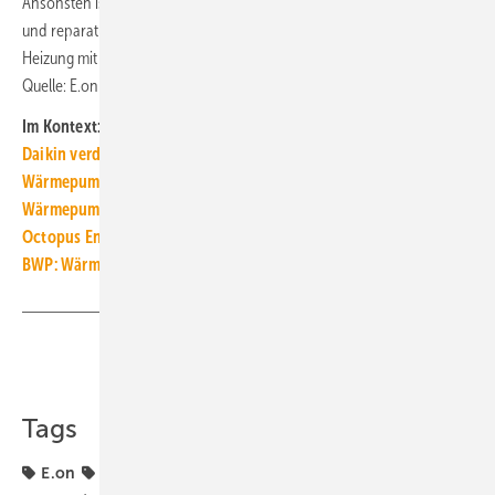
Ansonsten ist auch eine Luft7Wasser-Wärmepumpe nahezu wartungs-
und reparaturfrei.“ Zum Vergleich werden die Kosten für eine Gas-
Heizung mit „ab 10 000 Euro“ beziffert. ■
Quelle: E.on / jv
Im Kontext:
Daikin verdreifacht Wärmepumpen-Produktion in Güglingen
Wärmepumpen-Ampel zeigt Eignung für Wohngebäude
Wärmepumpe-Photovoltaik-Kombination stark nachgefragt
Octopus Energy startet im deutschen Wärmepumpenmarkt
BWP: Wärmepumpenstrom muss mit ins Basiskontingent
Teilen
Link kopieren
Tags
E.on
Heizungs-Wärmepumpe
Kooperation