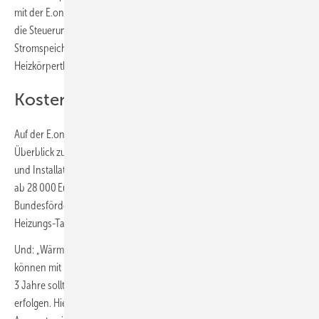
mit der E.on Home App einstellen zu lassen. Sie ermöglicht außerdem
die Steuerung weiterer E.on-Energielösungen – Photovoltaik-Anlage,
Stromspeicher und Wallbox – sowie die Einbindung bestimmter
Heizkörperthermostate.
Kosten
Auf der E.on-Infoseite bekommen Interessenten auch einen ersten
Überblick zu dem Kosten: „Die reinen Anschaffungs-, Erschließungs-
und Installationskosten für eine Luft/Wasser-Wärmepumpe beginnen
ab 28 000 Euro.“ Der Einzelmaßnahmen-Zuschuss über die
Bundesförderung für effiziente Gebäude (BEG) von 25 % bzw. mit
Heizungs-Tausch-Bonus 35 % ist dabei noch nicht berücksichtigt.
Und: „Wärmepumpen gelten als sehr wartungsarm und langlebig. Sie
können mit [Wartungskosten] rund 150 Euro pro Jahr rechnen. […] Alle
3 Jahre sollte eine professionelle Reinigung [des Verdampfers]
erfolgen. Hierfür ist mit Kosten von etwa 200 bis 300 Euro zu rechnen.