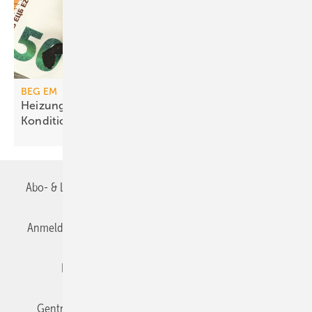
BEG EM
Heizungs­förderung mit de­gres­siven
Kondi­tionen
Abo- & Leserservice
AGB
Alle Inhalte chronologisch
Anmelden
Anmeldung & Registrierung
Datenschutz
Editor's choice
E-Paper
Fachbeiträge
Gentner Verlag
Impressum
Karriere bei Gentner