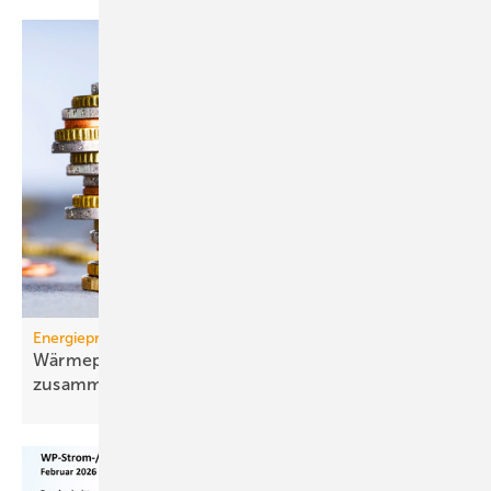
Energiepreise
Wärmepumpen-Strompreis: wie er sich
zusammensetzt