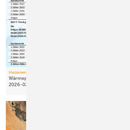
Heizenergiekosten
Wärmepumpen­strom-/Gas­preis-Baro­meter
2026-02