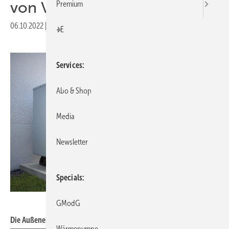
von Vaillant
Premium
06.10.2022
|
Druckvorschau
+E
Services
Abo & Shop
Media
Newsletter
Specials
Vaillant
GModG
Die Außeneinheit der arotherm-plus-Wärmepumpe von Vaillant.
Wärmepumpe