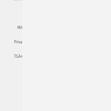
Team
Mediaservice
Mitgliedschaften und Engagement
Newsletter
Privacy Manager
RSS-Feed
TGA+E abonnieren
TGA+E-WissensCheck
Veranstaltungen / Webinare
© 2026 TGA+E Fachplaner