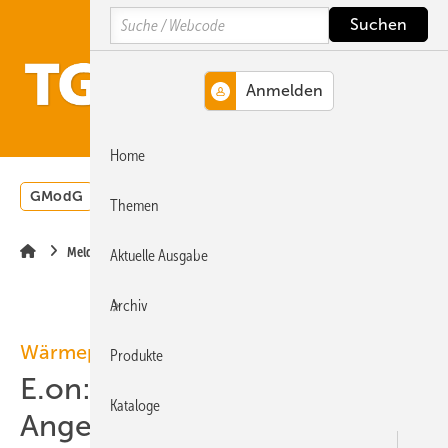
Springe
Springe
Springe
Search
auf
auf
auf
Hauptinhalt
Hauptmenü
SiteSearch
MENÜ
Home
GModG
Wärmepumpe
Heizungsförderung
Energ
Themen
Meldungen
Aktuelle Ausgabe
Archiv
Wärmepumpen-Rollout
Produkte
E.on: Wärmepumpen-
Kataloge
Angebot mit arotherm plus