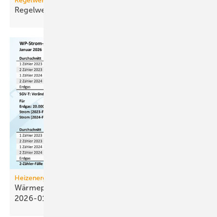
Regelwerk
Regelwerk-Update für Dezember
2025
Heizenergiekosten
Wärmepumpen­strom-/Gas­preis-Baro­meter
2026-01