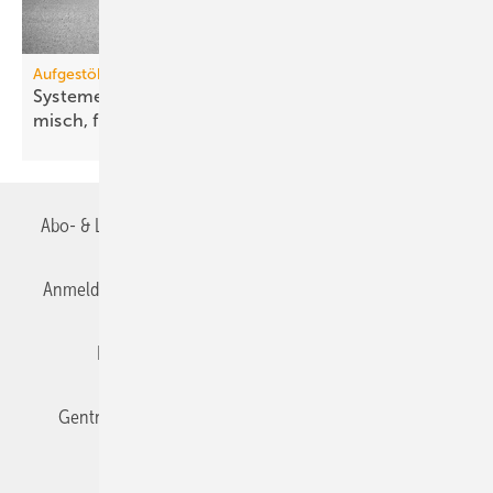
Aufgestöbert
Systeme für die TGA+E: un­auf­fäl­lig, ae­ro­dy­na­
misch,
flach
Abo- & Leserservice
AGB
Alle Inhalte chronologisch
Anmelden
Anmeldung & Registrierung
Datenschutz
Editor's choice
E-Paper
Fachbeiträge
Gentner Verlag
Impressum
Karriere bei Gentner
Team
Mediaservice