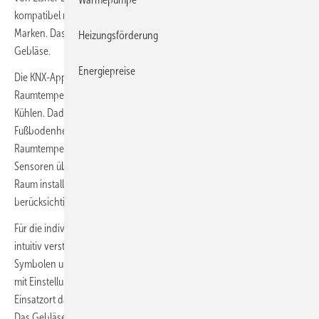
kompatibel mit KNX-fähigen Fan-Coil-Systemen verschiedener
Marken. Das Gerät steuert sowohl die Heiz-/Kühleinheit als auch das
Heizungsförderung
Gebläse.
Energiepreise
Die KNX-Applikation bietet eine umfangreiche automatische
Raumtemperaturregelung für ein- oder zweistufiges Heizen und
Kühlen. Dadurch lässt sich das Fan-Coil-System einfach mit einer
Fußbodenheizung oder einer Flächenkühlung kombinieren. Die
Raumtemperaturmessung erfolgt direkt im Gerät, was weitere
Sensoren überflüssig macht. Falls ein weiterer Temperatursensor im
Raum installiert ist, kann sein Wert jedoch von der Regelung
berücksichtigt werden.
Für die individuelle Einstellung vor Ort hat der KNX eTR 102 FC eine
intuitiv verständliche Touch-Bedienoberfläche mit aufgedruckten
Symbolen und Rückmeldungs-LEDs. Zentral ist die Temperaturanzeige
mit Einstellungsmöglichkeit Plus und Minus. Die Anzeige kann je nach
Einsatzort dauerhaft oder nur kurzzeitig nach Berührung leuchten.
Das Gebläse lässt sich in drei Stufen schalten. Zusätzlich können die