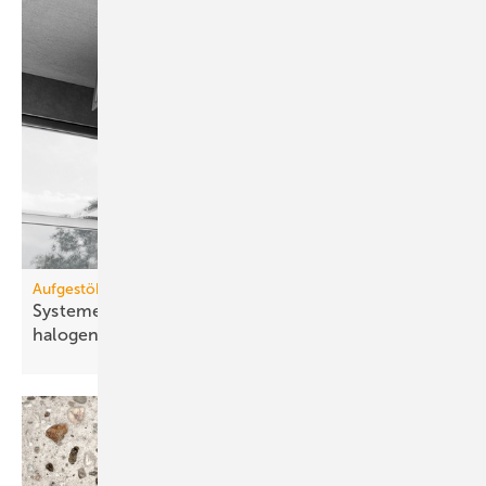
Aufgestöbert
Systeme für die TGA+E: leis­tungs­stark, lang­le­big,
ha­lo­gen­frei