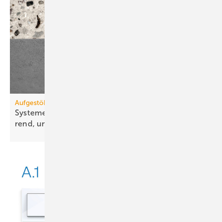
Aufgestöbert
Systeme für die TGA+E: schall­ge­dämmt, zeit­spa­
rend,
uni­ver­sell