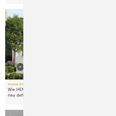
Home Energy Management System
Wie HEMS das Energie­manage­ment in Gebäuden
neu
definieren