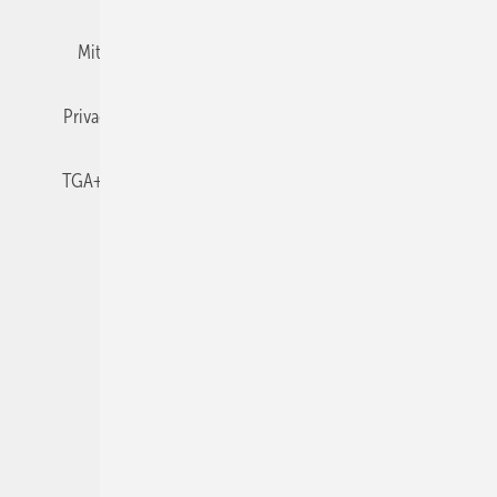
Mitgliedschaften und Engagement
Newsletter
Privacy Manager
RSS-Feed
TGA+E abonnieren
TGA+E-WissensCheck
Veranstaltungen / Webinare
© 2026 TGA+E Fachplaner