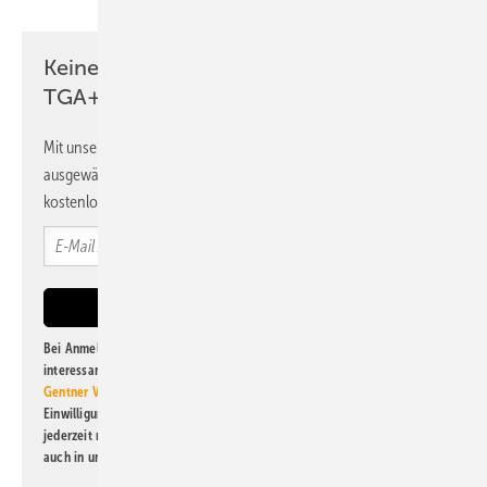
Keine Zeit? Kein Problem mit dem
TGA+E Newsletter!
Mit unserem Newsletter erhalten Sie regelmäßig von uns
ausgewählte Informationen und Neuigkeiten, gebündelt und
kostenlos direkt ins Postfach.
Bei Anmeldung zu diesem Newsletter bin ich damit einverstanden, über
interessante Verlags- und Online-Angebote
der Marken der Alfons W.
Gentner Verlag GmbH & Co. KG
informiert zu werden. Diese
Einwilligung kann ich jederzeit widerrufen und eine Abmeldung ist
jederzeit möglich. Informationen zum Umgang mit Daten finden Sie
auch in unserer
Datenschutzerklärung
.