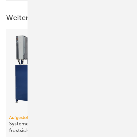
Weitere Inhalte
Aufgestöbert
Systeme für die TGA+E: ex­er­ge­tisch, licht­len­kend,
frost­si­cher