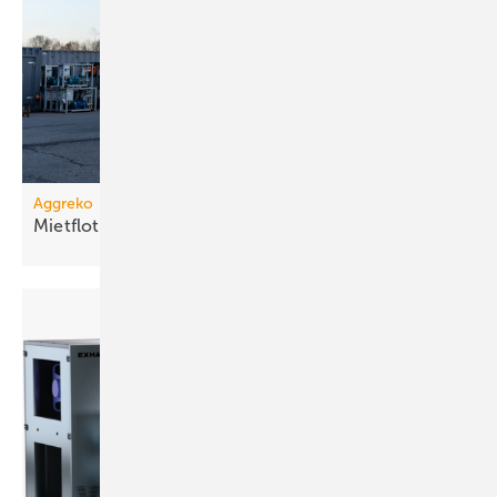
Aggreko
Mietflotte um Dampfkessel
erweitert