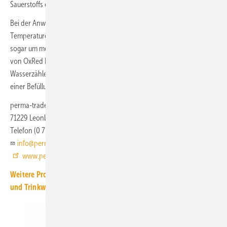
Sauerstoffs entzogen werden.
Bei der Anwendung im Kreislaufbetrieb in Verbindung mit
Temperaturen über 40 °C kann OxRed PT-OR den Sauerstoffgehalt
sogar um mehr als 99 % reduzieren. Die genauen Durchflussmengen
von OxRed PT-OR lassen sich über einen elektronischen
Wasserzähler erfassen. Die Kapazität einer Sauerstoffzehrpatrone bei
einer Befüllung mit Trinkwasser beträgt ca. 8000 l.
perma-trade
71229 Leonberg
Telefon (0 71 52) 93 91 90
info@perma-trade.de
www.perma-trade.de
Weitere Produkt-Meldungen zum Thema Wasseraufbereitung
und Trinkwasserhygiene