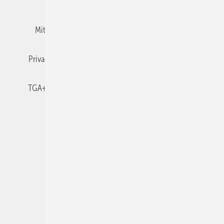
Team
Mediaservice
Mitgliedschaften und Engagement
Newsletter
Privacy Manager
RSS-Feed
TGA+E abonnieren
TGA+E-WissensCheck
Veranstaltungen / Webinare
© 2026 TGA+E Fachplaner