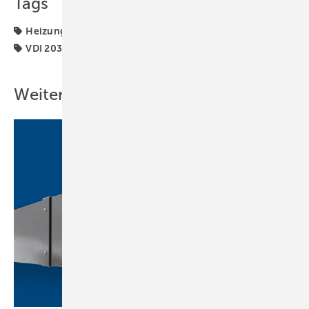
Tags
Heizungswasseraufbereitung
Korrosion
Produkte
VDI 2035
perma-trade
Weitere Inhalte