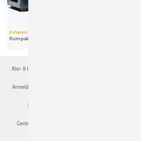
Exhausto
3
Kompakt-Lüftungsgerät bis 9340
m
/h
Abo- & Leserservice
AGB
Alle Inhalte chronologisch
Anmelden
Anmeldung & Registrierung
Datenschutz
Editor's choice
E-Paper
Fachbeiträge
Gentner Verlag
Impressum
Karriere bei Gentner