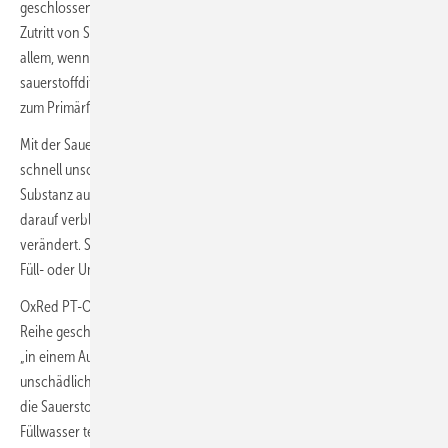
geschlossenen Anlagen ausgehen, bei denen kein nennenswerter
Zutritt von Sauerstoff erfolgen kann. Im Gebäudebestand jedoch, vor
allem, wenn sich ältere Fußbodenheizungen als nicht mehr
sauerstoffdiffusionsdicht herausstellen, wird der Sauerstoff durchaus
zum Primärfaktor für Korrosion.
Mit der Sauerstoffzehrpatrone OxRed PT-OR lässt sich dieser künftig
schnell unschädlich machen. Sie enthält eine sauerstoffzehrende
Substanz auf einem Trägermaterial, die auch nach der Oxidation
darauf verbleibt und so die Wasserqualität nicht nennenswert
verändert. So lässt sich mit OxRed PT-OR gelöster Sauerstoff aus dem
Füll- oder Umlaufwasser „herausfiltern“.
OxRed PT-OR kann mit einer permasoft Entmineralisierungseinheit in
Reihe geschaltet werden. So lassen sich mit wenig Aufwand praktisch
„in einem Aufwasch“ gleich alle drei Korrosionstreiber auf einmal
unschädlich machen. Wird eine Heizanlage mit kaltem Wasser über
die Sauerstoffzehrpatrone OxRed PT-OR neu befüllt, können dem
Füllwasser temperaturabhängig direkt 80 bis 90 % des vorhandenen