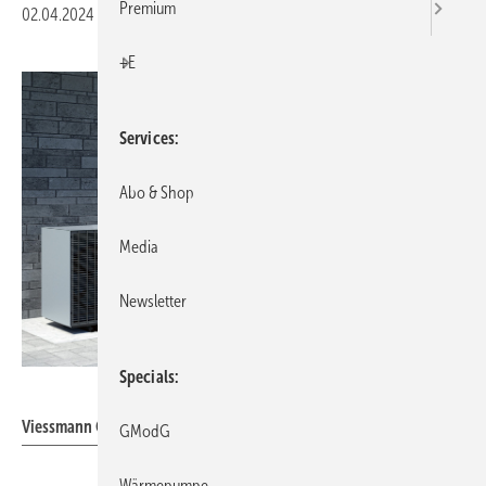
Premium
02.04.2024
|
Veröffentlicht in
Ausgabe 04-2024
|
Druckvorschau
+E
Services
Abo & Shop
Media
Newsletter
Specials
Viessmann Climate Solutions
Viessmann Climate Solutions: Vitocal 150-A / 151-A.
GModG
Wärmepumpe