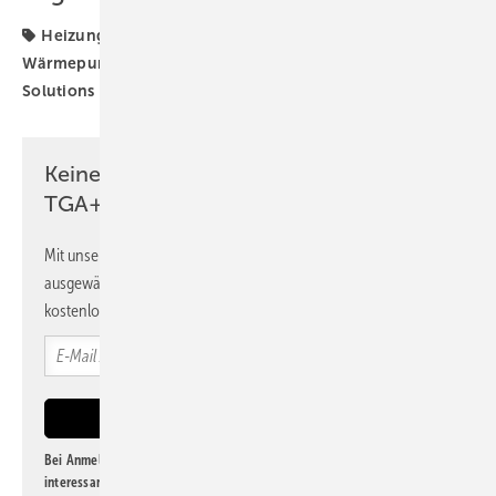
Heizungs-Wärmepumpe
Produkte
Propan-
Wärmepumpe
Viessmann
Viessmann Climate
Solutions
Vitocal
Wärmepumpe
Keine Zeit? Kein Problem mit dem
TGA+E Newsletter!
Mit unserem Newsletter erhalten Sie regelmäßig von uns
ausgewählte Informationen und Neuigkeiten, gebündelt und
kostenlos direkt ins Postfach.
Bei Anmeldung zu diesem Newsletter bin ich damit einverstanden, über
interessante Verlags- und Online-Angebote
der Marken der Alfons W.