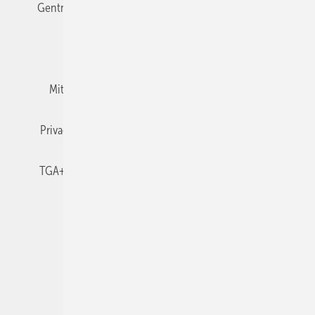
Gentner Verlag
Impressum
Karriere bei Gentner
Team
Mediaservice
Mitgliedschaften und Engagement
Newsletter
Privacy Manager
RSS-Feed
TGA+E abonnieren
TGA+E-WissensCheck
Veranstaltungen / Webinare
© 2026 TGA+E Fachplaner