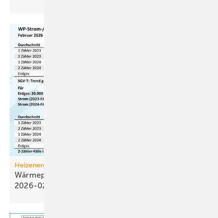
Heizenergiekosten
Wärmepumpen­strom-/Gas­preis-Baro­meter
2026-02