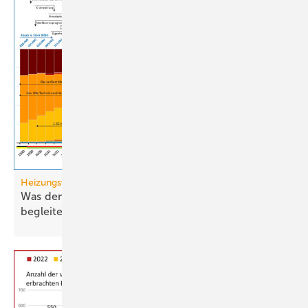
Heizungswende
Was den Heizungsmarkt antreibt, bremst und
begleitet (Teil
2)