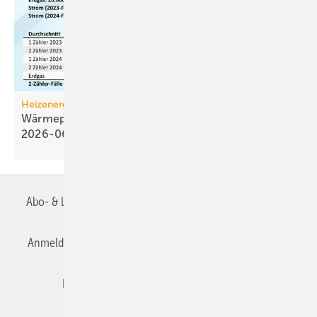
Heizenergiekosten
Wärmepumpen­strom-/Gas­preis-Baro­meter
2026-06
Abo- & Leserservice
AGB
Alle Inhalte chronologisch
Anmelden
Anmeldung & Registrierung
Datenschutz
Editor's choice
E-Paper
Fachbeiträge