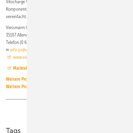
Vitocharge VX3. Die Installation wird durch vorinstallierte
Komponenten, wie Abtaupuffer, Bypass und Ausdehnungsgefäß,
vereinfacht.
Viessmann Climate Solutions
35107 Allendorf (Eder)
Telefon (0 64 52) 70 25 33
info-pr@viessmann.com
www.viessmann-climatesolutions.com
Markteinführungsevent Vitocal 150-A / 151-A
Weitere Produkt-Meldungen zum Thema Wärmeerzeugung
Weitere Produkt-Meldungen zum Thema Wärmepumpe
Teilen
Link kopieren
Tags