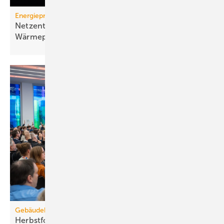
Energiepreise
Netzentgelt-Zuschuss: Wie viel bei
Wärmepumpen wo
ankommt
Gebäudebestand
Herbstforum Altbau: NT-ready statt
H2-ready