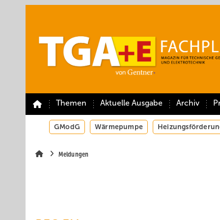
Springe
Springe
Springe
auf
auf
auf
Hauptinhalt
Hauptmenü
SiteSearch
Themen
Aktuelle Ausgabe
Archiv
P
GModG
Wärmepumpe
Heizungsförderun
Meldungen