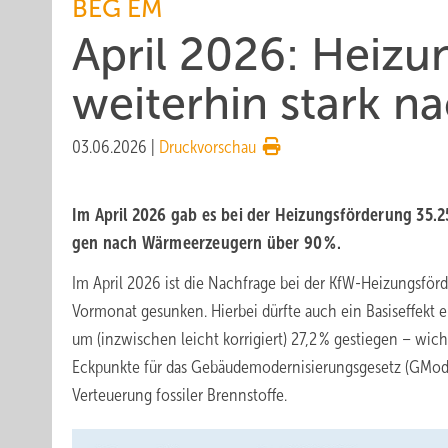
BEG EM
April 2026: Heizu
weiter­hin stark n
03.06.2026
|
Druckvorschau
Im April 2026 gab es bei der Heizungs­för­de­rung 35.
gen nach Wärme­er­zeu­gern über 90 %.
Im April 2026 ist die Nachfrage bei der KfW-Heizungsfö
Vormonat gesunken. Hierbei dürfte auch ein Basiseffekt 
um (inzwischen leicht korrigiert) 27,2 % gestiegen – wic
Eckpunkte für das Gebäudemodernisierungsgesetz (GModG)
Verteuerung fossiler Brennstoffe.