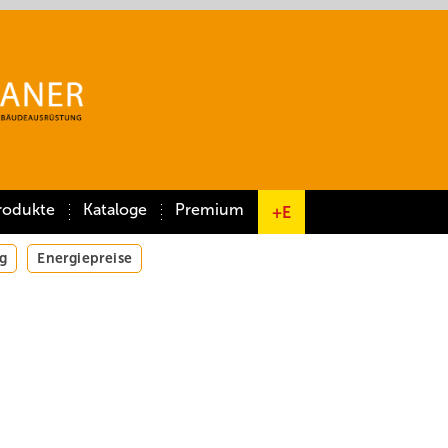
rodukte
Kataloge
Premium
+E
g
Energiepreise