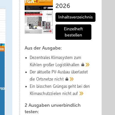
2026
Inhaltsverzeichnis
Einzelheft
bestellen
Aus der Ausgabe:
Dezentrales Klimasystem zum
Kühlen großer
Logistik­hallen
Der aktuelle PV-Ausbau über­lastet
die Orts­netze
nicht
Ein bisschen Grüngas geht bei den
Klima­schutz­zielen nicht
auf
2 Ausgaben unverbindlich
testen: