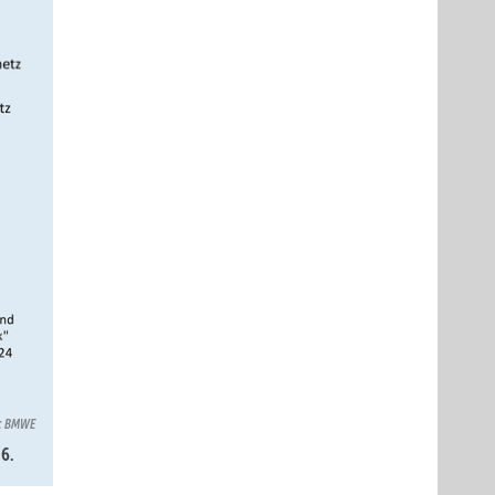
n: BMWE
6.