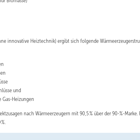
nur Biomasse)
ne innovative Heiztechnik) ergibt sich folgende Wärmeerzeugerstruk
gen
gen
üsse
hlüsse und
ge Gas-Heizungen
ektzusagen nach Wärmeerzeugern mit 90,5 % über der 90-%-Marke. 
 %.