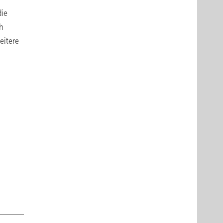
die
ch
eitere