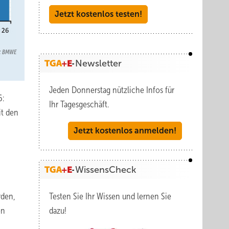
Jetzt kostenlos testen!
n: BMWE
Newsletter
Jeden Donnerstag nützliche Infos für
6:
Ihr Tagesgeschäft.
it den
Jetzt kostenlos anmelden!
WissensCheck
rden,
Testen Sie Ihr Wissen und lernen Sie
en
dazu!