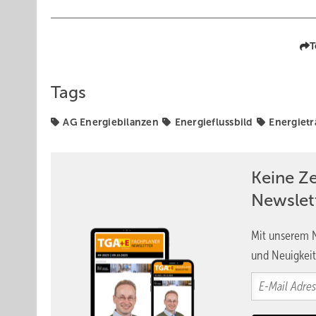
T
Tags
AG Energiebilanzen
Energieflussbild
Energietr
Keine Z
Newslet
Mit unserem N
und Neuigkeit