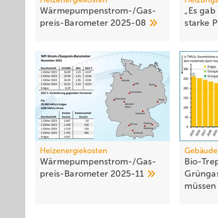
Wärmepumpen­strom-/Gas­
„Es gab
preis-Baro­meter
2025-08
starke
P
Heizenergiekosten
Gebäude
Wärmepumpen­strom-/Gas­
Bio-Tre
preis-Baro­meter
2025-11
Grünga
müsse