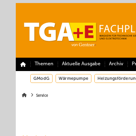
Springe
Springe
Springe
auf
auf
auf
Hauptinhalt
Hauptmenü
SiteSearch
Themen
Aktuelle Ausgabe
Archiv
P
GModG
Wärmepumpe
Heizungsförderun
Service