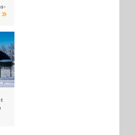
s­
9
t
n