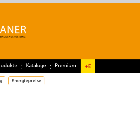
rodukte
Kataloge
Premium
+E
g
Energiepreise