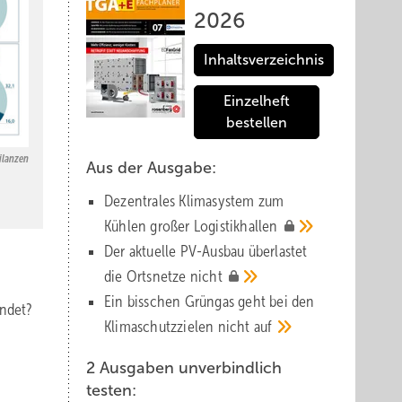
2026
Inhaltsverzeichnis
Einzelheft
bestellen
ilanzen
Aus der Ausgabe:
Dezentrales Klimasystem zum
Kühlen großer
Logistik­hallen
Der aktuelle PV-Ausbau über­lastet
die Orts­netze
nicht
Ein bisschen Grüngas geht bei den
endet?
Klima­schutz­zielen nicht
auf
2 Ausgaben unverbindlich
testen: