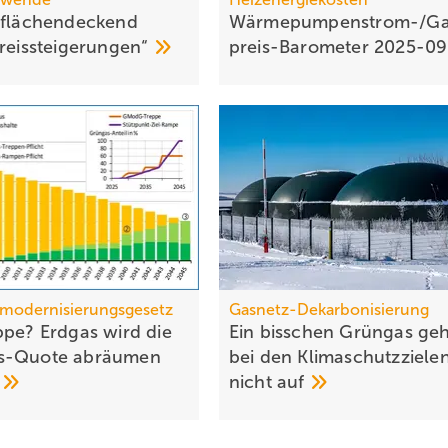
 flächen­deckend
Wärmepumpen­strom-/Ga
reis­steigerungen“
preis-Baro­meter
2025-0
modernisierungsgesetz
Gasnetz-Dekarbonisierung
ppe? Erdgas wird die
Ein bisschen Grüngas geh
s-Quote abräumen
bei den Klima­schutz­ziele
n
nicht
auf