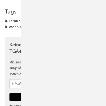
Tags
Fernüberwachung
Systemair
Wohnraumlüftung
Wohnungslüftung
zentrale Wohnungslüftung
Keine Zeit? Kein Problem mit dem
TGA+E Newsletter!
Mit unserem Newsletter erhalten Sie regelmäßig von uns
ausgewählte Informationen und Neuigkeiten, gebündelt und
kostenlos direkt ins Postfach.
Bei Anmeldung zu diesem Newsletter bin ich damit einverstanden, über