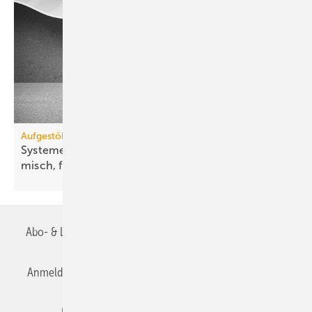
Aufgestöbert
Systeme für die TGA+E: un­auf­fäl­lig, ae­ro­dy­na­
misch,
flach
Abo- & Leserservice
AGB
Alle Inhalte chronologisch
Anmelden
Anmeldung & Registrierung
Datenschutz