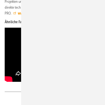
Projekten und Geräten zwischen Abteilungen und Mitarbeitern. Der
direkte technische Support von Systemair erfolgt ebenfalls über Save
PRO.
www.systemair.de
Ähnliche Fachartikel bündelt das
TGA+E-Dossier TGA+E-Software
Teilen
Link kopieren