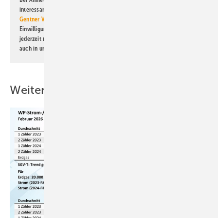
interessante Verlags- und Online-Angebote
der Marken der Alfons W.
Gentner Verlag GmbH & Co. KG
informiert zu werden. Diese
Einwilligung kann ich jederzeit widerrufen und eine Abmeldung ist
jederzeit möglich. Informationen zum Umgang mit Daten finden Sie
auch in unserer
Datenschutzerklärung
.
Weitere Inhalte