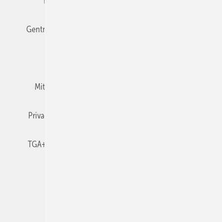
Editor's choice
E-Paper
Fachbeiträge
Gentner Verlag
Impressum
Karriere bei Gentner
Team
Mediaservice
Mitgliedschaften und Engagement
Newsletter
Privacy Manager
RSS-Feed
TGA+E abonnieren
TGA+E-WissensCheck
Veranstaltungen / Webinare
© 2026 TGA+E Fachplaner