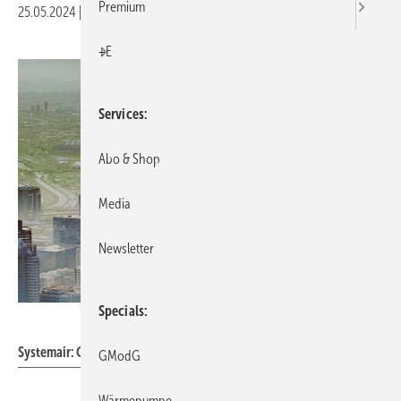
Premium
25.05.2024
|
Veröffentlicht in
Ausgabe 06-2024
|
Druckvorschau
+E
Services
Abo & Shop
Media
Newsletter
Specials
Systemair
Systemair: Geräte-Management-Plattform Save PRO.
GModG
Wärmepumpe