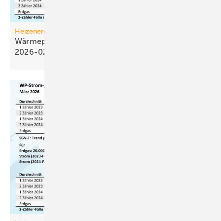
Heizenergiekosten
Wärmepumpen­strom-/Gas­preis-Baro­meter
2026-02