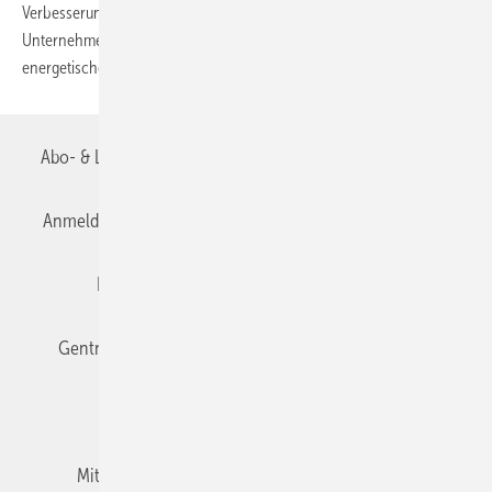
Verbesserung der Energieeffizienz. Welche Effizienzmaßnahmen
Unternehmen bereits erfolgreich umgesetzt haben und wie die
energetische, finanzielle und
ökologische...
Abo- & Leserservice
AGB
Alle Inhalte chronologisch
Anmelden
Anmeldung & Registrierung
Datenschutz
Editor's choice
E-Paper
Fachbeiträge
Gentner Verlag
Impressum
Karriere bei Gentner
Team
Mediaservice
Mitgliedschaften und Engagement
Newsletter