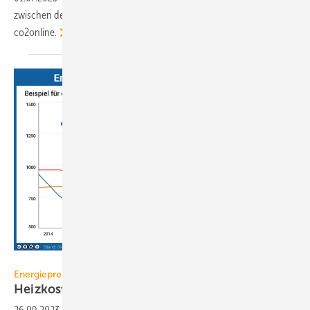
zwischen den Bundes­ländern. Das zeigt der aktu­elle Strom­spiegel von
co2online.
co2online gGmbH
Energiepreise
Heizkosten sind 2022 um bis zu 81 %
gestiegen