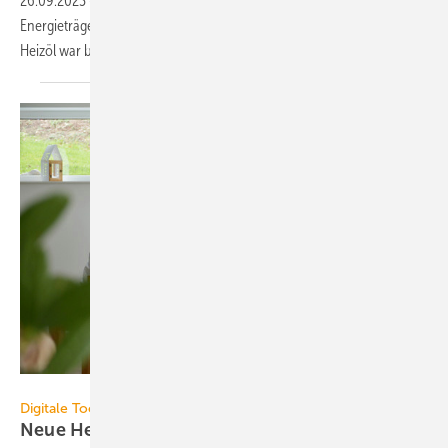
26.09.2023
-
Die Kosten für das Heizen sind im Jahr 2022 je nach
Energieträger um bis zu 81 % gestiegen. Das Heizen mit Erdgas und
Heizöl war besonders
teuer.
co2online / Foto: Elisa Meyer
Digitale Tools
Neue Heizung: Kosten vorab mit