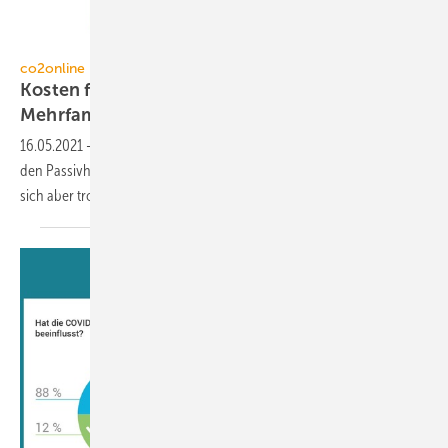
www.wegderzukunft.de
co2online
Kosten für energetische Sanierung von
Mehrfamilienhäusern
16.05.2021
-
Wer ein Mehrfamilienhaus energetisch saniert, muss für
den Passivhaus-Standard zwar mit Mehrkosten rechnen, die können
sich aber trotzdem
lohnen.