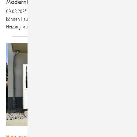
ModernisierungsCheck
prüfen
09.08.2023
-
Mit dem digitalen ModernisierungsCheck von co2online
können Hauseigentümer Kosten und Wirtschaftlichkeit einer neuen
Heizung
prüfen.
Hermann - stock.adobe.com
Heizungswende