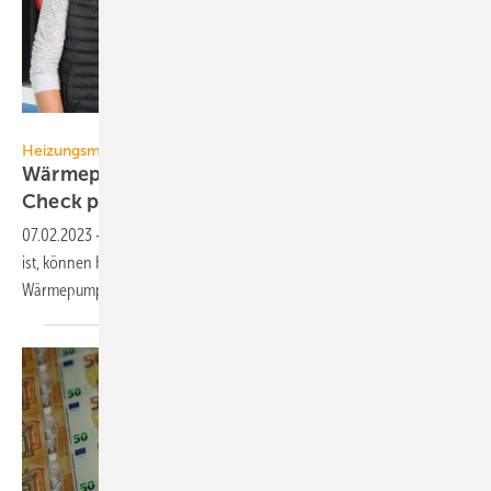
Deutsche Umwelthilfe e.V.
Heizungsmodernisierung
Wärmepumpe für Altbau geeignet? Mit Online-
Check
prüfen
07.02.2023
-
Ob das eigene Gebäude für eine Wärmepumpe geeignet
ist, können Hauseigentümer in wenigen Schritten mit dem digitalen
WärmepumpenCheck selbst
herausfinden.