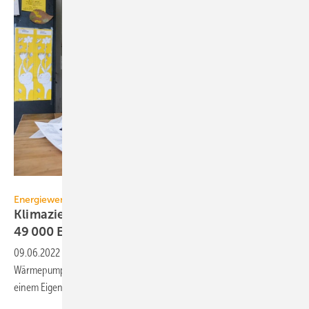
co2online.de | Kangu Design / Daniel Schmidt
Energiewende
Klimazielkompatible Gebäudesanierung kostet
49 000
Euro
09.06.2022
-
Wer ein durchschnittliches Einfamilienhaus inkl.
Wärmepumpe und PV-Anlage klimafreundlich modernisiert, muss mit
einem Eigenanteil von 49 000 Euro
rechnen.