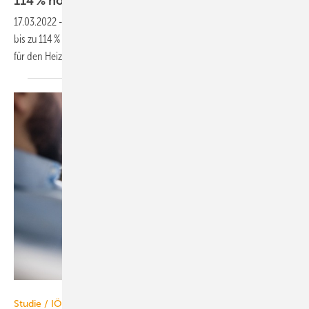
114 %
höher
17.03.2022
-
Heizen mit Erdgas ist im Februar 2022 für Neukunden um
bis zu 114 % teurer geworden. Das zeigt eine Analyse von co2online
für den
Heizspiegel.
Halfpoint – stock.adobe.com
Studie / IÖW