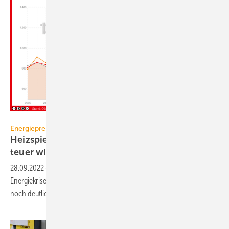
www.heizspiegel.de
Energiepreise
Heizspiegel 2022: Heizen mit Gas doppelt so
teuer wie
2020
28.09.2022
-
Die Heizkosten sind schon 2021, also zu Beginn der
Energiekrise, über alle Energieträger gestiegen – und werden für 2022
noch deutlich höher
ausfallen.