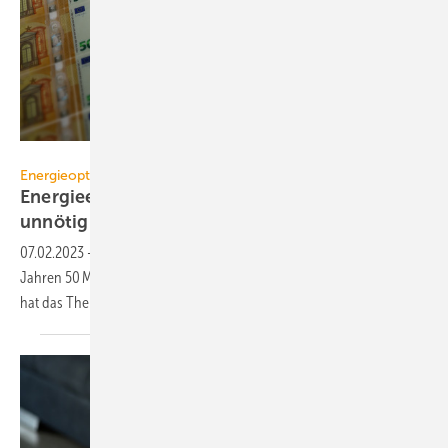
mehaniq41 – stock.adobe.com
Energieoptimierung
Energieeffizienz-Ignoranz: 50 Mrd. Euro
unnötig
verheizt
07.02.2023
-
Mit einfachen Optimierungen wären in den letzten 10
Jahren 50 Mrd. Euro an Heizkosten vermeidbar gewesen. Die Politik
hat das Thema bisher
vernachlässigt.