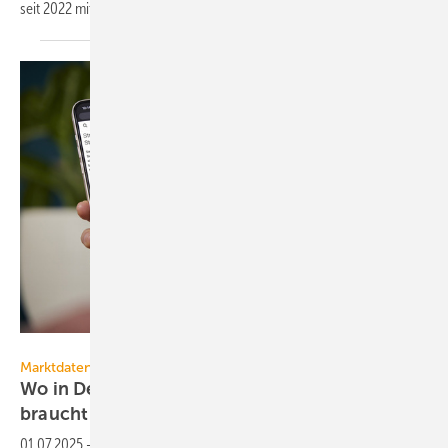
seit 2022 mit
Wärme­pumpen.
co2online / Marc Beckmann
Marktdaten
Wo in Deutsch­land am meisten Strom ver­
braucht
wird
01.07.2025
-
Der Strom­ver­brauch pro Kopf schwankt um fast 300 kWh