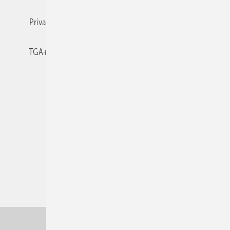
Privacy Manager
RSS-Feed
TGA+E abonnieren
TGA+E-WissensCheck
Veranstaltungen / Webinare
© 2026 TGA+E Fachplaner
Nach oben