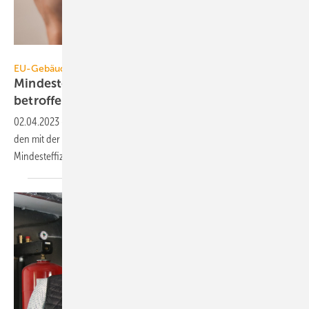
Rido – stock.adobe.com
EU-Gebäuderichtlinie
Mindesteffizienzstandards: Diese Gebäude sind
betroffen
02.04.2023
-
Eine Analyse von co2online zeigt, welche Gebäude nach
den mit der Novelle der EU-Gebäuderichtlinie geplanten
Mindesteffizienzstandards bis 2033 saniert werden
müssen.