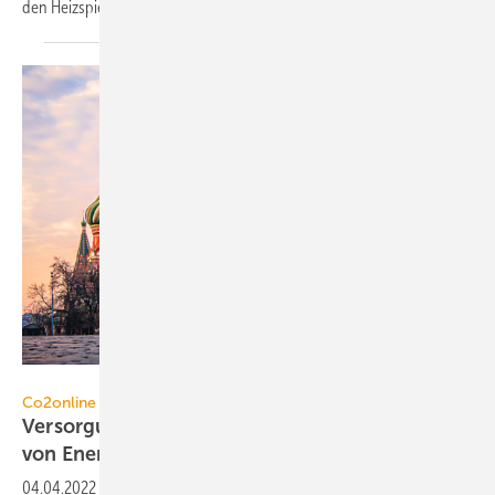
den
Heizspiegel.
Daniel Dörfler - stock.adobe.co
Co2online
Versorgungssicherheit bedroht: Unabhängiger
von Energieimporten aus Russland
werden
04.04.2022
-
Privathaushalte können durch die Reduzierung ihres