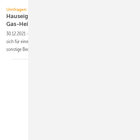
www.co2online.de
Umfragen
Hauseigentümer wollen Wärmepumpe statt
Gas-Heizung
30.12.2021
-
Rund 50 % der Hauseigentümer in Deutschland würden
sich für eine Heizungs-Wärmepumpe entscheiden – wenn Geld und
sonstige Bedingungen keine Rolle
spielen.