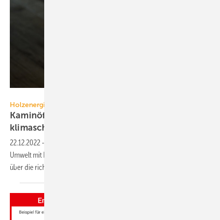
Marcel Paschertz - stock.adobe.com
Holzenergie
Kaminöfen: Teuer, gesundheits- und
klimaschädlich
22.12.2022
-
Kaminöfen verschwenden viel Energie und belasten die
Umwelt mit Feinstaub. Die Beratungsgesellschaft co2online informiert
über die richtige
Handhabung.