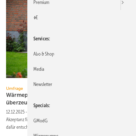
Premium
+E
Services
Abo & Shop
Media
snapshotfreddy - stock.adobe.com
Newsletter
Umfrage
Wärmepumpe wird Favorit: Wirt­schaft­lich­keit
über­zeugt die
Deut­schen
Specials
12.12.2025
-
Eine aktuelle Umfrage zeigt einen starken Anstieg der
Akzeptanz für Wärmepumpen. Jeder dritte Deutsche würde sich heute
GModG
dafür entscheiden – trotz anhaltender politischer
Unsicherheiten.
Wärmepumpe