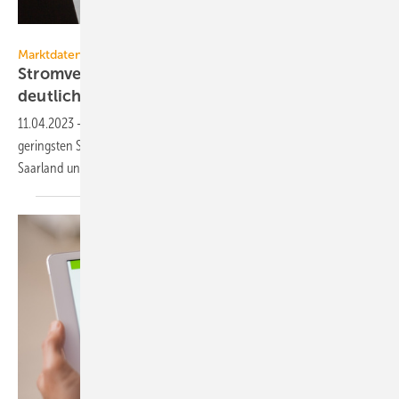
U. J. Alexander – stock.adobe.com
Marktdaten
Stromverbrauch in den Bundesländern variiert
deutlich
11.04.2023
-
Haushalte in Sachsen haben im Durchschnitt den
geringsten Stromverbrauch. 27 % mehr verbrauchen Haushalte im
Saarland und haben 28 % höhere
Stromkosten.