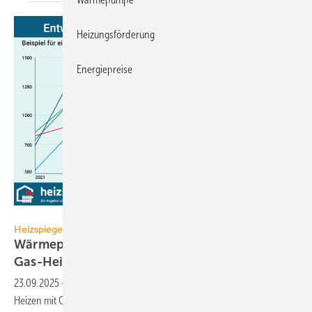
Heizungsförderung
Energiepreise
heizspiegel.de
Heizspiegel 2025
Wärmepumpen heizen deutlich günstiger als
Gas-Heizungen
23.09.2025
-
Heizspiegel 2025: Eine Prog­nose zeigt, dass sich das
Heizen mit Gas wieder ver­teuert hat. Nie­dri­gere Heiz­kosten gibt es wie