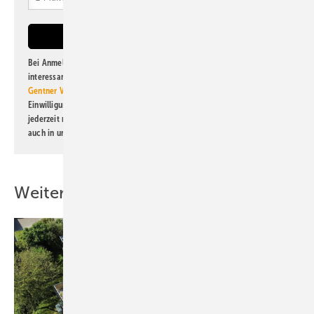
Bei Anmeldung zu diesem Newsletter bin ich damit einverstanden, über
interessante Verlags- und Online-Angebote
der Marken der Alfons W.
Gentner Verlag GmbH & Co. KG
informiert zu werden. Diese
Einwilligung kann ich jederzeit widerrufen und eine Abmeldung ist
jederzeit möglich. Informationen zum Umgang mit Daten finden Sie
auch in unserer
Datenschutzerklärung
.
Weitere Inhalte