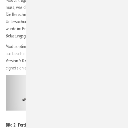
Modul) trägt der Kran, sodass niemand schwere Steine schleppen
muss, was die Mitarbeitergesundheit und die Arbeitssicherheit erhöht.
Die Berechnung der notwendigen Ballastierung erfolgt auf Basis einer
Untersuchung des Instituts für Industrieaerodynamik. Das System
wurde im Prüflabor von Reech bis an die mechanischen
Belastungsgrenzen getestet.
Moduloptimierer und Modulwechselrichter lassen sich ab Werk in das
aus beschichtetem Stahl bestehende System integrieren. Die neue
Version 5.0 wurde für HalfCut-Solarmodule bis 570 W
optimiert,
p
eignet sich aber auch für Solarmodule mit 440 W
.
p
Smartvolt AG
Bild 2 Fertig ballastiert: Für den Aufbau der Unterkonstruktion