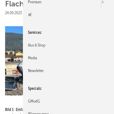
Flachdächer
Premium
24.09.2023
|
Veröffentlicht in
Ausgabe 10-2023
|
Druckvorschau
+E
Services
Abo & Shop
Media
Newsletter
Specials
Smartvolt AG
GModG
Bild 1 Einfach entfalten: Die SmartSolarBox wird
Wärmepumpe