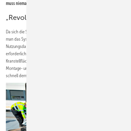
muss niemand schwere Steine schleppen.
„Revolution für Flachdächer“
Da sich die SmartSolarBox auch schnell wieder abbauen lässt, kann
man das System auch auf Dächern errichten, für die während der
Nutzungsdauer der Photovoltaik-Anlage noch eine Sanierung
erforderlich wird. Eingesetzt wird die SmartSolarBox auch auf
Kranstellflächen von Windkraftanlagen. Wird die Kranstellfläche für
Montage- und Reparatureinsätze benötigt, kann die Solaranlage
schnell demontiert und anschließend wieder aufgestellt werden.