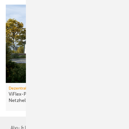
Dezentrale Energiewende
ViFlex-Pilotprojekt: Wär­me­pum­pen wer­den zu
Netz­hel­fern
Abo- & Leserservice
AGB
Alle Inhalte chronologisch