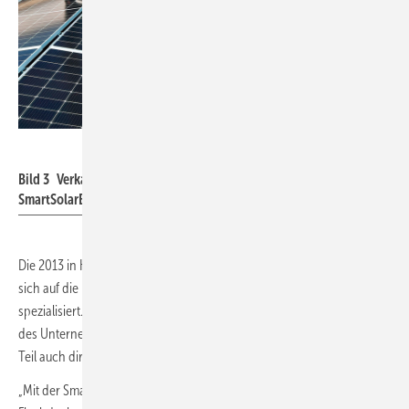
Sun-Net Norge AS
Bild 3 Verkaufsschlager in Norwegen: Die Sun-Net AG errichtet die
SmartSolarBox als Exklusivpartner in Skandinavien.
Die 2013 in Herzogenbuchsee (Schweiz) gegründete Smartvolt AG hat
sich auf die Entwicklung und Lizenzierung der SmartSolarBox
spezialisiert. Das faltbare Solarsystem wird von den Lizenzpartnern
des Unternehmens im In- und Ausland produziert, verkauft und zum
Teil auch direkt installiert.
„Mit der SmartSolarBox wollen wir den internationalen Solarmarkt für