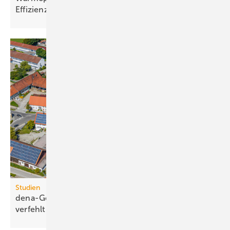
Ef­fi­zi­enz
Studien
dena-Gebäudereport: Klima­ziele auch 2025
ver­fehlt