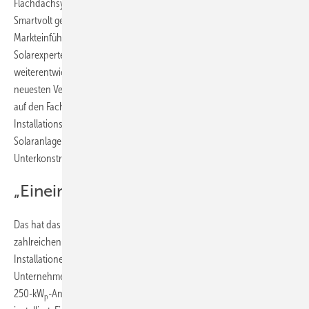
Flachdachsysteme revolutionieren“, erklärt Andreas Fankhauser, der
Smartvolt gemeinsam mit Andreas Mader leitet. Seit der
Markteinführung in der Schweiz im Jahr 2015 haben die
Solarexperten das System intensiv in der Praxis erprobt und ständig
weiterentwickelt. Mader: „Sämtliche Optimierungsideen wurden in der
neuesten Version SmartSolarBox 5.0 umgesetzt. Sie ist unsere Antwort
auf den Fachkräftemangel bei der Umsetzung der Energiewende.
Installationsfirmen können mit unserem System bis zu dreimal so viele
Solaranlagen installieren als es mit herkömmlichen
Unterkonstruktionen möglich wäre.“
„Eineinhalb Tage statt zwei Wochen“
Das hat das Unternehmen in den vergangenen Jahren bereits in
zahlreichen Referenzprojekten bewiesen. Dazu zählen auch die
Installationen von Nyffenegger Solar aus der Schweiz, das
Unternehmen verbaut seit 2018 die SmartSolarBox. Für seine erste
250-kW
-Anlage hat das Unternehmen 203 der faltbaren Systeme
p