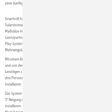
einer künftigen Dachsanierung eingesetzt werden.
Smartvolt hat mit der SmartSolarBox 5.0 eine faltbare
Solarstromanlage für Flachdächer auf den Markt gebracht, die neue
Maßstäbe in puncto Zeitersparnis und Qualität setzen soll: Die
Lizenzpartner des Schweizer Unternehmens liefern das Plug-and-
Play-System vorkonfektioniert, verkabelt und ballastiert auf
Mehrwegplatten zum Aufstellungsort.
Mit einem Kran wird die SmartSolarBox auf das Flachdach gebracht
und von den Installateuren auseinandergefaltet. Für die Montage
benötigen sie lediglich einen Akkuschrauber. Mit dem Konzept können
drei Personen an einem einzigen Tag eine 200-kW
-Anlage
p
installieren.
Das System lässt sich ohne Dachdurchdringung auf Flachdächern bis
5° Neigung mit Folie, Bitumen oder Kies als oberste Schicht
installieren. Das gesamte Gewicht inklusive Ballast (bis 50 kg pro PV-