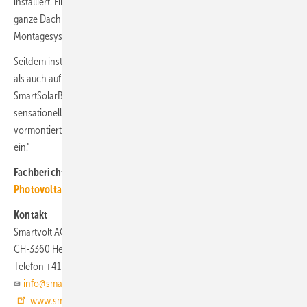
installiert. Firmenchef Beat Nyffenegger erinnert sich: „Wir haben das
ganze Dach in eineinhalb Tagen belegt. Mit einem herkömmlichen
Montagesystem hätten wir dafür zwei Wochen gebraucht.“
Seitdem installiert Nyffenegger mit seinem Team sowohl auf privaten
als auch auf gewerblichen Dächern fast ausschließlich die
SmartSolarBox. „Die Geschwindigkeit ist auch bei Einfamilienhäusern
sensationell. Alles ist bereits konfektioniert, nummeriert und
vormontiert. Dadurch sparen wir erhebliche personelle Ressourcen
ein.“
Fachberichte mit ähnlichen Themen bündelt das
TGA+E-Dossier
Photovoltaik
Kontakt
Smartvolt AG
CH-3360 Herzogenbuchsee
Telefon +41 62 961 92 10
info@smartvolt.ch
www.smartvolt.ch