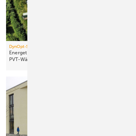
DynOpt-San für Mehrfamilienhäuser
Energetische Sanierung mit
PVT-Wärmepumpensystemen