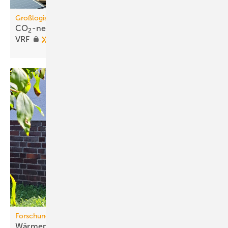
Großlogistikzentren
CO
-neutrale Klimatisierung mit Photovoltaik und
2
VRF
Forschungsprojekt
Wärmepumpen im Altbau: Stu­die be­legt