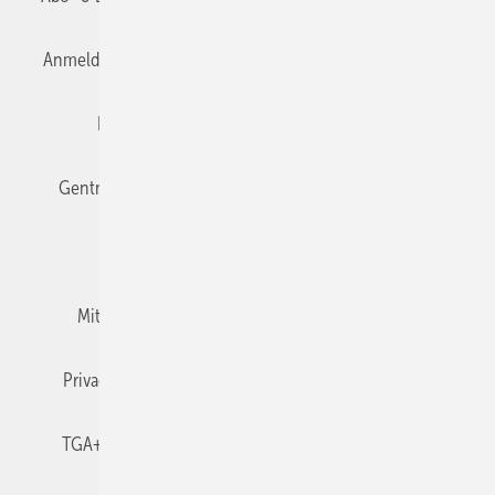
Anmelden
Anmeldung & Registrierung
Datenschutz
Editor's choice
E-Paper
Fachbeiträge
Gentner Verlag
Impressum
Karriere bei Gentner
Team
Mediaservice
Mitgliedschaften und Engagement
Newsletter
Privacy Manager
RSS-Feed
TGA+E abonnieren
TGA+E-WissensCheck
Veranstaltungen / Webinare