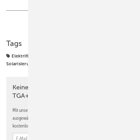
Teilen
Link kopieren
Tags
Elektrifizierung
Energiewende
Photovoltaik
Solarisierung von Dachflächen
Vorfertigung
Keine Zeit? Kein Problem mit dem
TGA+E Newsletter!
Mit unserem Newsletter erhalten Sie regelmäßig von uns
ausgewählte Informationen und Neuigkeiten, gebündelt und
kostenlos direkt ins Postfach.