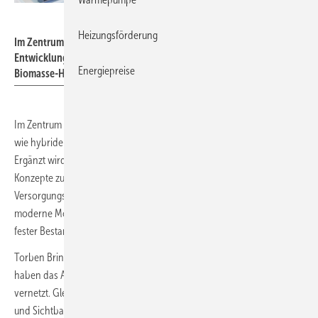
Messe Essen
Heizungsförderung
Im Zentrum der Fachmesse stehen zukunftsweisende
Entwicklungen wie hybride Heizsysteme, Wärmepumpen und
Energiepreise
Biomasse-Heizungen.
Im Zentrum der Fachmesse stehen zukunftsweisende Entwicklungen
wie hybride Heizsysteme, Wärmepumpen und Biomasse-Heizungen.
Ergänzt wird dies durch smarte Sanitärlösungen sowie übergreifende
Konzepte zur Steigerung der Energieeffizienz und Sicherstellung der
Versorgungssicherheit. Auch Klima- und Lüftungstechnologien,
moderne Montagetechniken und digitale Tools für das Handwerk sind
fester Bestandteil des Angebots.
Torben Brinkmann, Projektleiter der SHK+E Essen, hebt hervor: „Wir
haben das Angebot der SHK+E Essen weiterentwickelt und besser
vernetzt. Gleichzeitig erhält der Sanitärbereich wieder mehr Raum
und Sichtbarkeit.“ Ulrich Grommes, Landesinnungsmeister des