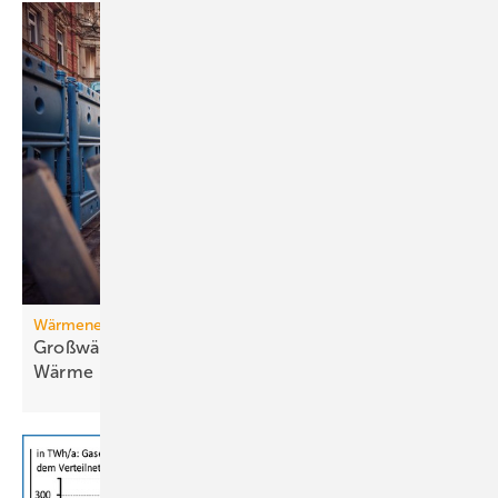
Wärmenetz
Großwärmepumpen: Weg­be­rei­ter für fossil­freie
Wär­me