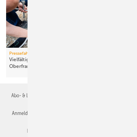
Pressefahrt des BWP
Vielfältiger Einsatz von Wärmepumpen in
Oberfranken
Abo- & Leserservice
AGB
Alle Inhalte chronologisch
Anmelden
Anmeldung & Registrierung
Datenschutz
Editor's choice
E-Paper
Fachbeiträge