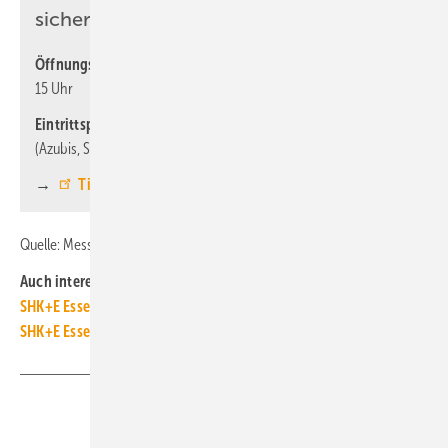
sichern!
Öffnungszeiten:
Dienstag bis Donnerstag: 9 - 17 Uhr, Freitag: 9 -
15 Uhr
Eintrittspreise:
Tageskarte online: 23 Euro, Ermäßigt online
(Azubis, Schüler, Studierende): 12,50 Euro
→
Ticket online kaufen
Quelle: Messe Essen / fl
Auch interessant:
SHK+E Essen: Smarte Technik für grüne Dächer und Fassaden
SHK+E Essen: Bildung, Trink­wasser, Start-ups
Teilen
Link kopieren