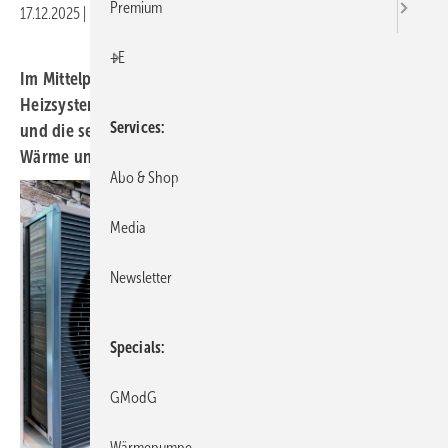
Premium
17.12.2025
|
Druckvorschau
+E
Im Mittelpunkt der SHK+E Essen stehen hybride
Heizsysteme, Wärmepumpen, smarte Sanitärlösungen
Services
und die sektorübergreifende Verknüpfung von Elektro,
Wärme und Mobilität.
Abo & Shop
Media
Newsletter
Specials
GModG
Wärmepumpe