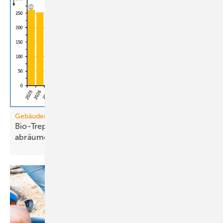
Gebäudemodernisierungsgesetz
Bio-Treppe? Erdgas wird die Grüngas-Quote
abräumen
müssen