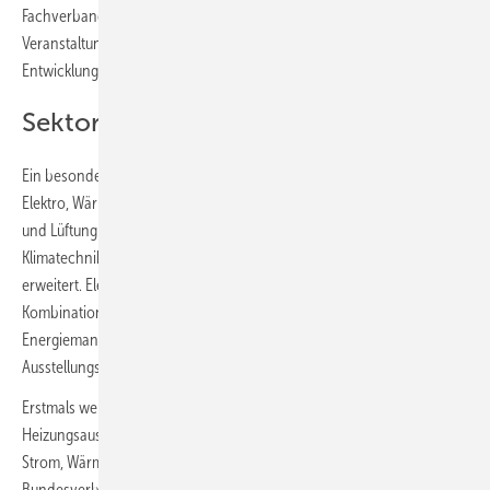
Fachverbands SHK NRW, unterstreicht die Bedeutung der
Veranstaltung als „unverzichtbare Plattform, um sich zu neuesten
Entwicklungen auf dem Laufenden zu halten.“
Sektorenkopplung praxisnah erleben
Ein besonderer Fokus liegt auf der intelligenten Verknüpfung von
Elektro, Wärme und Mobilität. Die Ausstellungsbereiche für Heizung
und Lüftung sind vollständig abgedeckt und werden durch
Klimatechnik, regenerative Energiesysteme und Gebäudeleittechnik
erweitert. Elektrische Heizsysteme, Wärmepumpen und deren
Kombination mit Photovoltaik, Batteriespeichern,
Energiemanagement-Systemen und Wallboxen erhalten zusätzliche
Ausstellungsfläche.
Erstmals werden sektorübergreifende Lösungen direkt in die
Heizungsausstellung in Halle 3 integriert, um die Synergien zwischen
Strom, Wärme und Mobilität anschaulich zu präsentieren. Der
Bundesverband der Deutschen Heizungsindustrie (BDH) ist dabei