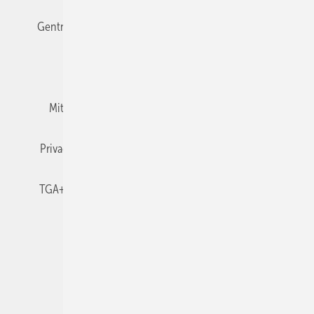
Gentner Verlag
Impressum
Karriere bei Gentner
Team
Mediaservice
Mitgliedschaften und Engagement
Newsletter
Privacy Manager
RSS-Feed
TGA+E abonnieren
TGA+E-WissensCheck
Veranstaltungen / Webinare
© 2026 TGA+E Fachplaner