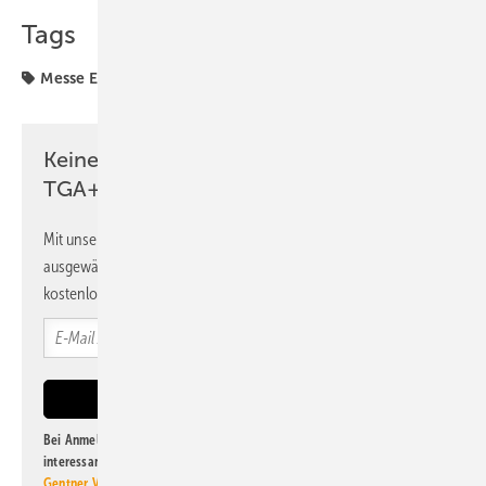
Tags
Messe Essen
Messen
SHK+E Essen
Keine Zeit? Kein Problem mit dem
TGA+E Newsletter!
Mit unserem Newsletter erhalten Sie regelmäßig von uns
ausgewählte Informationen und Neuigkeiten, gebündelt und
kostenlos direkt ins Postfach.
Bei Anmeldung zu diesem Newsletter bin ich damit einverstanden, über
interessante Verlags- und Online-Angebote
der Marken der Alfons W.
Gentner Verlag GmbH & Co. KG
informiert zu werden. Diese