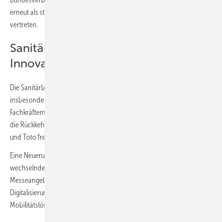
erneut als starker Partner mit eigenem Stand und Vortragsforum
vertreten.
Sanitärbranche mit eigenem
Innovations-Hub
Die Sanitärbranche präsentiert ebenfalls ihre Innovationskraft,
insbesondere im Bereich effizienter Montagetechniken, die dem
Fachkräftemangel entgegenwirken sollen. Besucher dürfen sich auf
die Rückkehr namhafter Hersteller wie Hansa Armaturen, Hansgrohe
und Toto freuen.
Eine Neuerung ist der
Sanitär-Hub
, eine Impulsfläche, die täglich
wechselnde inhaltliche Schwerpunkte bietet. Abgerundet wird das
Messeangebot durch Informationen zu Innovationen und
Digitalisierung, Werkzeugen, Betriebsausstattung und
Mobilitätslösungen.