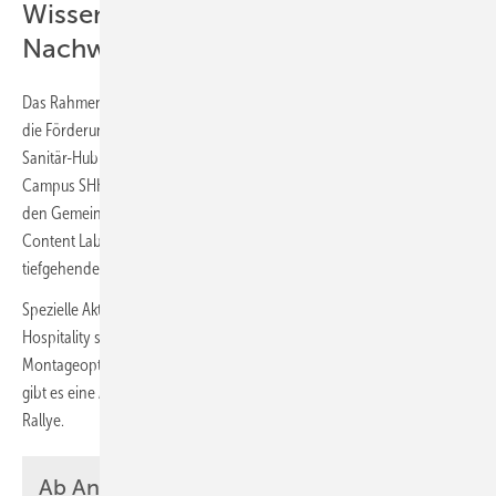
Wissenstransfer und
Nachwuchsförderung
Das Rahmenprogramm ist auf umfassenden Wissensaustausch und
die Förderung des Branchennachwuchses ausgelegt. Neben dem
Sanitär-Hub umfasst es Fachforen und Sonderbereiche wie den
Campus SHK Bildung, Lernen + IT, den Treffpunkt Trinkwasser und
den Gemeinschaftsstand Startup@SHK+E ESSEN. Weiterhin bieten das
Content Lab, das Vortragsforum des BDH und die SHK+E Expert Stage
tiefgehende Einblicke.
Spezielle Aktionstage wie der Benelux-Tag und ein Fokus-Tag
Hospitality sowie geführte Messerundgänge zu Themen wie
Montageoptimierung ergänzen das Programm. Für den Nachwuchs
gibt es eine Azubi-Lounge mit Informationsprogramm und eine Azubi-
Rallye.
Ab Anfang Januar Tickets online